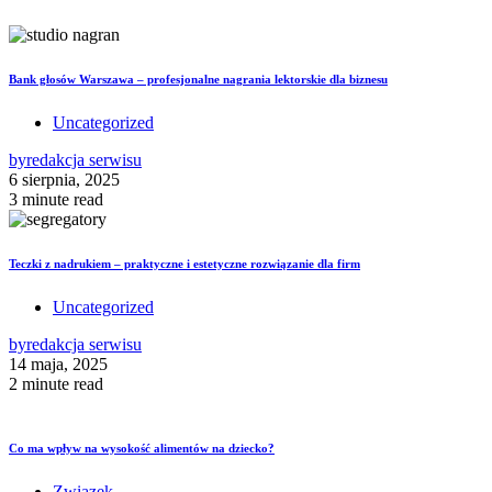
Bank głosów Warszawa – profesjonalne nagrania lektorskie dla biznesu
Uncategorized
by
redakcja serwisu
6 sierpnia, 2025
3 minute read
Teczki z nadrukiem – praktyczne i estetyczne rozwiązanie dla firm
Uncategorized
by
redakcja serwisu
14 maja, 2025
2 minute read
Co ma wpływ na wysokość alimentów na dziecko?
Związek