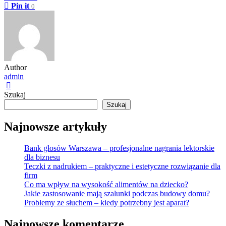
Pin it
0
Author
admin
Szukaj
Szukaj
Najnowsze artykuły
Bank głosów Warszawa – profesjonalne nagrania lektorskie
dla biznesu
Teczki z nadrukiem – praktyczne i estetyczne rozwiązanie dla
firm
Co ma wpływ na wysokość alimentów na dziecko?
Jakie zastosowanie mają szalunki podczas budowy domu?
Problemy ze słuchem – kiedy potrzebny jest aparat?
Najnowsze komentarze