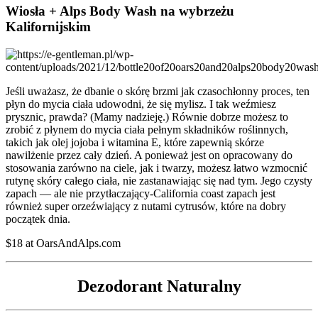
Wiosła + Alps Body Wash na wybrzeżu
Kalifornijskim
Jeśli uważasz, że dbanie o skórę brzmi jak czasochłonny proces, ten
płyn do mycia ciała udowodni, że się mylisz. I tak weźmiesz
prysznic, prawda? (Mamy nadzieję.) Równie dobrze możesz to
zrobić z płynem do mycia ciała pełnym składników roślinnych,
takich jak olej jojoba i witamina E, które zapewnią skórze
nawilżenie przez cały dzień. A ponieważ jest on opracowany do
stosowania zarówno na ciele, jak i twarzy, możesz łatwo wzmocnić
rutynę skóry całego ciała, nie zastanawiając się nad tym. Jego czysty
zapach — ale nie przytłaczający-California coast zapach jest
również super orzeźwiający z nutami cytrusów, które na dobry
początek dnia.
$18 at OarsAndAlps.com
Dezodorant Naturalny