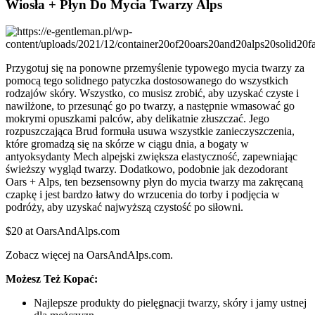
Wiosła + Płyn Do Mycia Twarzy Alps
Przygotuj się na ponowne przemyślenie typowego mycia twarzy za
pomocą tego solidnego patyczka dostosowanego do wszystkich
rodzajów skóry. Wszystko, co musisz zrobić, aby uzyskać czyste i
nawilżone, to przesunąć go po twarzy, a następnie wmasować go
mokrymi opuszkami palców, aby delikatnie złuszczać. Jego
rozpuszczająca Brud formuła usuwa wszystkie zanieczyszczenia,
które gromadzą się na skórze w ciągu dnia, a bogaty w
antyoksydanty Mech alpejski zwiększa elastyczność, zapewniając
świeższy wygląd twarzy. Dodatkowo, podobnie jak dezodorant
Oars + Alps, ten bezsensowny płyn do mycia twarzy ma zakręcaną
czapkę i jest bardzo łatwy do wrzucenia do torby i podjęcia w
podróży, aby uzyskać najwyższą czystość po siłowni.
$20 at OarsAndAlps.com
Zobacz więcej na OarsAndAlps.com.
Możesz Też Kopać:
Najlepsze produkty do pielęgnacji twarzy, skóry i jamy ustnej