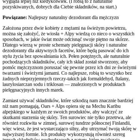
wygląda lepiej niż kiedykolwiek. (I robią to z naturalnie
pozyskiwanych, dobrych dla Ciebie składników, na start.)
Powiązane:
Najlepszy naturalny dezodorant dla mężczyzn
Założona przez dwie kobiety z mężami na świeżym powietrzu,
można się założyć, że wiosła + Alpy wiedzą co nieco o wszystkich
sposobach, w jakie świat może odcisnąć swoje piętno na skórze.
Dlatego wierzą w proste schematy pielęgnacji skóry i naturalne
dezodoranty dla aktywnych facetów, które będą pasować do ich
stylu życia bez spowalniania ich. Pełen potężnych, ale naturalnie
pochodzących składników, cały ich skład został stworzony, aby
pomóc mężczyznom poruszać się pewnie przez ich dni ze świeżymi
twarzami i świeżymi jamami. Co najlepsze, robią to wszystko bez
żadnych nieprzyjemnych rzeczy-takich jak formaldehyd, ftalany,
laurylosiarczan sodu i triklosan — znalezionych w produktach
pielęgnacyjnych innych marek.
Zamiast używać składników, które szkodzą nam znacznie bardziej
niż nam pomagają, Oars + Alps opiera się na Mechu Karibu
alpejskiego w każdym ze swoich produktów, aby walczyć ze
skutkami starzenia się skóry. Ten surowiec nie tylko przetrwa, ale
również rozkwita w zimnej, surowej tundrze północnej Finlandii,
więc wiesz, że jest wystarczająco silny, aby utrzymać twoją skórę w
najwyższej formie. Ich produkty wykorzystują również szereg
innych składników pochodzących z natury, które zwalczają