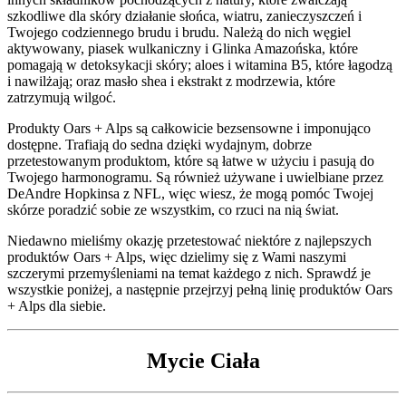
szkodliwe dla skóry działanie słońca, wiatru, zanieczyszczeń i
Twojego codziennego brudu i brudu. Należą do nich węgiel
aktywowany, piasek wulkaniczny i Glinka Amazońska, które
pomagają w detoksykacji skóry; aloes i witamina B5, które łagodzą
i nawilżają; oraz masło shea i ekstrakt z modrzewia, które
zatrzymują wilgoć.
Produkty Oars + Alps są całkowicie bezsensowne i imponująco
dostępne. Trafiają do sedna dzięki wydajnym, dobrze
przetestowanym produktom, które są łatwe w użyciu i pasują do
Twojego harmonogramu. Są również używane i uwielbiane przez
DeAndre Hopkinsa z NFL, więc wiesz, że mogą pomóc Twojej
skórze poradzić sobie ze wszystkim, co rzuci na nią świat.
Niedawno mieliśmy okazję przetestować niektóre z najlepszych
produktów Oars + Alps, więc dzielimy się z Wami naszymi
szczerymi przemyśleniami na temat każdego z nich. Sprawdź je
wszystkie poniżej, a następnie przejrzyj pełną linię produktów Oars
+ Alps dla siebie.
Mycie Ciała