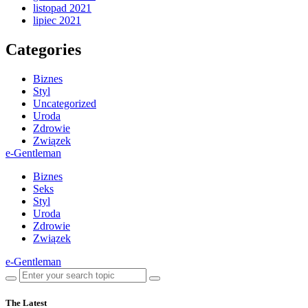
listopad 2021
lipiec 2021
Categories
Biznes
Styl
Uncategorized
Uroda
Zdrowie
Związek
e-Gentleman
Biznes
Seks
Styl
Uroda
Zdrowie
Związek
e-Gentleman
The Latest