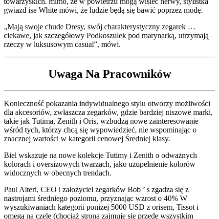
towarzyskich. mimo, że w powietrzu mogą wisieć nerwy, stylistka
gwiazd ise White mówi, że ludzie będą się bawić poprzez modę.
„Mają swoje chude Dresy, swój charakterystyczny zegarek …
ciekawe, jak szczegółowy Podkoszulek pod marynarką, utrzymają
rzeczy w luksusowym casual”, mówi.
Uwaga Na Pracowników
Konieczność pokazania indywidualnego stylu otworzy możliwości
dla akcesoriów, zwłaszcza zegarków, gdzie bardziej niszowe marki,
takie jak Tutima, Zenith i Oris, wzbudzą nowe zainteresowanie
wśród tych, którzy chcą się wypowiedzieć, nie wspominając o
znacznej wartości w kategorii cenowej Średniej klasy.
Biel wskazuje na nowe kolekcje Tutimy i Zenith o odważnych
kolorach i oversizowych twarzach, jako uzupełnienie kolorów
widocznych w obecnych trendach.
Paul Alteri, CEO i założyciel zegarków Bob ’ s zgadza się z
nastrojami średniego poziomu, przyznając wzrost o 40% W
wyszukiwaniach kategorii poniżej 5000 USD z orisem, Tissot i
omegą na czele (chociaż strona zajmuje się przede wszystkim