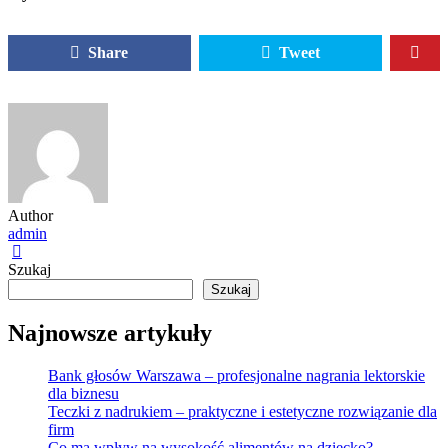
Share
Tweet
Author
admin
Szukaj
Szukaj
Najnowsze artykuły
Bank głosów Warszawa – profesjonalne nagrania lektorskie
dla biznesu
Teczki z nadrukiem – praktyczne i estetyczne rozwiązanie dla
firm
Co ma wpływ na wysokość alimentów na dziecko?