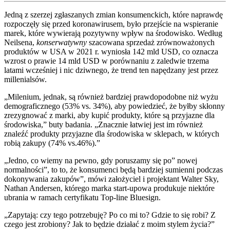
Jedną z szerzej zgłaszanych zmian konsumenckich, które naprawdę
rozpoczęły się przed koronawirusem, było przejście na wspieranie
marek, które wywierają pozytywny wpływ na środowisko. Według
Neilsena,
konserwatywny
szacowana sprzedaż zrównoważonych
produktów w USA w 2021 r. wyniosła 142 mld USD, co oznacza
wzrost o prawie 14 mld USD w porównaniu z zaledwie trzema
latami wcześniej i nic dziwnego, że trend ten napędzany jest przez
millenialsów.
„Milenium, jednak, są również bardziej prawdopodobne niż wyżu
demograficznego (53% vs. 34%), aby powiedzieć, że byłby skłonny
zrezygnować z marki, aby kupić produkty, które są przyjazne dla
środowiska,” buty badania. „Znacznie łatwiej jest im również
znaleźć produkty przyjazne dla środowiska w sklepach, w których
robią zakupy (74% vs.46%).”
„Jedno, co wiemy na pewno, gdy poruszamy się po” nowej
normalności”, to to, że konsumenci będą bardziej sumienni podczas
dokonywania zakupów”, mówi założyciel i projektant Walter Sky,
Nathan Andersen, którego marka start-upowa produkuje niektóre
ubrania w ramach certyfikatu Top-line Bluesign.
„Zapytają: czy tego potrzebuję? Po co mi to? Gdzie to się robi? Z
czego jest zrobiony? Jak to będzie działać z moim stylem życia?”