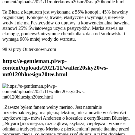
Ta Bluza z kapturem jest wykonana z 55% konopi i 45% bawełny
organicznej. Konopie są trwałe, elastyczne i wymagają niewiele
wody i nie ma Pestycydów do uprawy, a konwencjonalna bawełna
stanowi 25% Światowego użycia pestycydów. Marka stawia na
ekologię, ponieważ utrzymuje chemikalia z dala od środowiska i
wymaga 90% mniej wody do wzrostu.
98 zł przy Outerknown.com
https://e-gentleman.pl/wp-
content/uploads/2021/11/walter20sky20ws-
mt0120bluesign20tee.html
„Zawsze byłem fanem wełny merino. Jest naturalnie
przeciwbakteryjny, ma piękną teksturę, niesamowite właściwości
użytkowe itp.- mówi Andersen o koszulce z certyfikatem Bluesign.
„Nuyarn [mocniejsza, rozciągliwa, szybsza, cieplejsza i wzniosła
odmiana tradycyjnego Merino z pierścieniem] paruje tkaninę przed
procesem cięcia, co pomaga zmniejszyć skurcz, a także dodałem