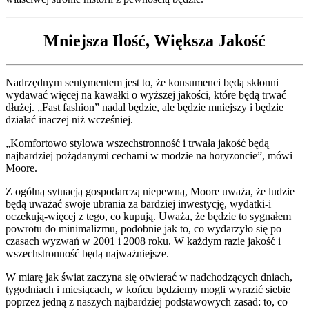
Mniejsza Ilość, Większa Jakość
Nadrzędnym sentymentem jest to, że konsumenci będą skłonni
wydawać więcej na kawałki o wyższej jakości, które będą trwać
dłużej. „Fast fashion” nadal będzie, ale będzie mniejszy i będzie
działać inaczej niż wcześniej.
„Komfortowo stylowa wszechstronność i trwała jakość będą
najbardziej pożądanymi cechami w modzie na horyzoncie”, mówi
Moore.
Z ogólną sytuacją gospodarczą niepewną, Moore uważa, że ludzie
będą uważać swoje ubrania za bardziej inwestycję, wydatki-i
oczekują-więcej z tego, co kupują. Uważa, że będzie to sygnałem
powrotu do minimalizmu, podobnie jak to, co wydarzyło się po
czasach wyzwań w 2001 i 2008 roku. W każdym razie jakość i
wszechstronność będą najważniejsze.
W miarę jak świat zaczyna się otwierać w nadchodzących dniach,
tygodniach i miesiącach, w końcu będziemy mogli wyrazić siebie
poprzez jedną z naszych najbardziej podstawowych zasad: to, co