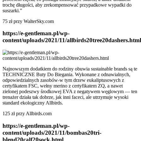
trochę długości, aby zrekompensować przypadkowe wypadki do
suszarki.”
75 zł przy WalterSky.com
https://e-gentleman.pl/wp-
content/uploads/2021/11/allbirds20tree20dashers.htm
Najnowszym dodatkiem do rodziny obuwia sustainable brands są te
TECHNICZNE Buty Do Biegania. Wykonane z odnawialnych,
odpowiedzialnych zasobów-w tym drzew eukaliptusowych z
certyfikatem FSC, wełny merino z certyfikatem ZQ, a nawet
zielonej podeszwy środkowej EVA z negatywem węglowym — ten
trenażer działa tak dobrze, jak inni faceci, ale utrzymuje wysoki
standard ekologiczny Allbirds.
125 zł przy Allbirds.com
https://e-gentleman.pl/wp-
content/uploads/2021/11/bombas20tri-
blend20calf20sock.html