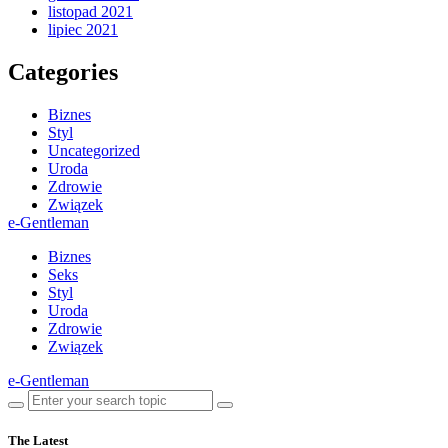
listopad 2021
lipiec 2021
Categories
Biznes
Styl
Uncategorized
Uroda
Zdrowie
Związek
e-Gentleman
Biznes
Seks
Styl
Uroda
Zdrowie
Związek
e-Gentleman
The Latest