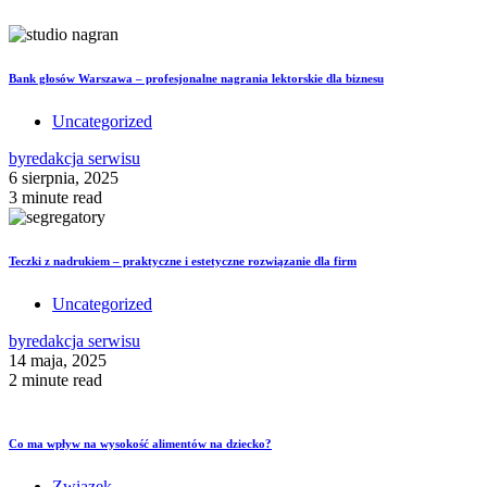
Bank głosów Warszawa – profesjonalne nagrania lektorskie dla biznesu
Uncategorized
by
redakcja serwisu
6 sierpnia, 2025
3 minute read
Teczki z nadrukiem – praktyczne i estetyczne rozwiązanie dla firm
Uncategorized
by
redakcja serwisu
14 maja, 2025
2 minute read
Co ma wpływ na wysokość alimentów na dziecko?
Związek