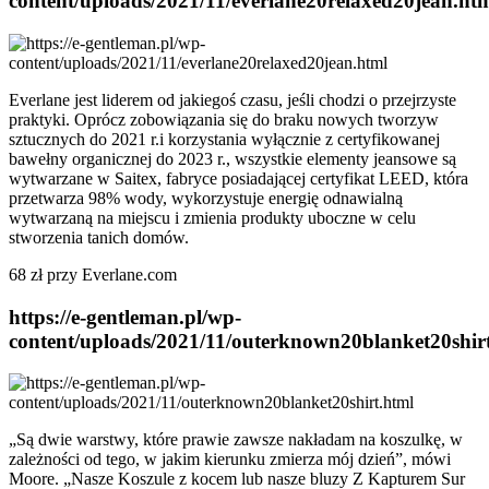
content/uploads/2021/11/everlane20relaxed20jean.ht
Everlane jest liderem od jakiegoś czasu, jeśli chodzi o przejrzyste
praktyki. Oprócz zobowiązania się do braku nowych tworzyw
sztucznych do 2021 r.i korzystania wyłącznie z certyfikowanej
bawełny organicznej do 2023 r., wszystkie elementy jeansowe są
wytwarzane w Saitex, fabryce posiadającej certyfikat LEED, która
przetwarza 98% wody, wykorzystuje energię odnawialną
wytwarzaną na miejscu i zmienia produkty uboczne w celu
stworzenia tanich domów.
68 zł przy Everlane.com
https://e-gentleman.pl/wp-
content/uploads/2021/11/outerknown20blanket20shir
„Są dwie warstwy, które prawie zawsze nakładam na koszulkę, w
zależności od tego, w jakim kierunku zmierza mój dzień”, mówi
Moore. „Nasze Koszule z kocem lub nasze bluzy Z Kapturem Sur