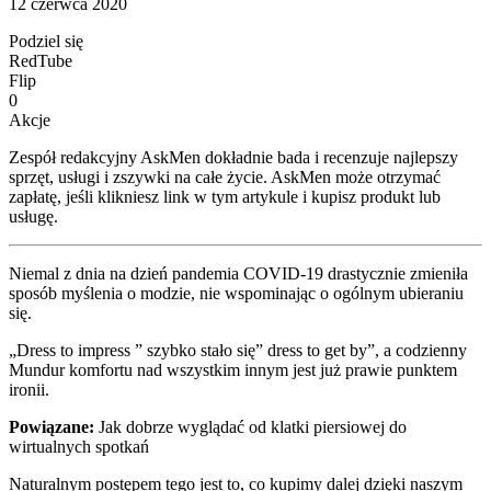
12 czerwca 2020
Podziel się
RedTube
Flip
0
Akcje
Zespół redakcyjny AskMen dokładnie bada i recenzuje najlepszy
sprzęt, usługi i zszywki na całe życie. AskMen może otrzymać
zapłatę, jeśli klikniesz link w tym artykule i kupisz produkt lub
usługę.
Niemal z dnia na dzień pandemia COVID-19 drastycznie zmieniła
sposób myślenia o modzie, nie wspominając o ogólnym ubieraniu
się.
„Dress to impress ” szybko stało się” dress to get by”, a codzienny
Mundur komfortu nad wszystkim innym jest już prawie punktem
ironii.
Powiązane:
Jak dobrze wyglądać od klatki piersiowej do
wirtualnych spotkań
Naturalnym postępem tego jest to, co kupimy dalej dzięki naszym