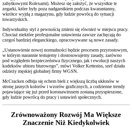
zabytkowymi Rolexami). Możesz się założyć, że wszystkie te
zegarki, które były poza nadgarstkiem podczas kwarantanny,
wkrótce wyjdą z magazynu, gdy ludzie powrócą do sytuacji
towarzyskich.
Indywidualny styl z pewnością zmieni się również w miejscu pracy.
Chociaż niektóre profesjonalne ustawienia zawsze zachęcają do
czegoś bardziej eleganckiego, opracowywane są nowe zasady.
„Ustanowienie nowej normalności będzie procesem przyrostowym,
w którym starannie testujemy i dostosowujemy zasady, zarówno
pod względem bezpieczeństwa fizycznego, jak i ewolucji naszych
kodeksów ubioru biurowego”, mówi Volker Ketteniss, szef działu
odzieży męskiej globalnej firmy WGSN.
McCracken odbija się echem bieli z większą liczbą ukłonów w
stronę jasnych kolorów i wzorów graficznych, a codzienne trendy
pojawiające się już przed koronawirusem zostaną przyspieszone,
gdy ludzie powrócą do pracy i ustawień społecznych.
Zrównoważony Rozwój Ma Większe
Znaczenie Niż Kiedykolwiek