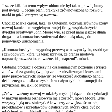
Jeszcze kilka lat temu wpływ ubioru nie był tak naprawdę brany
pod uwagę. Obecnie plan i praktyka zrównoważonego rozwoju
marki to
gdzie zaczyna się rozmowa
.
Chociaż Marka casual, taka jak Outerknn, uczyniła zrównoważony
rozwój kamieniem węgielnym swojej firmy, współzałożyciel i
dyrektor kreatywny John Moore wie, że przed nami jeszcze długa
droga — a koronawirus zaoferował doskonałą okazję do
ponownego uruchomienia.
„Koronawirus był niewygodną przerwą w naszym życiu, osobistym
i zawodowym, która już teraz sprawia, że branża modowa
naprawdę rozważa to, co ważne, idąc naprzód”, mówi.
Globalna produkcja odzieży na oszałamiającym poziomie i tysiące
zamówień za granicą (w połączeniu z niezliczonymi kwestiami
praw pracowniczych) sprawiły, że większość globalnego handlu
detalicznego zmusiła wszystkich w całym cyklu konsumpcji do
przyjrzenia się, jak i co kupują.
„Zrównoważony rozwój w odzieży męskiej i dążenie do cyrkulacji
w naszym modelu biznesowym mają zostać”, mówi Moore. „Nie
wszyscy będą uczestniczyć. Ale wierzę, że większość marek,
projektantów i sprzedawców detalicznych, którzy chcą być po
właściwej stronie historii z pewnością będzie.”