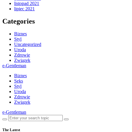
listopad 2021
lipiec 2021
Categories
Biznes
Styl
Uncategorized
Uroda
Zdrowie
Związek
e-Gentleman
Biznes
Seks
Styl
Uroda
Zdrowie
Związek
e-Gentleman
The Latest