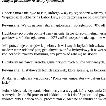
Zdjęcia produktów ze strony sprzedawcy.
Chociaż może nie było to lato, którego wszyscy się spodziewaliśmy,
Wyprzedaż Huckberry ’ s Labor Day, a oni zaczynają się od ogromnych
Powiązane:
Wyjdź na zewnątrz z najgorętszym sprzętem do 70% of
Huckberry po prostu obniżył ceny na całej liście gorących letnich es
guzików z krótkim rękawem do 50% zniżki-wszystkie nienagannie wy
Jeśli potrzebujesz strojów kąpielowych w jasnych bryłach lub zaba
możesz teraz odebrać parę genialnych szortów hybrydowych nawet o 
konieczności zmiany kostiumu, aby przerwać zabawę na słońcu.
Huckberry ma nawet szeroką gamę przystojnych butów wsuwanych, które
Powiązane:
11 stylowych letnich zszywek, które sprawią, że będzie
A jaka jest najlepsza wiadomość? Ponieważ temperatury w całym kraj
jesień.
Jednak kiedy tak się stanie, Huckberry ma wygląd, który zapewnia 
oszczędności do 50 procent od lekkich kurtek i do 35 procent od guz
stylowe buty Chelsea do 40 procent zniżki, idealne na randki na świ