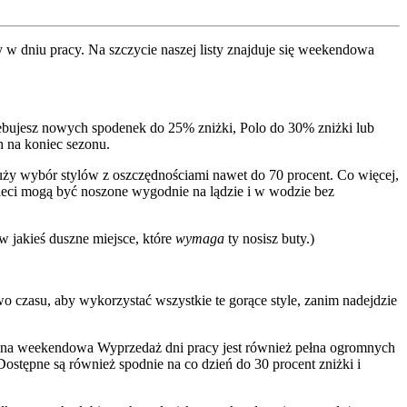
 w dniu pracy. Na szczycie naszej listy znajduje się weekendowa
otrzebujesz nowych spodenek do 25% zniżki, Polo do 30% zniżki lub
h na koniec sezonu.
uży wybór stylów z oszczędnościami nawet do 70 procent. Co więcej,
ieci mogą być noszone wygodnie na lądzie i w wodzie bez
w jakieś duszne miejsce, które
wymaga
ty nosisz buty.)
o czasu, aby wykorzystać wszystkie te gorące style, zanim nadejdzie
roczna weekendowa Wyprzedaż dni pracy jest również pełna ogromnych
Dostępne są również spodnie na co dzień do 30 procent zniżki i