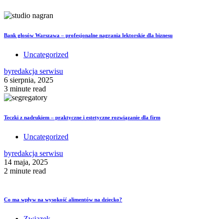
Bank głosów Warszawa – profesjonalne nagrania lektorskie dla biznesu
Uncategorized
by
redakcja serwisu
6 sierpnia, 2025
3 minute read
Teczki z nadrukiem – praktyczne i estetyczne rozwiązanie dla firm
Uncategorized
by
redakcja serwisu
14 maja, 2025
2 minute read
Co ma wpływ na wysokość alimentów na dziecko?
Związek