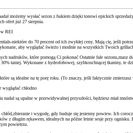
 nadal możemy wysłać sezon z hukiem dzięki tonowi epickich sprzedaży
 ofert już 27 sierpnia.
f w REI
sentials-niektóre do 70 procent od ich zwykłej ceny. Mają cię, jeśli p
konane, aby wyglądać świeżo i modnie na wszystkich Twoich grillac
wnych nadruków, które pomogą Ci pokonać Ostatnie fale sezonu,masz d
30% taniej. Wykonane z hydrofobowej, szybkoschnącej tkaniny, te dz
 są idealne na tę porę roku. (To znaczy, jeśli faktycznie zmierzasz 
sz wyglądać chłodno
u nadal są upalne w przewidywalnej przyszłości, będziesz miał mnóstw
Ci chłód,zbieranie i wygodę, gdy buduje się jesienny powiew. Ich co
ików z długim rękawem, idealnych na późne letnie sesje przy ognisku. 
eżym powietrzu.