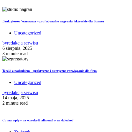
Bank głosów Warszawa – profesjonalne nagrania lektorskie dla biznesu
Uncategorized
by
redakcja serwisu
6 sierpnia, 2025
3 minute read
Teczki z nadrukiem – praktyczne i estetyczne rozwiązanie dla firm
Uncategorized
by
redakcja serwisu
14 maja, 2025
2 minute read
Co ma wpływ na wysokość alimentów na dziecko?
Związek