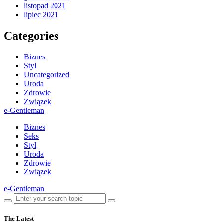
listopad 2021
lipiec 2021
Categories
Biznes
Styl
Uncategorized
Uroda
Zdrowie
Związek
e-Gentleman
Biznes
Seks
Styl
Uroda
Zdrowie
Związek
e-Gentleman
The Latest