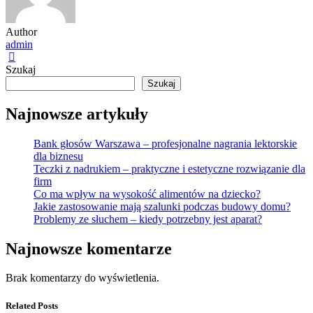
Author
admin
Szukaj
Szukaj
Najnowsze artykuły
Bank głosów Warszawa – profesjonalne nagrania lektorskie
dla biznesu
Teczki z nadrukiem – praktyczne i estetyczne rozwiązanie dla
firm
Co ma wpływ na wysokość alimentów na dziecko?
Jakie zastosowanie mają szalunki podczas budowy domu?
Problemy ze słuchem – kiedy potrzebny jest aparat?
Najnowsze komentarze
Brak komentarzy do wyświetlenia.
Related Posts