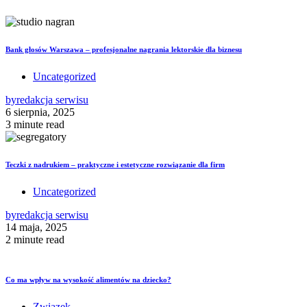
Bank głosów Warszawa – profesjonalne nagrania lektorskie dla biznesu
Uncategorized
by
redakcja serwisu
6 sierpnia, 2025
3 minute read
Teczki z nadrukiem – praktyczne i estetyczne rozwiązanie dla firm
Uncategorized
by
redakcja serwisu
14 maja, 2025
2 minute read
Co ma wpływ na wysokość alimentów na dziecko?
Związek