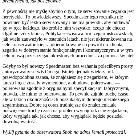
przemyślenia, jak postępować.
Z pewnością nie myślę zbytnio o tym, że serwisowanie zegarka jest
heretyckie. To powiedziawszy, Speedmaster tego rocznika nie
powinien być lekko serwisowany i nie ma powodu, aby oddawać
go w ręce każdego, kto zrobi z nim wszystko, czego nie chcesz.
Ogólnie rzecz biorąc, Polityka serwisowa firm zegarmistrzowskich,
jak wielu zauważyło w ostatnich latach, nie jest ukierunkowana na
cele konserwatorskie; są ukierunkowane na powrót do klienta,
zegarka w dobrym stanie funkcjonalnym i kosmetycznym, a w tym
celu muszą przestrzegać określonych procedur – za pomocą świateł.
Gdyby to był nowszy Speedmaster, bez wahania poleciłbym prosty
autoryzowany serwis Omega. Istnieje jednak większa niż
prawdopodobna szansa, że znajdziesz się z zegarkiem, w którym
tarcza i ręce zostały wymienione, a obudowa polerowana —
polerowana zgodnie z oryginalnymi specyfikacjami fabrycznymi,
prawda, ale mimo to polerowana. To pewnie zajmie trochę czasu,
ale w takich okolicznościach poszukałbym dobrego niezależnego
zegarmistrza. Dobre są coraz trudniejsze do znalezienia,ale
poświęcenie trochę czasu na problem wynagrodzi cię zegarkiem,
który wygląda tak, jak chcesz, aby wyglądał-i będzie posiadał
dowolną wartość.
Wyślij pytanie do obserwatora Snob na adres
[email protected]
.