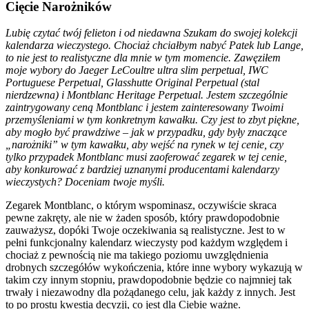
Cięcie Narożników
Lubię czytać twój felieton i od niedawna Szukam do swojej kolekcji
kalendarza wieczystego. Chociaż chciałbym nabyć Patek lub Lange,
to nie jest to realistyczne dla mnie w tym momencie. Zawęziłem
moje wybory do Jaeger LeCoultre ultra slim perpetual, IWC
Portuguese Perpetual, Glasshutte Original Perpetual (stal
nierdzewna) i Montblanc Heritage Perpetual. Jestem szczególnie
zaintrygowany ceną Montblanc i jestem zainteresowany Twoimi
przemyśleniami w tym konkretnym kawałku. Czy jest to zbyt piękne,
aby mogło być prawdziwe – jak w przypadku, gdy były znaczące
„narożniki” w tym kawałku, aby wejść na rynek w tej cenie, czy
tylko przypadek Montblanc musi zaoferować zegarek w tej cenie,
aby konkurować z bardziej uznanymi producentami kalendarzy
wieczystych? Doceniam twoje myśli.
Zegarek Montblanc, o którym wspominasz, oczywiście skraca
pewne zakręty, ale nie w żaden sposób, który prawdopodobnie
zauważysz, dopóki Twoje oczekiwania są realistyczne. Jest to w
pełni funkcjonalny kalendarz wieczysty pod każdym względem i
chociaż z pewnością nie ma takiego poziomu uwzględnienia
drobnych szczegółów wykończenia, które inne wybory wykazują w
takim czy innym stopniu, prawdopodobnie będzie co najmniej tak
trwały i niezawodny dla pożądanego celu, jak każdy z innych. Jest
to po prostu kwestia decyzji, co jest dla Ciebie ważne.