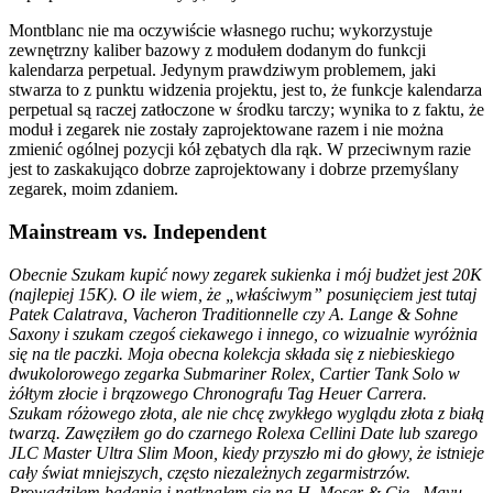
Montblanc nie ma oczywiście własnego ruchu; wykorzystuje
zewnętrzny kaliber bazowy z modułem dodanym do funkcji
kalendarza perpetual. Jedynym prawdziwym problemem, jaki
stwarza to z punktu widzenia projektu, jest to, że funkcje kalendarza
perpetual są raczej zatłoczone w środku tarczy; wynika to z faktu, że
moduł i zegarek nie zostały zaprojektowane razem i nie można
zmienić ogólnej pozycji kół zębatych dla rąk. W przeciwnym razie
jest to zaskakująco dobrze zaprojektowany i dobrze przemyślany
zegarek, moim zdaniem.
Mainstream vs. Independent
Obecnie Szukam kupić nowy zegarek sukienka i mój budżet jest 20K
(najlepiej 15K). O ile wiem, że „właściwym” posunięciem jest tutaj
Patek Calatrava, Vacheron Traditionnelle czy A. Lange & Sohne
Saxony i szukam czegoś ciekawego i innego, co wizualnie wyróżnia
się na tle paczki. Moja obecna kolekcja składa się z niebieskiego
dwukolorowego zegarka Submariner Rolex, Cartier Tank Solo w
żółtym złocie i brązowego Chronografu Tag Heuer Carrera.
Szukam różowego złota, ale nie chcę zwykłego wyglądu złota z białą
twarzą. Zawęziłem go do czarnego Rolexa Cellini Date lub szarego
JLC Master Ultra Slim Moon, kiedy przyszło mi do głowy, że istnieje
cały świat mniejszych, często niezależnych zegarmistrzów.
Prowadziłem badania i natknąłem się na H. Moser & Cie . Mayu