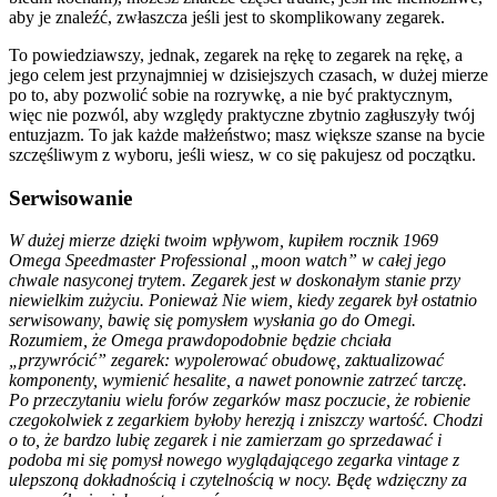
aby je znaleźć, zwłaszcza jeśli jest to skomplikowany zegarek.
To powiedziawszy, jednak, zegarek na rękę to zegarek na rękę, a
jego celem jest przynajmniej w dzisiejszych czasach, w dużej mierze
po to, aby pozwolić sobie na rozrywkę, a nie być praktycznym,
więc nie pozwól, aby względy praktyczne zbytnio zagłuszyły twój
entuzjazm. To jak każde małżeństwo; masz większe szanse na bycie
szczęśliwym z wyboru, jeśli wiesz, w co się pakujesz od początku.
Serwisowanie
W dużej mierze dzięki twoim wpływom, kupiłem rocznik 1969
Omega Speedmaster Professional „moon watch” w całej jego
chwale nasyconej trytem. Zegarek jest w doskonałym stanie przy
niewielkim zużyciu. Ponieważ Nie wiem, kiedy zegarek był ostatnio
serwisowany, bawię się pomysłem wysłania go do Omegi.
Rozumiem, że Omega prawdopodobnie będzie chciała
„przywrócić” zegarek: wypolerować obudowę, zaktualizować
komponenty, wymienić hesalite, a nawet ponownie zatrzeć tarczę.
Po przeczytaniu wielu forów zegarków masz poczucie, że robienie
czegokolwiek z zegarkiem byłoby herezją i zniszczy wartość. Chodzi
o to, że bardzo lubię zegarek i nie zamierzam go sprzedawać i
podoba mi się pomysł nowego wyglądającego zegarka vintage z
ulepszoną dokładnością i czytelnością w nocy. Będę wdzięczny za