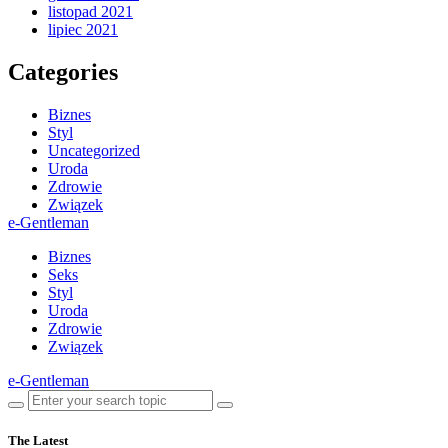
listopad 2021
lipiec 2021
Categories
Biznes
Styl
Uncategorized
Uroda
Zdrowie
Związek
e-Gentleman
Biznes
Seks
Styl
Uroda
Zdrowie
Związek
e-Gentleman
The Latest