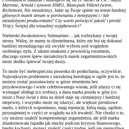
Marrone, Arnold i synowie HMS1, Blancpain Villeret (wiem,
Richemont, Nie niezależny). Jakie są Twoje opinie na temat bardziej
głównych marek stream w porównaniu z mniejszymi i / lub
niezależnymi producentami? Czy warto poświęcić jakość i prestiż
Trójcy Świętej dla wizualnej wyjątkowości?
Niebieski dwukolorowy Submariner… jak rozbrykany z twojej
strony. Widzę, że mamy tu dżentelmena, który nie boi się dokonać
bardziej stymulującego niż zwykle wyboru pod względem
osobistego stylu. Z takimi smakami z pewnością rozumiem,
dlaczego syreni śpiew niezależnych marek zegarmistrzowskich
może słodko śpiewać twojej duszy.
To może być niebezpieczna piosenka do posłuchania, oczywiście.
Największym problemem z niezależną horologią w ogóle jest to, że
możesz zostać pozostawiony w górze strumienia bez
przysłowiowego i wiele celebrowanego wiosła, jeśli zdarzy ci się
wymagać obsługi (co zrobisz), a dana marka poszła w górę (co
może.) Nasz świat z dnia na dzień staje się ciemniejszy i bardziej
niepewny, i wszystko może się zdarzyć, ale większe prestiżowe
marki, o których wspominasz, mają reputację, którą mają, ogólnie,
przynajmniej w części ze względu na ich trwałość. Nie chodzi o to,
czy możesz znaleźć kompetentnego zegarmistrza, ale jeśli marka
zbankrutowała (upadła jak muchy podczas kryzysu finansowego,
biedni kochani), możesz znaleźć części trudne, jeśli nie niemożliwe,