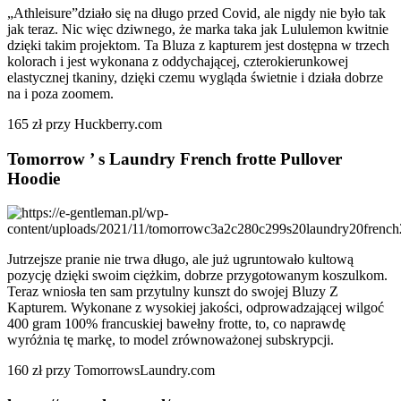
„Athleisure”działo się na długo przed Covid, ale nigdy nie było tak
jak teraz. Nic więc dziwnego, że marka taka jak Lululemon kwitnie
dzięki takim projektom. Ta Bluza z kapturem jest dostępna w trzech
kolorach i jest wykonana z oddychającej, czterokierunkowej
elastycznej tkaniny, dzięki czemu wygląda świetnie i działa dobrze
na i poza zoomem.
165 zł przy Huckberry.com
Tomorrow ’ s Laundry French frotte Pullover
Hoodie
Jutrzejsze pranie nie trwa długo, ale już ugruntowało kultową
pozycję dzięki swoim ciężkim, dobrze przygotowanym koszulkom.
Teraz wniosła ten sam przytulny kunszt do swojej Bluzy Z
Kapturem. Wykonane z wysokiej jakości, odprowadzającej wilgoć
400 gram 100% francuskiej bawełny frotte, to, co naprawdę
wyróżnia tę markę, to model zrównoważonej subskrypcji.
160 zł przy TomorrowsLaundry.com