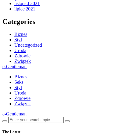
listopad 2021
lipiec 2021
Categories
Biznes
Styl
Uncategorized
Uroda
Zdrowie
Związek
e-Gentleman
Biznes
Seks
Styl
Uroda
Zdrowie
Związek
e-Gentleman
The Latest