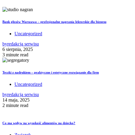
Bank głosów Warszawa – profesjonalne nagrania lektorskie dla biznesu
Uncategorized
by
redakcja serwisu
6 sierpnia, 2025
3 minute read
Teczki z nadrukiem – praktyczne i estetyczne rozwiązanie dla firm
Uncategorized
by
redakcja serwisu
14 maja, 2025
2 minute read
Co ma wpływ na wysokość alimentów na dziecko?
Związek