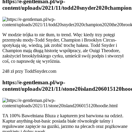
https://e-gentleman.pl/wp-
content/uploads/2021/11/todd20snyder2020champio
W modzie trójka to nie tłum, to trend. Więc kiedy trzy potęgi
przemysłu mody-Todd Snyder, Champion i Brooklyn Circus-
spotykają się, wiedzą, jak zrobić trochę hałasu. Todd Snyder i
Champion mają długą historię współpracy, ale Ouigi Theodore,
założyciel brooklyńskiego cyrku, umieścił swój podpis i stworzył
coś, co naprawdę się wyróżnia.
248 zł przy ToddSnyder.com
https://e-gentleman.pl/wp-
content/uploads/2021/11/stone20island206015120hoo
TA 100% Bawełniana Bluza z kapturem jest barwiona na odzież.
Kaptur anything-but-basic posiada białe równoległe taśmy i
regulowane zapięcie na guziki, jarzmo na plecach oraz prążkowane
mankiety i dolny pasek.