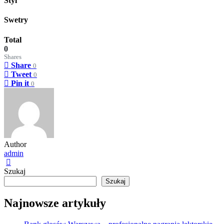
Styl
Swetry
Total
0
Shares
Share
0
Tweet
0
Pin it
0
Author
admin
Szukaj
Szukaj
Najnowsze artykuły