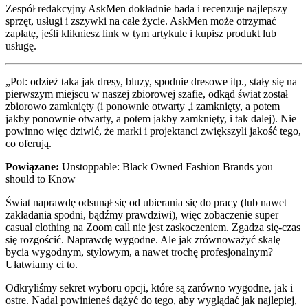
Zespół redakcyjny AskMen dokładnie bada i recenzuje najlepszy
sprzęt, usługi i zszywki na całe życie. AskMen może otrzymać
zapłatę, jeśli klikniesz link w tym artykule i kupisz produkt lub
usługę.
„Pot: odzież taka jak dresy, bluzy, spodnie dresowe itp., stały się na
pierwszym miejscu w naszej zbiorowej szafie, odkąd świat został
zbiorowo zamknięty (i ponownie otwarty ,i zamknięty, a potem
jakby ponownie otwarty, a potem jakby zamknięty, i tak dalej). Nie
powinno więc dziwić, że marki i projektanci zwiększyli jakość tego,
co oferują.
Powiązane:
Unstoppable: Black Owned Fashion Brands you
should to Know
Świat naprawdę odsunął się od ubierania się do pracy (lub nawet
zakładania spodni, bądźmy prawdziwi), więc zobaczenie super
casual clothing na Zoom call nie jest zaskoczeniem. Zgadza się-czas
się rozgościć. Naprawdę wygodne. Ale jak zrównoważyć skalę
bycia wygodnym, stylowym, a nawet trochę profesjonalnym?
Ułatwiamy ci to.
Odkryliśmy sekret wyboru opcji, które są zarówno wygodne, jak i
ostre. Nadal powinieneś dążyć do tego, aby wyglądać jak najlepiej,