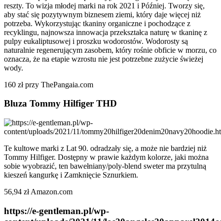
reszty. To wizja młodej marki na rok 2021 i Później. Tworzy się,
aby stać się pozytywnym biznesem ziemi, który daje więcej niż
potrzeba. Wykorzystując tkaniny organiczne i pochodzące z
recyklingu, najnowsza innowacja przekształca naturę w tkaninę z
pulpy eukaliptusowej i proszku wodorostów. Wodorosty są
naturalnie regenerującym zasobem, który rośnie obficie w morzu, co
oznacza, że na etapie wzrostu nie jest potrzebne zużycie świeżej
wody.
160 zł przy ThePangaia.com
Bluza Tommy Hilfiger THD
Te kultowe marki z Lat 90. odradzały się, a może nie bardziej niż
Tommy Hilfiger. Dostępny w prawie każdym kolorze, jaki można
sobie wyobrazić, ten bawełniany/poly-blend sweter ma przytulną
kieszeń kangurkę i Zamknięcie Sznurkiem.
56,94 zł Amazon.com
https://e-gentleman.pl/wp-