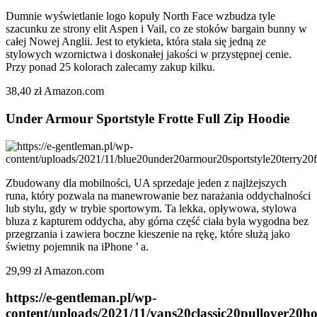
Dumnie wyświetlanie logo kopuły North Face wzbudza tyle
szacunku ze strony elit Aspen i Vail, co ze stoków bargain bunny w
całej Nowej Anglii. Jest to etykieta, która stała się jedną ze
stylowych wzornictwa i doskonałej jakości w przystępnej cenie.
Przy ponad 25 kolorach zalecamy zakup kilku.
38,40 zł Amazon.com
Under Armour Sportstyle Frotte Full Zip Hoodie
Zbudowany dla mobilności, UA sprzedaje jeden z najlżejszych
runa, który pozwala na manewrowanie bez narażania oddychalności
lub stylu, gdy w trybie sportowym. Ta lekka, opływowa, stylowa
bluza z kapturem oddycha, aby górna część ciała była wygodna bez
przegrzania i zawiera boczne kieszenie na rękę, które służą jako
świetny pojemnik na iPhone ’ a.
29,99 zł Amazon.com
https://e-gentleman.pl/wp-
content/uploads/2021/11/vans20classic20pullover20h