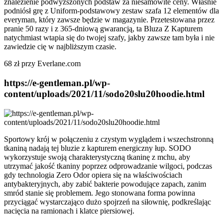
znalezienie podwyższonych podstaw za niesamowite ceny. Właśnie
podniósł grę z Uniform-podstawowy zestaw szafa 12 elementów dla
everyman, który zawsze będzie w magazynie. Przetestowana przez
pranie 50 razy i z 365-dniową gwarancją, ta Bluza Z Kapturem
natychmiast wtapia się do twojej szafy, jakby zawsze tam była i nie
zawiedzie cię w najbliższym czasie.
68 zł przy Everlane.com
https://e-gentleman.pl/wp-
content/uploads/2021/11/sodo20slu20hoodie.html
Sportowy krój w połączeniu z czystym wyglądem i wszechstronną
tkaniną nadają tej bluzie z kapturem energiczny łup. SODO
wykorzystuje swoją charakterystyczną tkaninę z mchu, aby
utrzymać jakość tkaniny poprzez odprowadzanie wilgoci, podczas
gdy technologia Zero Odor opiera się na właściwościach
antybakteryjnych, aby zabić bakterie powodujące zapach, zanim
smród stanie się problemem. Jego stonowana forma powinna
przyciągać wystarczająco dużo spojrzeń na siłownię, podkreślając
nacięcia na ramionach i klatce piersiowej.