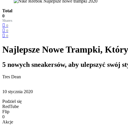
Total
0
Shares
0
0
0
Najlepsze Nowe Trampki, Któr
5 nowych sneakersów, aby ulepszyć swój s
Tres Dean
10 stycznia 2020
Podziel się
RedTube
Flip
0
Akcje