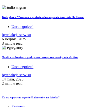
Bank głosów Warszawa – profesjonalne nagrania lektorskie dla biznesu
Uncategorized
by
redakcja serwisu
6 sierpnia, 2025
3 minute read
Teczki z nadrukiem – praktyczne i estetyczne rozwiązanie dla firm
Uncategorized
by
redakcja serwisu
14 maja, 2025
2 minute read
Co ma wpływ na wysokość alimentów na dziecko?
Związek