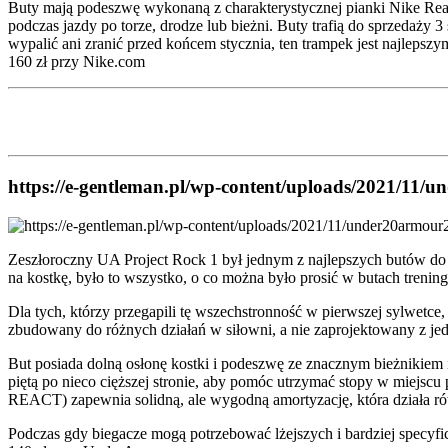
Buty mają podeszwę wykonaną z charakterystycznej pianki Nike React,
podczas jazdy po torze, drodze lub bieżni. Buty trafią do sprzedaży 
wypalić ani zranić przed końcem stycznia, ten trampek jest najleps
160 zł przy Nike.com
https://e-gentleman.pl/wp-content/uploads/2021/11/
Zeszłoroczny UA Project Rock 1 był jednym z najlepszych butów do 
na kostkę, było to wszystko, o co można było prosić w butach treni
Dla tych, którzy przegapili tę wszechstronność w pierwszej sylwetce
zbudowany do różnych działań w siłowni, a nie zaprojektowany z j
But posiada dolną osłonę kostki i podeszwę ze znacznym bieżnikiem 
piętą po nieco cięższej stronie, aby pomóc utrzymać stopy w mie
REACT) zapewnia solidną, ale wygodną amortyzację, która działa rów
Podczas gdy biegacze mogą potrzebować lżejszych i bardziej specyfic