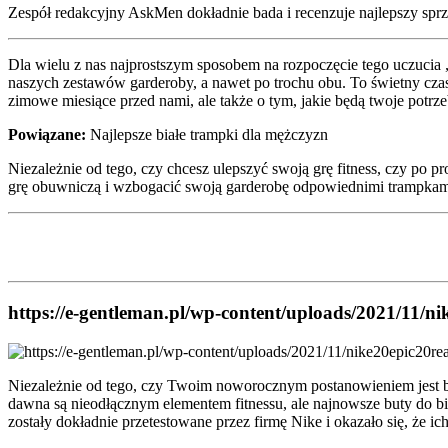
Zespół redakcyjny AskMen dokładnie bada i recenzuje najlepszy sprzęt
Dla wielu z nas najprostszym sposobem na rozpoczęcie tego uczucia
naszych zestawów garderoby, a nawet po trochu obu. To świetny czas
zimowe miesiące przed nami, ale także o tym, jakie będą twoje potrz
Powiązane:
Najlepsze białe trampki dla mężczyzn
Niezależnie od tego, czy chcesz ulepszyć swoją grę fitness, czy po p
grę obuwniczą i wzbogacić swoją garderobę odpowiednimi trampka
https://e-gentleman.pl/wp-content/uploads/2021/11/ni
Niezależnie od tego, czy Twoim noworocznym postanowieniem jest biega
dawna są nieodłącznym elementem fitnessu, ale najnowsze buty do b
zostały dokładnie przetestowane przez firmę Nike i okazało się, że ic