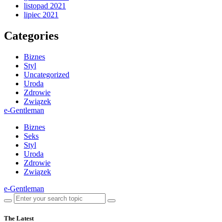
listopad 2021
lipiec 2021
Categories
Biznes
Styl
Uncategorized
Uroda
Zdrowie
Związek
e-Gentleman
Biznes
Seks
Styl
Uroda
Zdrowie
Związek
e-Gentleman
The Latest