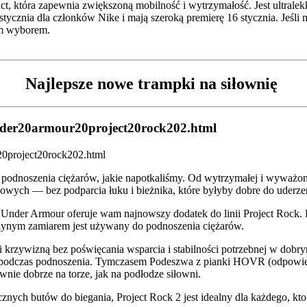
 która zapewnia zwiększoną mobilność i wytrzymałość. Jest ultralekki 
3 stycznia dla członków Nike i mają szeroką premierę 16 stycznia. Jeśl
zym wyborem.
Najlepsze nowe trampki na siłownię
under20armour20project20rock202.html
podnoszenia ciężarów, jakie napotkaliśmy. Od wytrzymałej i wyważone
ngowych — bez podparcia łuku i bieżnika, które byłyby dobre do uderz
, Under Armour oferuje wam najnowszy dodatek do linii Project Rock. P
edynym zamiarem jest używany do podnoszenia ciężarów.
i krzywizną bez poświęcania wsparcia i stabilności potrzebnej w dob
jscu podczas podnoszenia. Tymczasem Podeszwa z pianki HOVR (odpow
nie dobrze na torze, jak na podłodze siłowni.
znych butów do biegania, Project Rock 2 jest idealny dla każdego, kto