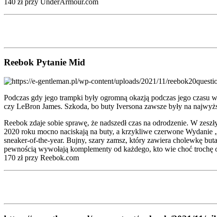
140 zł przy UnderArmour.com
Reebok Pytanie Mid
Podczas gdy jego trampki były ogromną okazją podczas jego czasu w
czy LeBron James. Szkoda, bo buty Iversona zawsze były na najwy
Reebok zdaje sobie sprawę, że nadszedł czas na odrodzenie. W zes
2020 roku mocno naciskają na buty, a krzykliwe czerwone Wydanie „
sneaker-of-the-year. Bujny, szary zamsz, który zawiera cholewkę buta
pewnością wywołają komplementy od każdego, kto wie choć trochę o
170 zł przy Reebok.com