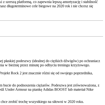
z szerszą platformą, co zapewnia lepszą amortyzację i stabilność
i masz długoterminowe cele biegowe na 2020 rok i nie chcesz się
j płaskiej podeszwy (idealnej do ciężkich dźwigów) po ochraniacz
enia w bieżnię przez minutę po odbyciu treningu krzyżowego.
rojekt Rock 2 jest znacznie różni się od swojego poprzednika,
rym bucie do podnoszenia ciężarów. Podeszwa jest zrównoważona, z
iedź Under Armour na piankę Adidas BOOST lub materiał Nike
 chce zrobić trochę wszystkiego na siłowni w 2020 roku.