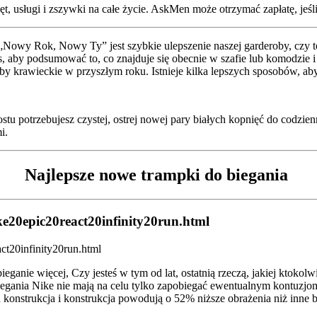
, usługi i zszywki na całe życie. AskMen może otrzymać zapłatę, jeśli 
 „Nowy Rok, Nowy Ty” jest szybkie ulepszenie naszej garderoby, czy 
, aby podsumować to, co znajduje się obecnie w szafie lub komodzie i 
eby krawieckie w przyszłym roku. Istnieje kilka lepszych sposobów, a
rostu potrzebujesz czystej, ostrej nowej pary białych kopnięć do codzi
mi.
Najlepsze nowe trampki do biegania
ke20epic20react20infinity20run.html
nie więcej, Czy jesteś w tym od lat, ostatnią rzeczą, jakiej ktokolwie
iegania Nike nie mają na celu tylko zapobiegać ewentualnym kontuzjo
h konstrukcja i konstrukcja powodują o 52% niższe obrażenia niż inne b