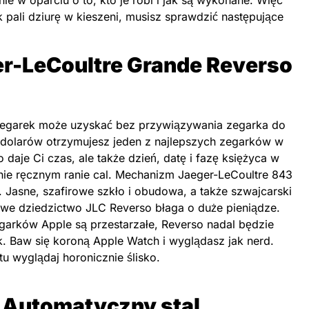
nie w oparciu o to, kto je robi i jak są wykonane. Więc
k pali dziurę w kieszeni, musisz sprawdzić następujące
r-LeCoultre Grande Reverso
k zegarek może uzyskać bez przywiązywania zegarka do
y dolarów otrzymujesz jeden z najlepszych zegarków w
o daje Ci czas, ale także dzień, datę i fazę księżyca w
ie ręcznym ranie cal. Mechanizm Jaeger-LeCoultre 843
. Jasne, szafirowe szkło i obudowa, a także szwajcarski
towe dziedzictwo JLC Reverso błaga o duże pieniądze.
egarków Apple są przestarzałe, Reverso nadal będzie
ok. Baw się koroną Apple Watch i wyglądasz jak nerd.
u wyglądaj horonicznie ślisko.
 Automatyczny stal