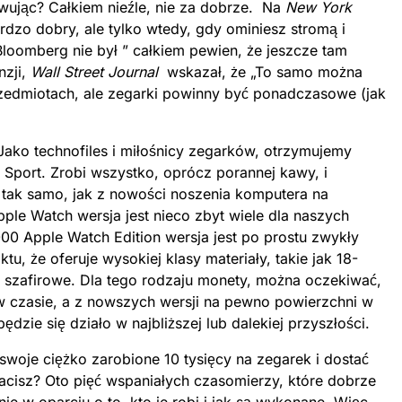
ując? Całkiem nieźle, nie za dobrze. Na
New York
rdzo dobry, ale tylko wtedy, gdy ominiesz stromą i
 Bloomberg nie był ” całkiem pewien, że jeszcze tam
nzji,
Wall Street Journal
wskazał, że „
To samo można
zedmiotach, ale zegarki powinny być ponadczasowe (jak
Jako technofiles i miłośnicy zegarków, otrzymujemy
Sport. Zrobi wszystko, oprócz porannej kawy, i
i tak samo, jak z nowości noszenia komputera na
ple Watch wersja jest nieco zbyt wiele dla naszych
000 Apple Watch Edition wersja jest po prostu zwykły
u, że oferuje wysokiej klasy materiały, takie jak 18-
o szafirowe. Dla tego rodzaju monety, można oczekiwać,
w czasie, a z nowszych wersji na pewno powierzchni w
ędzie się działo w najbliższej lub dalekiej przyszłości.
woje ciężko zarobione 10 tysięcy na zegarek i dostać
płacisz? Oto pięć wspaniałych czasomierzy, które dobrze