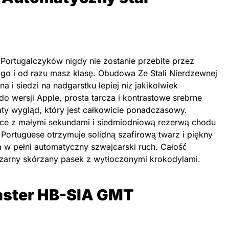
Portugalczyków nigdy nie zostanie przebite przez
o i od razu masz klasę. Obudowa Ze Stali Nierdzewnej
 i siedzi na nadgarstku lepiej niż jakikolwiek
o wersji Apple, prosta tarcza i kontrastowe srebrne
aty wygląd, który jest całkowicie ponadczasowy.
ące z małymi sekundami i siedmiodniową rezerwą chodu
C Portuguese otrzymuje solidną szafirową twarz i piękny
ia w pełni automatyczny szwajcarski ruch. Całość
czarny skórzany pasek z wytłoczonymi krokodylami.
ster HB-SIA GMT