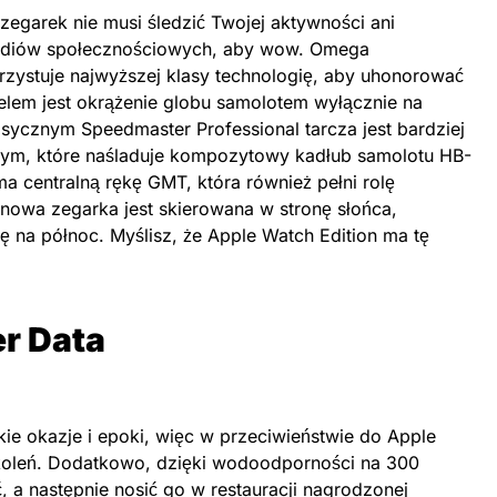
egarek nie musi śledzić Twojej aktywności ani
ediów społecznościowych, aby wow. Omega
ystuje najwyższej klasy technologię, aby uhonorować
celem jest okrążenie globu samolotem wyłącznie na
lasycznym Speedmaster Professional tarcza jest bardziej
, które naśladuje kompozytowy kadłub samolotu HB-
 centralną rękę GMT, która również pełni rolę
wa zegarka jest skierowana w stronę słońca,
na północ. Myślisz, że Apple Watch Edition ma tę
r Data
kie okazje i epoki, więc w przeciwieństwie do Apple
oleń. Dodatkowo, dzięki wodoodporności na 300
 a następnie nosić go w restauracji nagrodzonej