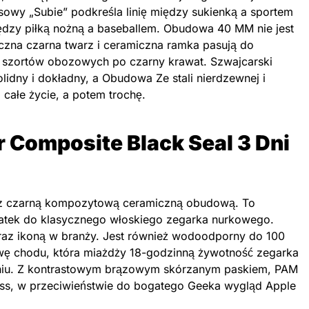
owy „Subie” podkreśla linię między sukienką a sportem
iędzy piłką nożną a baseballem. Obudowa 40 MM nie jest
yczna czarna twarz i ceramiczna ramka pasują do
i szortów obozowych po czarny krawat. Szwajcarski
idny i dokładny, a Obudowa Ze stali nierdzewnej i
 całe życie, a potem trochę.
r Composite Black Seal 3 Dni
h z czarną kompozytową ceramiczną obudową. To
datek do klasycznego włoskiego zegarka nurkowego.
raz ikoną w branży. Jest również wodoodporny do 100
wę chodu, która miażdży 18-godzinną żywotność zegarka
niu. Z kontrastowym brązowym skórzanym paskiem, PAM
ss, w przeciwieństwie do bogatego Geeka wygląd Apple