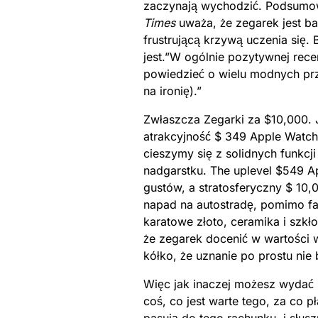
zaczynają wychodzić. Podsumow
Times
uważa, że zegarek jest ba
frustrującą krzywą uczenia się.
jest.”W ogólnie pozytywnej rece
powiedzieć o wielu modnych pr
na ironię).”
Zwłaszcza Zegarki za $10,000. 
atrakcyjność $ 349 Apple Watch 
cieszymy się z solidnych funkcj
nadgarstku. The uplevel $549 Ap
gustów, a stratosferyczny $ 10,
napad na autostradę, pomimo fakt
karatowe złoto, ceramika i szkł
że zegarek docenić w wartości 
kółko, że uznanie po prostu nie b
Więc jak inaczej możesz wydać s
coś, co jest warte tego, za co 