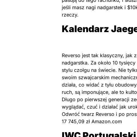
pasują do tego rachunku, i słusz
jeśli masz nagi nadgarstek i $10
rzeczy.
Kalendarz Jaege
Reverso jest tak klasyczny, ja
nadgarstka. Za około 10 tysięc
stylu czołgu na świecie. Nie tylk
swoim szwajcarskim mechaniczn
działa, co widać z tyłu obudowy
ruch, są imponujące, ale to kul
Długo po pierwszej generacji z
wyglądać, czuć i działać jak ur
Odwróć twarz Reverso i po prost
17 745,09 zł Amazon.com
IWC Portugalski