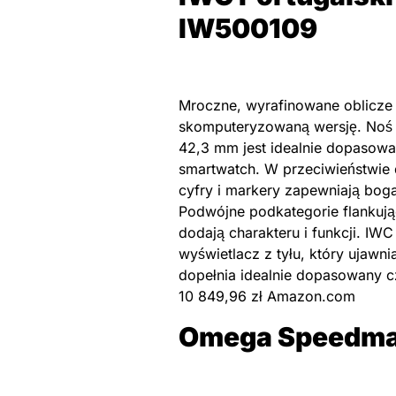
IW500109
Mroczne, wyrafinowane oblicze 
skomputeryzowaną wersję. Noś g
42,3 mm jest idealnie dopasowana
smartwatch. W przeciwieństwie d
cyfry i markery zapewniają bog
Podwójne podkategorie flankuj
dodają charakteru i funkcji. IW
wyświetlacz z tyłu, który ujawn
dopełnia idealnie dopasowany 
10 849,96 zł Amazon.com
Omega Speedma