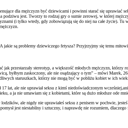
ujące dla mężczyzn być dziewicami i powinni starać się uprawiać seks
na podziwu jest. Tworzy to rodzaj gry o sumie zerowej, w której mężcz
nami (i tylko wtedy, gdy zobowiązują się do niej na całe życie). Tu w
 mężczyzn.
A jakie są problemy dziewiczego fetysza? Przyjrzyjmy się temu mitowi
 jak przestarzały stereotyp, a większość młodych mężczyzn, którzy ro
ziewicą, byłbym zaskoczony, ale nie osądzający o tym” – mówi Marek, 2
ydliwych staruszkach, którzy nie mogą być w pobliżu kobiet w ich wiek
ł 17 lat, ale nie uprawiał seksu z kimś niedoświadczonym wcześniej,ani 
ku, a ja nie umawiam się z kobietami, które są dużo młodsze ode mni
lodzików, ale nigdy nie uprawiałeś seksu z penisem w pochwie, jesteś dz
 pomysł jest niestabilny i sztuczny, i naprawdę nie rozumiem, dlaczego 