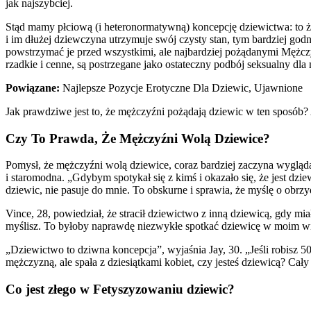
jak najszybciej.
Stąd mamy płciową (i heteronormatywną) koncepcję dziewictwa: to żen
i im dłużej dziewczyna utrzymuje swój czysty stan, tym bardziej god
powstrzymać je przed wszystkimi, ale najbardziej pożądanymi Mężczyz
rzadkie i cenne, są postrzegane jako ostateczny podbój seksualny dla
Powiązane:
Najlepsze Pozycje Erotyczne Dla Dziewic, Ujawnione
Jak prawdziwe jest to, że mężczyźni pożądają dziewic w ten sposób? 
Czy To Prawda, Że Mężczyźni Wolą Dziewice?
Pomysł, że mężczyźni wolą dziewice, coraz bardziej zaczyna wyglądać
i staromodna. „Gdybym spotykał się z kimś i okazało się, że jest d
dziewic, nie pasuje do mnie. To obskurne i sprawia, że myślę o obrz
Vince, 28, powiedział, że stracił dziewictwo z inną dziewicą, gdy mia
myślisz. To byłoby naprawdę niezwykłe spotkać dziewicę w moim wie
„Dziewictwo to dziwna koncepcja”, wyjaśnia Jay, 30. „Jeśli robisz 50 
mężczyzną, ale spała z dziesiątkami kobiet, czy jesteś dziewicą? Cały
Co jest złego w Fetyszyzowaniu dziewic?