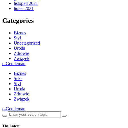
listopad 2021
lipiec 2021
Categories
Biznes
Styl
Uncategorized
Uroda
Zdrowie
Związek
e-Gentleman
Biznes
Seks
Styl
Uroda
Zdrowie
Związek
e-Gentleman
The Latest