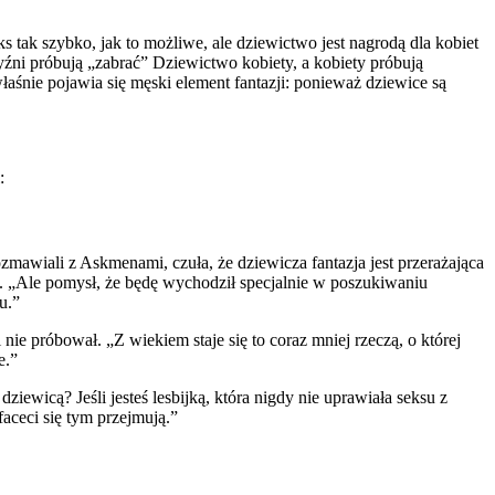
 tak szybko, jak to możliwe, ale dziewictwo jest nagrodą dla kobiet
yźni próbują „zabrać” Dziewictwo kobiety, a kobiety próbują
łaśnie pojawia się męski element fantazji: ponieważ dziewice są
:
zmawiali z Askmenami, czuła, że dziewicza fantazja jest przerażająca
6. „Ale pomysł, że będę wychodził specjalnie w poszukiwaniu
u.”
nie próbował. „Z wiekiem staje się to coraz mniej rzeczą, o której
e.”
iewicą? Jeśli jesteś lesbijką, która nigdy nie uprawiała seksu z
faceci się tym przejmują.”