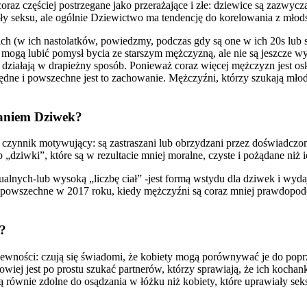
oraz częściej postrzegane jako przerażające i złe: dziewice są zazwyc
ały seksu, ale ogólnie Dziewictwo ma tendencję do korelowania z mło
ich (w ich nastolatków, powiedzmy, podczas gdy są one w ich 20s lub 
ogą lubić pomysł bycia ze starszym mężczyzną, ale nie są jeszcze wy
i, działają w drapieżny sposób. Ponieważ coraz więcej mężczyzn jest o
łędne i powszechne jest to zachowanie. Mężczyźni, którzy szukają mło
aniem Dziwek?
 czynnik motywujący: są zastraszani lub obrzydzani przez doświadczo
 „dziwki”, które są w rezultacie mniej moralne, czyste i pożądane niż
ualnych-lub wysoką „liczbę ciał” -jest formą wstydu dla dziwek i wyd
ej powszechne w 2017 roku, kiedy mężczyźni są coraz mniej prawdopod
i?
ewności: czują się świadomi, że kobiety mogą porównywać je do poprz
wiej jest po prostu szukać partnerów, którzy sprawiają, że ich kochan
są równie zdolne do osądzania w łóżku niż kobiety, które uprawiały sek