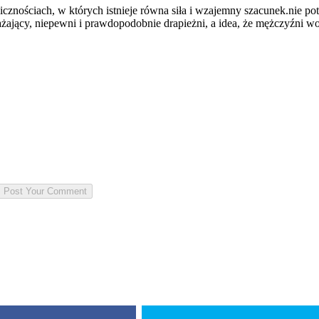
cznościach, w których istnieje równa siła i wzajemny szacunek.nie po
rażający, niepewni i prawdopodobnie drapieżni, a idea, że mężczyźni wo