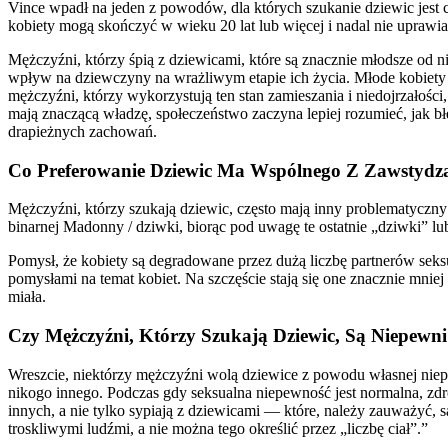
Vince wpadł na jeden z powodów, dla których szukanie dziewic jest c
kobiety mogą skończyć w wieku 20 lat lub więcej i nadal nie uprawi
Mężczyźni, którzy śpią z dziewicami, które są znacznie młodsze od n
wpływ na dziewczyny na wrażliwym etapie ich życia. Młode kobiety m
mężczyźni, którzy wykorzystują ten stan zamieszania i niedojrzałośc
mają znaczącą władzę, społeczeństwo zaczyna lepiej rozumieć, jak b
drapieżnych zachowań.
Co Preferowanie Dziewic Ma Wspólnego Z Zawstydz
Mężczyźni, którzy szukają dziewic, często mają inny problematyczny
binarnej Madonny / dziwki, biorąc pod uwagę te ostatnie „dziwki” lub
Pomysł, że kobiety są degradowane przez dużą liczbę partnerów seks
pomysłami na temat kobiet. Na szczęście stają się one znacznie mni
miała.
Czy Mężczyźni, Którzy Szukają Dziewic, Są Niepewn
Wreszcie, niektórzy mężczyźni wolą dziewice z powodu własnej niep
nikogo innego. Podczas gdy seksualna niepewność jest normalna, zdro
innych, a nie tylko sypiają z dziewicami — które, należy zauważyć, 
troskliwymi ludźmi, a nie można tego określić przez „liczbę ciał”.”