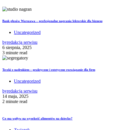
Bank głosów Warszawa – profesjonalne nagrania lektorskie dla biznesu
Uncategorized
by
redakcja serwisu
6 sierpnia, 2025
3 minute read
Teczki z nadrukiem – praktyczne i estetyczne rozwiązanie dla firm
Uncategorized
by
redakcja serwisu
14 maja, 2025
2 minute read
Co ma wpływ na wysokość alimentów na dziecko?
Związek