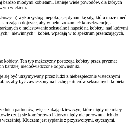
zaj bardzo młodymi kobietami. Istnieje wiele powodów, dla których
dszym wiekiem.
starszych) wykorzystują niepokojącą dynamikę siły, która może mieć
starczająco dojrzałe, aby w pełni zrozumieć konsekwencje, a
skarżanych o molestowanie seksualne i napaść na kobiety, nad którymi
dych,” niewinnych ” kobiet, wpadają w to spektrum przerażających,
ne kobiety. Ten typ mężczyzny postrzega kobiety przez pryzmat
 ich bardziej niedoświadczone odpowiedniki.
aje się być utrzymywany przez ludzi z niebezpiecznie wstecznymi
obne, aby być zawieszony na liczbę partnerów seksualnych kobieta
ednich partnerów, więc szukają dziewczyn, które nigdy nie miały
kowie czują się komfortowo i którzy nigdy nie porównują ich do
s wcześniej. Kluczem jest sypianie z przyzwoitymi, etycznymi,