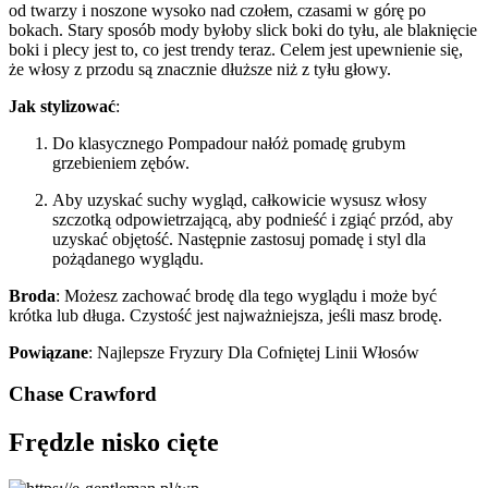
od twarzy i noszone wysoko nad czołem, czasami w górę po
bokach. Stary sposób mody byłoby slick boki do tyłu, ale blaknięcie
boki i plecy jest to, co jest trendy teraz. Celem jest upewnienie się,
że włosy z przodu są znacznie dłuższe niż z tyłu głowy.
Jak stylizować
:
Do klasycznego Pompadour nałóż pomadę grubym
grzebieniem zębów.
Aby uzyskać suchy wygląd, całkowicie wysusz włosy
szczotką odpowietrzającą, aby podnieść i zgiąć przód, aby
uzyskać objętość. Następnie zastosuj pomadę i styl dla
pożądanego wyglądu.
Broda
: Możesz zachować brodę dla tego wyglądu i może być
krótka lub długa. Czystość jest najważniejsza, jeśli masz brodę.
Powiązane
: Najlepsze Fryzury Dla Cofniętej Linii Włosów
Chase Crawford
Frędzle nisko cięte