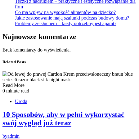
Teczki z nadrukiem – praktyczne i estetyczne rozwiązanie dla
firm
Co ma wpływ na wysokość alimentów na dziecko?
Jakie zastosowanie mają szalunki podczas budowy domu?
Problemy ze słuchem – kiedy potrzebny jest aparat?
Najnowsze komentarze
Brak komentarzy do wyświetlenia.
Related Posts
Read More
0 minute read
Uroda
10 Sposobów, aby w pełni wykorzystać
swój wygląd już teraz
by
admin