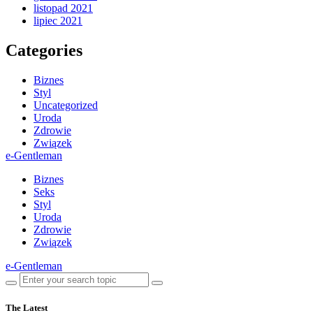
listopad 2021
lipiec 2021
Categories
Biznes
Styl
Uncategorized
Uroda
Zdrowie
Związek
e-Gentleman
Biznes
Seks
Styl
Uroda
Zdrowie
Związek
e-Gentleman
The Latest