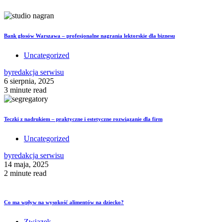
Bank głosów Warszawa – profesjonalne nagrania lektorskie dla biznesu
Uncategorized
by
redakcja serwisu
6 sierpnia, 2025
3 minute read
Teczki z nadrukiem – praktyczne i estetyczne rozwiązanie dla firm
Uncategorized
by
redakcja serwisu
14 maja, 2025
2 minute read
Co ma wpływ na wysokość alimentów na dziecko?
Związek