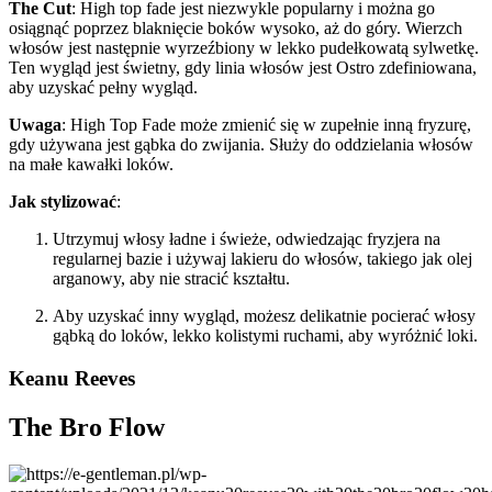
The Cut
: High top fade jest niezwykle popularny i można go
osiągnąć poprzez blaknięcie boków wysoko, aż do góry. Wierzch
włosów jest następnie wyrzeźbiony w lekko pudełkowatą sylwetkę.
Ten wygląd jest świetny, gdy linia włosów jest Ostro zdefiniowana,
aby uzyskać pełny wygląd.
Uwaga
: High Top Fade może zmienić się w zupełnie inną fryzurę,
gdy używana jest gąbka do zwijania. Służy do oddzielania włosów
na małe kawałki loków.
Jak stylizować
:
Utrzymuj włosy ładne i świeże, odwiedzając fryzjera na
regularnej bazie i używaj lakieru do włosów, takiego jak olej
arganowy, aby nie stracić kształtu.
Aby uzyskać inny wygląd, możesz delikatnie pocierać włosy
gąbką do loków, lekko kolistymi ruchami, aby wyróżnić loki.
Keanu Reeves
The Bro Flow