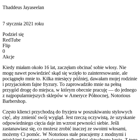
Thaddeus Jayaseelan
7 stycznia 2021 roku
Podziel się
RedTube
Flip
0
Akcje
Kiedy miałam około 16 lat, zaczęłam obcinać sobie włosy. Nie
mogę nawet powiedzieć skąd się wzięło to zainteresowanie, ale
pociągnęło mnie to. Kilka miesięcy później, dawałam mojej rodzinie
i przyjaciołom fajne fryzury. To zaprowadziło mnie na pełną
przygód drogę do miejsca, w którym obecnie pracuję — do jednego
z najpopularniejszych sklepów w Ameryce Północnej, Notorious
Barbershop.
Często klienci przychodzą do fryzjera w poszukiwaniu stylowych
cięć, aby zmienić swój wygląd. Jest rzeczą oczywistą, że uzyskanie
odpowiedniego cięcia daje im wzrost pewności siebie. Jeśli
zastanawiasz się, co możesz zrobić inaczej ze swoimi włosami,
możemy Ci pomóc. W Notorious stale pracujemy z modnymi i
miejskimi facetami szukającymi najbardziej aktualnego kroju. Z tego