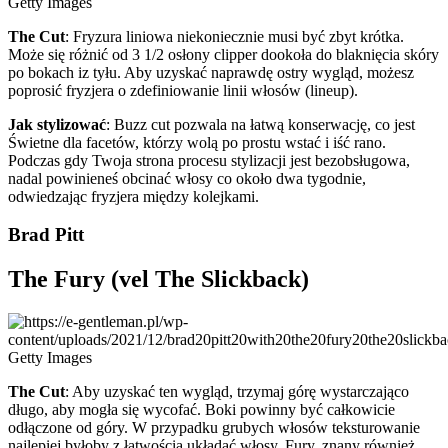
Getty Images
The Cut
: Fryzura liniowa niekoniecznie musi być zbyt krótka.
Może się różnić od 3 1/2 osłony clipper dookoła do blaknięcia skóry
po bokach iz tyłu. Aby uzyskać naprawdę ostry wygląd, możesz
poprosić fryzjera o zdefiniowanie linii włosów (lineup).
Jak stylizować
: Buzz cut pozwala na łatwą konserwację, co jest
Świetne dla facetów, którzy wolą po prostu wstać i iść rano.
Podczas gdy Twoja strona procesu stylizacji jest bezobsługowa,
nadal powinieneś obcinać włosy co około dwa tygodnie,
odwiedzając fryzjera między kolejkami.
Brad Pitt
The Fury (vel The Slickback)
Getty Images
The Cut
: Aby uzyskać ten wygląd, trzymaj górę wystarczająco
długo, aby mogła się wycofać. Boki powinny być całkowicie
odłączone od góry. W przypadku grubych włosów teksturowanie
najlepiej byłoby z łatwością układać włosy. Fury, znany również