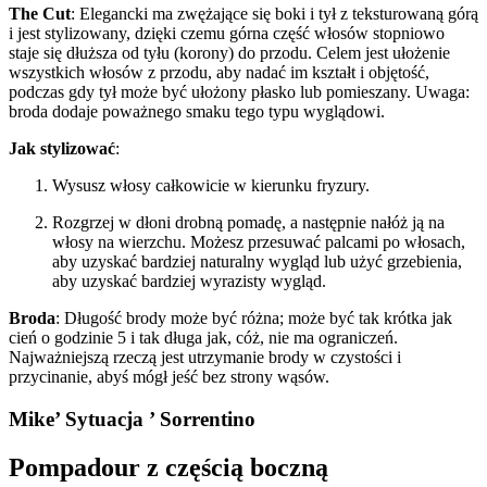
The Cut
: Elegancki ma zwężające się boki i tył z teksturowaną górą
i jest stylizowany, dzięki czemu górna część włosów stopniowo
staje się dłuższa od tyłu (korony) do przodu. Celem jest ułożenie
wszystkich włosów z przodu, aby nadać im kształt i objętość,
podczas gdy tył może być ułożony płasko lub pomieszany. Uwaga:
broda dodaje poważnego smaku tego typu wyglądowi.
Jak stylizować
:
Wysusz włosy całkowicie w kierunku fryzury.
Rozgrzej w dłoni drobną pomadę, a następnie nałóż ją na
włosy na wierzchu. Możesz przesuwać palcami po włosach,
aby uzyskać bardziej naturalny wygląd lub użyć grzebienia,
aby uzyskać bardziej wyrazisty wygląd.
Broda
: Długość brody może być różna; może być tak krótka jak
cień o godzinie 5 i tak długa jak, cóż, nie ma ograniczeń.
Najważniejszą rzeczą jest utrzymanie brody w czystości i
przycinanie, abyś mógł jeść bez strony wąsów.
Mike’ Sytuacja ’ Sorrentino
Pompadour z częścią boczną