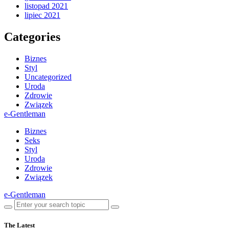
listopad 2021
lipiec 2021
Categories
Biznes
Styl
Uncategorized
Uroda
Zdrowie
Związek
e-Gentleman
Biznes
Seks
Styl
Uroda
Zdrowie
Związek
e-Gentleman
The Latest