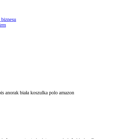
 biznesu
irm