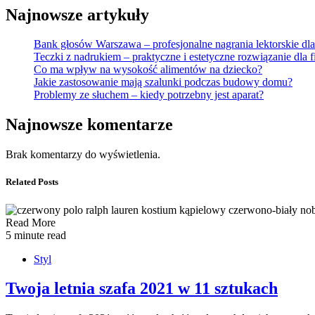
Najnowsze artykuły
Bank głosów Warszawa – profesjonalne nagrania lektorskie dla
Teczki z nadrukiem – praktyczne i estetyczne rozwiązanie dla f
Co ma wpływ na wysokość alimentów na dziecko?
Jakie zastosowanie mają szalunki podczas budowy domu?
Problemy ze słuchem – kiedy potrzebny jest aparat?
Najnowsze komentarze
Brak komentarzy do wyświetlenia.
Related Posts
Read More
5 minute read
Styl
Twoja letnia szafa 2021 w 11 sztukach