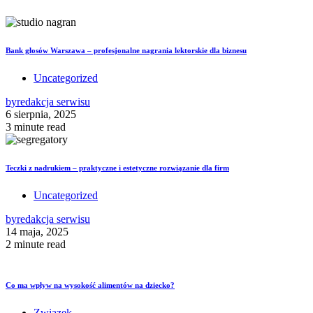
Bank głosów Warszawa – profesjonalne nagrania lektorskie dla biznesu
Uncategorized
by
redakcja serwisu
6 sierpnia, 2025
3 minute read
Teczki z nadrukiem – praktyczne i estetyczne rozwiązanie dla firm
Uncategorized
by
redakcja serwisu
14 maja, 2025
2 minute read
Co ma wpływ na wysokość alimentów na dziecko?
Związek