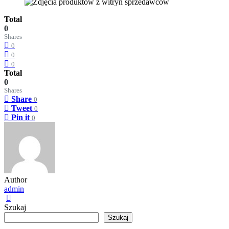
Total
0
Shares
0
0
0
Total
0
Shares
Share
0
Tweet
0
Pin it
0
Author
admin
Szukaj
Szukaj