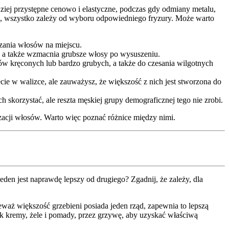
dziej przystępne cenowo i elastyczne, podczas gdy odmiany metalu,
ale, wszystko zależy od wyboru odpowiedniego fryzury. Może warto
dzania włosów na miejscu.
eń, a także wzmacnia grubsze włosy po wysuszeniu.
sów kręconych lub bardzo grubych, a także do czesania wilgotnych
cie w walizce, ale zauważysz, że większość z nich jest stworzona do
skorzystać, ale reszta męskiej grupy demograficznej tego nie zrobi.
izacji włosów. Warto więc poznać różnice między nimi.
den jest naprawdę lepszy od drugiego? Zgadnij, że zależy, dla
eważ większość grzebieni posiada jeden rząd, zapewnia to lepszą
jak kremy, żele i pomady, przez grzywę, aby uzyskać właściwą