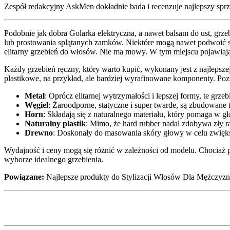
Zespół redakcyjny AskMen dokładnie bada i recenzuje najlepszy sprzęt
Podobnie jak dobra Golarka elektryczna, a nawet balsam do ust, gr
lub prostowania splątanych zamków. Niektóre mogą nawet podwoić si
elitarny grzebień do włosów. Nie ma mowy. W tym miejscu pojawiają 
Każdy grzebień ręczny, który warto kupić, wykonany jest z najlepsz
plastikowe, na przykład, ale bardziej wyrafinowane komponenty. Pozn
Metal
: Oprócz elitarnej wytrzymałości i lepszej formy, te grze
Węgiel
: Żaroodporne, statyczne i super twarde, są zbudowan
Horn
: Składają się z naturalnego materiału, który pomaga w g
Naturalny plastik
: Mimo, że hard rubber nadal zdobywa zły ra
Drewno
: Doskonały do masowania skóry głowy w celu zwięks
Wydajność i ceny mogą się różnić w zależności od modelu. Chociaż pro
wyborze idealnego grzebienia.
Powiązane:
Najlepsze produkty do Stylizacji Włosów Dla Mężczyzn