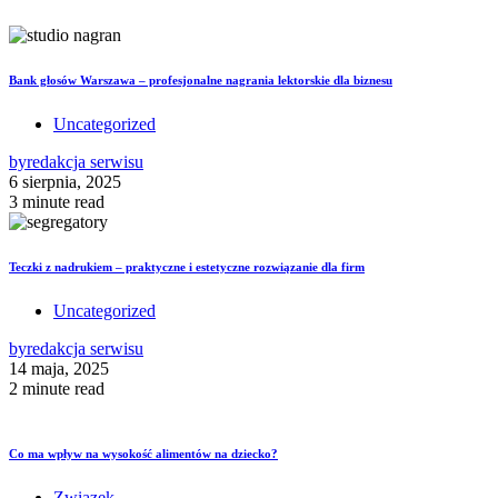
Bank głosów Warszawa – profesjonalne nagrania lektorskie dla biznesu
Uncategorized
by
redakcja serwisu
6 sierpnia, 2025
3 minute read
Teczki z nadrukiem – praktyczne i estetyczne rozwiązanie dla firm
Uncategorized
by
redakcja serwisu
14 maja, 2025
2 minute read
Co ma wpływ na wysokość alimentów na dziecko?
Związek