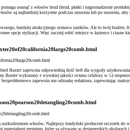
pomaga usunąć z włosów brud (brud, płatki i nagromadzenie produktu
łosów są najbardziej korzystne podczas suszenia lub po suszeniu, aby 
owszego, bardziej atrakcyjnego zestawu zamków. Ale to twój budżet, fr
ne opcje stylizacji. Więc zacznij robić miejsce w łazience i ciasne k
axter20of20california20large20comb.html
ebień Baxter zapewnia odpowiednią ilość heft dla wygody użytkowania
firmy Baxter wykonany z wysokiej jakości octanu celulozy w 12-stop
łosów bezproblemowo zapewnia mu odznakę redaktora, zapewniając maks
/mason20pearson20detangling20comb.html
ją uszkodzeniom włosów. Najlepszy londyński producent szczotek do w
ymi materiałami premium, które są używane w designerskich okularach 