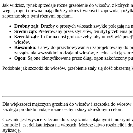
Jak widzisz, rynek sprzedaje różne grzebienie do włosów, z których 
węgla, rogu i drewna mają dłuższy okres trwałości i zapewniają uży
zapoznać się z tymi różnymi opcjami.
Drobny ząb
: Drużby o prostych włosach zwykle polegają na n
Średni ząb
: Preferowany przez stylistów, ten styl grzebienia
Szeroki ząb
: Ta forma nosi grubsze zęby, aby umożliwić przej
włosów.
Kieszonka
: Łatwy do przechowywania i zaprojektowany do piel
zarządzania wszystkimi rodzajami włosów, z jedną sekcją zar
Ogon
: Są one identyfikowane przez długi ogon zakończony pun
Podobnie jak szczotki do włosów, grzebienie stały się dość obszerną
Dla większości mężczyzn grzebień do włosów i szczotka do włosów to
każdego produktu nadaje różne cechy i służy określonym celom.
Czesanie jest wysoce zalecane do zarządzania splątanymi i mokrymi 
kontrolę i jest delikatniejsza na włosach. Możesz łatwo rozdzielić 
stylizację.