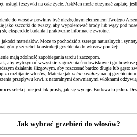
, usługi i zszywki na całe życie. AskMen może otrzymać zapłatę, jeśli 
zebienie do włosów powinny być niezbędnym elementem Twojego Arsena
ę jako szczotki do twarzy, aby wypolerować brody lub wąsy pod nosem
się eksperckie badania i praktyczne informacje zwrotne.
ej jakości materiałów. Może to pochodzić z szeregu naturalnych i synt
aj górny szczebel konstrukcji grzebienia do włosów poniżej:
bienie mają zdolność zapobiegania tarciu i zaczepom.
e tak, aby wytrzymać wszystkie zagrożenia środowiskowe i grubowłose
ładszym działaniu ślizgowym, aby rozczesać bardzo długie lub gęsto zw
p za rozbijanie włosów, Materiał jak
octan celulozy
nadaj grzebieniom 
zenia przepływu krwi, z naturalnymi drewnianymi włóknami odżywiaj
ces selekcji nie jest tak prosty, jak się wydaje. Budowa to jedno. Des
Jak wybrać grzebień do włosów?