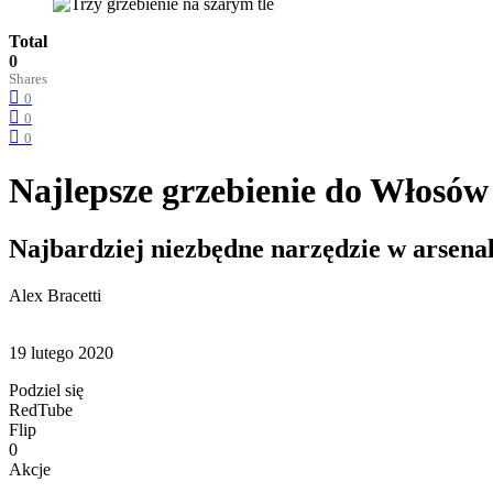
Total
0
Shares
0
0
0
Najlepsze grzebienie do Włosó
Najbardziej niezbędne narzędzie w arsenal
Alex Bracetti
19 lutego 2020
Podziel się
RedTube
Flip
0
Akcje