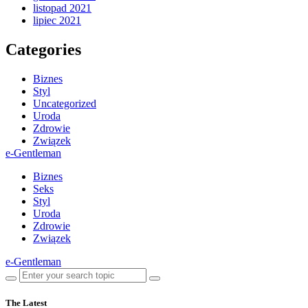
listopad 2021
lipiec 2021
Categories
Biznes
Styl
Uncategorized
Uroda
Zdrowie
Związek
e-Gentleman
Biznes
Seks
Styl
Uroda
Zdrowie
Związek
e-Gentleman
The Latest