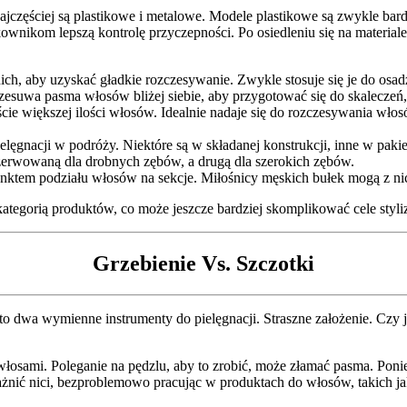
najczęściej są plastikowe i metalowe. Modele plastikowe są zwykle bar
tkownikom lepszą kontrolę przyczepności. Po osiedleniu się na materi
ich, aby uzyskać gładkie rozczesywanie. Zwykle stosuje się je do osa
 przesuwa pasma włosów bliżej siebie, aby przygotować się do skalecz
ście większej ilości włosów. Idealnie nadaje się do rozczesywania wło
ęgnacji w podróży. Niektóre są w składanej konstrukcji, inne w pakie
ezerwowaną dla drobnych zębów, a drugą dla szerokich zębów.
ktem podziału włosów na sekcje. Miłośnicy męskich bułek mogą z nich 
 kategorią produktów, co może jeszcze bardziej skomplikować cele styl
Grzebienie Vs. Szczotki
 dwa wymienne instrumenty do pielęgnacji. Straszne założenie. Czy je
włosami. Poleganie na pędzlu, aby to zrobić, może złamać pasma. Poni
i drażnić nici, bezproblemowo pracując w produktach do włosów, takich 