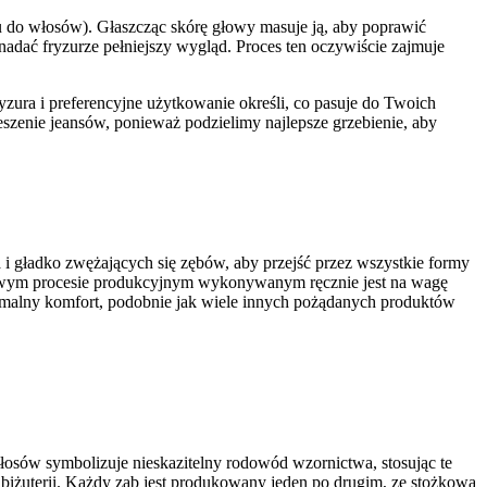
 do włosów). Głaszcząc skórę głowy masuje ją, aby poprawić
nadać fryzurze pełniejszy wygląd. Proces ten oczywiście zajmuje
yzura i preferencyjne użytkowanie określi, co pasuje do Twoich
ieszenie jeansów, ponieważ podzielimy najlepsze grzebienie, aby
 i gładko zwężających się zębów, aby przejść przez wszystkie formy
niowym procesie produkcyjnym wykonywanym ręcznie jest na wagę
ymalny komfort, podobnie jak wiele innych pożądanych produktów
łosów symbolizuje nieskazitelny rodowód wzornictwa, stosując te
i biżuterii. Każdy ząb jest produkowany jeden po drugim, ze stożkową