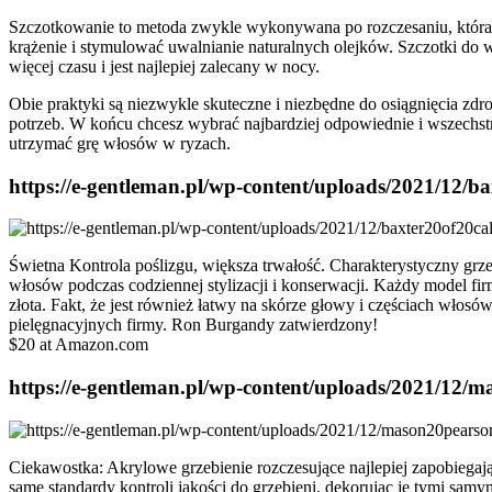
Szczotkowanie to metoda zwykle wykonywana po rozczesaniu, która 
krążenie i stymulować uwalnianie naturalnych olejków. Szczotki do w
więcej czasu i jest najlepiej zalecany w nocy.
Obie praktyki są niezwykle skuteczne i niezbędne do osiągnięcia zdr
potrzeb. W końcu chcesz wybrać najbardziej odpowiednie i wszechstron
utrzymać grę włosów w ryzach.
https://e-gentleman.pl/wp-content/uploads/2021/12/b
Świetna Kontrola poślizgu, większa trwałość. Charakterystyczny grz
włosów podczas codziennej stylizacji i konserwacji. Każdy model 
złota. Fakt, że jest również łatwy na skórze głowy i częściach w
pielęgnacyjnych firmy. Ron Burgandy zatwierdzony!
$20 at Amazon.com
https://e-gentleman.pl/wp-content/uploads/2021/12
Ciekawostka: Akrylowe grzebienie rozczesujące najlepiej zapobiega
same standardy kontroli jakości do grzebieni, dekorując je tymi sam