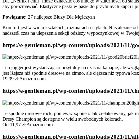
Dla „Netflix i chill” może oznaczać coś innego w zależności od statu
aby porozmawiać. Elastyczne paski w pasie do przytulnych kapci i p
Powiązane:
27 najlepsze Bluzy Dla Mężczyzn
Komfort jest w wielu kształtach, rozmiarach i stylach. Niezależnie 
nadszedł czas na ulepszenia sekcji odzieży wypoczynkowej w Twojej
https://e-gentleman.pl/wp-content/uploads/2021/11/g
Ten jogger jest wystarczająco przytulny na czas na kanapie, ale wygl
jest lżejsza niż spodnie dresowe na zimno, ale cięższa niż typowa
19,99 zł Amazon.com
https://e-gentleman.pl/wp-content/uploads/2021/11/
Te spodnie dresowe rock, ponieważ są one o tak zrelaksowany, jak moż
Dresy Champion są dostępne w wielu swobodnych kolorach.
Od 11,97 zł Amazon.com
https://e-gentleman.pl/wp-content/uploads/2021/11/a