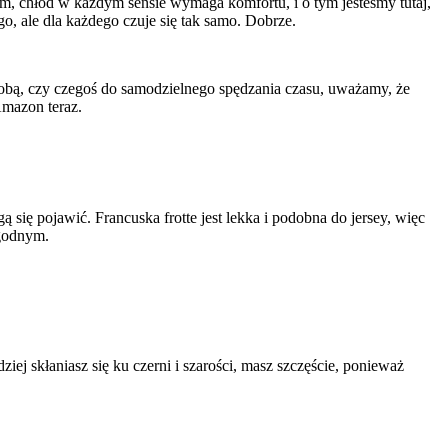
kim, chłód w każdym sensie wymaga komfortu, i o tym jesteśmy tutaj,
, ale dla każdego czuje się tak samo. Dobrze.
 osobą, czy czegoś do samodzielnego spędzania czasu, uważamy, że
Amazon teraz.
 się pojawić. Francuska frotte jest lekka i podobna do jersey, więc
ygodnym.
iej skłaniasz się ku czerni i szarości, masz szczęście, ponieważ