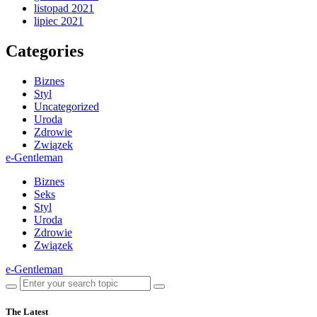
listopad 2021
lipiec 2021
Categories
Biznes
Styl
Uncategorized
Uroda
Zdrowie
Związek
e-Gentleman
Biznes
Seks
Styl
Uroda
Zdrowie
Związek
e-Gentleman
The Latest