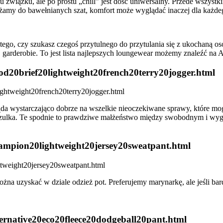
su związku, ale po prostu „chill” jest dość uniwersalny. Przede wszyst
iżamy do bawełnianych szat, komfort może wyglądać inaczej dla każdego
od tego, czy szukasz czegoś przytulnego do przytulania się z ukochaną
 garderobie. To jest lista najlepszych loungewear możemy znaleźć na 
ood20brief20lightweight20french20terry20jogger.html
ąda wystarczająco dobrze na wszelkie nieoczekiwane sprawy, które mogą
 koszulka. Te spodnie to prawdziwe małżeństwo między swobodnym i w
champion20lightweight20jersey20sweatpant.html
na uzyskać w dziale odzież pot. Preferujemy marynarkę, ale jeśli bardz
lternative20eco20fleece20dodgeball20pant.html