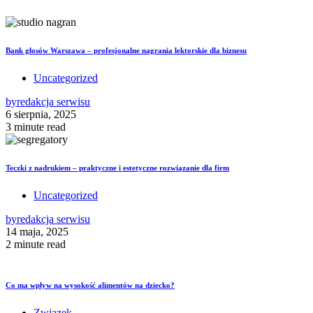
Bank głosów Warszawa – profesjonalne nagrania lektorskie dla biznesu
Uncategorized
by
redakcja serwisu
6 sierpnia, 2025
3 minute read
Teczki z nadrukiem – praktyczne i estetyczne rozwiązanie dla firm
Uncategorized
by
redakcja serwisu
14 maja, 2025
2 minute read
Co ma wpływ na wysokość alimentów na dziecko?
Związek