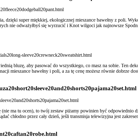
ia, dzięki super miękkiej, ekologicznej mieszance bawełny z poli. Wyk
rych nie odważyłbyś się wyrzucić i Knot wilgoci jak najnowsze Spodnie 
iednią bluzę, aby pasować do wszystkiego, co masz na sobie. Ten dek
nacji mieszance bawełny i poli, a za tę cenę możesz równie dobrze dost
latuza20short20sleeve20and20shorts20pajama20set.html
napę (nie ma tu ocen), to twój zestaw piżamy powinien być odpowiedni
dać chłodno przez cały dzień, jeśli transmisja telewizyjna jest zakres
int20caftan20robe.html