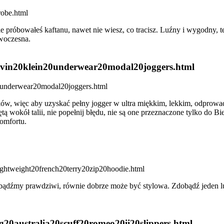
nie próbowałeś kaftanu, nawet nie wiesz, co tracisz. Luźny i wygodny, t
owoczesna.
calvin20klein20underwear20modal20joggers.html
ków, więc aby uzyskać pełny jogger w ultra miękkim, lekkim, odprowa
wokół talii, nie popełnij błędu, nie są one przeznaczone tylko do Bie
komfortu.
ądźmy prawdziwi, równie dobrze może być stylowa. Zdobądź jeden lub 
gg20australia20scuff20romeo20ii20slippers.html