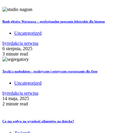
Bank głosów Warszawa – profesjonalne nagrania lektorskie dla biznesu
Uncategorized
by
redakcja serwisu
6 sierpnia, 2025
3 minute read
Teczki z nadrukiem – praktyczne i estetyczne rozwiązanie dla firm
Uncategorized
by
redakcja serwisu
14 maja, 2025
2 minute read
Co ma wpływ na wysokość alimentów na dziecko?
Związek