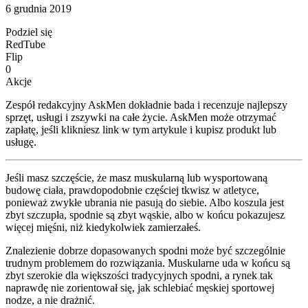
6 grudnia 2019
Podziel się
RedTube
Flip
0
Akcje
Zespół redakcyjny AskMen dokładnie bada i recenzuje najlepszy
sprzęt, usługi i zszywki na całe życie. AskMen może otrzymać
zapłatę, jeśli klikniesz link w tym artykule i kupisz produkt lub
usługę.
Jeśli masz szczęście, że masz muskularną lub wysportowaną
budowę ciała, prawdopodobnie częściej tkwisz w atletyce,
ponieważ zwykłe ubrania nie pasują do siebie. Albo koszula jest
zbyt szczupła, spodnie są zbyt wąskie, albo w końcu pokazujesz
więcej mięśni, niż kiedykolwiek zamierzałeś.
Znalezienie dobrze dopasowanych spodni może być szczególnie
trudnym problemem do rozwiązania. Muskularne uda w końcu są
zbyt szerokie dla większości tradycyjnych spodni, a rynek tak
naprawdę nie zorientował się, jak schlebiać męskiej sportowej
nodze, a nie drażnić.