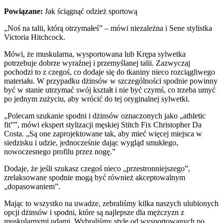
Powiązane:
Jak ściągnąć odzież sportową
„Noś na talii, którą otrzymałeś” – mówi niezależna i Sene stylistka
Victoria Hitchcock.
Mówi, że muskularna, wysportowana lub Krępa sylwetka
potrzebuje dobrze wyraźnej i przemyślanej talii. Zazwyczaj
pochodzi to z czegoś, co dodaje się do tkaniny nieco rozciągliwego
materiału. W przypadku dżinsów w szczególności spodnie powinny
być w stanie utrzymać swój kształt i nie być czymś, co trzeba umyć
po jednym zużyciu, aby wrócić do tej oryginalnej sylwetki.
„Polecam szukanie spodni i dżinsów oznaczonych jako „athletic
fit””, mówi ekspert stylizacji męskiej Stitch Fix Christopher Da
Costa. „Są one zaprojektowane tak, aby mieć więcej miejsca w
siedzisku i udzie, jednocześnie dając wygląd smukłego,
nowoczesnego profilu przez nogę.”
Dodaje, że jeśli szukasz czegoś nieco „przestronniejszego”,
zrelaksowane spodnie mogą być również akceptowalnym
„dopasowaniem”.
Mając to wszystko na uwadze, zebraliśmy kilka naszych ulubionych
opcji dżinsów i spodni, które są najlepsze dla mężczyzn z
muskularnymi udami. Wybraliśmy style od wysportowanych po