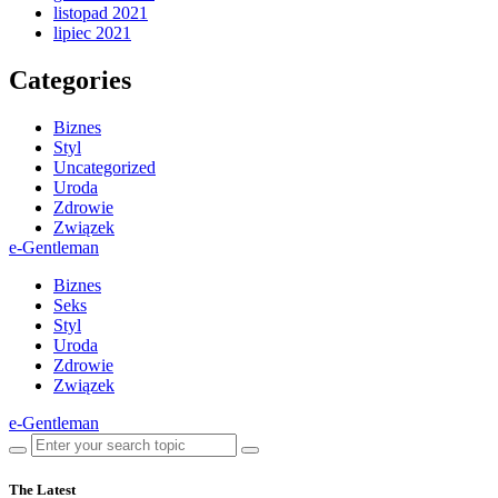
listopad 2021
lipiec 2021
Categories
Biznes
Styl
Uncategorized
Uroda
Zdrowie
Związek
e-Gentleman
Biznes
Seks
Styl
Uroda
Zdrowie
Związek
e-Gentleman
The Latest