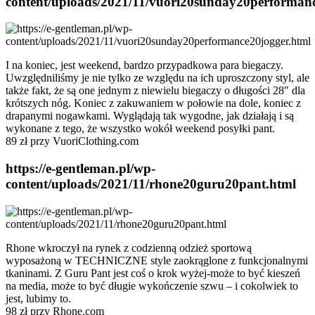
content/uploads/2021/11/vuori20sunday20performanc
I na koniec, jest weekend, bardzo przypadkowa para biegaczy.
Uwzględniliśmy je nie tylko ze względu na ich uproszczony styl, ale
także fakt, że są one jednym z niewielu biegaczy o długości 28″ dla
krótszych nóg. Koniec z zakuwaniem w połowie na dole, koniec z
drapanymi nogawkami. Wyglądają tak wygodne, jak działają i są
wykonane z tego, że wszystko wokół weekend posyłki pant.
89 zł przy VuoriClothing.com
https://e-gentleman.pl/wp-
content/uploads/2021/11/rhone20guru20pant.html
Rhone wkroczył na rynek z codzienną odzież sportową
wyposażoną w TECHNICZNE style zaokrąglone z funkcjonalnymi
tkaninami. Z Guru Pant jest coś o krok wyżej-może to być kieszeń
na media, może to być długie wykończenie szwu – i cokolwiek to
jest, lubimy to.
98 zł przy Rhone.com