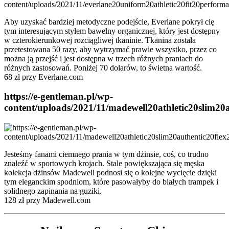
Aby uzyskać bardziej metodyczne podejście, Everlane pokrył cię
tym interesującym stylem bawełny organicznej, który jest dostępny
w czterokierunkowej rozciągliwej tkaninie. Tkanina została
przetestowana 50 razy, aby wytrzymać prawie wszystko, przez co
można ją przejść i jest dostępna w trzech różnych praniach do
różnych zastosowań. Poniżej 70 dolarów, to świetna wartość.
68 zł przy Everlane.com
https://e-gentleman.pl/wp-
content/uploads/2021/11/madewell20athletic20slim20a
Jesteśmy fanami ciemnego prania w tym dżinsie, coś, co trudno
znaleźć w sportowych krojach. Stale powiększająca się męska
kolekcja dżinsów Madewell podnosi się o kolejne wycięcie dzięki
tym eleganckim spodniom, które pasowałyby do białych trampek i
solidnego zapinania na guziki.
128 zł przy Madewell.com