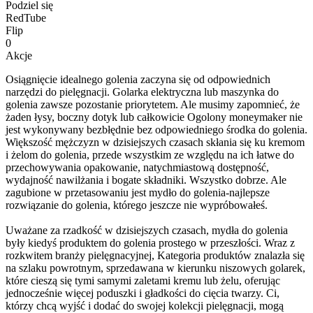
Podziel się
RedTube
Flip
0
Akcje
Osiągnięcie idealnego golenia zaczyna się od odpowiednich
narzędzi do pielęgnacji. Golarka elektryczna lub maszynka do
golenia zawsze pozostanie priorytetem. Ale musimy zapomnieć, że
żaden łysy, boczny dotyk lub całkowicie Ogolony moneymaker nie
jest wykonywany bezbłędnie bez odpowiedniego środka do golenia.
Większość mężczyzn w dzisiejszych czasach skłania się ku kremom
i żelom do golenia, przede wszystkim ze względu na ich łatwe do
przechowywania opakowanie, natychmiastową dostępność,
wydajność nawilżania i bogate składniki. Wszystko dobrze. Ale
zagubione w przetasowaniu jest mydło do golenia-najlepsze
rozwiązanie do golenia, którego jeszcze nie wypróbowałeś.
Uważane za rzadkość w dzisiejszych czasach, mydła do golenia
były kiedyś produktem do golenia prostego w przeszłości. Wraz z
rozkwitem branży pielęgnacyjnej, Kategoria produktów znalazła się
na szlaku powrotnym, sprzedawana w kierunku niszowych golarek,
które cieszą się tymi samymi zaletami kremu lub żelu, oferując
jednocześnie więcej poduszki i gładkości do cięcia twarzy. Ci,
którzy chcą wyjść i dodać do swojej kolekcji pielęgnacji, mogą