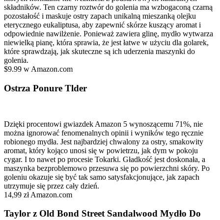
składników. Ten czarny roztwór do golenia ma wzbogaconą czarną
pozostałość i maskuje ostry zapach unikalną mieszanką olejku
eterycznego eukaliptusa, aby zapewnić skórze kuszący aromat i
odpowiednie nawilżenie. Ponieważ zawiera glinę, mydło wytwarza
niewielką pianę, która sprawia, że jest łatwe w użyciu dla golarek,
które sprawdzają, jak skuteczne są ich uderzenia maszynki do
golenia.
$9.99 w Amazon.com
Ostrza Ponure Tlder
Dzięki procentowi gwiazdek Amazon 5 wynoszącemu 71%, nie
można ignorować fenomenalnych opinii i wyników tego ręcznie
robionego mydła. Jest najbardziej chwalony za ostry, smakowity
aromat, który kojąco unosi się w powietrzu, jak dym w pokoju
cygar. I to nawet po procesie Tokarki. Gładkość jest doskonała, a
maszynka bezproblemowo przesuwa się po powierzchni skóry. Po
goleniu okazuje się być tak samo satysfakcjonujące, jak zapach
utrzymuje się przez cały dzień.
14,99 zł Amazon.com
Taylor z Old Bond Street Sandalwood Mydło Do