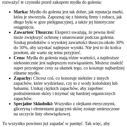
rozważyć te czynniki przed zakupem mydła do golenia:
Marka:
Mydło do golenia jest tak dobre, jak reputacja marki,
która je stworzyła. Zapoznaj się z historią firmy i zobacz, jak
długo była w grze pielęgnacyjnej, a także jej historyczne
osiągnięcia.
Zawartość Tłuszczu:
Eksperci uważają, że pewna ilość
może zwiększyć ochronę i smarowanie podczas golenia.
Szukaj produktów o wysokiej zawartości tłuszczu-około 30%
do 50%, aby uzyskać najlepsze wyniki. Nie jest to do końca
przełom, ale warto się temu przyjrzeć.
Cena:
Mydła do golenia mają różne wartości, a najdroższe
niekoniecznie jest najlepszym rozwiązaniem. Możesz znaleźć
super przystępne ceny za ułamek tego, co kosztuje najbardziej
elitarne mydło.
Zapachy:
Chcesz coś, co honoruje niektóre z innych
zapachów, które wydzielasz, czy to z wody kolońskiej lub
balsamu. Unikaj ciężkich zapachów, aby zapobiec
podrażnieniom skóry i trzymać się bardziej organicznych
zapachów.
Specjalne Składniki:
Wszystko z olejkami eterycznymi,
gliceryną i elementami gojącymi skórę zostaje umieszczone
na szczycie listy obowiązkowej.
To wszystko powinno już zapadać w pamięć. Tak więc, aby