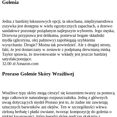
Golenia
Jedna z bardziej luksusowych opcji, ta ukochana, międzynarodowa
zszywka jest dostępna w wielu egzotycznych zapachach, a drzewo
sandałowe pozostaje pożądanym najlepszym wyborem. Jego męska,
Drzewna przyprawa jest delikatna, ponieważ bogate składniki
mydła (gliceryna, olej palmowy) zapobiegają szybkiemu
wysychaniu. Drogie? Można tak powiedzieć. Ale z drugiej strony,
fakt, że jest dostarczany w zestawie z podpisaną drewnianą miską
Taylor sprawia, że inwestowanie w wkłady jest jeszcze bardziej
satysfakcjonujące.
32.00 zł Amazon.com
Proraso Golenie Skóry Wrażliwej
Wrażliwe typy skóry mogą cieszyć się koszeniem twarzy za pomocą
tego całkowicie naturalnego rozpuszczalnika. Jedną z głównych
uwag dotyczących mydeł Proraso jest to, że żadne nie zawierają
sztucznych barwników ani olejów. Ten w szczególności wlewa
zieloną herbatę i płatki owsiane, tworząc kompozycję do golenia o
niskiej kwasowości, która łagodzi skórę podczas skakania z