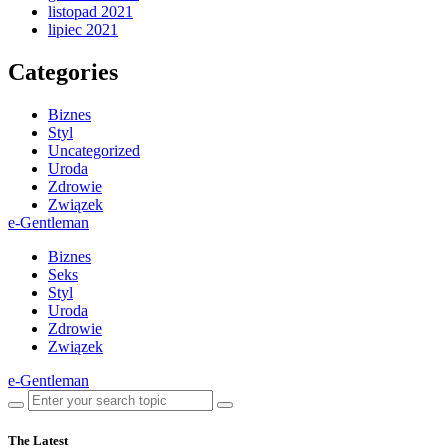
listopad 2021
lipiec 2021
Categories
Biznes
Styl
Uncategorized
Uroda
Zdrowie
Związek
e-Gentleman
Biznes
Seks
Styl
Uroda
Zdrowie
Związek
e-Gentleman
The Latest