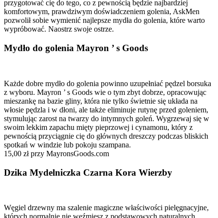
przygotować cię do tego, co z pewnością będzie najbardziej
komfortowym, prawdziwym doświadczeniem golenia, AskMen
pozwolił sobie wymienić najlepsze mydła do golenia, które warto
wypróbować. Naostrz swoje ostrze.
Mydło do golenia Mayron ’ s Goods
Każde dobre mydło do golenia powinno uzupełniać pędzel borsuka
z wyboru. Mayron ’ s Goods wie o tym zbyt dobrze, opracowując
mieszankę na bazie gliny, która nie tylko świetnie się układa na
włosie pędzla i w dłoni, ale także eliminuje rutynę przed goleniem,
stymulując zarost na twarzy do intymnych goleń. Wygrzewaj się w
swoim lekkim zapachu mięty pieprzowej i cynamonu, który z
pewnością przyciągnie cię do głównych dreszczy podczas bliskich
spotkań w windzie lub pokoju szampana.
15,00 zł przy MayronsGoods.com
Dzika Mydelniczka Czarna Kora Wierzby
Węgiel drzewny ma szalenie magiczne właściwości pielęgnacyjne,
których normalnie nie weźmiesz z podstawowych naturalnych