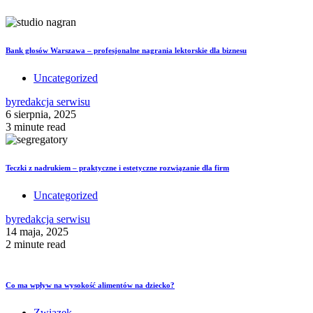
Bank głosów Warszawa – profesjonalne nagrania lektorskie dla biznesu
Uncategorized
by
redakcja serwisu
6 sierpnia, 2025
3 minute read
Teczki z nadrukiem – praktyczne i estetyczne rozwiązanie dla firm
Uncategorized
by
redakcja serwisu
14 maja, 2025
2 minute read
Co ma wpływ na wysokość alimentów na dziecko?
Związek