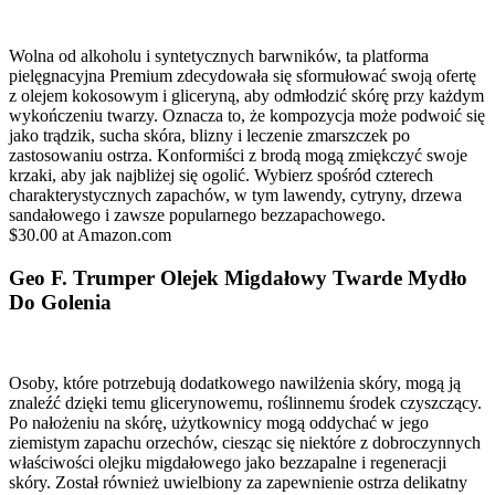
Wolna od alkoholu i syntetycznych barwników, ta platforma
pielęgnacyjna Premium zdecydowała się sformułować swoją ofertę
z olejem kokosowym i gliceryną, aby odmłodzić skórę przy każdym
wykończeniu twarzy. Oznacza to, że kompozycja może podwoić się
jako trądzik, sucha skóra, blizny i leczenie zmarszczek po
zastosowaniu ostrza. Konformiści z brodą mogą zmiękczyć swoje
krzaki, aby jak najbliżej się ogolić. Wybierz spośród czterech
charakterystycznych zapachów, w tym lawendy, cytryny, drzewa
sandałowego i zawsze popularnego bezzapachowego.
$30.00 at Amazon.com
Geo F. Trumper Olejek Migdałowy Twarde Mydło
Do Golenia
Osoby, które potrzebują dodatkowego nawilżenia skóry, mogą ją
znaleźć dzięki temu glicerynowemu, roślinnemu środek czyszczący.
Po nałożeniu na skórę, użytkownicy mogą oddychać w jego
ziemistym zapachu orzechów, ciesząc się niektóre z dobroczynnych
właściwości olejku migdałowego jako bezzapalne i regeneracji
skóry. Został również uwielbiony za zapewnienie ostrza delikatny