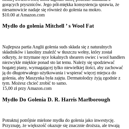
gorących pryszniców. Jego pół-miękka konsystencja sprawia, że
niesamowicie nadaje się również do golenia na mokro.
$10.00 at Amazon.com
Mydło do golenia Mitchell ’ s Wool Fat
Najlepsza partia Anglii golenia suds składa się z naturalnych
składników i lanoliny znaleźć w tłuszczu wełny, który został
odkryty, że trzymane ręce lokalnych shearers owiec i wool handlers
niezwykle miękkie ponad sto lat temu. Należy się spodziewać
bogatej piany, wymagającej tylko niewielkiej ilości, aby zachować
ją do długotrwałego użytkowania i wspierać więcej miejsca do
golenia, aby Maszynka była zajęta. Dermatolodzy żyją zgodnie z
tym. Możesz chcieć zrobić to samo.
15,00 zł przy Amazon.com
Mydło Do Golenia D. R. Harris Marlborough
Potraktuj potrójnie mielone mydła do golenia jako inwestycję.
Przyznaję, że większość okazuje się znacznie droższa, ale trwają