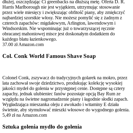
dłużej, oszczędzając Ci greenbacks na dłuższą metę. Oferta D. R.
Harris Marlborough nie jest wyjątkiem, utrzymując stosowanie
przez wiele miesięcy i zwiększając obfitość piany, aby zmiękczyć
najbardziej szorstkie włosy. Nie możesz pomylić się z żadnym z
czterech zapachów: migdałowym, Arlington, lawendowym i
Windsorskim. Nie wspominając już o towarzyszącej ręcznie
obracanej mahoniowej misce jest doskonałym dodatkiem do
każdego blatu łazienkowego.
37.00 zł Amazon.com
Col. Conk World Famous Shave Soap
Colonel Conk, zszywacz do tradycyjnych golarek na mokro, przez
lata zachował swoje dziedzictwo, produkując kolekcję wysokiej
jakości mydeł do golenia w przystępnej cenie. Dostępne są cztery
zapachy, jednak ulubieniec fanów pozostaje opcją Bay Rum ze
względu na świetne nagromadzenie piany i łagodnie słodki zapach.
Wygładzająca mieszanka oleju z awokado i witaminy E działa
świetnie, aby stymulować mieszki włosowe do wygodnego golenia.
5,49 zł na Amazon.com
Sztuka golenia mydło do golenia