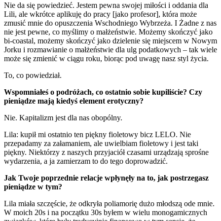
Nie da się powiedzieć. Jestem pewna swojej miłości i oddania dla
Lili, ale wkrótce aplikuję do pracy [jako profesor], która może
zmusić mnie do opuszczenia Wschodniego Wybrzeża. I Żadne z nas
nie jest pewne, co myślimy o małżeństwie. Możemy skończyć jako
bi-coastal, możemy skończyć jako dzielenie się miejscem w Nowym
Jorku i rozmawianie o małżeństwie dla ulg podatkowych – tak wiele
może się zmienić w ciągu roku, biorąc pod uwagę nasz styl życia.
To, co powiedział.
Wspomniałeś o podróżach, co ostatnio sobie kupiliście? Czy
pieniądze mają kiedyś element erotyczny?
Nie. Kapitalizm jest dla nas obopólny.
Lila: kupił mi ostatnio ten piękny fioletowy bicz LELO. Nie
przepadamy za załamaniem, ale uwielbiam fioletowy i jest taki
piękny. Niektórzy z naszych przyjaciół czasami urządzają sprośne
wydarzenia, a ja zamierzam to do tego doprowadzić.
Jak Twoje poprzednie relacje wpłynęły na to, jak postrzegasz
pieniądze w tym?
Lila miała szczęście, że odkryła poliamorię dużo młodszą ode mnie.
W moich 20s i na początku 30s byłem w wielu monogamicznych