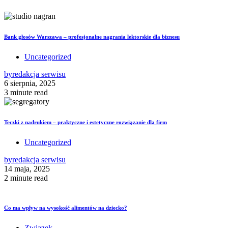
Bank głosów Warszawa – profesjonalne nagrania lektorskie dla biznesu
Uncategorized
by
redakcja serwisu
6 sierpnia, 2025
3 minute read
Teczki z nadrukiem – praktyczne i estetyczne rozwiązanie dla firm
Uncategorized
by
redakcja serwisu
14 maja, 2025
2 minute read
Co ma wpływ na wysokość alimentów na dziecko?
Związek