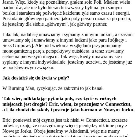
Jasne. Więc, kiedy się poznaliśmy, grałem solo Poli. Miałem wielu
partnerów, ale nie było hierarchii-wszyscy byli na tym samym
boisku i starałem się poświęcić każdemu tyle samo czasu i energii.
Posiadanie głównego partnera jako poly person oznacza po prostu,
że jesteśmy dla siebie „głównym”, jak główny partner.
Lila: tak, nadal się umawiamy i sypiamy z innymi ludźmi, a czasami
umawiamy się i umawiamy z innymi ludźmi jako para [trójkąty i
Seks Grupowy]. Ale pod wieloma względami przypominamy
monogamiczną parę z perspektywy outsidera, a teraz stawiamy
siebie na pierwszym miejscu. Tak więc, kiedy umawiamy się i
sypiamy z innymi indywidualnie, jesteśmy uczciwi, że jesteśmy już
w podstawowym związku.
Jak dostałeś się do życia w poly?
W Burning Man, ryzykując, że zabrzmi to jak banał.
Tak więc, odkładając pytania poly, czy życie w różnych
miejscach jest drogie? Eric, wiem, że pracujesz w Connecticut,
a Lila chodzi do szkoły i pracuje jako barman w Nowym Jorku.
Eric: ponieważ mój czynsz jest tak niski w Connecticut, szczerze
mówiąc, czuję, że oszczędzamy więcej pieniędzy niż inne pary z
Nowego Jorku. Oboje jesteśmy w Akademii, więc nie mamy
mnóstwo pieniędzy, ale dojazdy są łatwe, i możemy wykorzystać