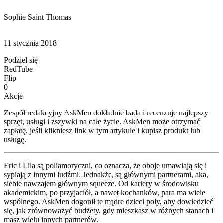
Sophie Saint Thomas
11 stycznia 2018
Podziel się
RedTube
Flip
0
Akcje
Zespół redakcyjny AskMen dokładnie bada i recenzuje najlepszy
sprzęt, usługi i zszywki na całe życie. AskMen może otrzymać
zapłatę, jeśli klikniesz link w tym artykule i kupisz produkt lub
usługę.
Eric i Lila są poliamoryczni, co oznacza, że oboje umawiają się i
sypiają z innymi ludźmi. Jednakże, są głównymi partnerami, aka,
siebie nawzajem głównym squeeze. Od kariery w środowisku
akademickim, po przyjaciół, a nawet kochanków, para ma wiele
wspólnego. AskMen dogonił te mądre dzieci poly, aby dowiedzieć
się, jak zrównoważyć budżety, gdy mieszkasz w różnych stanach i
masz wielu innych partnerów.