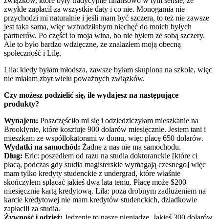
związków, które były tradycyjnie finansowo w tym sensie, że
zwykle zapłacił za wszystkie daty i co nie. Monogamia nie
przychodzi mi naturalnie i jeśli mam być szczera, to też nie zawsze
jest taka sama, więc wzbudziłabym niechęć do moich byłych
partnerów. Po części to moja wina, bo nie byłem ze sobą szczery.
Ale to było bardzo wdzięczne, że znalazłem moją obecną
społeczność i Lilę.
Lila: kiedy byłam młodsza, zawsze byłam skupiona na szkole, więc
nie miałam zbyt wielu poważnych związków.
Czy możesz podzielić się, ile wydajesz na następujące
produkty?
Wynajem:
Poszczęściło mi się i odziedziczyłam mieszkanie na
Brooklynie, które kosztuje 900 dolarów miesięcznie. Jestem tani i
mieszkam ze współlokatorami w domu, więc płacę 650 dolarów.
Wydatki na samochód:
Żadne z nas nie ma samochodu.
Dług:
Eric: poszedłem od razu na studia doktoranckie [które ci
płacą, podczas gdy studia magisterskie wymagają czesnego] więc
mam tylko kredyty studenckie z undergrad, które właśnie
skończyłem spłacać jakieś dwa lata temu. Płacę może $200
miesięcznie kartą kredytową. Lila: poza drobnym zadłużeniem na
karcie kredytowej nie mam kredytów studenckich, dziadkowie
zapłacili za studia.
Żywność i odzież:
Jedzenie to nasze pieniądze. Jakieś 300 dolarów