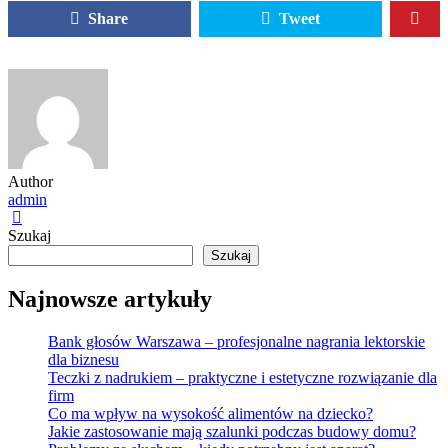
Share
Tweet
Author
admin
Szukaj
Szukaj
Najnowsze artykuły
Bank głosów Warszawa – profesjonalne nagrania lektorskie
dla biznesu
Teczki z nadrukiem – praktyczne i estetyczne rozwiązanie dla
firm
Co ma wpływ na wysokość alimentów na dziecko?
Jakie zastosowanie mają szalunki podczas budowy domu?