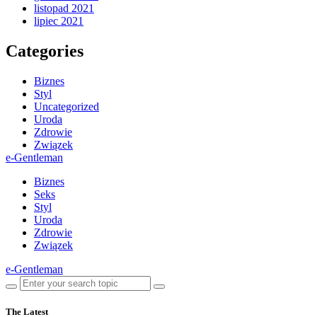
listopad 2021
lipiec 2021
Categories
Biznes
Styl
Uncategorized
Uroda
Zdrowie
Związek
e-Gentleman
Biznes
Seks
Styl
Uroda
Zdrowie
Związek
e-Gentleman
The Latest