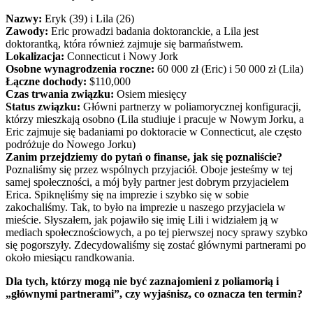
Nazwy:
Eryk (39) i Lila (26)
Zawody:
Eric prowadzi badania doktoranckie, a Lila jest
doktorantką, która również zajmuje się barmaństwem.
Lokalizacja:
Connecticut i Nowy Jork
Osobne wynagrodzenia roczne:
60 000 zł (Eric) i 50 000 zł (Lila)
Łączne dochody:
$110,000
Czas trwania związku:
Osiem miesięcy
Status związku:
Główni partnerzy w poliamorycznej konfiguracji,
którzy mieszkają osobno (Lila studiuje i pracuje w Nowym Jorku, a
Eric zajmuje się badaniami po doktoracie w Connecticut, ale często
podróżuje do Nowego Jorku)
Zanim przejdziemy do pytań o finanse, jak się poznaliście?
Poznaliśmy się przez wspólnych przyjaciół. Oboje jesteśmy w tej
samej społeczności, a mój były partner jest dobrym przyjacielem
Erica. Spiknęliśmy się na imprezie i szybko się w sobie
zakochaliśmy. Tak, to było na imprezie u naszego przyjaciela w
mieście. Słyszałem, jak pojawiło się imię Lili i widziałem ją w
mediach społecznościowych, a po tej pierwszej nocy sprawy szybko
się pogorszyły. Zdecydowaliśmy się zostać głównymi partnerami po
około miesiącu randkowania.
Dla tych, którzy mogą nie być zaznajomieni z poliamorią i
„głównymi partnerami”, czy wyjaśnisz, co oznacza ten termin?