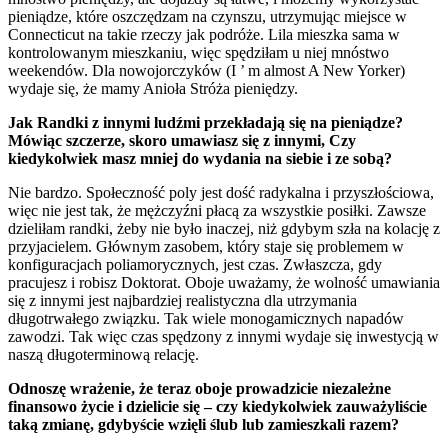
pieniądze, które oszczędzam na czynszu, utrzymując miejsce w
Connecticut na takie rzeczy jak podróże. Lila mieszka sama w
kontrolowanym mieszkaniu, więc spędziłam u niej mnóstwo
weekendów. Dla nowojorczyków (I ’ m almost A New Yorker)
wydaje się, że mamy Anioła Stróża pieniędzy.
Jak Randki z innymi ludźmi przekładają się na pieniądze?
Mówiąc szczerze, skoro umawiasz się z innymi, Czy
kiedykolwiek masz mniej do wydania na siebie i ze sobą?
Nie bardzo. Społeczność poly jest dość radykalna i przyszłościowa,
więc nie jest tak, że mężczyźni płacą za wszystkie posiłki. Zawsze
dzieliłam randki, żeby nie było inaczej, niż gdybym szła na kolację z
przyjacielem. Głównym zasobem, który staje się problemem w
konfiguracjach poliamorycznych, jest czas. Zwłaszcza, gdy
pracujesz i robisz Doktorat. Oboje uważamy, że wolność umawiania
się z innymi jest najbardziej realistyczna dla utrzymania
długotrwałego związku. Tak wiele monogamicznych napadów
zawodzi. Tak więc czas spędzony z innymi wydaje się inwestycją w
naszą długoterminową relację.
Odnoszę wrażenie, że teraz oboje prowadzicie niezależne
finansowo życie i dzielicie się – czy kiedykolwiek zauważyliście
taką zmianę, gdybyście wzięli ślub lub zamieszkali razem?