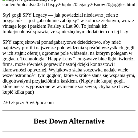
Styl gogli SPY Legacy — jak powiedział niedawno jeden z
przyjaciół — jest „absolutnie zabójczy” w kolorze zielonym, wraz z
vintage logo i paskiem Paisley z Lat 90. To jednak ich
funkcjonalność sprawia, że są niezbędnym dodatkiem do tej listy.
SPY zaprojektował ponadgabarytowe dziedzictwo, aby mieć
najniższy profil i najszersze pole widzenia spośród wszystkich gogli
w ich stajni; oferują ogromne pole widzenia, na którym polegam w
goglach. Technologia” Happy Lens ” long-wave blue light, twierdzi
firma, może również poprawić nastrój dzięki kontrastowi i
klarowności optycznej. Wyjątkowo słaba soczewka nadaje wiele
wszechstronności tym goglom, które wkrótce staną się wspaniałymi,
długotrwałymi przyjaciółmi z kaskiem. (Nigdy nie kupuj gogli,
które nie są wyposażone w wymienne soczewki, chyba że chcesz
kupić kilka par.)
230 zł przy SpyOptic.com
Best Down Alternative