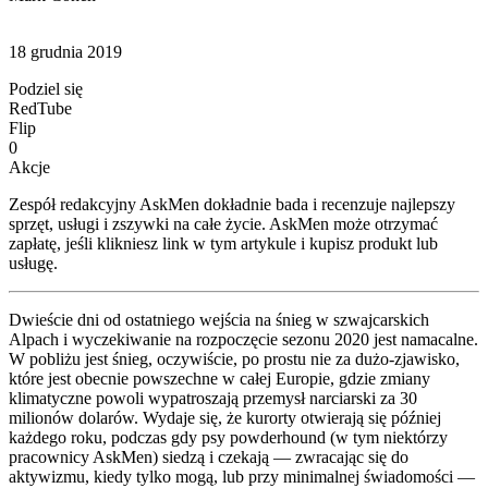
18 grudnia 2019
Podziel się
RedTube
Flip
0
Akcje
Zespół redakcyjny AskMen dokładnie bada i recenzuje najlepszy
sprzęt, usługi i zszywki na całe życie. AskMen może otrzymać
zapłatę, jeśli klikniesz link w tym artykule i kupisz produkt lub
usługę.
Dwieście dni od ostatniego wejścia na śnieg w szwajcarskich
Alpach i wyczekiwanie na rozpoczęcie sezonu 2020 jest namacalne.
W pobliżu jest śnieg, oczywiście, po prostu nie za dużo-zjawisko,
które jest obecnie powszechne w całej Europie, gdzie zmiany
klimatyczne powoli wypatroszają przemysł narciarski za 30
milionów dolarów. Wydaje się, że kurorty otwierają się później
każdego roku, podczas gdy psy powderhound (w tym niektórzy
pracownicy AskMen) siedzą i czekają — zwracając się do
aktywizmu, kiedy tylko mogą, lub przy minimalnej świadomości —