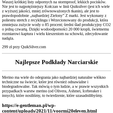
Waszej krótkiej listy odpornych na stormproof, lekkich pocisków.
Nie jest to najpotężniejszy Kołczan w linii Quiksilver (jest ich wiele
z wyższej jakości, mniej zrównoważonych tkanin), ale jest to
prawdopodobnie „najbardziej Zielony” Z marki. Jest wykonany z
poliestru stretch z recyklingu i Wrzecionowany do produkcji, która
zmniejsza zużycie wody o 85 procent; średni ślad produkcyjny CO2
o jedną czwartą. Dzięki wodoodporności 20 000 kropli, świetnemu
rozmiarowi kaptura i wielu kieszeniom na schowki, zdecydowanie
nadąża.
299 zł przy QuikSilver.com
Najlepsze Podkłady Narciarskie
Merino ma wiele do odegrania jako najbardziej naturalne włókno
techniczne na świecie, które jest również odnawialne i
biodegradowalne. Tak mówią o tym ludzie, a w prawie wszystkich
przypadkach warstw merino (od Olivera, Ashmei, Icebreaker i
innych), które nosiliśmy, to twierdzenie, które uzasadnilibyśmy.
https://e-gentleman.pl/wp-
content/uploads/2021/11/voormi20eleven.html