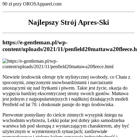
90 zł przy OROSApparel.com
Najlepszy Strój Apres-Ski
https://e-gentleman.pl/wp-
content/uploads/2021/11/penfield20mattawa20fleece.
Niewiele środowisk oferuje tyle stylistycznej swobody, co Chata z
spoconymi, zmęczonymi snowboardzistami i narciarzami
unoszącymi się nad frytkami i piwem. Takie jest życie, okazja do
wygięcia bardziej ekscentrycznej strony swoich gustów. Mattawa
jest jednym z najpopularniejszych i najdłużej działających modeli
Penfield od lat 70. i doskonale pasuje do tego środowiska.
Pierwotnie pomyślany do cieście zimnych wysypisk śniegu na
wschodnim wybrzeżu, Lekki polar jest dobry jako samodzielna
warstwa lub pod skorupą z wystarczającym charakterem, aby być
użytecznym w wymienionych sytuacjach; zardzewiałe
pomarańczowe i zielone kolory oznaczają indywidualność i