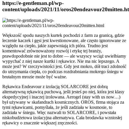
https://e-gentleman.pl/wp-
content/uploads/2021/11/oros20endeavour20mitten.h
Większość spodu naszych kurtek pochodzi z farm za granicą, gdzie
leczenie kaczek i gęsi jest kwestionowane, ale często ignorowane ze
względu na ciepło, jakie zapewniają ich pióra. Trudno jest
komentować zrównoważony rozwój i etykę tej branży,
prawdopodobnie nie jest to dobre — ale wszyscy wciąż uwielbiamy
wypychać z niej nasze kurtki i rękawice. Nie ma nic lepszego. A
może jest? W rzeczywistości jest. Gdy jest mokro, dół traci zdolność
do utrzymania ciepła, co podczas rozdrabniania mokrego śniegu w
brutalnym mrozie może być ważne.
Rękawica Endeavour z izolacją SOLARCORE jest dobrą
alternatywną rękawicą puchową, jeśli jesteś po niej, która jest klasy
ekspedycyjnej i inaczej izolowana. Aerogel (stay with us now…)
był używany w skafandrach kosmicznych. OROS, firma stojąca za
tymi rękawicami, pomyślała, że jeśli zadziała w kosmosie, to
zadziała w śniegu. Więc nazwali to SOLARCORE, i powstała
niskobudżetowa izolacyjna alternatywa. Cała brodawka wzniosłej
rękawicy o znacznie większej zręczności.