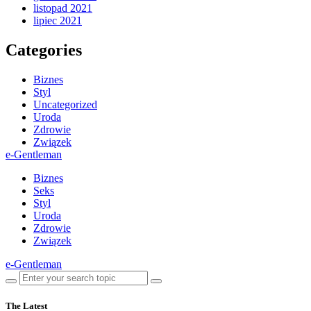
listopad 2021
lipiec 2021
Categories
Biznes
Styl
Uncategorized
Uroda
Zdrowie
Związek
e-Gentleman
Biznes
Seks
Styl
Uroda
Zdrowie
Związek
e-Gentleman
The Latest