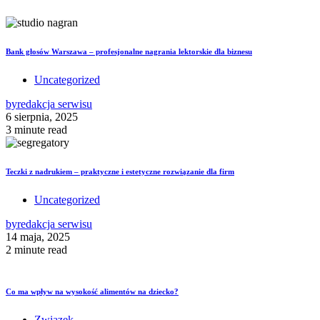
Bank głosów Warszawa – profesjonalne nagrania lektorskie dla biznesu
Uncategorized
by
redakcja serwisu
6 sierpnia, 2025
3 minute read
Teczki z nadrukiem – praktyczne i estetyczne rozwiązanie dla firm
Uncategorized
by
redakcja serwisu
14 maja, 2025
2 minute read
Co ma wpływ na wysokość alimentów na dziecko?
Związek