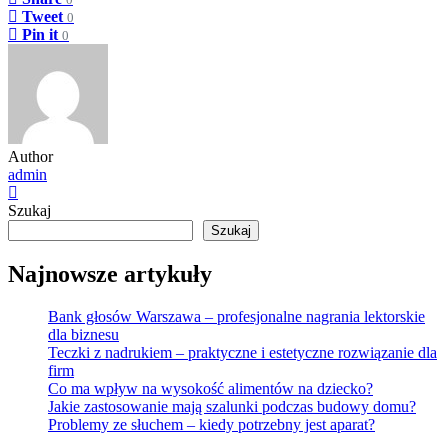
0
Tweet
0
Pin it
0
Author
admin
Szukaj
Szukaj
Najnowsze artykuły
Bank głosów Warszawa – profesjonalne nagrania lektorskie
dla biznesu
Teczki z nadrukiem – praktyczne i estetyczne rozwiązanie dla
firm
Co ma wpływ na wysokość alimentów na dziecko?
Jakie zastosowanie mają szalunki podczas budowy domu?
Problemy ze słuchem – kiedy potrzebny jest aparat?