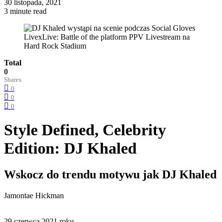
30 listopada, 2021
3 minute read
Total
0
Shares
0
0
0
Style Defined, Celebrity
Edition: DJ Khaled
Wskocz do trendu motywu jak DJ Khaled
Jamontae Hickman
29 czerwca 2021 roku