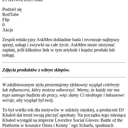
Podziel się
RedTube
Flip
0
Akcje
Zespół redakcyjny AskMen dokładnie bada i recenzuje najlepszy
sprzęt, usługi i zszywki na całe życie. AskMen może otrzymać
zapłatę, jeśli klikniesz link w tym artykule i kupisz produkt lub
usługę.
Zdjęcia produktów z witryn sklepów.
W zdefiniowanym stylu prezentujemy efektowny wygląd celebryty
lub influencera, który możesz odtworzyć. Wiemy, że każdy nie ma
tego samego budżetu do pracy, więc damy Ci niedrogie i luksusowe
wersje, aby wygląd był twój.
To był wielki rok dla motywów w odzieży męskiej, a producent DJ
Khaled dał trend swoją pieczęć aprobaty. Na początku tego miesiąca
Khaled wystąpił na imprezie Livexlive Social Gloves: Battle of the
Platforms w koszulce Diora i Kenny ’ ego Scharfa, spodniach