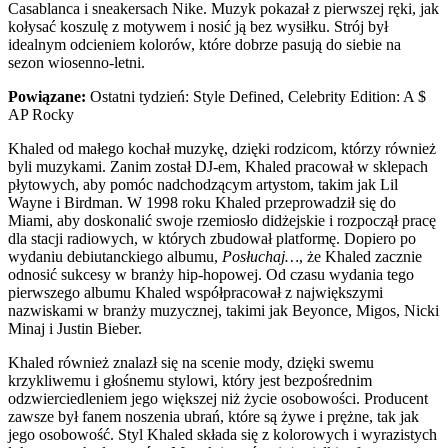
Casablanca i sneakersach Nike. Muzyk pokazał z pierwszej ręki, jak
kołysać koszulę z motywem i nosić ją bez wysiłku. Strój był
idealnym odcieniem kolorów, które dobrze pasują do siebie na
sezon wiosenno-letni.
Powiązane:
Ostatni tydzień: Style Defined, Celebrity Edition: A $
AP Rocky
Khaled od małego kochał muzykę, dzięki rodzicom, którzy również
byli muzykami. Zanim został DJ-em, Khaled pracował w sklepach
płytowych, aby pomóc nadchodzącym artystom, takim jak Lil
Wayne i Birdman. W 1998 roku Khaled przeprowadził się do
Miami, aby doskonalić swoje rzemiosło didżejskie i rozpoczął pracę
dla stacji radiowych, w których zbudował platformę. Dopiero po
wydaniu debiutanckiego albumu,
Posłuchaj…
, że Khaled zacznie
odnosić sukcesy w branży hip-hopowej. Od czasu wydania tego
pierwszego albumu Khaled współpracował z największymi
nazwiskami w branży muzycznej, takimi jak Beyonce, Migos, Nicki
Minaj i Justin Bieber.
Khaled również znalazł się na scenie mody, dzięki swemu
krzykliwemu i głośnemu stylowi, który jest bezpośrednim
odzwierciedleniem jego większej niż życie osobowości. Producent
zawsze był fanem noszenia ubrań, które są żywe i prężne, tak jak
jego osobowość. Styl Khaled składa się z kolorowych i wyrazistych