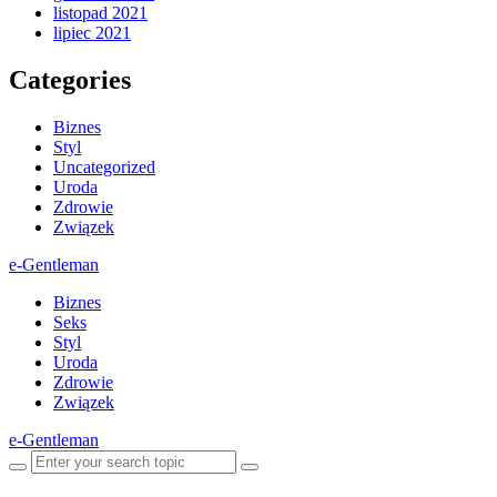
listopad 2021
lipiec 2021
Categories
Biznes
Styl
Uncategorized
Uroda
Zdrowie
Związek
e-Gentleman
Biznes
Seks
Styl
Uroda
Zdrowie
Związek
e-Gentleman