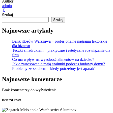
Author
admin
Szukaj
Szukaj
Najnowsze artykuły
Bank głosów Warszawa – profesjonalne nagrania lektorskie
dla biznesu
Teczki z nadrukiem – praktyczne i estetyczne rozwiązanie dla
firm
Co ma wpływ na wysokość alimentów na dziecko?
Jakie zastosowanie mają szalunki podczas budowy domu?
Problemy ze słuchem – kiedy potrzebny jest aparat?
Najnowsze komentarze
Brak komentarzy do wyświetlenia.
Related Posts