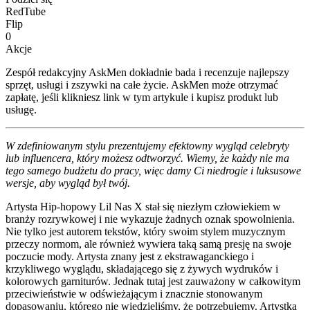
RedTube
Flip
0
Akcje
Zespół redakcyjny AskMen dokładnie bada i recenzuje najlepszy
sprzęt, usługi i zszywki na całe życie. AskMen może otrzymać
zapłatę, jeśli klikniesz link w tym artykule i kupisz produkt lub
usługę.
W zdefiniowanym stylu prezentujemy efektowny wygląd celebryty
lub influencera, który możesz odtworzyć. Wiemy, że każdy nie ma
tego samego budżetu do pracy, więc damy Ci niedrogie i luksusowe
wersje, aby wygląd był twój.
Artysta Hip-hopowy Lil Nas X stał się niezłym człowiekiem w
branży rozrywkowej i nie wykazuje żadnych oznak spowolnienia.
Nie tylko jest autorem tekstów, który swoim stylem muzycznym
przeczy normom, ale również wywiera taką samą presję na swoje
poczucie mody. Artysta znany jest z ekstrawaganckiego i
krzykliwego wyglądu, składającego się z żywych wydruków i
kolorowych garniturów. Jednak tutaj jest zauważony w całkowitym
przeciwieństwie w odświeżającym i znacznie stonowanym
dopasowaniu, którego nie wiedzieliśmy, że potrzebujemy. Artystka