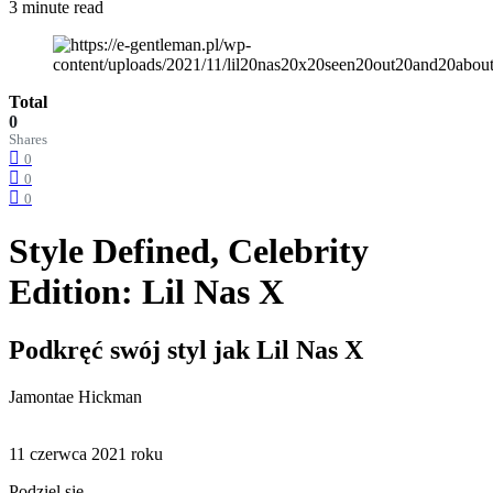
3 minute read
Total
0
Shares
0
0
0
Style Defined, Celebrity
Edition: Lil Nas X
Podkręć swój styl jak Lil Nas X
Jamontae Hickman
11 czerwca 2021 roku
Podziel się