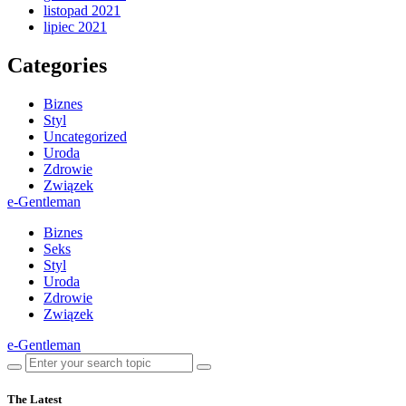
listopad 2021
lipiec 2021
Categories
Biznes
Styl
Uncategorized
Uroda
Zdrowie
Związek
e-Gentleman
Biznes
Seks
Styl
Uroda
Zdrowie
Związek
e-Gentleman
The Latest