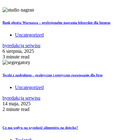
Bank głosów Warszawa – profesjonalne nagrania lektorskie dla biznesu
Uncategorized
by
redakcja serwisu
6 sierpnia, 2025
3 minute read
Teczki z nadrukiem – praktyczne i estetyczne rozwiązanie dla firm
Uncategorized
by
redakcja serwisu
14 maja, 2025
2 minute read
Co ma wpływ na wysokość alimentów na dziecko?
Związek