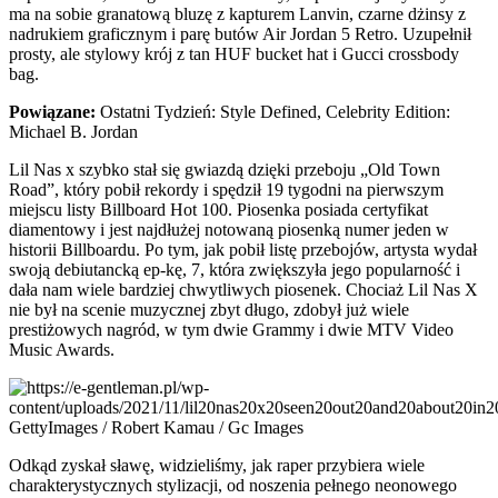
ma na sobie granatową bluzę z kapturem Lanvin, czarne dżinsy z
nadrukiem graficznym i parę butów Air Jordan 5 Retro. Uzupełnił
prosty, ale stylowy krój z tan HUF bucket hat i Gucci crossbody
bag.
Powiązane:
Ostatni Tydzień: Style Defined, Celebrity Edition:
Michael B. Jordan
Lil Nas x szybko stał się gwiazdą dzięki przeboju „Old Town
Road”, który pobił rekordy i spędził 19 tygodni na pierwszym
miejscu listy Billboard Hot 100. Piosenka posiada certyfikat
diamentowy i jest najdłużej notowaną piosenką numer jeden w
historii Billboardu. Po tym, jak pobił listę przebojów, artysta wydał
swoją debiutancką ep-kę, 7, która zwiększyła jego popularność i
dała nam wiele bardziej chwytliwych piosenek. Chociaż Lil Nas X
nie był na scenie muzycznej zbyt długo, zdobył już wiele
prestiżowych nagród, w tym dwie Grammy i dwie MTV Video
Music Awards.
GettyImages / Robert Kamau / Gc Images
Odkąd zyskał sławę, widzieliśmy, jak raper przybiera wiele
charakterystycznych stylizacji, od noszenia pełnego neonowego