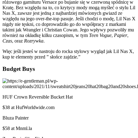
różowego garnituru Versace po bujanie się w czerwoną spódnicę w
Kratę. Bez względu na to, co krytycy mody mogą myśleć o stylu Lil
Nas X, zawsze jest jedną z najbardziej mówionych gwiazd ze
względu na jego over-the-top pasuje. Jeśli chodzi o modę, Lil Nas X
nigdy nie tęskni, co doprowadziło go do współpracy z markami
takimi jak Wrangler i Christian Cowan. Jego wpływy pozwoliły mu
również na okładkę kilku czasopism, w tym
Teen Vogue
,
Papier
,
Czas
, oraz
Rozrywka
.
Więc jeśli jesteś w nastroju do rocka stylowy wygląd jak Lil Nas X,
kup te elementy przed ” słońce zajdzie.”
Budget Buys
HUF Crown Reversible Bucket Hat
$38 at HufWorldwide.com
Bluza Painter
$58 at Mnml.la