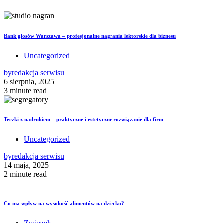
Bank głosów Warszawa – profesjonalne nagrania lektorskie dla biznesu
Uncategorized
by
redakcja serwisu
6 sierpnia, 2025
3 minute read
Teczki z nadrukiem – praktyczne i estetyczne rozwiązanie dla firm
Uncategorized
by
redakcja serwisu
14 maja, 2025
2 minute read
Co ma wpływ na wysokość alimentów na dziecko?
Związek