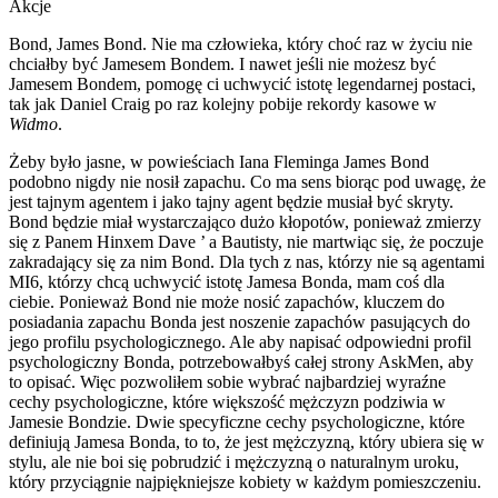
Akcje
Bond, James Bond. Nie ma człowieka, który choć raz w życiu nie
chciałby być Jamesem Bondem. I nawet jeśli nie możesz być
Jamesem Bondem, pomogę ci uchwycić istotę legendarnej postaci,
tak jak Daniel Craig po raz kolejny pobije rekordy kasowe w
Widmo
.
Żeby było jasne, w powieściach Iana Fleminga James Bond
podobno nigdy nie nosił zapachu. Co ma sens biorąc pod uwagę, że
jest tajnym agentem i jako tajny agent będzie musiał być skryty.
Bond będzie miał wystarczająco dużo kłopotów, ponieważ zmierzy
się z Panem Hinxem Dave ’ a Bautisty, nie martwiąc się, że poczuje
zakradający się za nim Bond. Dla tych z nas, którzy nie są agentami
MI6, którzy chcą uchwycić istotę Jamesa Bonda, mam coś dla
ciebie. Ponieważ Bond nie może nosić zapachów, kluczem do
posiadania zapachu Bonda jest noszenie zapachów pasujących do
jego profilu psychologicznego. Ale aby napisać odpowiedni profil
psychologiczny Bonda, potrzebowałbyś całej strony AskMen, aby
to opisać. Więc pozwoliłem sobie wybrać najbardziej wyraźne
cechy psychologiczne, które większość mężczyzn podziwia w
Jamesie Bondzie. Dwie specyficzne cechy psychologiczne, które
definiują Jamesa Bonda, to to, że jest mężczyzną, który ubiera się w
stylu, ale nie boi się pobrudzić i mężczyzną o naturalnym uroku,
który przyciągnie najpiękniejsze kobiety w każdym pomieszczeniu.