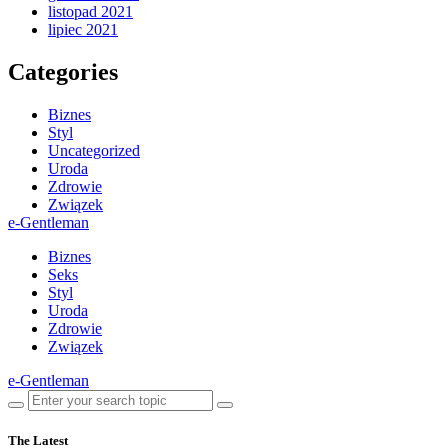
listopad 2021
lipiec 2021
Categories
Biznes
Styl
Uncategorized
Uroda
Zdrowie
Związek
e-Gentleman
Biznes
Seks
Styl
Uroda
Zdrowie
Związek
e-Gentleman
The Latest