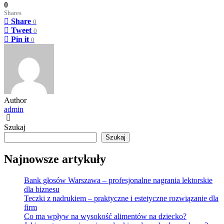
0
Shares
Share
0
Tweet
0
Pin it
0
Author
admin
Szukaj
Szukaj
Najnowsze artykuły
Bank głosów Warszawa – profesjonalne nagrania lektorskie
dla biznesu
Teczki z nadrukiem – praktyczne i estetyczne rozwiązanie dla
firm
Co ma wpływ na wysokość alimentów na dziecko?