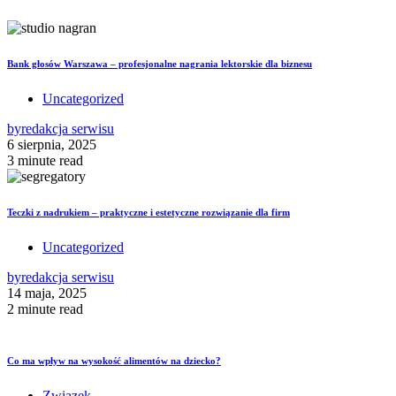
Bank głosów Warszawa – profesjonalne nagrania lektorskie dla biznesu
Uncategorized
by
redakcja serwisu
6 sierpnia, 2025
3 minute read
Teczki z nadrukiem – praktyczne i estetyczne rozwiązanie dla firm
Uncategorized
by
redakcja serwisu
14 maja, 2025
2 minute read
Co ma wpływ na wysokość alimentów na dziecko?
Związek