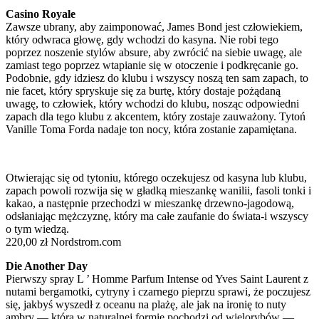
Casino Royale
Zawsze ubrany, aby zaimponować, James Bond jest człowiekiem,
który odwraca głowę, gdy wchodzi do kasyna. Nie robi tego
poprzez noszenie stylów absure, aby zwrócić na siebie uwagę, ale
zamiast tego poprzez wtapianie się w otoczenie i podkręcanie go.
Podobnie, gdy idziesz do klubu i wszyscy noszą ten sam zapach, to
nie facet, który spryskuje się za burtę, który dostaje pożądaną
uwagę, to człowiek, który wchodzi do klubu, nosząc odpowiedni
zapach dla tego klubu z akcentem, który zostaje zauważony. Tytoń
Vanille Toma Forda nadaje ton nocy, która zostanie zapamiętana.
Otwierając się od tytoniu, którego oczekujesz od kasyna lub klubu,
zapach powoli rozwija się w gładką mieszankę wanilii, fasoli tonki i
kakao, a następnie przechodzi w mieszankę drzewno-jagodową,
odsłaniając mężczyznę, który ma całe zaufanie do świata-i wszyscy
o tym wiedzą.
220,00 zł Nordstrom.com
Die Another Day
Pierwszy spray L ’ Homme Parfum Intense od Yves Saint Laurent z
nutami bergamotki, cytryny i czarnego pieprzu sprawi, że poczujesz
się, jakbyś wyszedł z oceanu na plażę, ale jak na ironię to nuty
ambry — która w naturalnej formie pochodzi od wielorybów —