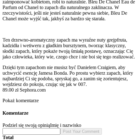
zaimponować kobietom, robi to naturalnie. Bleu De Chanel Eau de
Parfum od Chanel to zapach dla naturalnego zaklinacza. W
rzeczywistości, jeśli nie jesteś naturalnie pewna siebie, Bleu De
Chanel może wyjść tak, jakbyś za bardzo się starała.
Ten drzewno-aromatyczny zapach ma wyraźne nuty grejpfruta,
kadzidła i wetiweru z gładkim bursztynem, tworząc klasyczny,
słodki zapach, który pokaże twoją śmiałą postawę, oznaczając Cię
jako człowieka, który wie, czego chce i nie boi się tego realizować.
Dzięki tym zapachom nie musisz być Danielem Craigiem, aby
uchwycić esencję Jamesa Bonda. Po prostu wybierz zapach, który
najbardziej Ci się podoba, spryskaj go, a zanim się zorientujesz,
wejdziesz do pokoju, czując się jak w 007.
89.00 zł Sephora.com
Pokaż komentarze
Komentarze
Podziel się swoją opinią
Imię i nazwisko
Total