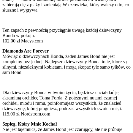
zabierają cię z plaży i zmieniają W człowieka, który walczy o to, co
słuszne i wygrywa.
Ten zapach z pewnością przyciągnie uwagę każdej dziewczyny
Bonda w pokoju.
102.00 zł Macys.com
Diamonds Are Forever
Mówiąc o dziewczynach Bonda, żaden James Bond nie jest
kompletny bez jednej. Najlepsze dziewczyny Bonda to te, które są
silnymi, niezależnymi kobietami i mogą skopać tyle samo tyłków, co
sam Bond.
Dla dziewczyny Bonda w twoim życiu, będziesz chciał dać jej
aksamitną orchideę Toma Forda. Z potężnymi nutami czarnej
orchidei, miodu i rumu, poinformujesz wszystkich, że znalazłeś
dziewczynę, której pragniesz, podczas wszystkich swoich misji.
115,00 zł Nordstrom.com
Szpieg, Który Mnie Kochał
Nie jest tajemnicą, że James Bond jest czarujący, ale nie próbuje