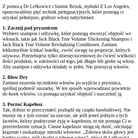
Z pomocą Dr Lefkowicz i Sunnie Brook, stylistki Z Los Angeles,
opracowaliśmy pięć technik pielęgnacyjnych, które pomogą ci
uzyskać pełniejsze, grubsze włosy natychmiast.
1. Zacznij pod prysznicem
Wybierz szampon i odżywkę, które pomogą stworzyć objętość we
włosach, takie jak Jack Black True Volume Thickening Shampoo i
Jack Black True Volume Revitalizing Conditioner. Zamiast
lekkomyślnie ściskać butelkę, zwróć uwagę na proporcje, których
używasz. Potrzebujesz tylko dziesięciocentowej do ćwierć wielkości
ilości produktu, w zależności od tego, jak długie lub grube są włosy.
Aby szampon i odżywka działały w pełni, Nie przesycaj włosów.
2. Blow Dry
Zamiast suszenia ręcznikiem włosów po wyjściu z prysznica,
spróbuj podnieść suszarkę. W ten sposób wprowadzasz powietrze
do łusek włosów, co pomaga uzyskać objętość i uszczelnić ją.
3. Porzuć Kapelusz
Tak, dobrze to przeczytałeś: pozbądź się czapki baseballowej. Nie
musisz się z tym rozstać na zawsze, ale jeśli jesteś jednym z tych
facetów, którzy praktycznie żyją w kapeluszu, to nie pomaga Ci w
przerzedzeniu sytuacji. Ciasne kapelusze mogą się dusić, odcinając
krążenie i uszkadzając mieszki włosowe. „Zdrowa skóra głowy jest
bardzo ważna, jeśli chodzi o zdrowe włosy”, mówi dr Lefkowicz.