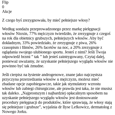
Flip
0
Akcje
Z czego byś zrezygnowała, by mieć pełniejsze włosy?
Według sondażu przeprowadzonego przez markę pielęgnacji
włosów Nioxin, 77% mężczyzn twierdziło, że zrezygnuje z czegoś
na rok dla obietnicy grubszych, pełniejszych włosów. Aby być
dokładnym, 33% powiedziało, że zrezygnuje z piwa, 26%
czasopism i filmów, 26% facetów na noc, a 20% zrezygnuje z
oglądania swojego ulubionego sportu. Jesteś z nimi? Jeśli Twoja
odpowiedź brzmi ” tak ” lub jesteś zaintrygowany, Czytaj dalej,
ponieważ uważamy, że uzyskanie pełniejszego wyglądu włosów nie
powinno być tak żmudne.
Jeśli cierpisz na łysienie androgenowe, znane jako najczęstsza
przyczyna przerzedzania włosów u mężczyzn, możesz mieć
zbadane opcje zapobiegawcze, takie jak stymulatory wzrostu
włosów lub zabiegi chirurgiczne, ale prawda jest taka, że nie musisz
tak daleko. „Najprostszym i najbardziej opłacalnym sposobem na
uzyskanie pełniejszego wyglądu włosów jest dostosowanie
procedury pielęgnacji do produktów, które sprawiają, że włosy stają
się pełniejsze i grubsze”, wyjaśnia dr Ilyse Lefkowicz, dermatolog z
Nowego Jorku.