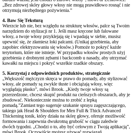
„Bez zdrowej skóry głowy włosy nie mogą prawidłowo rosnąć i nie
otrzymują niezbędnego pożywienia.”
4. Baw Się Teksturą
Wierzcie lub nie, bez względu na strukturę włosów, palce są Twoim
narzędziem do stylizacji nr 1. Jeśli masz kręcone lub falowane
włosy, a twoje włosy przyklejają się i wpadają w siebie, musisz
upewnić się, że złamiesz loki palcami. (Unikaj grzebienia, aby
zapobiec elektryzowaniu się włosów.) Pomoże to pokryć każde
terytorium, które nie istnieje. W przypadku włosów prostych użyj
grzebienia z drobnymi zębami i backcomb u nasady, aby utrzymać
kawałki na miejscu i pokryć wszelkie rzadkie obszary.
5. Korzystaj z odpowiednich produktów, strategicznie
„Większość mężczyzn skręca w prawo do pomady, aby stylizować
włosy, ale pomady są zwykle tłuste i obciążają włosy, więc
wyglądają płasko”, mówi Brook. „Kiedy twoje włosy są
przerzedzone, chcesz skupić produkt na cieńszych obszarach, aby je
zbudować. Niekoniecznie można to zrobić z lepką
pomadą.”Zamiast tego sugeruje szukanie sprayu zagęszczającego,
takiego jak Head & Shoulders for Men Full & Thick Advanced
Thickening tonik, który działa na skórę głowy, oferuje możliwość
formowania i zapewnia dwukrotną grubość w ciągu zaledwie
dwóch tygodni. „Chodzi o to, aby być celowym z Twoją aplikacją”,
mówi Brook. Oczywiście możesz używać rozwiązań