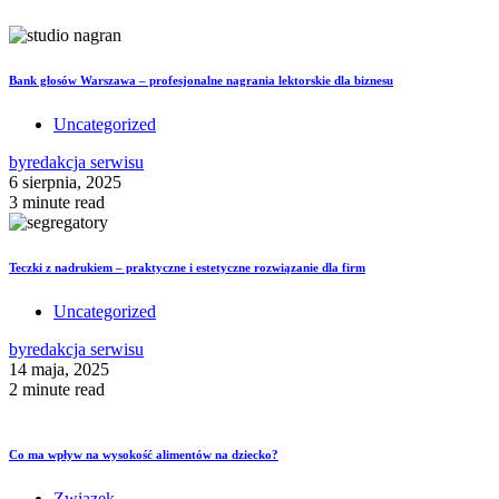
Bank głosów Warszawa – profesjonalne nagrania lektorskie dla biznesu
Uncategorized
by
redakcja serwisu
6 sierpnia, 2025
3 minute read
Teczki z nadrukiem – praktyczne i estetyczne rozwiązanie dla firm
Uncategorized
by
redakcja serwisu
14 maja, 2025
2 minute read
Co ma wpływ na wysokość alimentów na dziecko?
Związek