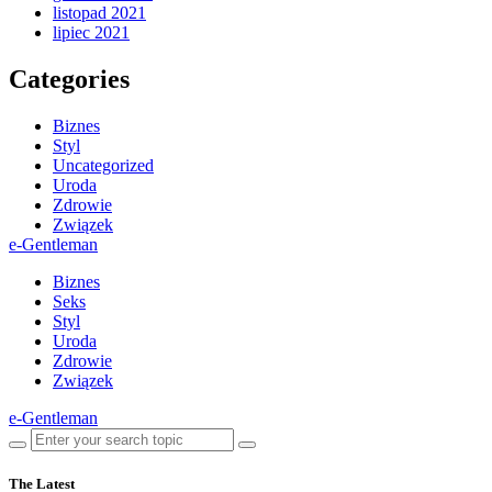
listopad 2021
lipiec 2021
Categories
Biznes
Styl
Uncategorized
Uroda
Zdrowie
Związek
e-Gentleman
Biznes
Seks
Styl
Uroda
Zdrowie
Związek
e-Gentleman
The Latest