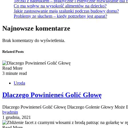
Teczki z nadrukiem – praktyczne i estetyczne rozwiązanie dla f
Co ma wpływ na wysokość alimentów na dziecko?
Jakie zastosowanie mają szalunki podczas budowy domu?
Problemy ze słuchem – kiedy potrzebny jest aparat?
Najnowsze komentarze
Brak komentarzy do wyświetlenia.
Related Posts
Read More
3 minute read
Uroda
Dlaczego Powinieneś Golić Głowę
Dlaczego Powinieneś Golić Głowę Dlaczego Golenie Głowy Może By
by
admin
1 grudnia, 2021
Read More