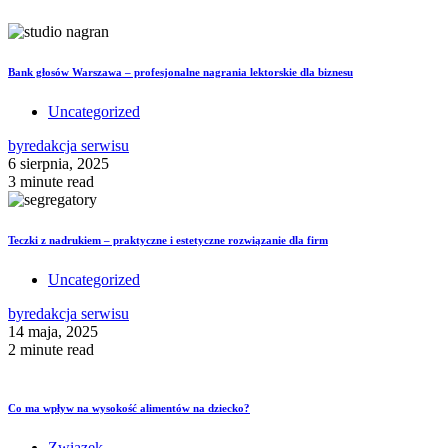
Bank głosów Warszawa – profesjonalne nagrania lektorskie dla biznesu
Uncategorized
by
redakcja serwisu
6 sierpnia, 2025
3 minute read
Teczki z nadrukiem – praktyczne i estetyczne rozwiązanie dla firm
Uncategorized
by
redakcja serwisu
14 maja, 2025
2 minute read
Co ma wpływ na wysokość alimentów na dziecko?
Związek