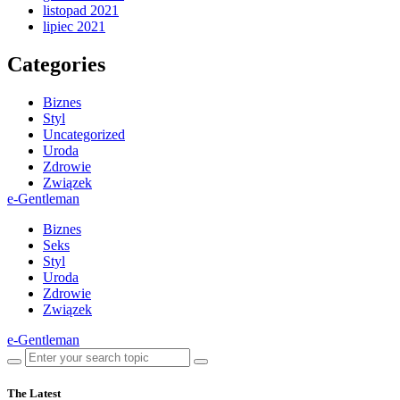
listopad 2021
lipiec 2021
Categories
Biznes
Styl
Uncategorized
Uroda
Zdrowie
Związek
e-Gentleman
Biznes
Seks
Styl
Uroda
Zdrowie
Związek
e-Gentleman
The Latest