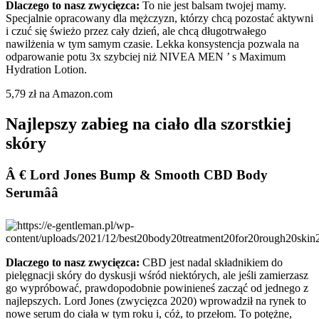
Dlaczego to nasz zwycięzca:
To nie jest balsam twojej mamy.
Specjalnie opracowany dla mężczyzn, którzy chcą pozostać aktywni
i czuć się świeżo przez cały dzień, ale chcą długotrwałego
nawilżenia w tym samym czasie. Lekka konsystencja pozwala na
odparowanie potu 3x szybciej niż NIVEA MEN ’ s Maximum
Hydration Lotion.
5,79 zł na Amazon.com
Najlepszy zabieg na ciało dla szorstkiej
skóry
Â € Lord Jones Bump & Smooth CBD Body
Serumââ
Dlaczego to nasz zwycięzca:
CBD jest nadal składnikiem do
pielęgnacji skóry do dyskusji wśród niektórych, ale jeśli zamierzasz
go wypróbować, prawdopodobnie powinieneś zacząć od jednego z
najlepszych. Lord Jones (zwycięzca 2020) wprowadził na rynek to
nowe serum do ciała w tym roku i, cóż, to przełom. To potężne,