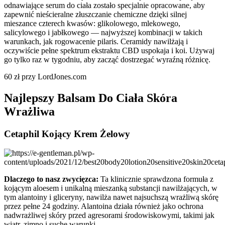
odnawiające serum do ciała zostało specjalnie opracowane, aby
zapewnić nieścieralne złuszczanie chemiczne dzięki silnej
mieszance czterech kwasów: glikolowego, mlekowego,
salicylowego i jabłkowego — najwyższej kombinacji w takich
warunkach, jak rogowacenie pilaris. Ceramidy nawilżają i
oczywiście pełne spektrum ekstraktu CBD uspokaja i koi. Używaj
go tylko raz w tygodniu, aby zacząć dostrzegać wyraźną różnicę.
60 zł przy LordJones.com
Najlepszy Balsam Do Ciała Skóra
Wrażliwa
Cetaphil Kojący Krem Żelowy
Dlaczego to nasz zwycięzca:
Ta klinicznie sprawdzona formuła z
kojącym aloesem i unikalną mieszanką substancji nawilżających, w
tym alantoiny i gliceryny, nawilża nawet najsuchszą wrażliwą skórę
przez pełne 24 godziny. Alantoina działa również jako ochrona
nadwrażliwej skóry przed agresorami środowiskowymi, takimi jak
wiatr, zimno i suche warunki.