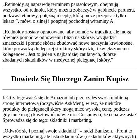
„Retinoidy są naprawdę terminem parasolowym, obejmują
wszystko, od retinolu, który można zobaczyć w gabinecie partnera,
po kwas retinowy, potężną receptę, którą może przepisać tylko
lekarz.”, mówi o silnej i potężnej pochodnej witaminy A.
„Retinoidy zostały opracowane, aby pomóc w trądziku, ale mogą
również pomóc w odnowieniu blizn na skórze, wygładzić
zmarszczki i pomóc skórze zbudować nowe naczynia krwionośne,
które prowadzą do lepszej struktury skóry dzięki zwiększonemu
kolagenowi. Jest to jeden z najbardziej zaufanych, dobrze
zbadanych składników w medycznej pielęgnacji skóry.”
Dowiedz Się Dlaczego Zanim Kupisz
Jeśli zalogowałeś się do Amazon lub przejrzałeś swoją ulubioną
stronę internetową (oczywiście AskMen), wiesz, że niektóre
produkty do pielęgnacji skóry mogą mieć wysoką cenę, podczas
gdy inne mogą kosztować prawie nic. Co sprawia, że cena wzrasta?
Sprowadza się do tego: składniki i marketing.
„Odwróć się i poznaj swoje składniki” – radzi Bankson. „Front to
wszystko marketing, ale lista składników (i składników aktywnych)