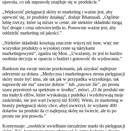
ujawnia, co tak naprawdę znajduje się w produkcie.”
„Większość pielęgnacji skóry to marketing i ważne jest, aby
upewnić się, że produkty działają”, dodaje Bhanusali. „Ogólnie
lubię rzeczy, które są niższe w cenie, ale niektóre składniki mogą
być drogie i cena odzwierciedla to. Ponownie ważne jest, aby
oddzielić marketing od jakości.”
„Niektóre składniki kosztują znacznie więcej niż inne, więc nie
wszystkie produkty o wysokiej cenie są taktykami
marketingowymi”, zgadza się Mou. „Uważamy, że jest to bardzo
osobista decyzja w oparciu o budżet i gotowość do wydawania.”
Bankson ma swoje mocne przekonania, jak uzyskać najlepsze
uderzenie za dolara. „Medyczna i marketingowa strona pielęgnacji
skóry może być inna, ale tak jak w przypadku wszystkiego, tak
naprawdę nie ma” zawsze dobrze ” lub „zawsze źle”, po prostu
szara przestrzeń na spektrum w środku”, mówi. „O ile produkt nie
ma małych elfów, które wyskakują z pudełka i wydobywają moje
zaskórniki, nie jest wart [więcej niż $100]. Wiem, że marketing w
branży pielęgnacji skóry chce, abyś uwierzył, że wydanie 400
dolarów na produkt da ci najlepszą skórę na świecie, ale to po
prostu nie jest prawda.”
Kontynuuje: „osobiście uwielbiam niezależne marki do pielęgnacji