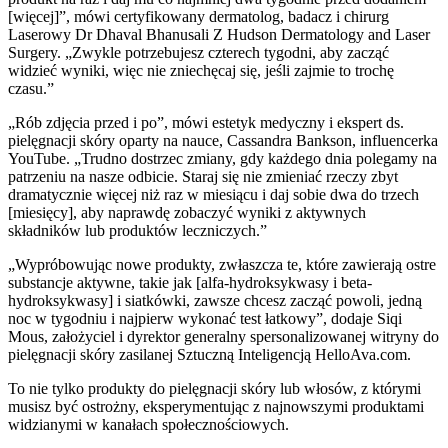
[więcej]”, mówi certyfikowany dermatolog, badacz i chirurg
Laserowy Dr Dhaval Bhanusali Z Hudson Dermatology and Laser
Surgery. „Zwykle potrzebujesz czterech tygodni, aby zacząć
widzieć wyniki, więc nie zniechęcaj się, jeśli zajmie to trochę
czasu.”
„Rób zdjęcia przed i po”, mówi estetyk medyczny i ekspert ds.
pielęgnacji skóry oparty na nauce, Cassandra Bankson, influencerka
YouTube. „Trudno dostrzec zmiany, gdy każdego dnia polegamy na
patrzeniu na nasze odbicie. Staraj się nie zmieniać rzeczy zbyt
dramatycznie więcej niż raz w miesiącu i daj sobie dwa do trzech
[miesięcy], aby naprawdę zobaczyć wyniki z aktywnych
składników lub produktów leczniczych.”
„Wypróbowując nowe produkty, zwłaszcza te, które zawierają ostre
substancje aktywne, takie jak [alfa-hydroksykwasy i beta-
hydroksykwasy] i siatkówki, zawsze chcesz zacząć powoli, jedną
noc w tygodniu i najpierw wykonać test łatkowy”, dodaje Siqi
Mous, założyciel i dyrektor generalny spersonalizowanej witryny do
pielęgnacji skóry zasilanej Sztuczną Inteligencją HelloAva.com.
To nie tylko produkty do pielęgnacji skóry lub włosów, z którymi
musisz być ostrożny, eksperymentując z najnowszymi produktami
widzianymi w kanałach społecznościowych.