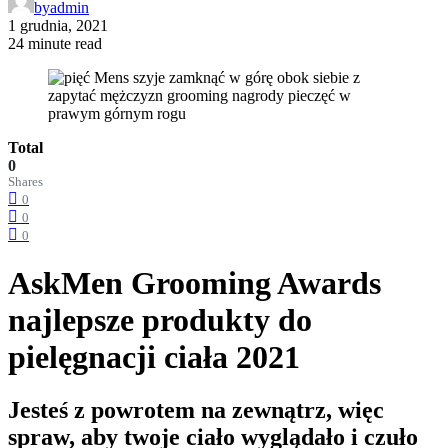
by
admin
1 grudnia, 2021
24 minute read
Total
0
Shares
0
0
0
AskMen Grooming Awards
najlepsze produkty do
pielęgnacji ciała 2021
Jesteś z powrotem na zewnątrz, więc
spraw, aby twoje ciało wyglądało i czuło