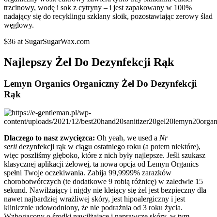
trzcinowy, wodę i sok z cytryny – i jest zapakowany w 100%
nadający się do recyklingu szklany słoik, pozostawiając zerowy ślad
węglowy.
$36 at SugarSugarWax.com
Najlepszy Żel Do Dezynfekcji Rąk
Lemyn Organics Organiczny Żel Do Dezynfekcji
Rąk
Dlaczego to nasz zwycięzca:
Oh yeah, we used a
Nr
serii
dezynfekcji rąk w ciągu ostatniego roku (a potem niektóre),
więc poszliśmy głęboko, które z nich były najlepsze. Jeśli szukasz
klasycznej aplikacji żelowej, ta nowa opcja od Lemyn Organics
spełni Twoje oczekiwania. Zabija 99,9999% zarazków
chorobotwórczych (te dodatkowe 9 robią różnicę) w zaledwie 15
sekund. Nawilżający i nigdy nie kleiący się żel jest bezpieczny dla
nawet najbardziej wrażliwej skóry, jest hipoalergiczny i jest
klinicznie udowodniony, że nie podrażnia od 3 roku życia.
Wzbogacony o środki nawilżające i naprawcze skóry, w tym