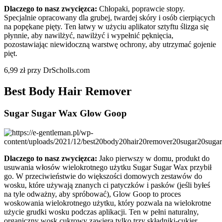
Dlaczego to nasz zwycięzca:
Chłopaki, poprawcie stopy.
Specjalnie opracowany dla grubej, twardej skóry i osób cierpiących
na popękane pięty. Ten łatwy w użyciu aplikator sztyftu ślizga się
płynnie, aby nawilżyć, nawilżyć i wypełnić pęknięcia,
pozostawiając niewidoczną warstwę ochrony, aby utrzymać gojenie
pięt.
6,99 zł przy DrScholls.com
Best Body Hair Remover
Sugar Sugar Wax Glow Goop
Dlaczego to nasz zwycięzca:
Jako pierwszy w domu, produkt do
usuwania włosów wielokrotnego użytku Sugar Sugar Wax przybił
go. W przeciwieństwie do większości domowych zestawów do
wosku, które używają znanych ci patyczków i pasków (jeśli byłeś
na tyle odważny, aby spróbować), Glow Goop to proces
woskowania wielokrotnego użytku, który pozwala na wielokrotne
użycie grudki wosku podczas aplikacji. Ten w pełni naturalny,
organiczny wosk cukrowy zawiera tylko trzy składniki-cukier