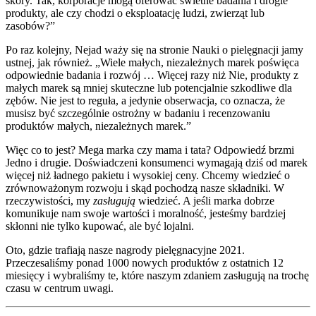
skóry. Tak, korporacje mogą oferować świetne badania i drogie
produkty, ale czy chodzi o eksploatację ludzi, zwierząt lub
zasobów?”
Po raz kolejny, Nejad waży się na stronie Nauki o pielęgnacji jamy
ustnej, jak również. „Wiele małych, niezależnych marek poświęca
odpowiednie badania i rozwój … Więcej razy niż Nie, produkty z
małych marek są mniej skuteczne lub potencjalnie szkodliwe dla
zębów. Nie jest to reguła, a jedynie obserwacja, co oznacza, że
musisz być szczególnie ostrożny w badaniu i recenzowaniu
produktów małych, niezależnych marek.”
Więc co to jest? Mega marka czy mama i tata? Odpowiedź brzmi
Jedno i drugie. Doświadczeni konsumenci wymagają dziś od marek
więcej niż ładnego pakietu i wysokiej ceny. Chcemy wiedzieć o
zrównoważonym rozwoju i skąd pochodzą nasze składniki. W
rzeczywistości, my
zasługują
wiedzieć. A jeśli marka dobrze
komunikuje nam swoje wartości i moralność, jesteśmy bardziej
skłonni nie tylko kupować, ale być lojalni.
Oto, gdzie trafiają nasze nagrody pielęgnacyjne 2021.
Przeczesaliśmy ponad 1000 nowych produktów z ostatnich 12
miesięcy i wybraliśmy te, które naszym zdaniem zasługują na trochę
czasu w centrum uwagi.