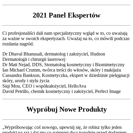
2021 Panel Ekspertów
Ci profesjonaliści dali nam specjalistyczny wgląd w to, co uważają
za ważne w swoich ekspertyzach. Uważaj na to, co mówili podczas
rozdania nagród.
Dr Dhaval Bhanusali, dermatolog i założyciel, Hudson
Dermatologii i chirurgii laserowej
Dr Matt Nejad, DDS, Stomatolog kosmetyczny i Biomimetyczny
Ian Michael Crumm, twórca treści do włosów, skóry i makijażu
Cassandra Bankson, Kosmetyczka, ekspert w dziedzinie pielęgnacji
skóry, urody i stylu życia
Siqi Mou, CEO i współzałożyciel, HelloAva
David Petrillo, chemik kosmetyczny i założyciel, Perfect Image
Wypróbuj Nowe Produkty
„Wypróbowując coś nowego, upewnij się, że robisz tylko jeden
produkt na raz i daj mu co najmniej dwa tygodnie przed dodaniem