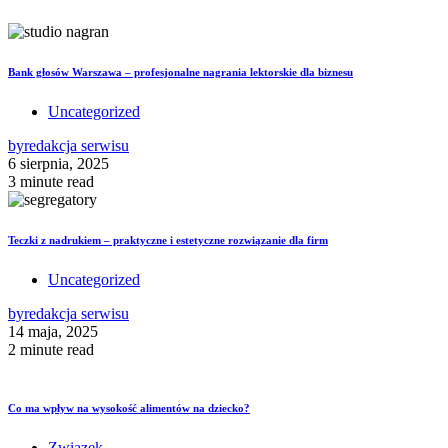
Bank głosów Warszawa – profesjonalne nagrania lektorskie dla biznesu
Uncategorized
by
redakcja serwisu
6 sierpnia, 2025
3 minute read
Teczki z nadrukiem – praktyczne i estetyczne rozwiązanie dla firm
Uncategorized
by
redakcja serwisu
14 maja, 2025
2 minute read
Co ma wpływ na wysokość alimentów na dziecko?
Związek