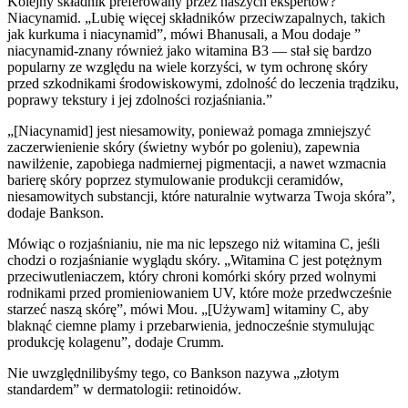
Kolejny składnik preferowany przez naszych ekspertów?
Niacynamid. „Lubię więcej składników przeciwzapalnych, takich
jak kurkuma i niacynamid”, mówi Bhanusali, a Mou dodaje ”
niacynamid-znany również jako witamina B3 — stał się bardzo
popularny ze względu na wiele korzyści, w tym ochronę skóry
przed szkodnikami środowiskowymi, zdolność do leczenia trądziku,
poprawy tekstury i jej zdolności rozjaśniania.”
„[Niacynamid] jest niesamowity, ponieważ pomaga zmniejszyć
zaczerwienienie skóry (świetny wybór po goleniu), zapewnia
nawilżenie, zapobiega nadmiernej pigmentacji, a nawet wzmacnia
barierę skóry poprzez stymulowanie produkcji ceramidów,
niesamowitych substancji, które naturalnie wytwarza Twoja skóra”,
dodaje Bankson.
Mówiąc o rozjaśnianiu, nie ma nic lepszego niż witamina C, jeśli
chodzi o rozjaśnianie wyglądu skóry. „Witamina C jest potężnym
przeciwutleniaczem, który chroni komórki skóry przed wolnymi
rodnikami przed promieniowaniem UV, które może przedwcześnie
starzeć naszą skórę”, mówi Mou. „[Używam] witaminy C, aby
blaknąć ciemne plamy i przebarwienia, jednocześnie stymulując
produkcję kolagenu”, dodaje Crumm.
Nie uwzględnilibyśmy tego, co Bankson nazywa „złotym
standardem” w dermatologii: retinoidów.