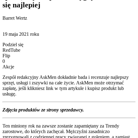
się najlepiej
Barret Wertz
19 maja 2021 roku
Podziel się
RedTube
Flip
0
Akcje
Zespół redakcyjny AskMen dokładnie bada i recenzuje najlepszy
sprzęt, usługi i zszywki na całe życie. AskMen może otrzymać
zapłatę, jeśli klikniesz link w tym artykule i kupisz produkt lub
usługę.
Zdjęcia produktów ze strony sprzedawcy.
Ten miniony rok na zawsze zostanie zapamiętany za Trendy
zarostowe, do których zachęcał. Mężczyźni zasadniczo
zrezygnowali z codziennej pracy związanej z goleniem, a zamiast