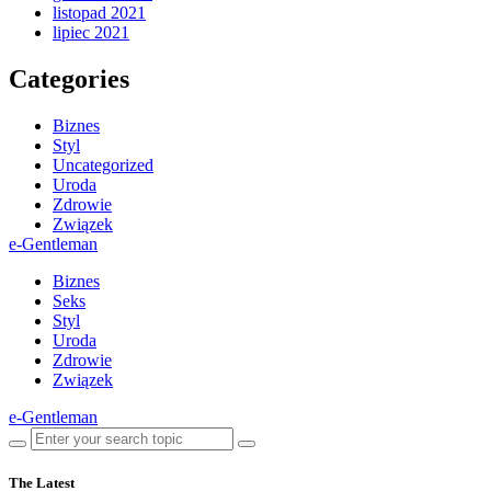
listopad 2021
lipiec 2021
Categories
Biznes
Styl
Uncategorized
Uroda
Zdrowie
Związek
e-Gentleman
Biznes
Seks
Styl
Uroda
Zdrowie
Związek
e-Gentleman
The Latest