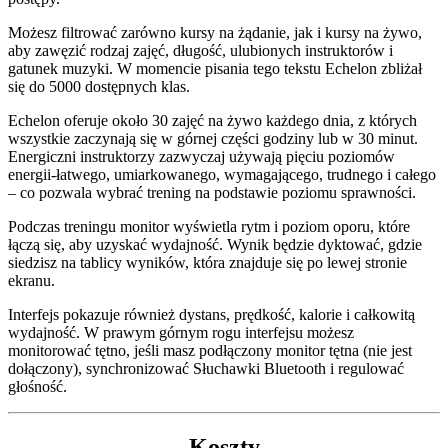
Możesz filtrować zarówno kursy na żądanie, jak i kursy na żywo,
aby zawęzić rodzaj zajęć, długość, ulubionych instruktorów i
gatunek muzyki. W momencie pisania tego tekstu Echelon zbliżał
się do 5000 dostępnych klas.
Echelon oferuje około 30 zajęć na żywo każdego dnia, z których
wszystkie zaczynają się w górnej części godziny lub w 30 minut.
Energiczni instruktorzy zazwyczaj używają pięciu poziomów
energii-łatwego, umiarkowanego, wymagającego, trudnego i całego
– co pozwala wybrać trening na podstawie poziomu sprawności.
Podczas treningu monitor wyświetla rytm i poziom oporu, które
łączą się, aby uzyskać wydajność. Wynik będzie dyktować, gdzie
siedzisz na tablicy wyników, która znajduje się po lewej stronie
ekranu.
Interfejs pokazuje również dystans, prędkość, kalorie i całkowitą
wydajność. W prawym górnym rogu interfejsu możesz
monitorować tętno, jeśli masz podłączony monitor tętna (nie jest
dołączony), synchronizować Słuchawki Bluetooth i regulować
głośność.
Koszty