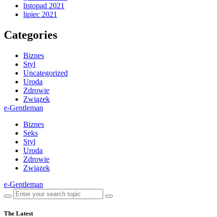
listopad 2021
lipiec 2021
Categories
Biznes
Styl
Uncategorized
Uroda
Zdrowie
Związek
e-Gentleman
Biznes
Seks
Styl
Uroda
Zdrowie
Związek
e-Gentleman
The Latest