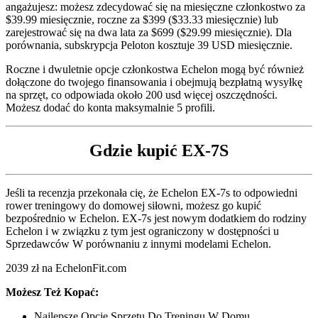
angażujesz: możesz zdecydować się na miesięczne członkostwo za
$39.99 miesięcznie, roczne za $399 ($33.33 miesięcznie) lub
zarejestrować się na dwa lata za $699 ($29.99 miesięcznie). Dla
porównania, subskrypcja Peloton kosztuje 39 USD miesięcznie.
Roczne i dwuletnie opcje członkostwa Echelon mogą być również
dołączone do twojego finansowania i obejmują bezpłatną wysyłkę
na sprzęt, co odpowiada około 200 usd więcej oszczędności.
Możesz dodać do konta maksymalnie 5 profili.
Gdzie kupić EX-7S
Jeśli ta recenzja przekonała cię, że Echelon EX-7s to odpowiedni
rower treningowy do domowej siłowni, możesz go kupić
bezpośrednio w Echelon. EX-7s jest nowym dodatkiem do rodziny
Echelon i w związku z tym jest ograniczony w dostępności u
Sprzedawców W porównaniu z innymi modelami Echelon.
2039 zł na EchelonFit.com
Możesz Też Kopać:
Najlepsze Opcje Sprzętu Do Treningu W Domu