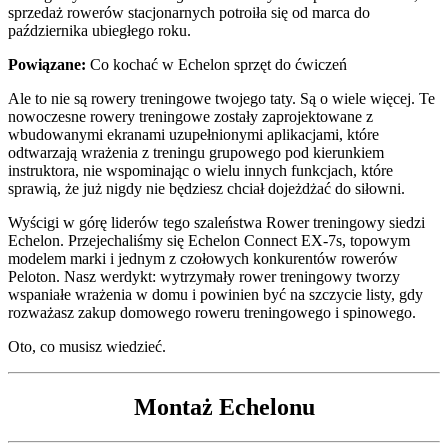
sprzedaż rowerów stacjonarnych potroiła się od marca do
października ubiegłego roku.
Powiązane:
Co kochać w Echelon sprzęt do ćwiczeń
Ale to nie są rowery treningowe twojego taty. Są o wiele więcej. Te
nowoczesne rowery treningowe zostały zaprojektowane z
wbudowanymi ekranami uzupełnionymi aplikacjami, które
odtwarzają wrażenia z treningu grupowego pod kierunkiem
instruktora, nie wspominając o wielu innych funkcjach, które
sprawią, że już nigdy nie będziesz chciał dojeżdżać do siłowni.
Wyścigi w górę liderów tego szaleństwa Rower treningowy siedzi
Echelon. Przejechaliśmy się Echelon Connect EX-7s, topowym
modelem marki i jednym z czołowych konkurentów rowerów
Peloton. Nasz werdykt: wytrzymały rower treningowy tworzy
wspaniałe wrażenia w domu i powinien być na szczycie listy, gdy
rozważasz zakup domowego roweru treningowego i spinowego.
Oto, co musisz wiedzieć.
Montaż Echelonu