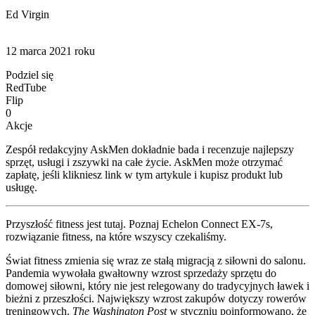
Ed Virgin
12 marca 2021 roku
Podziel się
RedTube
Flip
0
Akcje
Zespół redakcyjny AskMen dokładnie bada i recenzuje najlepszy
sprzęt, usługi i zszywki na całe życie. AskMen może otrzymać
zapłatę, jeśli klikniesz link w tym artykule i kupisz produkt lub
usługę.
Przyszłość fitness jest tutaj. Poznaj Echelon Connect EX-7s,
rozwiązanie fitness, na które wszyscy czekaliśmy.
Świat fitness zmienia się wraz ze stałą migracją z siłowni do salonu.
Pandemia wywołała gwałtowny wzrost sprzedaży sprzętu do
domowej siłowni, który nie jest relegowany do tradycyjnych ławek i
bieżni z przeszłości. Największy wzrost zakupów dotyczy rowerów
treningowych.
The Washington Post
w styczniu poinformowano, że