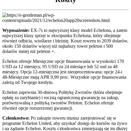
Wyposażenie:
EX-7s to najwyższej klasy model Echelona, a zatem
najwyższej klasy sprzęt w ekwipunku Echelona, który obejmuje
również odbicia, wioślarze i bieżnię. Koszt roweru to 2039 dolarów,
około 150 dolarów więcej niż najtańszy rower peleton i 500
dolarów mniej niż peleton +.
Echelon oferuje Miesięczne opcje finansowania w wysokości 170
USD za 12 miesięcy, 95 USD za 24 miesiące lub 52 usd za 48
miesięcy. Opcja 12-miesięczna jest nieoprocentowana; opcje 24-i
48-Miesięczne mają APR 9,99 proc. Wszystkie opcje finansowania
zależą od Twojego kredytu.
Echelon zapewnia 30-dniową Politykę Zwrotów (która obejmuje
opłatę za zarybianie) i roczną ograniczoną gwarancję na zakup,
porównywalną z polityką zwrotów Peloton. Echelon oferuje
również opcje rozszerzonej gwarancji.
Członkostwo:
Po zakupie roweru musisz zarejestrować się w
programie Echelon United, aby uzyskać dostęp do kursów na żywo
i na żądanie Echelon. Koszty członkostwa zmniejszają się im dłużej