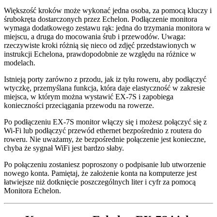
Większość kroków może wykonać jedna osoba, za pomocą kluczy i
śrubokręta dostarczonych przez Echelon. Podłączenie monitora
wymaga dodatkowego zestawu rąk: jedna do trzymania monitora w
miejscu, a druga do mocowania śrub i przewodów. Uwaga:
rzeczywiste kroki różnią się nieco od zdjęć przedstawionych w
instrukcji Echelona, prawdopodobnie ze względu na różnice w
modelach.
Istnieją porty zarówno z przodu, jak iz tyłu roweru, aby podłączyć
wtyczkę, przemyślana funkcja, która daje elastyczność w zakresie
miejsca, w którym można wystawić EX-7S i zapobiega
konieczności przeciągania przewodu na rowerze.
Po podłączeniu EX-7S monitor włączy się i możesz połączyć się z
Wi-Fi lub podłączyć przewód ethernet bezpośrednio z routera do
roweru. Nie uważamy, że bezpośrednie połączenie jest konieczne,
chyba że sygnał WiFi jest bardzo słaby.
Po połączeniu zostaniesz poproszony o podpisanie lub utworzenie
nowego konta. Pamiętaj, że założenie konta na komputerze jest
łatwiejsze niż dotknięcie poszczególnych liter i cyfr za pomocą
Monitora Echelon.