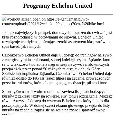
Programy Echelon United
Jedną z największych pułapek domowych urządzeń do ćwiczeń jest
brak różnorodności w porównaniu do siłowni. Echelon United
rozwiązuje ten dylemat, oferując szeroki asortyment klas, zarówno
spin-based, jak i innych.
Członkostwo Echelon United daje Ci dostęp do treningów na żywo
z energicznymi instruktorami, sporej kolekcji sesji na żądanie, które
są w większości tworzone z nagrań sesji na żywo i malowniczych
przejażdżek przez ponad 50 różnych miejsc, takich jak Góry
Skaliste lub tropikalna Tajlandia. Członkostwo Echelon United daje
również dostęp do FitPass, zajęć fitness na żądanie, prowadzonych
przez instruktorów, które obejmują jogę, medytację, pilates i inne.
Strona główna na Twoim monitorze zawiera listę nadchodzących
kursów z zakresu jazdy na rowerze, siły, tonu i rozciągania. Możesz
również uzyskać dostęp do wyzwań Echelon i niektórych klas dla
początkujących. W dolnej części ekranu głównego przejdź do listy
kursów na żądanie, zapisz się na sesje na żywo i sprawdź swoje
postępy.