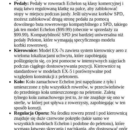
Pedały:
Pedały w rowerach Echelon są klasy komercyjnej i
mają łatwo regulowaną klatkę na palce, aby zablokować
stopy w miejscu podczas jazdy. Jeśli używasz korków SPD,
możesz zablokować drugą stronę pedału za pomocą
dowolnego buta rowerowego kompatybilnego z SPD, takiego
jak ten model Echelon ($99.99) (obecnie w sprzedaży za
$99.99). Kompatybilność SPD jest bardziej uniwersalna niż
pedały Peloton, które wymagają specyficznego modelu
korbki rowerowej.
Kierownice:
Model EX-7s zawiera system kierownicy aero z
wieloma lokalizacjami uchwytu, które zapobiegają
poślizgnięciu się, co jest pomocne w intensywnych zajęciach
podczas ciągłego dostosowywania pozycji. Kierownice są
standardowe w modelach EX-5 i porównywalne pod
względem konstrukcji z peletonem.
Koło:
Koło zamachowe Echelon jest napędzane z tyłu i
umieszczone z tyłu wszystkich rowerów, w przeciwieństwie
do przedniego koła umieszczonego na peletonie. Zaletą
tylnego koła zamachowego jest to, że nie znajduje się ono w
strefie, w której pot spływa z rowerzysty, zapobiegając w ten
sposób korozji.
Regulacja Oporu:
Na środku roweru przed i pod kierownicą
znajduje się duże czerwone pokrętło (takie samo we
wszystkich modelach Echelon i podobne do peletonu), które
wymaga łatwego skręcania i naciskania, aby dostosować opór