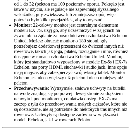
od 1 do 32 (peleton ma 100 poziomów oporu). Pokrętło jest
łatwe w użyciu, ale regulacje nie zapewniają słyszalnego
wskaźnika, gdy zwiększasz lub zmniejszasz opór, więc
potrzeba było kilku przejażdżek, aby to wyczuć.
Monitor:
22-calowy monitor jest centralnym elementem
modelu EX-7S. użyj go, aby uczestniczyć w zajęciach na
żywo lub na żądanie za pośrednictwem członkostwa Echelon
United. Możesz obracać monitor o 180 stopni, gdy
potrzebujesz dodatkowej przestrzeni do ćwiczeń innych niż
rowerowe, takich jak joga, pilates, rozciąganie i inne, również
dostępne w ramach członkostwa Echelon United. Monitor,
który jest standardowo wyposażony w modele Ex-5s i EX-7s
Echelon, ma porty HDMI, słuchawki i audio jack. Inne opcje
mają miejsce, aby zabezpieczyć swój własny tablet. Monitor
Echelon jest nieco większy niż peleton i nieco mniejszy niż
peleton +.
Przechowywanie:
Wytrzymałe, stalowe uchwyty na butelki
na wodę znajdują się po prawej i lewej stronie za drążkiem
uchwytu i pod monitorem, co ułatwia dostęp. EX-7s ma
zaczep z tyłu do przechowywania małych ciężarów, które nie
są dostarczane, ale są potrzebne do niektórych tras innych niż
rowerowe. Uchwyty są dostępne zarówno w większości
modeli Echelon, jak i w rowerach Peloton.