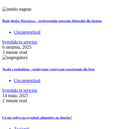
Bank głosów Warszawa – profesjonalne nagrania lektorskie dla biznesu
Uncategorized
by
redakcja serwisu
6 sierpnia, 2025
3 minute read
Teczki z nadrukiem – praktyczne i estetyczne rozwiązanie dla firm
Uncategorized
by
redakcja serwisu
14 maja, 2025
2 minute read
Co ma wpływ na wysokość alimentów na dziecko?
Związek