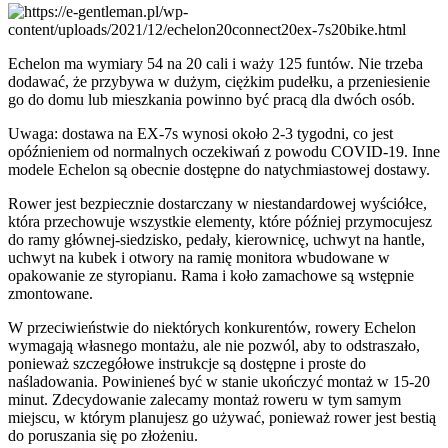
Echelon ma wymiary 54 na 20 cali i waży 125 funtów. Nie trzeba
dodawać, że przybywa w dużym, ciężkim pudełku, a przeniesienie
go do domu lub mieszkania powinno być pracą dla dwóch osób.
Uwaga: dostawa na EX-7s wynosi około 2-3 tygodni, co jest
opóźnieniem od normalnych oczekiwań z powodu COVID-19. Inne
modele Echelon są obecnie dostępne do natychmiastowej dostawy.
Rower jest bezpiecznie dostarczany w niestandardowej wyściółce,
która przechowuje wszystkie elementy, które później przymocujesz
do ramy głównej-siedzisko, pedały, kierownicę, uchwyt na hantle,
uchwyt na kubek i otwory na ramię monitora wbudowane w
opakowanie ze styropianu. Rama i koło zamachowe są wstępnie
zmontowane.
W przeciwieństwie do niektórych konkurentów, rowery Echelon
wymagają własnego montażu, ale nie pozwól, aby to odstraszało,
ponieważ szczegółowe instrukcje są dostępne i proste do
naśladowania. Powinieneś być w stanie ukończyć montaż w 15-20
minut. Zdecydowanie zalecamy montaż roweru w tym samym
miejscu, w którym planujesz go używać, ponieważ rower jest bestią
do poruszania się po złożeniu.