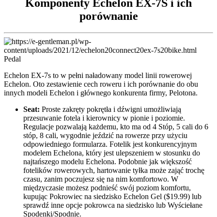
Komponenty Echelon EX-7S i ich
porównanie
Echelon EX-7s to w pełni naładowany model linii rowerowej
Echelon. Oto zestawienie cech roweru i ich porównanie do obu
innych modeli Echelon i głównego konkurenta firmy, Pelotona.
Seat:
Proste zakręty pokrętła i dźwigni umożliwiają
przesuwanie fotela i kierownicy w pionie i poziomie.
Regulacje pozwalają każdemu, kto ma od 4 Stóp, 5 cali do 6
stóp, 8 cali, wygodnie jeździć na rowerze przy użyciu
odpowiedniego formularza. Fotelik jest konkurencyjnym
modelem Echelona, który jest ulepszeniem w stosunku do
najtańszego modelu Echelona. Podobnie jak większość
fotelików rowerowych, hartowanie tyłka może zająć trochę
czasu, zanim poczujesz się na nim komfortowo. W
międzyczasie możesz podnieść swój poziom komfortu,
kupując Pokrowiec na siedzisko Echelon Gel ($19.99) lub
sprawdź inne opcje pokrowca na siedzisko lub Wyściełane
Spodenki/Spodnie.