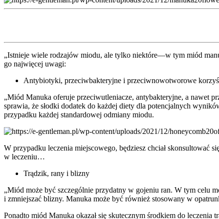
„Istnieje wiele rodzajów miodu, ale tylko niektóre—w tym miód manu
go najwięcej uwagi:
Antybiotyki, przeciwbakteryjne i przeciwnowotworowe korzyś
„Miód Manuka oferuje przeciwutleniacze, antybakteryjne, a nawet pr
sprawia, że słodki dodatek do każdej diety dla potencjalnych wynik
przypadku każdej standardowej odmiany miodu.
W przypadku leczenia miejscowego, będziesz chciał skonsultować się
w leczeniu…
Trądzik, rany i blizny
„Miód może być szczególnie przydatny w gojeniu ran. W tym celu 
i zmniejszać blizny. Manuka może być również stosowany w opatrun
Ponadto miód Manuka okazał się skutecznym środkiem do leczenia trą