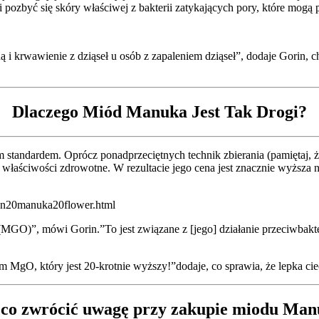
 pozbyć się skóry właściwej z bakterii zatykających pory, które mogą 
 krwawienie z dziąseł u osób z zapaleniem dziąseł”, dodaje Gorin, ch
Dlaczego Miód Manuka Jest Tak Drogi?
 standardem. Oprócz ponadprzeciętnych technik zbierania (pamiętaj, ż
właściwości zdrowotne. W rezultacie jego cena jest znacznie wyższa n
O)”, mówi Gorin.”To jest związane z [jego] działanie przeciwbaktery
O, który jest 20-krotnie wyższy!”dodaje, co sprawia, że lepka ciecz
co zwrócić uwagę przy zakupie miodu Ma