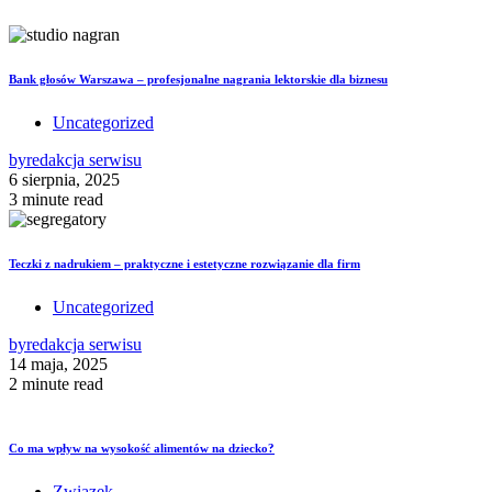
Bank głosów Warszawa – profesjonalne nagrania lektorskie dla biznesu
Uncategorized
by
redakcja serwisu
6 sierpnia, 2025
3 minute read
Teczki z nadrukiem – praktyczne i estetyczne rozwiązanie dla firm
Uncategorized
by
redakcja serwisu
14 maja, 2025
2 minute read
Co ma wpływ na wysokość alimentów na dziecko?
Związek