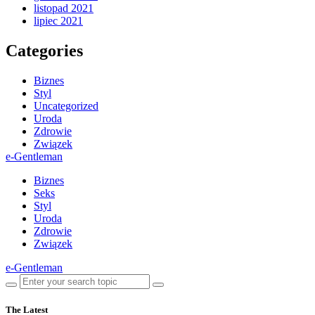
listopad 2021
lipiec 2021
Categories
Biznes
Styl
Uncategorized
Uroda
Zdrowie
Związek
e-Gentleman
Biznes
Seks
Styl
Uroda
Zdrowie
Związek
e-Gentleman
The Latest