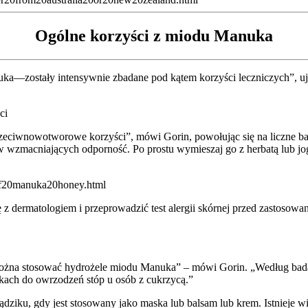
Ogólne korzyści z miodu Manuka
ka—zostały intensywnie zbadane pod kątem korzyści leczniczych”, uja
ci
zeciwnowotworowe korzyści”, mówi Gorin, powołując się na liczne bad
ów wzmacniających odporność. Po prostu wymieszaj go z herbatą lub j
 z dermatologiem i przeprowadzić test alergii skórnej przed zastosow
można stosować hydrożele miodu Manuka” – mówi Gorin. „Według bad
kach do owrzodzeń stóp u osób z cukrzycą.”
dziku, gdy jest stosowany jako maska lub balsam lub krem. Istnieje 