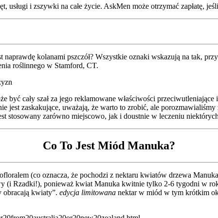
, usługi i zszywki na całe życie. AskMen może otrzymać zapłatę, jeśli 
st naprawdę kolanami pszczół? Wszystkie oznaki wskazują na tak, pr
zenia roślinnego w Stamford, CT.
zyzn
 może być cały szał za jego reklamowane właściwości przeciwutleniające
ie jest zaskakujące, uważają, że warto to zrobić, ale porozmawialiśmy
t stosowany zarówno miejscowo, jak i doustnie w leczeniu niektóryc
Co To Jest Miód Manuka?
floralem (co oznacza, że pochodzi z nektaru kwiatów drzewa Manuka) 
wy (i Rzadki!), ponieważ kwiat Manuka kwitnie tylko 2-6 tygodni w ro
y obracają kwiaty”.
edycja limitowana
nektar w miód w tym krótkim okre