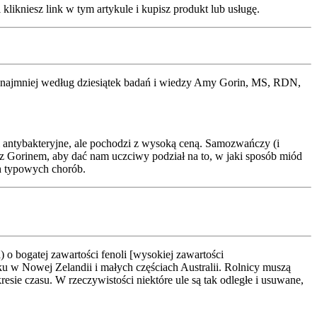
klikniesz link w tym artykule i kupisz produkt lub usługę.
zynajmniej według dziesiątek badań i wiedzy Amy Gorin, MS, RDN,
 i antybakteryjne, ale pochodzi z wysoką ceną. Samozwańczy (i
 z Gorinem, aby dać nam uczciwy podział na to, w jaki sposób miód
h typowych chorób.
o bogatej zawartości fenoli [wysokiej zawartości
ku w Nowej Zelandii i małych częściach Australii. Rolnicy muszą
sie czasu. W rzeczywistości niektóre ule są tak odległe i usuwane,