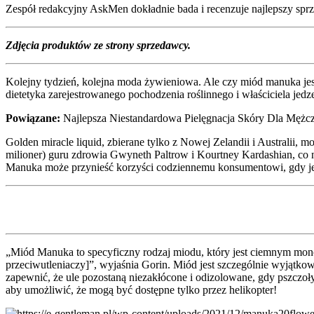
Zespół redakcyjny AskMen dokładnie bada i recenzuje najlepszy sprzęt
Zdjęcia produktów ze strony sprzedawcy.
Kolejny tydzień, kolejna moda żywieniowa. Ale czy miód manuka je
dietetyka zarejestrowanego pochodzenia roślinnego i właściciela jed
Powiązane:
Najlepsza Niestandardowa Pielęgnacja Skóry Dla Mężc
Golden miracle liquid, zbierane tylko z Nowej Zelandii i Australii,
milioner) guru zdrowia Gwyneth Paltrow i Kourtney Kardashian, co n
Manuka może przynieść korzyści codziennemu konsumentowi, gdy jes
„Miód Manuka to specyficzny rodzaj miodu, który jest ciemnym mono
przeciwutleniaczy]”, wyjaśnia Gorin. Miód jest szczególnie wyjątko
zapewnić, że ule pozostaną niezakłócone i odizolowane, gdy pszczoł
aby umożliwić, że mogą być dostępne tylko przez helikopter!