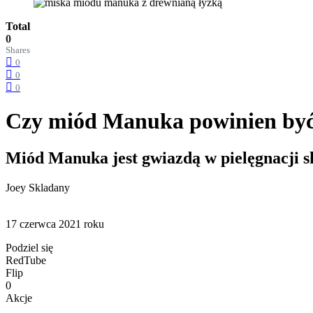
Total
0
Shares
0
0
0
Czy miód Manuka powinien być 
Miód Manuka jest gwiazdą w pielęgnacji skó
Joey Skladany
17 czerwca 2021 roku
Podziel się
RedTube
Flip
0
Akcje