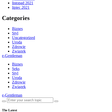
listopad 2021
lipiec 2021
Categories
Biznes
Styl
Uncategorized
Uroda
Zdrowie
Związek
e-Gentleman
Biznes
Seks
Styl
Uroda
Zdrowie
Związek
e-Gentleman
The Latest