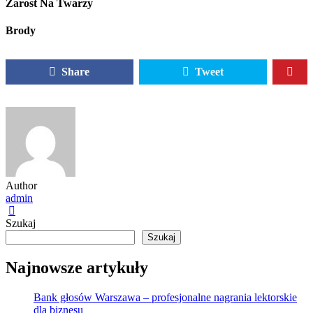
Zarost Na Twarzy
Brody
Share
Tweet
Author
admin
Szukaj
Szukaj
Najnowsze artykuły
Bank głosów Warszawa – profesjonalne nagrania lektorskie
dla biznesu