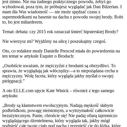
jest zimno. Nie ma żadnego praktycznego powodu, żebyś go
wyhodował, poza tym, że próbujesz wyglądać jak Dan Bilzerian. I
mam dla Was wiadomość — nie może spędzać czasu z
supermodelkami na basenie na dachu z powodu swojej brody. Robi
to, bo jest miliarderem.
Temat: debata: czy 2015 rok oznaczał śmierć hipsterskiej Brody?
Nie wierzysz mi? Wyjdźmy na ulicę i poszukajmy czegoś.
Oto, co redaktor mody Danielle Prescod miała do powiedzenia na
ten temat w artykule Esquire o Brodach:
„Osobiście uważam, że mężczyźni z brodami są obrzydliwi. To
sprawia, że wyglądają jak włóczędzy—a to niepożądana cecha u
mężczyzny. Wolę faceta, który wygląda jakby myślał o swojej
pielęgnacji.”
A oto ELLE.com ujęcie Kate Winick – również z tego samego
artykułu:
„Brody są kłamstwem ewolucyjnym. Nadają męskość słabym
podbródkom, powagę nieistotnym, a wytrzymałość całkowicie
bezużytecznym. Panie, chrońcie się! Nie padaj ofiarą tajemniczo
wyglądającego dżentelmena, który wygląda tak, jakby mógł
podnieść całe twoje ciało pod pachą i przenieść cię do łóżka, które