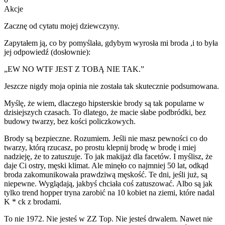
Akcje
Zacznę od cytatu mojej dziewczyny.
Zapytałem ją, co by pomyślała, gdybym wyrosła mi broda ,i to była
jej odpowiedź (dosłownie):
„EW NO WTF JEST Z TOBĄ NIE TAK.”
Jeszcze nigdy moja opinia nie została tak skutecznie podsumowana.
Myślę, że wiem, dlaczego hipsterskie brody są tak popularne w
dzisiejszych czasach. To dlatego, że macie słabe podbródki, bez
budowy twarzy, bez kości policzkowych.
Brody są bezpieczne. Rozumiem. Jeśli nie masz pewności co do
twarzy, którą rzucasz, po prostu klepnij brodę w brodę i miej
nadzieję, że to zatuszuje. To jak makijaż dla facetów. I myślisz, że
daje Ci ostry, męski klimat. Ale minęło co najmniej 50 lat, odkąd
broda zakomunikowała prawdziwą męskość. Te dni, jeśli już, są
niepewne. Wyglądają, jakbyś chciała coś zatuszować. Albo są jak
tylko trend hopper tryna zarobić na 10 kobiet na ziemi, które nadal
K * ck z brodami.
To nie 1972. Nie jesteś w ZZ Top. Nie jesteś drwalem. Nawet nie