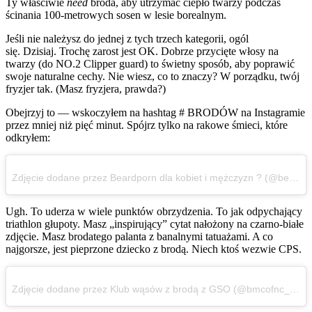
Ty właściwie
need
broda, aby utrzymać ciepło twarzy podczas
ścinania 100-metrowych sosen w lesie borealnym.
Jeśli nie należysz do jednej z tych trzech kategorii, ogól
się. Dzisiaj. Trochę zarost jest OK. Dobrze przycięte włosy na
twarzy (do NO.2 Clipper guard) to świetny sposób, aby poprawić
swoje naturalne cechy. Nie wiesz, co to znaczy? W porządku, twój
fryzjer tak. (Masz fryzjera, prawda?)
Obejrzyj to — wskoczyłem na hashtag # BRODÓW na Instagramie
przez mniej niż pięć minut. Spójrz tylko na rakowe śmieci, które
odkryłem:
Zdjęcie dodane przez Beardporn dla kobiet i mężczyzn ? (@beardsaresexy) on Sie 11, 2016 at 2: 31am PDT
Ugh. To uderza w wiele punktów obrzydzenia. To jak odpychający
triathlon głupoty. Masz „inspirujący” cytat nałożony na czarno-białe
zdjęcie. Masz brodatego palanta z banalnymi tatuażami. A co
najgorsze, jest pieprzone dziecko z brodą. Niech ktoś wezwie CPS.
Zdjęcie dodane przez Klub wąsów z brodą z GSO (@bmcofnc_greensboro) na Sie 11, 2016 w 5:46AM PDT