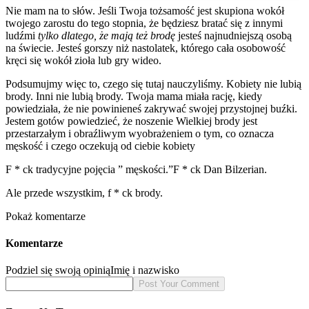
Nie mam na to słów. Jeśli Twoja tożsamość jest skupiona wokół
twojego zarostu do tego stopnia, że będziesz bratać się z innymi
ludźmi
tylko dlatego, że mają też brodę
jesteś najnudniejszą osobą
na świecie. Jesteś gorszy niż nastolatek, którego cała osobowość
kręci się wokół zioła lub gry wideo.
Podsumujmy więc to, czego się tutaj nauczyliśmy. Kobiety nie lubią
brody. Inni nie lubią brody. Twoja mama miała rację, kiedy
powiedziała, że nie powinieneś zakrywać swojej przystojnej buźki.
Jestem gotów powiedzieć, że noszenie Wielkiej brody jest
przestarzałym i obraźliwym wyobrażeniem o tym, co oznacza
męskość i czego oczekują od ciebie kobiety
F * ck tradycyjne pojęcia ” męskości.”F * ck Dan Bilzerian.
Ale przede wszystkim, f * ck brody.
Pokaż komentarze
Komentarze
Podziel się swoją opinią
Imię i nazwisko