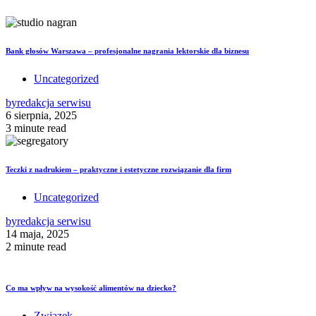
Bank głosów Warszawa – profesjonalne nagrania lektorskie dla biznesu
Uncategorized
by
redakcja serwisu
6 sierpnia, 2025
3 minute read
Teczki z nadrukiem – praktyczne i estetyczne rozwiązanie dla firm
Uncategorized
by
redakcja serwisu
14 maja, 2025
2 minute read
Co ma wpływ na wysokość alimentów na dziecko?
Związek