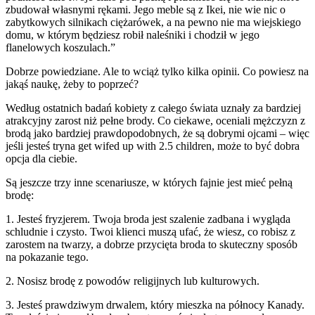
zbudował własnymi rękami. Jego meble są z Ikei, nie wie nic o
zabytkowych silnikach ciężarówek, a na pewno nie ma wiejskiego
domu, w którym będziesz robił naleśniki i chodził w jego
flanelowych koszulach.”
Dobrze powiedziane. Ale to wciąż tylko kilka opinii. Co powiesz na
jakąś naukę, żeby to poprzeć?
Według ostatnich badań kobiety z całego świata uznały za bardziej
atrakcyjny zarost niż pełne brody. Co ciekawe, oceniali mężczyzn z
brodą jako bardziej prawdopodobnych, że są dobrymi ojcami – więc
jeśli jesteś tryna get wifed up with 2.5 children, może to być dobra
opcja dla ciebie.
Są jeszcze trzy inne scenariusze, w których fajnie jest mieć pełną
brodę:
1. Jesteś fryzjerem. Twoja broda jest szalenie zadbana i wygląda
schludnie i czysto. Twoi klienci muszą ufać, że wiesz, co robisz z
zarostem na twarzy, a dobrze przycięta broda to skuteczny sposób
na pokazanie tego.
2. Nosisz brodę z powodów religijnych lub kulturowych.
3. Jesteś prawdziwym drwalem, który mieszka na północy Kanady.