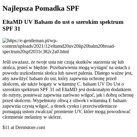
Najlepsza Pomadka SPF
EltaMD UV Balsam do ust o szerokim spektrum
SPF 31
Jeśli uważasz, że twoje usta nie czują skutków starzenia się lub
słońca, jesteś w błędzie. Przebarwienia mogą wystąpić na ustach z
powodu uszkodzenia słońca lub nawet palenia. Dlatego ważne jest,
aby nawilżyć balsam do ust, który zapewnia ochronę przed
słońcem, ale także bogaty w witaminę C. balsam UV Do Ust o
szerokim spektrum SPF 31 od EltaMD jest doskonałym dodatkiem
do rutyny, ponieważ zapewnia zarówno wilgoć, jak i dobrą ochronę
przed słońcem. Wypełniony oliwą z oliwek i witaminą E balsam
zapewnia czystą wilgoć, a tlenek cynku i przeciwutleniacze
pomagają ustom zwalczać promienie UV, które mogą powodować
ciemnienie melaniny w skórze.
$11 at Dermstore.com