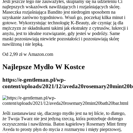
Jeśli jeszcze tego nie zauważyłeś, skupiamy się na udzieleniu Ci
najlepszych wskazówek nawilżających i rozjaśniających skórę.
Maseczka rozjaśniająca Bandito jest niedrogim sposobem na
uzyskanie zarówno tygodniowo. Wsuń go, poczekaj kilka minut i
gotowe. Wykorzystując technologię K-Beauty, ale czyniąc ją dla
mężczyzn ze składnikami takimi jak ekstrakty z cytrusów, lukrecji i
anyżu, jest to idealne rozwiązanie, gdy jesteś w podróży. Same
maski pozostawiają niewiele pozostałości i pozostawiają skórę
nawilżoną i nie lepką.
Od 2,99 zł w Amazon.com
Najlepsze Mydło W Kostce
https://e-gentleman.pl/wp-
content/uploads/2021/12/aveda20rosemary20mint20b
Jeśli zastanawiasz się, dlaczego mydło jest na tej liście, to dlatego,
że Twoja Twarz nie jest jedyną rzeczą, która potrzebuje dobrego
oczyszczenia i nawilżenia. Baton kąpielowy Rosemary Mint firmy
Aveda to prosty płyn do mycia z rozmarynu i mięty pieprzowej,