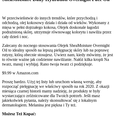
W przeciwieństwie do innych trendów, które przychodzą i
odchodzą, olej kokosowy działa i działa od wieków. Wykonany z
mięsa w pełni dojrzałego kokosa, Olejek doskonale łagodzi
podrażnioną skórę, utrzymuje równowagę kolorytu i nawilża przez
cały dzień i noc.
Zalecany do nocnego stosowania Olejek SheaMoisture Overnight
Oil to idealny sposób na lepszą pielęgnację skóry lub na poprawę
rutyny, którą obecnie stosujesz. Uwierz nam, kiedy mówimy, że jest
to równie ważne jak codzienne nawilżanie. Nałóż kilka kropli Na
twarz, masuj i wybijaj. Rano twoja twarz ci podziękuje.
$9.99 w Amazon.com
Proszę bardzo. Użyj tej listy lub uruchom własną wersję, aby
rozpocząć pielęgnację we właściwy sposób na rok 2020. Z okazji
miesiąca czarnej historii mamy nadzieję, że produkty te były
wystarczająco zróżnicowane dla Twoich potrzeb. Jeśli masz
jakiekolwiek pytania, należy skonsultować się z lokalnym
dermatologiem. Melanina jest piękna i Ty też.
Możesz Też Kopać: