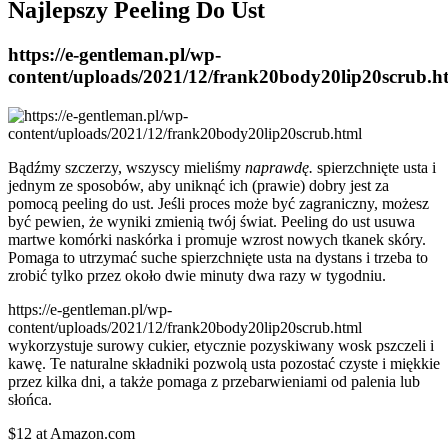
Najlepszy Peeling Do Ust
https://e-gentleman.pl/wp-
content/uploads/2021/12/frank20body20lip20scrub.
Bądźmy szczerzy, wszyscy mieliśmy
naprawdę.
spierzchnięte usta i
jednym ze sposobów, aby uniknąć ich (prawie) dobry jest za
pomocą peeling do ust. Jeśli proces może być zagraniczny, możesz
być pewien, że wyniki zmienią twój świat. Peeling do ust usuwa
martwe komórki naskórka i promuje wzrost nowych tkanek skóry.
Pomaga to utrzymać suche spierzchnięte usta na dystans i trzeba to
zrobić tylko przez około dwie minuty dwa razy w tygodniu.
https://e-gentleman.pl/wp-
content/uploads/2021/12/frank20body20lip20scrub.html
wykorzystuje surowy cukier, etycznie pozyskiwany wosk pszczeli i
kawę. Te naturalne składniki pozwolą usta pozostać czyste i miękkie
przez kilka dni, a także pomaga z przebarwieniami od palenia lub
słońca.
$12 at Amazon.com