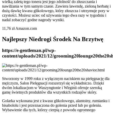
wielką zaletą tego tonera jest jego zdolność do złuszczania i
nawilżania w tym samym czasie. Zawiera lawendę, zieloną herbatę i
dużą dawkę kwasu glikolowego, który złuszcza i utrzymuje pory w
czystości. Możesz uciec od używania tego dwa razy w tygodniu i
nadal zobaczyć godne nagrody wyniki.
11,76 zł Amazon.com
Najlepszy Niedrogi Środek Na Brzytwę
https://e-gentleman.pl/wp-
content/uploads/2021/12/grooming20lounge20the20sh
Stworzony w 1999 roku z wyłącznym naciskiem na pielęgnację dla
mężczyzn, Salon Pielęgnacji rozszerzył się wykładniczo. Dzięki
dwóm lokalizacjom w Waszyngtonie i Wirginii oferuje szeroką
gamę świetnych produktów dla wszystkich rodzajów skóry.
Golarka wykonana jest z kwasu glikolowego, alantoiny, rumianku i
bisabololu i jest przeznaczona do golenia przed lub po goleniu.
Wybawienie dla tych, którzy cierpią z powodu ogromnego