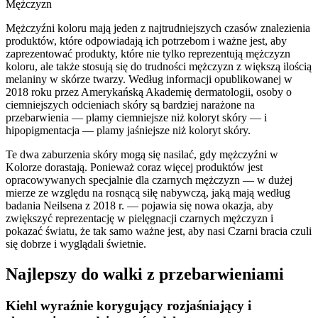
Mężczyzn
Mężczyźni koloru mają jeden z najtrudniejszych czasów znalezienia
produktów, które odpowiadają ich potrzebom i ważne jest, aby
zaprezentować produkty, które nie tylko reprezentują mężczyzn
koloru, ale także stosują się do trudności mężczyzn z większą ilością
melaniny w skórze twarzy. Według informacji opublikowanej w
2018 roku przez Amerykańską Akademię dermatologii, osoby o
ciemniejszych odcieniach skóry są bardziej narażone na
przebarwienia — plamy ciemniejsze niż koloryt skóry — i
hipopigmentacja — plamy jaśniejsze niż koloryt skóry.
Te dwa zaburzenia skóry mogą się nasilać, gdy mężczyźni w
Kolorze dorastają. Ponieważ coraz więcej produktów jest
opracowywanych specjalnie dla czarnych mężczyzn — w dużej
mierze ze względu na rosnącą siłę nabywczą, jaką mają według
badania Neilsena z 2018 r. — pojawia się nowa okazja, aby
zwiększyć reprezentację w pielęgnacji czarnych mężczyzn i
pokazać światu, że tak samo ważne jest, aby nasi Czarni bracia czuli
się dobrze i wyglądali świetnie.
Najlepszy do walki z przebarwieniami
Kiehl wyraźnie korygujący rozjaśniający i