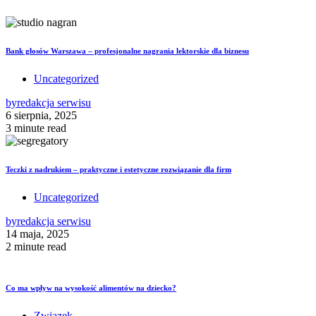
Bank głosów Warszawa – profesjonalne nagrania lektorskie dla biznesu
Uncategorized
by
redakcja serwisu
6 sierpnia, 2025
3 minute read
Teczki z nadrukiem – praktyczne i estetyczne rozwiązanie dla firm
Uncategorized
by
redakcja serwisu
14 maja, 2025
2 minute read
Co ma wpływ na wysokość alimentów na dziecko?
Związek