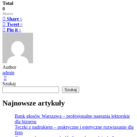
Total
0
Shares
Share
0
Tweet
0
Pin it
0
Author
admin
Szukaj
Szukaj
Najnowsze artykuły
Bank głosów Warszawa – profesjonalne nagrania lektorskie
dla biznesu
Teczki z nadrukiem – praktyczne i estetyczne rozwiązanie dla
firm