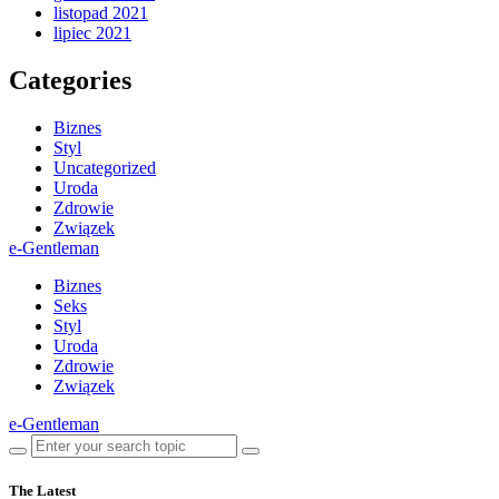
listopad 2021
lipiec 2021
Categories
Biznes
Styl
Uncategorized
Uroda
Zdrowie
Związek
e-Gentleman
Biznes
Seks
Styl
Uroda
Zdrowie
Związek
e-Gentleman
The Latest