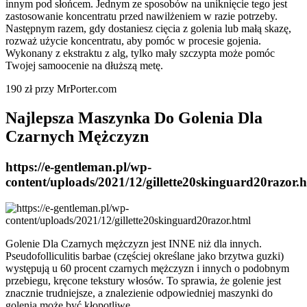
innym pod słońcem. Jednym ze sposobów na uniknięcie tego jest
zastosowanie koncentratu przed nawilżeniem w razie potrzeby.
Następnym razem, gdy dostaniesz cięcia z golenia lub małą skazę,
rozważ użycie koncentratu, aby pomóc w procesie gojenia.
Wykonany z ekstraktu z alg, tylko mały szczypta może pomóc
Twojej samoocenie na dłuższą metę.
190 zł przy MrPorter.com
Najlepsza Maszynka Do Golenia Dla
Czarnych Mężczyzn
https://e-gentleman.pl/wp-
content/uploads/2021/12/gillette20skinguard20razor.
Golenie Dla Czarnych mężczyzn jest INNE niż dla innych.
Pseudofolliculitis barbae (częściej określane jako brzytwa guzki)
występują u 60 procent czarnych mężczyzn i innych o podobnym
przebiegu, kręcone tekstury włosów. To sprawia, że golenie jest
znacznie trudniejsze, a znalezienie odpowiedniej maszynki do
golenia może być kłopotliwe.