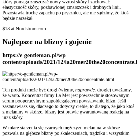
który pomaga złuszczać nowy wzrost skóry i zachować
elastyczność skóry, pozbawionej zmarszczek i drobnych linii.
Pozostawia trochę zapachu po prysznicu, ale nie sądzimy, że ktoś
będzie narzekał.
$18 at Nordstrom.com
Najlepsze na blizny i gojenie
https://e-gentleman.pl/wp-
content/uploads/2021/12/la20mer20the20concentrate.
Ten produkt może być drogi (wiemy,
naprawdę.
drogie) uważamy,
że warto. Koncentrat firmy La Mer jest powszechnie stosowanym
serum pooperacyjnym zapobiegającym powstawaniu blizn. Jeśli
zastanawiasz się, dlaczego to dotyczy ciebie, to dlatego, że jako ktoś
z melaniny w skórze, blizny jest prawie gwarantowaną reakcją na
uraz skóry.
W miarę starzenia się czarnych mężczyzn melanina w skórze
pozwala na głębsze blizny po skaleczeniach, trądziku i wszystkim