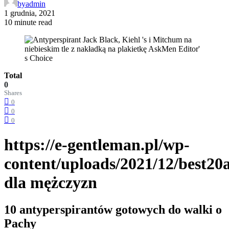
by
admin
1 grudnia, 2021
10 minute read
Total
0
Shares
0
0
0
https://e-gentleman.pl/wp-
content/uploads/2021/12/best20
dla mężczyzn
10 antyperspirantów gotowych do walki o
Pachy