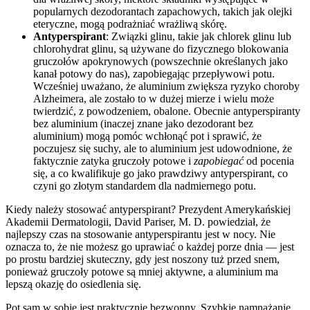
popularnych dezodorantach zapachowych, takich jak olejki
eteryczne, mogą podrażniać wrażliwą skórę.
Antyperspirant
: Związki glinu, takie jak chlorek glinu lub
chlorohydrat glinu, są używane do fizycznego blokowania
gruczołów apokrynowych (powszechnie określanych jako
kanał potowy do nas), zapobiegając przepływowi potu.
Wcześniej uważano, że aluminium zwiększa ryzyko choroby
Alzheimera, ale zostało to w dużej mierze i wielu może
twierdzić, z powodzeniem, obalone. Obecnie antyperspiranty
bez aluminium (inaczej znane jako dezodorant bez
aluminium) mogą pomóc wchłonąć pot i sprawić, że
poczujesz się suchy, ale to aluminium jest udowodnione, że
faktycznie zatyka gruczoły potowe i
zapobiegać
od pocenia
się, a co kwalifikuje go jako prawdziwy antyperspirant, co
czyni go złotym standardem dla nadmiernego potu.
Kiedy należy stosować antyperspirant? Prezydent Amerykańskiej
Akademii Dermatologii, David Pariser, M. D. powiedział, że
najlepszy czas na stosowanie antyperspirantu jest w nocy. Nie
oznacza to, że nie możesz go uprawiać o każdej porze dnia — jest
po prostu bardziej skuteczny, gdy jest noszony tuż przed snem,
ponieważ gruczoły potowe są mniej aktywne, a aluminium ma
lepszą okazję do osiedlenia się.
Pot sam w sobie jest praktycznie bezwonny. Szybkie namnażanie