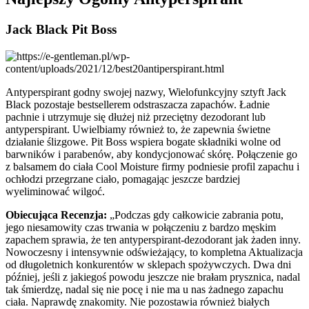
Jack Black Pit Boss
Antyperspirant godny swojej nazwy, Wielofunkcyjny sztyft Jack
Black pozostaje bestsellerem odstraszacza zapachów. Ładnie
pachnie i utrzymuje się dłużej niż przeciętny dezodorant lub
antyperspirant. Uwielbiamy również to, że zapewnia świetne
działanie ślizgowe. Pit Boss wspiera bogate składniki wolne od
barwników i parabenów, aby kondycjonować skórę. Połączenie go
z balsamem do ciała Cool Moisture firmy podniesie profil zapachu i
ochłodzi przegrzane ciało, pomagając jeszcze bardziej
wyeliminować wilgoć.
Obiecująca Recenzja:
„Podczas gdy całkowicie zabrania potu,
jego niesamowity czas trwania w połączeniu z bardzo męskim
zapachem sprawia, że ten antyperspirant-dezodorant jak żaden inny.
Nowoczesny i intensywnie odświeżający, to kompletna Aktualizacja
od długoletnich konkurentów w sklepach spożywczych. Dwa dni
później, jeśli z jakiegoś powodu jeszcze nie brałam prysznica, nadal
tak śmierdzę, nadal się nie pocę i nie ma u nas żadnego zapachu
ciała. Naprawdę znakomity. Nie pozostawia również białych