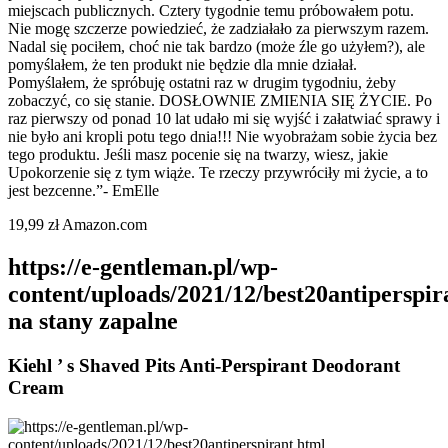
miejscach publicznych. Cztery tygodnie temu próbowałem potu.
Nie mogę szczerze powiedzieć, że zadziałało za pierwszym razem.
Nadal się pociłem, choć nie tak bardzo (może źle go użyłem?), ale
pomyślałem, że ten produkt nie będzie dla mnie działał.
Pomyślałem, że spróbuję ostatni raz w drugim tygodniu, żeby
zobaczyć, co się stanie. DOSŁOWNIE ZMIENIA SIĘ ŻYCIE. Po
raz pierwszy od ponad 10 lat udało mi się wyjść i załatwiać sprawy i
nie było ani kropli potu tego dnia!!! Nie wyobrażam sobie życia bez
tego produktu. Jeśli masz pocenie się na twarzy, wiesz, jakie
Upokorzenie się z tym wiąże. Te rzeczy przywróciły mi życie, a to
jest bezcenne.”- EmElle
19,99 zł Amazon.com
https://e-gentleman.pl/wp-
content/uploads/2021/12/best20antiperspir
na stany zapalne
Kiehl ’ s Shaved Pits Anti-Perspirant Deodorant
Cream