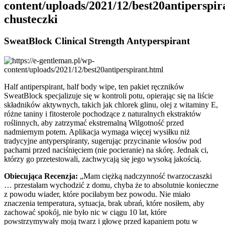
content/uploads/2021/12/best20antiperspir
chusteczki
SweatBlock Clinical Strength Antyperspirant
Half antiperspirant, half body wipe, ten pakiet ręczników
SweatBlock specjalizuje się w kontroli potu, opierając się na liście
składników aktywnych, takich jak chlorek glinu, olej z witaminy E,
różne taniny i fitosterole pochodzące z naturalnych ekstraktów
roślinnych, aby zatrzymać ekstremalną Wilgotność przed
nadmiernym potem. Aplikacja wymaga więcej wysiłku niż
tradycyjne antyperspiranty, sugerując przycinanie włosów pod
pachami przed naciśnięciem (nie pocieranie) na skórę. Jednak ci,
którzy go przetestowali, zachwycają się jego wysoką jakością.
Obiecująca Recenzja:
„Mam ciężką nadczynność twarzoczaszki
… przestałam wychodzić z domu, chyba że to absolutnie konieczne
z powodu wiader, które pociłabym bez powodu. Nie miało
znaczenia temperatura, sytuacja, brak ubrań, które nosiłem, aby
zachować spokój, nie było nic w ciągu 10 lat, które
powstrzymywały moją twarz i głowę przed kapaniem potu w