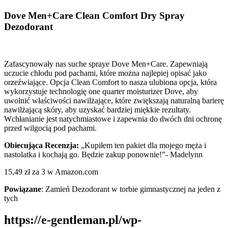
Dove Men+Care Clean Comfort Dry Spray
Dezodorant
Zafascynowały nas suche spraye Dove Men+Care. Zapewniają
uczucie chłodu pod pachami, które można najlepiej opisać jako
orzeźwiające. Opcja Clean Comfort to nasza ulubiona opcja, która
wykorzystuje technologię one quarter moisturizer Dove, aby
uwolnić właściwości nawilżające, które zwiększają naturalną barierę
nawilżającą skóry, aby uzyskać bardziej miękkie rezultaty.
Wchłanianie jest natychmiastowe i zapewnia do dwóch dni ochronę
przed wilgocią pod pachami.
Obiecująca Recenzja:
„Kupiłem ten pakiet dla mojego męża i
nastolatka i kochają go. Będzie zakup ponownie!”- Madelynn
15,49 zł za 3 w Amazon.com
Powiązane
: Zamień Dezodorant w torbie gimnastycznej na jeden z
tych
https://e-gentleman.pl/wp-