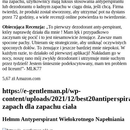
ma zapachu, użytkownicy mają luksus stosowania antyperspirantu
lub dezodorantu o ładnym zapachu w ciągu dnia, jeśli chcą. Firma
twierdzi, że produkt został stworzony, aby utrzymać pot na dystans
przez 72 godziny, a wiele recenzji online potwierdza to twierdzenie.
Obiecująca Recenzja:
„To pierwszy dezodorant anty-perspirant,
który naprawdę działa dla mnie ! Mam lęk i przypadkowo
zaczynam się pocić i to jest niesamowicie żenujące. Zawsze mam
spocone pachy. Ubieram się strategicznie, aby uniknąć oczywistych
spoconych dołów. To żenujące i jeszcze bardziej mnie niepokoi. W
każdym razie, to działało od pierwszej aplikacji! Nakładam go w
nocy, noszę rano mój zwykły dezodorant i utrzymuje mnie suchym
przez tydzień! Jestem śmiesznie podekscytowany, mam ten problem
od liceum!”- MLK77
5,67 zł Amazon.com
https://e-gentleman.pl/wp-
content/uploads/2021/12/best20antiperspir
zapach dla zapachu ciała
Helmm Antyperspirant Wielokrotnego Napełniania