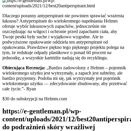
Dlaczego poranny antyperspirant nie powinien sprawiać wrażenia
luksusu? Antyperspirant do wielokrotnego napełniania Helmm
oferuje wybór luksusowych zapachów, jednocześnie nie
oszczędzając na wilgoci i ochronie przed zapachami ciała, aby
Twoje pestki były suche i wyjątkowo wygodne. Ale to
podwyższone opakowanie oddziela ten antyperspirant od
opakowania. Prawdziwe piękno tego pięknego projektu polega na
tym, że redukuje odpady plastikowe o ponad 60 procent na
jednostkę, a wszystkie kartridże nadają się do recyklingu.
Obiecująca Recenzja:
„Bardzo zadowolony z Helmm – pojemnik
wielokrotnego użytku jest wytrzymały, a zapach jest subtelny, ale
bardzo przyjemny. Podoba mi się, jak wytrzymały jest pojemnik
wielokrotnego użytku — zdecydowanie zbudowany, aby przetrwać
całe życie.”- Ryan
$30 do subskrypcji na Helmm.com
https://e-gentleman.pl/wp-
content/uploads/2021/12/best20antiperspir
do podrażnień skóry wrażliwej