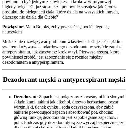
powinno to być jednym z łatwiejszych kroków w rutynowej
higieny, więc jeśli już stosujesz i ponownie stosujesz jakiś rodzaj
produktu do pielęgnacji ciała, który działa na wszystkich innych,
dlaczego nie działa dla Ciebie?
Powiązane
: Mam Botoks, żeby przestać się pocić i tego się
nauczyłem
Możesz nie rozwiązywać problemu właściwie. Jeśli jesteś ciężkim
swetrem i używasz standardowego dezodorantu w sztyfcie zamiast
antyperspirantu, już zaczynasz krok w tył. Pierwszą rzeczą, którą
powinieneś zrobić, jest zapoznanie się z różnicą między
dezodorantem a antyperspirantem.
Dezodorant męski a antyperspirant męski
Dezodorant
: Zapach jest połączony z kwaśnymi lub słonymi
składnikami, takimi jak alkohol, drzewo herbaciane, oczar
wirginijski, tlenek cynku i soda oczyszczona, aby zabić
bakterie powodujące zapach i absorbować pot, chociaż
główną funkcją dezodorantu jest zapobieganie zapachowi
potu. Podczas gdy dezodoranty są zazwyczaj bezpieczniejsze
dla wrażliwej skóry, niektóre składniki występujące w