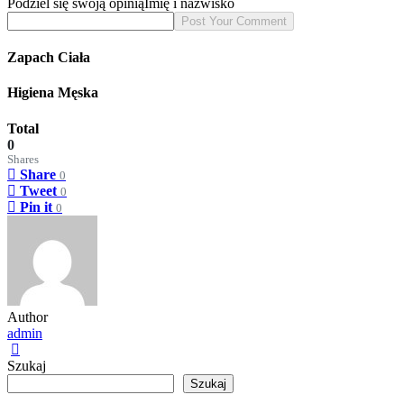
Podziel się swoją opinią
Imię i nazwisko
Zapach Ciała
Higiena Męska
Total
0
Shares
Share
0
Tweet
0
Pin it
0
Author
admin
Szukaj
Szukaj