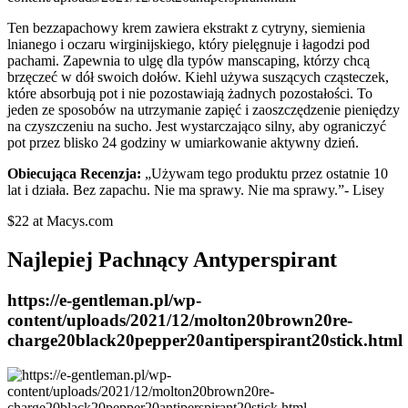
Ten bezzapachowy krem zawiera ekstrakt z cytryny, siemienia
lnianego i oczaru wirginijskiego, który pielęgnuje i łagodzi pod
pachami. Zapewnia to ulgę dla typów manscaping, którzy chcą
brzęczeć w dół swoich dołów. Kiehl używa suszących cząsteczek,
które absorbują pot i nie pozostawiają żadnych pozostałości. To
jeden ze sposobów na utrzymanie zapięć i zaoszczędzenie pieniędzy
na czyszczeniu na sucho. Jest wystarczająco silny, aby ograniczyć
pot przez blisko 24 godziny w umiarkowanie aktywny dzień.
Obiecująca Recenzja:
„Używam tego produktu przez ostatnie 10
lat i działa. Bez zapachu. Nie ma sprawy. Nie ma sprawy.”- Lisey
$22 at Macys.com
Najlepiej Pachnący Antyperspirant
https://e-gentleman.pl/wp-
content/uploads/2021/12/molton20brown20re-
charge20black20pepper20antiperspirant20stick.html