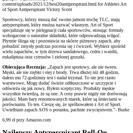
Sportowcy, którzy muszą dać swoim jamom trochę TLC, mają
antyperspirant, który można nazwać własnym. Art of Sport
specjalizuje się w pielęgnacji ciała sportowców, stosując formuły
wzbogacone o naturalne składniki, które odprowadzają wilgoć.
Płynnie ślizga się i pozostawia na skórze piżmowy zapach, aby
pobudzić zmysły podczas pocenia się i ćwiczeń. Wybierz spośród
wielu zapachów, w tym drzewa sandałowego, cedru i wanilii,
eukaliptusa oraz cytrusów i zielonej gruszki.
Obiecująca Recenzja:
„Zapach jest sportowy, ale nie tween.
Męski, ale nie zrębki i olej z brody. Trwa dłużej niż 48 godzin,
dałem mu 72-godzinny test i nadal trzymał. To nie jest ciasto
warstwowe, Mogę dodać świeże odtłuszczone w szczypcie i
odświeża się jak nowy. Byłem sceptyczny. Produkty męskie
wszystkie twierdzą, że są one. A ceny prawie nigdy nie dorównują
jakości. Mam bary renomowanych marek, które są śmieciami w
porównaniu. To ten. Cieszę się, że spróbowałem z Art of Sport.
Uwielbiam zapach AOS o poranku, pachnie zwycięstwem.”- Burke
6,99 zł przy Amazon.com
Najlepszy Antyperspirant Roll-On