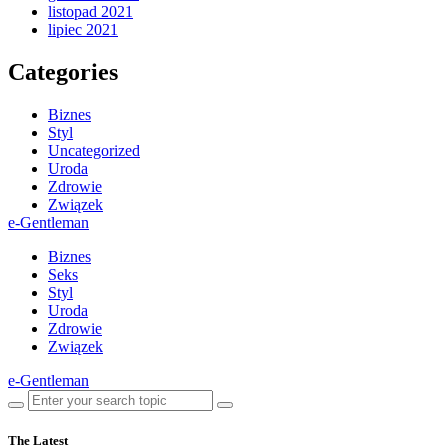
listopad 2021
lipiec 2021
Categories
Biznes
Styl
Uncategorized
Uroda
Zdrowie
Związek
e-Gentleman
Biznes
Seks
Styl
Uroda
Zdrowie
Związek
e-Gentleman
The Latest