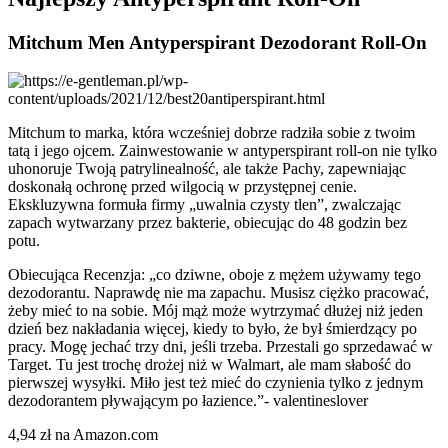
Mitchum Men Antyperspirant Dezodorant Roll-On
Mitchum to marka, która wcześniej dobrze radziła sobie z twoim
tatą i jego ojcem. Zainwestowanie w antyperspirant roll-on nie tylko
uhonoruje Twoją patrylinealność, ale także Pachy, zapewniając
doskonałą ochronę przed wilgocią w przystępnej cenie.
Ekskluzywna formuła firmy „uwalnia czysty tlen”, zwalczając
zapach wytwarzany przez bakterie, obiecując do 48 godzin bez
potu.
Obiecująca Recenzja: „co dziwne, oboje z mężem używamy tego
dezodorantu. Naprawdę nie ma zapachu. Musisz ciężko pracować,
żeby mieć to na sobie. Mój mąż może wytrzymać dłużej niż jeden
dzień bez nakładania więcej, kiedy to było, że był śmierdzący po
pracy. Mogę jechać trzy dni, jeśli trzeba. Przestali go sprzedawać w
Target. Tu jest trochę drożej niż w Walmart, ale mam słabość do
pierwszej wysyłki. Miło jest też mieć do czynienia tylko z jednym
dezodorantem pływającym po łazience.”- valentineslover
4,94 zł na Amazon.com