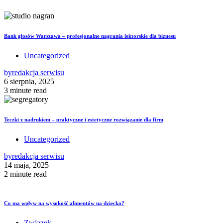
Bank głosów Warszawa – profesjonalne nagrania lektorskie dla biznesu
Uncategorized
by
redakcja serwisu
6 sierpnia, 2025
3 minute read
Teczki z nadrukiem – praktyczne i estetyczne rozwiązanie dla firm
Uncategorized
by
redakcja serwisu
14 maja, 2025
2 minute read
Co ma wpływ na wysokość alimentów na dziecko?
Związek