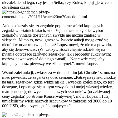
niezależnie od tego, czy jest to Seiko, czy Rolex, kupują je w celu
określenia czasu.”
Aukcje okazały się szczególnie popularne wśród kupujących
zegarki w ostatnich latach, w dużej mierze dlatego, że wybór
zegarków vintage dostępnych zwykle nie można znaleźć w
sklepach. Mimo to, nowi gracze w świecie aukcji mogą czuć się
nieufni w uczestnictwie, chociaż Lopez mówi, że nie ma powodu,
aby się denerwować. (W rzeczywistości chętnie udziela się na
pytania dotyczące zarówno zegarków, jak i procedur aukcyjnych;
możesz nawet wysłać do niego e-mail). „Naprawdę chcę, aby
kupujący po raz pierwszy weszli na rynek”, mówi Lopez.
Wśród zalet aukcji, zwłaszcza w domu takim jak Christie ’ s, można
mieć pewność, że zegarki są dość cenione. „Patrzę na rynek, chodzę
na targi zegarków, gdzie widzę niskie i wysokie końce tego, co jest
dostępne, i opierając się na tym wszystkim i mojej własnej wiedzy,
mam tendencję do wyceniania naszych szacunków (oczekiwanej
ceny zegarka) po stronie Konserwatywnej”, mówi Lopez. „Tutaj
umieściliśmy wiele naszych szacunków w zakresie od 3000 do 10
000 USD, aby przyciągnąć kupujących.”