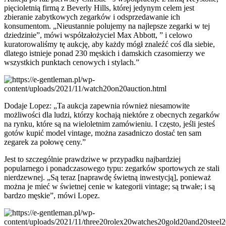
pięcioletnią firmą z Beverly Hills, której jedynym celem jest
zbieranie zabytkowych zegarków i odsprzedawanie ich
konsumentom. „Nieustannie polujemy na najlepsze zegarki w tej
dziedzinie”, mówi współzałożyciel Max Abbott, ” i celowo
kuratorowaliśmy tę aukcję, aby każdy mógł znaleźć coś dla siebie,
dlatego istnieje ponad 230 męskich i damskich czasomierzy we
wszystkich punktach cenowych i stylach.”
Dodaje Lopez: „Ta aukcja zapewnia również niesamowite
możliwości dla ludzi, którzy kochają niektóre z obecnych zegarków
na rynku, które są na wieloletnim zamówieniu. I często, jeśli jesteś
gotów kupić model vintage, można zasadniczo dostać ten sam
zegarek za połowę ceny.”
Jest to szczególnie prawdziwe w przypadku najbardziej
popularnego i ponadczasowego typu: zegarków sportowych ze stali
nierdzewnej. „Są teraz [naprawdę świetną inwestycją], ponieważ
można je mieć w świetnej cenie w kategorii vintage; są trwałe; i są
bardzo męskie”, mówi Lopez.