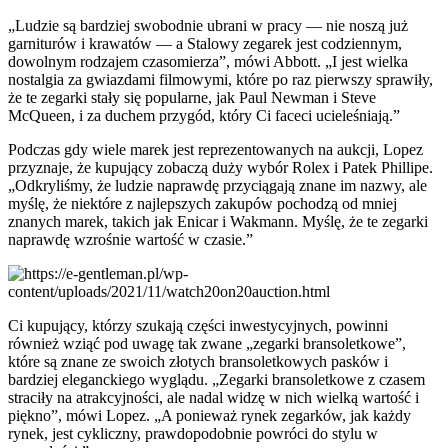
„Ludzie są bardziej swobodnie ubrani w pracy — nie noszą już
garniturów i krawatów — a Stalowy zegarek jest codziennym,
dowolnym rodzajem czasomierza”, mówi Abbott. „I jest wielka
nostalgia za gwiazdami filmowymi, które po raz pierwszy sprawiły,
że te zegarki stały się popularne, jak Paul Newman i Steve
McQueen, i za duchem przygód, który Ci faceci ucieleśniają.”
Podczas gdy wiele marek jest reprezentowanych na aukcji, Lopez
przyznaje, że kupujący zobaczą duży wybór Rolex i Patek Phillipe.
„Odkryliśmy, że ludzie naprawdę przyciągają znane im nazwy, ale
myślę, że niektóre z najlepszych zakupów pochodzą od mniej
znanych marek, takich jak Enicar i Wakmann. Myślę, że te zegarki
naprawdę wzrośnie wartość w czasie.”
Ci kupujący, którzy szukają części inwestycyjnych, powinni
również wziąć pod uwagę tak zwane „zegarki bransoletkowe”,
które są znane ze swoich złotych bransoletkowych pasków i
bardziej eleganckiego wyglądu. „Zegarki bransoletkowe z czasem
straciły na atrakcyjności, ale nadal widzę w nich wielką wartość i
piękno”, mówi Lopez. „A ponieważ rynek zegarków, jak każdy
rynek, jest cykliczny, prawdopodobnie powróci do stylu w