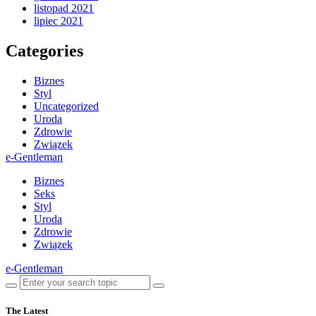
listopad 2021
lipiec 2021
Categories
Biznes
Styl
Uncategorized
Uroda
Zdrowie
Związek
e-Gentleman
Biznes
Seks
Styl
Uroda
Zdrowie
Związek
e-Gentleman
The Latest