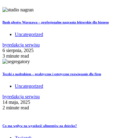
Bank głosów Warszawa – profesjonalne nagrania lektorskie dla biznesu
Uncategorized
by
redakcja serwisu
6 sierpnia, 2025
3 minute read
Teczki z nadrukiem – praktyczne i estetyczne rozwiązanie dla firm
Uncategorized
by
redakcja serwisu
14 maja, 2025
2 minute read
Co ma wpływ na wysokość alimentów na dziecko?
Związek