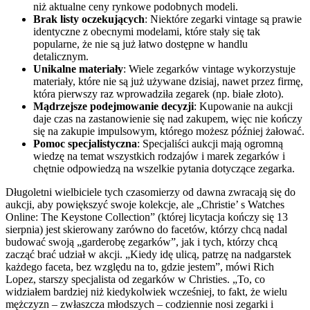
niż aktualne ceny rynkowe podobnych modeli.
Brak listy oczekujących
: Niektóre zegarki vintage są prawie
identyczne z obecnymi modelami, które stały się tak
popularne, że nie są już łatwo dostępne w handlu
detalicznym.
Unikalne materiały
: Wiele zegarków vintage wykorzystuje
materiały, które nie są już używane dzisiaj, nawet przez firmę,
która pierwszy raz wprowadziła zegarek (np. białe złoto).
Mądrzejsze podejmowanie decyzji
: Kupowanie na aukcji
daje czas na zastanowienie się nad zakupem, więc nie kończy
się na zakupie impulsowym, którego możesz później żałować.
Pomoc specjalistyczna
: Specjaliści aukcji mają ogromną
wiedzę na temat wszystkich rodzajów i marek zegarków i
chętnie odpowiedzą na wszelkie pytania dotyczące zegarka.
Długoletni wielbiciele tych czasomierzy od dawna zwracają się do
aukcji, aby powiększyć swoje kolekcje, ale „Christie’ s Watches
Online: The Keystone Collection” (której licytacja kończy się 13
sierpnia) jest skierowany zarówno do facetów, którzy chcą nadal
budować swoją „garderobę zegarków”, jak i tych, którzy chcą
zacząć brać udział w akcji. „Kiedy idę ulicą, patrzę na nadgarstek
każdego faceta, bez względu na to, gdzie jestem”, mówi Rich
Lopez, starszy specjalista od zegarków w Christies. „To, co
widziałem bardziej niż kiedykolwiek wcześniej, to fakt, że wielu
mężczyzn – zwłaszcza młodszych – codziennie nosi zegarki i