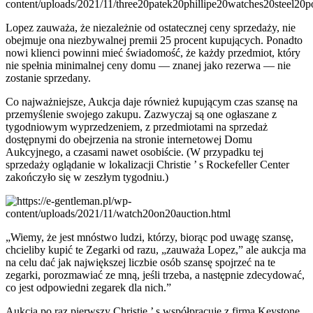
Lopez zauważa, że niezależnie od ostatecznej ceny sprzedaży, nie
obejmuje ona niezbywalnej premii 25 procent kupujących. Ponadto
nowi klienci powinni mieć świadomość, że każdy przedmiot, który
nie spełnia minimalnej ceny domu — znanej jako rezerwa — nie
zostanie sprzedany.
Co najważniejsze, Aukcja daje również kupującym czas szansę na
przemyślenie swojego zakupu. Zazwyczaj są one ogłaszane z
tygodniowym wyprzedzeniem, z przedmiotami na sprzedaż
dostępnymi do obejrzenia na stronie internetowej Domu
Aukcyjnego, a czasami nawet osobiście. (W przypadku tej
sprzedaży oglądanie w lokalizacji Christie ’ s Rockefeller Center
zakończyło się w zeszłym tygodniu.)
„Wiemy, że jest mnóstwo ludzi, którzy, biorąc pod uwagę szansę,
chcieliby kupić te Zegarki od razu, „zauważa Lopez,” ale aukcja ma
na celu dać jak największej liczbie osób szansę spojrzeć na te
zegarki, porozmawiać ze mną, jeśli trzeba, a następnie zdecydować,
co jest odpowiedni zegarek dla nich.”
Aukcja po raz pierwszy Christie ’ s współpracuje z firmą Keystone,