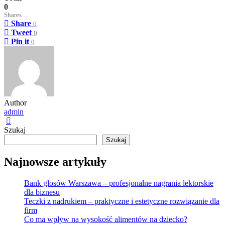
0
Shares
Share
0
Tweet
0
Pin it
0
Author
admin
Szukaj
Szukaj
Najnowsze artykuły
Bank głosów Warszawa – profesjonalne nagrania lektorskie
dla biznesu
Teczki z nadrukiem – praktyczne i estetyczne rozwiązanie dla
firm
Co ma wpływ na wysokość alimentów na dziecko?