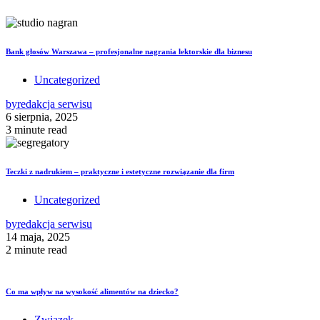
Bank głosów Warszawa – profesjonalne nagrania lektorskie dla biznesu
Uncategorized
by
redakcja serwisu
6 sierpnia, 2025
3 minute read
Teczki z nadrukiem – praktyczne i estetyczne rozwiązanie dla firm
Uncategorized
by
redakcja serwisu
14 maja, 2025
2 minute read
Co ma wpływ na wysokość alimentów na dziecko?
Związek