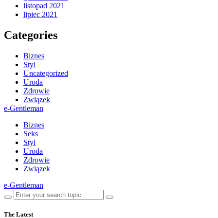
listopad 2021
lipiec 2021
Categories
Biznes
Styl
Uncategorized
Uroda
Zdrowie
Związek
e-Gentleman
Biznes
Seks
Styl
Uroda
Zdrowie
Związek
e-Gentleman
The Latest