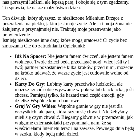
nas gorszymi ludźmi, ale lepszą parą, i oboje się z tym zgadzamy.
To sprawia, że nasze małżeństwo działa.
Ten dźwięk, który słyszysz, to niezliczone Milenium Drżące z
przerażenia na piekło, jakim jest moje życie. Ale ja i moja żona nie
żałujemy, a przynajmniej nie. Traktuję moje przetrwanie jako
potwierdzenie.
Istnieją niezliczone inne daty, które mogą uratować Ci życie bez
zmuszania Cię do zatrudniania Opiekunki:
Idź Na Spacer:
Nie jestem fanem ćwiczeń, ale jestem fanem
wolnego. Twoje dzieci będą przeciągać nogi, więc jeśli ty i
twój partner pozostaniecie kilka kroków przed nimi, możecie
na krótko udawać, że wasze życie jest cudownie wolne od
dzieci.
Karty Do Gry:
Lubimy karty przeciwko ludzkości, ale
możesz rzucić sobie wyzwanie w pokera lub blackjacka, jeśli
chcesz. Pamiętaj tylko, że hazard traci część emocji, gdy
dzielisz Wspólne konto bankowe.
Graj W Gry Wideo
: Wspólne granie w gry nie jest dla
wszystkich, ale para, która razem się chwali. Nie żebyśmy
mieli się czym chwalić. Biegamy głównie w przerażeniu, jak
wulgarne czternastolatki przypominają nam, że są
właścicielami Internetu teraz i na zawsze. Pewnego dnia będą
w szoku, kiedy będą mieli dzieci.