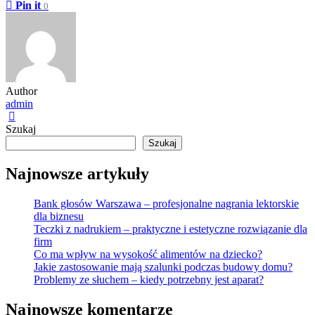
Pin it
0
Author
admin
Szukaj
Szukaj
Najnowsze artykuły
Bank głosów Warszawa – profesjonalne nagrania lektorskie
dla biznesu
Teczki z nadrukiem – praktyczne i estetyczne rozwiązanie dla
firm
Co ma wpływ na wysokość alimentów na dziecko?
Jakie zastosowanie mają szalunki podczas budowy domu?
Problemy ze słuchem – kiedy potrzebny jest aparat?
Najnowsze komentarze