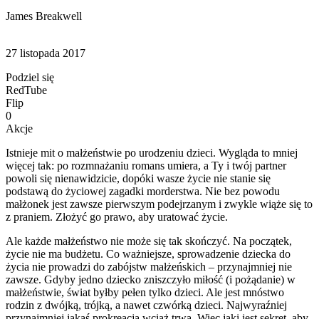
James Breakwell
27 listopada 2017
Podziel się
RedTube
Flip
0
Akcje
Istnieje mit o małżeństwie po urodzeniu dzieci. Wygląda to mniej
więcej tak: po rozmnażaniu romans umiera, a Ty i twój partner
powoli się nienawidzicie, dopóki wasze życie nie stanie się
podstawą do życiowej zagadki morderstwa. Nie bez powodu
małżonek jest zawsze pierwszym podejrzanym i zwykle wiąże się to
z praniem. Złożyć go prawo, aby uratować życie.
Ale każde małżeństwo nie może się tak skończyć. Na początek,
życie nie ma budżetu. Co ważniejsze, sprowadzenie dziecka do
życia nie prowadzi do zabójstw małżeńskich – przynajmniej nie
zawsze. Gdyby jedno dziecko zniszczyło miłość (i pożądanie) w
małżeństwie, świat byłby pełen tylko dzieci. Ale jest mnóstwo
rodzin z dwójką, trójką, a nawet czwórką dzieci. Najwyraźniej
przynajmniej jakaś prokreacja wciąż trwa. Więc jaki jest sekret, aby