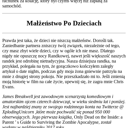
rachunek za kolację, który był czymś więcej niż zapłatą za
samochód.
Małżeństwo Po Dzieciach
Prawda jest taka, że dzieci nie niszczą małżeństw. Dorośli tak.
Zaniedbanie partnera zniszczy twój związek, niezależnie od tego,
czy masz zbyt wiele dzieci, czy w ogóle ich nie masz. Dlatego
nigdy nie opuszczę nocy Randkowej, nawet jeśli większość naszych
randek jest odrobinę nietradycyjna. Nasza dzisiejsza randka, na
przykład, polegała na tym, że gorączkowo kończyłem zaległy
artykuł o date nights, podczas gdy moja żona gniewnie patrzyła na
mnie z drugiej strony pokoju. Nie przeszkadzało mi to. Jeśli zmienią
moją historię w film na całe życie, upewnij się, że zagra mnie Chris
Evans.
James Breakwell jest zawodowym scenarzystą komediowym i
amatorskim ojcem czterech dziewcząt, w wieku siedmiu lat i poniżej.
Jest najbardziej znany ze swojego rodzinnego konta na Twitterze @
XplodingUnicorn ,które może pochwalić się ponad 950 000
obserwujących. Jego pierwsza książka,
Only Dead on the Inside: a
Parent ’ s Guide to Surviving the Zombie Apocalypse,
został
wydany w październiku 2017 roku.