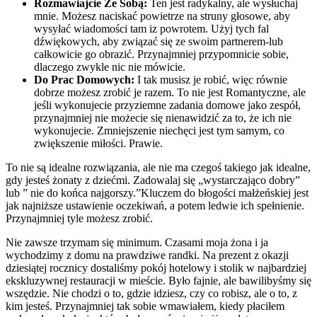
Rozmawiajcie Ze Sobą:
Ten jest radykalny, ale wysłuchaj
mnie. Możesz naciskać powietrze na struny głosowe, aby
wysyłać wiadomości tam iz powrotem. Użyj tych fal
dźwiękowych, aby związać się ze swoim partnerem-lub
całkowicie go obrazić. Przynajmniej przypomnicie sobie,
dlaczego zwykle nic nie mówicie.
Do Prac Domowych:
I tak musisz je robić, więc równie
dobrze możesz zrobić je razem. To nie jest Romantyczne, ale
jeśli wykonujecie przyziemne zadania domowe jako zespół,
przynajmniej nie możecie się nienawidzić za to, że ich nie
wykonujecie. Zmniejszenie niechęci jest tym samym, co
zwiększenie miłości. Prawie.
To nie są idealne rozwiązania, ale nie ma czegoś takiego jak idealne,
gdy jesteś żonaty z dziećmi. Zadowalaj się „wystarczająco dobry”
lub ” nie do końca najgorszy.”Kluczem do błogości małżeńskiej jest
jak najniższe ustawienie oczekiwań, a potem ledwie ich spełnienie.
Przynajmniej tyle możesz zrobić.
Nie zawsze trzymam się minimum. Czasami moja żona i ja
wychodzimy z domu na prawdziwe randki. Na prezent z okazji
dziesiątej rocznicy dostaliśmy pokój hotelowy i stolik w najbardziej
ekskluzywnej restauracji w mieście. Było fajnie, ale bawilibyśmy się
wszędzie. Nie chodzi o to, gdzie idziesz, czy co robisz, ale o to, z
kim jesteś. Przynajmniej tak sobie wmawiałem, kiedy płaciłem