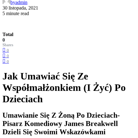
by
admin
30 listopada, 2021
5 minute read
Total
0
Shares
0
0
0
Jak Umawiać Się Ze
Współmałżonkiem (I Żyć) Po
Dzieciach
Umawianie Się Z Żoną Po Dzieciach-
Pisarz Komediowy James Breakwell
Dzieli Się Swoimi Wskazówkami