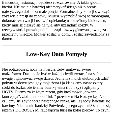
francuskiej restauracji, będziesz rozczarowany. A także głodni i
biedni. Nie ma nic bardziej nieamerykańskiego niż płacenie
najwyższego dolara za małe porcje. Formalne daty kolacji stworzyć
zbyt wiele presji do zabawy. Musisz wyczyścić swój harmonogram,
dokonać rezerwacji i ustawić opiekunkę na określony blok czasu,
kiedy musisz cieszyć się na tyle, aby uzasadnić koszty. W
rzeczywistości prawdopodobnie zapłacisz wygórowaną kwotę za
przeciętny wieczór. Mogłeś zostać w domu i zostać zawiedziony za
darmo.
Low-Key Data Pomysły
Nie potrzebujesz nocy na mieście, żeby uratować swoje
małżeństwo. Data może być w każdej chwili zwracać na siebie
uwagę i ignorować swoje dzieci. Jednym z moich ulubionych „dat”
pobytu w domu jest, gdy moja żona i ja kładziemy nasze cztery
córki do łóżka, otwieramy butelkę wina (lub trzy) i oglądamy
HGTV. Pijemy za każdym razem, gdy ktoś mówi: „otwarta
koncepcja”, „totalna robota” lub ” przestrzeń Na Rozrywkę.”Nie
czujemy się zbyt dobrze następnego ranka, ale Tej nocy świetnie się
bawimy. Nie ma nic bardziej Potwierdzającego życie niż śmianie się
razem z DOROSŁYM, rzucającym furią na kolor pleców. To czyni