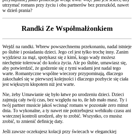
utrzymać romans przy życiu i obu partnerów bez przeszkód, nawet
w dzień prania?
Randki Ze Współmałżonkiem
Wejdź na randki. Wbrew powszechnemu przekonaniu, nadal istnieje
po ślubie i posiadaniu dzieci. Jego cel jest tylko trochę inny. Zanim
wyjdziesz za mąż, spotykasz się z kimś, kogo wady możesz
niechętnie tolerować do końca życia. Ale po ślubie, umawiasz się,
aby potwierdzić, że godzenie się z tymi wadami jest nadal tego
warte. Romantyczne wspólne wieczory przypominają, dlaczego
zakochałeś się w pierwszej kolejności i dlaczego pozbycie się ciała
jest większym kłopotem niż jest warte.
Nie, żeby Umawianie się było łatwe po urodzeniu dzieci. Dzieci
zajmują cały twój czas, bez względu na to, ile lub mało masz. Ty i
twój partner musicie jakoś wcisnąć romans w pozostałe zero minut
dnia. To wykonalne, a ty nawet nie potrzebujesz wehikułu czasu ani
wstecznej kontroli urodzeń, aby to zrobić. Wszystko, co musisz
zrobić, to zmienić definicję daty.
Jeśli zawsze oczekujesz kolacji przy świecach w eleganckiej