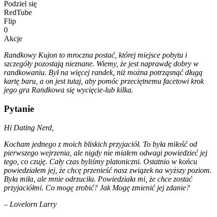
Podziel się
RedTube
Flip
0
Akcje
Randkowy Kujon to mroczna postać, której miejsce pobytu i
szczegóły pozostają nieznane. Wiemy, że jest naprawdę dobry w
randkowaniu. Był na więcej randek, niż można potrząsnąć długą
kartę baru, a on jest tutaj, aby pomóc przeciętnemu facetowi krok
jego gra Randkowa się wycięcie-lub kilka.
Pytanie
Hi Dating Nerd,
Kocham jednego z moich bliskich przyjaciół. To była miłość od
pierwszego wejrzenia, ale nigdy nie miałem odwagi powiedzieć jej
tego, co czuję. Cały czas byliśmy platoniczni. Ostatnio w końcu
powiedziałem jej, że chcę przenieść nasz związek na wyższy poziom.
Była miła, ale mnie odrzuciła. Powiedziała mi, że chce zostać
przyjaciółmi. Co mogę zrobić? Jak Mogę zmienić jej zdanie?
– Lovelorn Larry