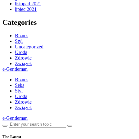
listopad 2021
lipiec 2021
Categories
Biznes
Styl
Uncategorized
Uroda
Zdrowie
Związek
e-Gentleman
Biznes
Seks
Styl
Uroda
Zdrowie
Związek
e-Gentleman
The Latest