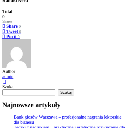
Randki Nerd
Total
0
Shares
Share
0
Tweet
0
Pin it
0
Author
admin
Szukaj
Szukaj
Najnowsze artykuły
Bank głosów Warszawa – profesjonalne nagrania lektorskie
dla biznesu
Teczki z nadrukiem – praktyczne i estetyczne rozwiązanie dla