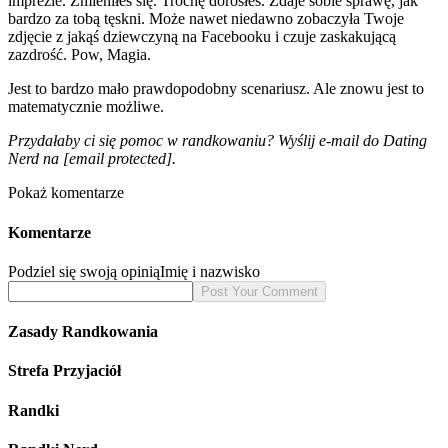
imprezie. Zmieniłeś się. Trochę dorosłeś. Zdaje sobie sprawę, jak
bardzo za tobą tęskni. Może nawet niedawno zobaczyła Twoje
zdjęcie z jakąś dziewczyną na Facebooku i czuje zaskakującą
zazdrość. Pow, Magia.
Jest to bardzo mało prawdopodobny scenariusz. Ale znowu jest to
matematycznie możliwe.
Przydałaby ci się pomoc w randkowaniu? Wyślij e-mail do Dating
Nerd na
[email protected]
.
Pokaż komentarze
Komentarze
Podziel się swoją opinią
Imię i nazwisko
Zasady Randkowania
Strefa Przyjaciół
Randki