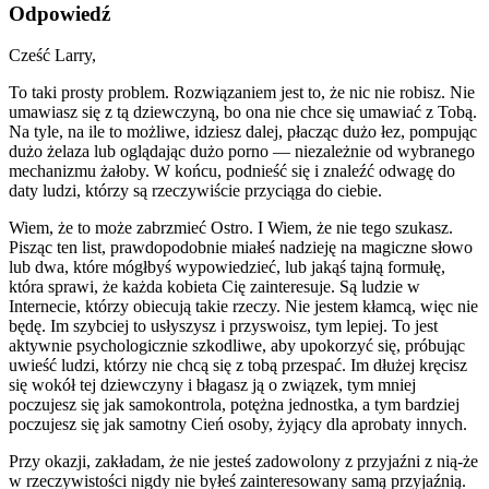
Odpowiedź
Cześć Larry,
To taki prosty problem. Rozwiązaniem jest to, że nic nie robisz. Nie
umawiasz się z tą dziewczyną, bo ona nie chce się umawiać z Tobą.
Na tyle, na ile to możliwe, idziesz dalej, płacząc dużo łez, pompując
dużo żelaza lub oglądając dużo porno — niezależnie od wybranego
mechanizmu żałoby. W końcu, podnieść się i znaleźć odwagę do
daty ludzi, którzy są rzeczywiście przyciąga do ciebie.
Wiem, że to może zabrzmieć Ostro. I Wiem, że nie tego szukasz.
Pisząc ten list, prawdopodobnie miałeś nadzieję na magiczne słowo
lub dwa, które mógłbyś wypowiedzieć, lub jakąś tajną formułę,
która sprawi, że każda kobieta Cię zainteresuje. Są ludzie w
Internecie, którzy obiecują takie rzeczy. Nie jestem kłamcą, więc nie
będę. Im szybciej to usłyszysz i przyswoisz, tym lepiej. To jest
aktywnie psychologicznie szkodliwe, aby upokorzyć się, próbując
uwieść ludzi, którzy nie chcą się z tobą przespać. Im dłużej kręcisz
się wokół tej dziewczyny i błagasz ją o związek, tym mniej
poczujesz się jak samokontrola, potężna jednostka, a tym bardziej
poczujesz się jak samotny Cień osoby, żyjący dla aprobaty innych.
Przy okazji, zakładam, że nie jesteś zadowolony z przyjaźni z nią-że
w rzeczywistości nigdy nie byłeś zainteresowany samą przyjaźnią.