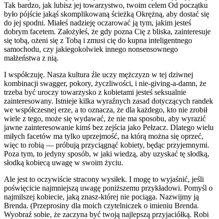
Tak bardzo, jak lubisz jej towarzystwo, twoim celem Od początku
było pójście jakąś skomplikowaną ścieżką Okrężną, aby dostać się
do jej spodni. Miałeś nadzieję oczarować ją tym, jakim jesteś
dobrym facetem. Założyłeś, że gdy pozna Cię z bliska, zainteresuje
się tobą, ożeni się z Tobą i zmusi cię do kupna inteligentnego
samochodu, czy jakiegokolwiek innego nonsensownego
małżeństwa z nią.
I współczuję. Nasza kultura źle uczy mężczyzn w tej dziwnej
kombinacji swagger, pokory, życzliwości, i nie-giving-a-damn, że
trzeba być uroczy towarzysko z kobietami jesteś seksualnie
zainteresowany. Istnieje kilka wyraźnych zasad dotyczących randek
we współczesnej erze, a to oznacza, że dla każdego, kto nie zrobił
wiele z tego, może się wydawać, że nie ma sposobu, aby wyrazić
jawne zainteresowanie kimś bez zejścia jako Pełzacz. Dlatego wielu
miłych facetów ma tylko uprzejmość, na którą można się oprzeć,
więc to robią — próbują przyciągnąć kobiety, będąc przyjemnymi.
Poza tym, to jedyny sposób, w jaki wiedzą, aby uzyskać tę słodką,
słodką kobiecą uwagę w swoim życiu.
Ale jest to oczywiście stracony wysiłek. I mogę to wyjaśnić, jeśli
poświęcicie najmniejszą uwagę poniższemu przykładowi. Pomyśl o
najmilszej kobiecie, jaką znasz-której nie pociąga. Nazwijmy ją
Brenda. (Przeprosiny dla moich czytelniczek o imieniu Brenda.
Wyobraź sobie, że zaczyna być twoją najlepszą przyjaciółką. Robi