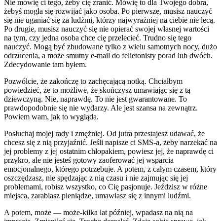
Nie mówię ci tego, żeby cię zranić. Mówię to dla Twojego dobra,
żebyś mogła się rozwijać jako osoba. Po pierwsze, musisz nauczyć
się nie uganiać się za ludźmi, którzy najwyraźniej na ciebie nie lecą.
Po drugie, musisz nauczyć się nie opierać swojej własnej wartości
na tym, czy jedna osoba chce cię przelecieć. Trudno się tego
nauczyć. Mogą być zbudowane tylko z wielu samotnych nocy, dużo
odrzucenia, a może smutny e-mail do felietonisty porad lub dwóch.
Zdecydowanie tam byłem.
Pozwólcie, że zakończę to zachęcającą notką. Chciałbym
powiedzieć, że to możliwe, że skończysz umawiając się z tą
dziewczyną. Nie, naprawdę. To nie jest gwarantowane. To
prawdopodobnie się nie wydarzy. Ale jest szansa na zewnątrz.
Powiem wam, jak to wygląda.
Posłuchaj mojej rady i zmężniej. Od jutra przestajesz udawać, że
chcesz się z nią przyjaźnić. Jeśli napisze ci SMS-a, żeby narzekać na
jej problemy z jej ostatnim chłopakiem, powiesz jej, że naprawdę ci
przykro, ale nie jesteś gotowy zaoferować jej wsparcia
emocjonalnego, którego potrzebuje. A potem, z całym czasem, który
oszczędzasz, nie spędzając z nią czasu i nie zajmując się jej
problemami, robisz wszystko, co Cię pasjonuje. Jeździsz w różne
miejsca, zarabiasz pieniądze, umawiasz się z innymi ludźmi.
A potem, może — może-kilka lat później, wpadasz na nią na