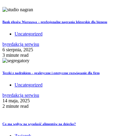
Bank głosów Warszawa – profesjonalne nagrania lektorskie dla biznesu
Uncategorized
by
redakcja serwisu
6 sierpnia, 2025
3 minute read
Teczki z nadrukiem – praktyczne i estetyczne rozwiązanie dla firm
Uncategorized
by
redakcja serwisu
14 maja, 2025
2 minute read
Co ma wpływ na wysokość alimentów na dziecko?
Związek