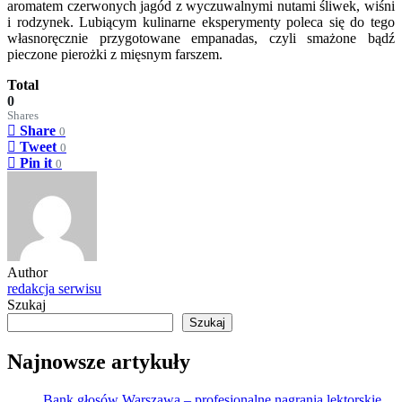
aromatem czerwonych jagód z wyczuwalnymi nutami śliwek, wiśni
i rodzynek. Lubiącym kulinarne eksperymenty poleca się do tego
własnoręcznie przygotowane empanadas, czyli smażone bądź
pieczone pierożki z mięsnym farszem.
Total
0
Shares
Share
0
Tweet
0
Pin it
0
Author
redakcja serwisu
Szukaj
Szukaj
Najnowsze artykuły
Bank głosów Warszawa – profesjonalne nagrania lektorskie