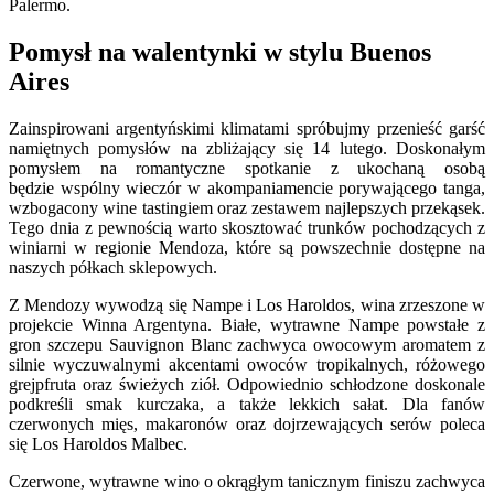
Palermo.
Pomysł na walentynki w stylu Buenos
Aires
Zainspirowani argentyńskimi klimatami spróbujmy przenieść garść
namiętnych pomysłów na zbliżający się 14 lutego. Doskonałym
pomysłem na romantyczne spotkanie z ukochaną osobą
będzie wspólny wieczór w akompaniamencie porywającego tanga,
wzbogacony wine tastingiem oraz zestawem najlepszych przekąsek.
Tego dnia z pewnością warto skosztować trunków pochodzących z
winiarni w regionie Mendoza, które są powszechnie dostępne na
naszych półkach sklepowych.
Z Mendozy wywodzą się Nampe i Los Haroldos, wina zrzeszone w
projekcie Winna Argentyna. Białe, wytrawne Nampe powstałe z
gron szczepu Sauvignon Blanc zachwyca owocowym aromatem z
silnie wyczuwalnymi akcentami owoców tropikalnych, różowego
grejpfruta oraz świeżych ziół. Odpowiednio schłodzone doskonale
podkreśli smak kurczaka, a także lekkich sałat. Dla fanów
czerwonych mięs, makaronów oraz dojrzewających serów poleca
się Los Haroldos Malbec.
Czerwone, wytrawne wino o okrągłym tanicznym finiszu zachwyca