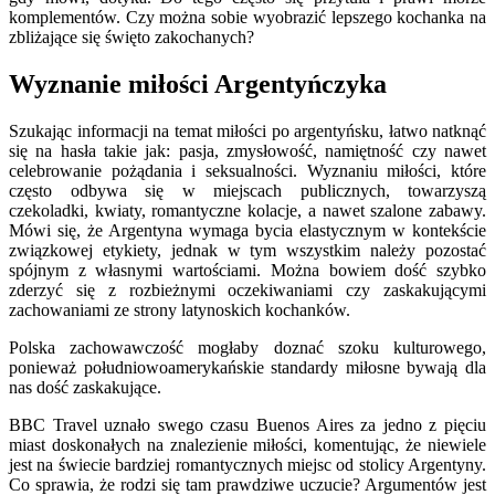
komplementów. Czy można sobie wyobrazić lepszego kochanka na
zbliżające się święto zakochanych?
Wyznanie miłości Argentyńczyka
Szukając informacji na temat miłości po argentyńsku, łatwo natknąć
się na hasła takie jak: pasja, zmysłowość, namiętność czy nawet
celebrowanie pożądania i seksualności. Wyznaniu miłości, które
często odbywa się w miejscach publicznych, towarzyszą
czekoladki, kwiaty, romantyczne kolacje, a nawet szalone zabawy.
Mówi się, że Argentyna wymaga bycia elastycznym w kontekście
związkowej etykiety, jednak w tym wszystkim należy pozostać
spójnym z własnymi wartościami. Można bowiem dość szybko
zderzyć się z rozbieżnymi oczekiwaniami czy zaskakującymi
zachowaniami ze strony latynoskich kochanków.
Polska zachowawczość mogłaby doznać szoku kulturowego,
ponieważ południowoamerykańskie standardy miłosne bywają dla
nas dość zaskakujące.
BBC Travel uznało swego czasu Buenos Aires za jedno z pięciu
miast doskonałych na znalezienie miłości, komentując, że niewiele
jest na świecie bardziej romantycznych miejsc od stolicy Argentyny.
Co sprawia, że rodzi się tam prawdziwe uczucie? Argumentów jest