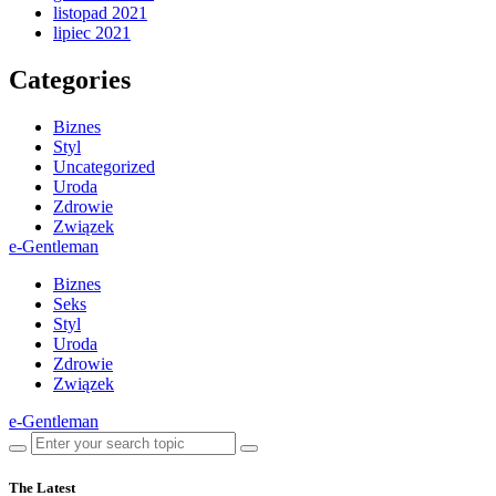
listopad 2021
lipiec 2021
Categories
Biznes
Styl
Uncategorized
Uroda
Zdrowie
Związek
e-Gentleman
Biznes
Seks
Styl
Uroda
Zdrowie
Związek
e-Gentleman
The Latest