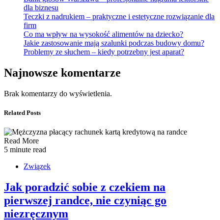
dla biznesu
Teczki z nadrukiem – praktyczne i estetyczne rozwiązanie dla
firm
Co ma wpływ na wysokość alimentów na dziecko?
Jakie zastosowanie mają szalunki podczas budowy domu?
Problemy ze słuchem – kiedy potrzebny jest aparat?
Najnowsze komentarze
Brak komentarzy do wyświetlenia.
Related Posts
Read More
5 minute read
Związek
Jak poradzić sobie z czekiem na
pierwszej randce, nie czyniąc go
niezręcznym