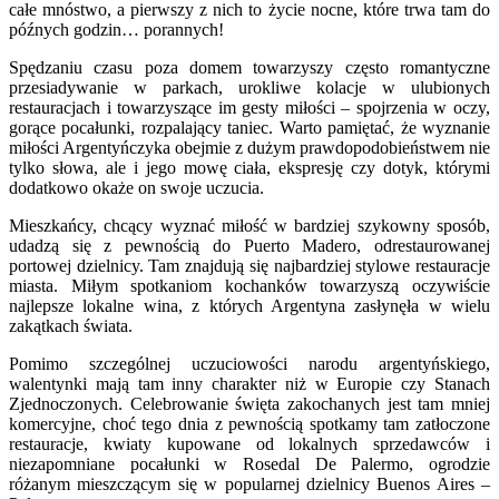
całe mnóstwo, a pierwszy z nich to życie nocne, które trwa tam do
późnych godzin… porannych!
Spędzaniu czasu poza domem towarzyszy często romantyczne
przesiadywanie w parkach, urokliwe kolacje w ulubionych
restauracjach i towarzyszące im gesty miłości – spojrzenia w oczy,
gorące pocałunki, rozpalający taniec. Warto pamiętać, że wyznanie
miłości Argentyńczyka obejmie z dużym prawdopodobieństwem nie
tylko słowa, ale i jego mowę ciała, ekspresję czy dotyk, którymi
dodatkowo okaże on swoje uczucia.
Mieszkańcy, chcący wyznać miłość w bardziej szykowny sposób,
udadzą się z pewnością do Puerto Madero, odrestaurowanej
portowej dzielnicy. Tam znajdują się najbardziej stylowe restauracje
miasta. Miłym spotkaniom kochanków towarzyszą oczywiście
najlepsze lokalne wina, z których Argentyna zasłynęła w wielu
zakątkach świata.
Pomimo szczególnej uczuciowości narodu argentyńskiego,
walentynki mają tam inny charakter niż w Europie czy Stanach
Zjednoczonych. Celebrowanie święta zakochanych jest tam mniej
komercyjne, choć tego dnia z pewnością spotkamy tam zatłoczone
restauracje, kwiaty kupowane od lokalnych sprzedawców i
niezapomniane pocałunki w Rosedal De Palermo, ogrodzie
różanym mieszczącym się w popularnej dzielnicy Buenos Aires –