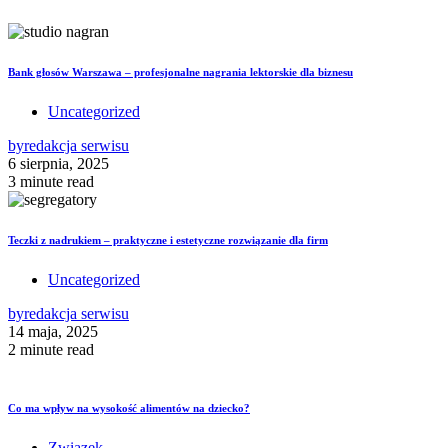
Bank głosów Warszawa – profesjonalne nagrania lektorskie dla biznesu
Uncategorized
by
redakcja serwisu
6 sierpnia, 2025
3 minute read
Teczki z nadrukiem – praktyczne i estetyczne rozwiązanie dla firm
Uncategorized
by
redakcja serwisu
14 maja, 2025
2 minute read
Co ma wpływ na wysokość alimentów na dziecko?
Związek