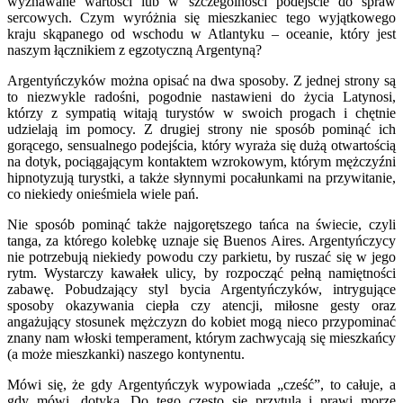
wyznawane wartości lub w szczególności podejście do spraw
sercowych. Czym wyróżnia się mieszkaniec tego wyjątkowego
kraju skąpanego od wschodu w Atlantyku – oceanie, który jest
naszym łącznikiem z egzotyczną Argentyną?
Argentyńczyków można opisać na dwa sposoby. Z jednej strony są
to niezwykle radośni, pogodnie nastawieni do życia Latynosi,
którzy z sympatią witają turystów w swoich progach i chętnie
udzielają im pomocy. Z drugiej strony nie sposób pominąć ich
gorącego, sensualnego podejścia, który wyraża się dużą otwartością
na dotyk, pociągającym kontaktem wzrokowym, którym mężczyźni
hipnotyzują turystki, a także słynnymi pocałunkami na przywitanie,
co niekiedy onieśmiela wiele pań.
Nie sposób pominąć także najgorętszego tańca na świecie, czyli
tanga, za którego kolebkę uznaje się Buenos Aires. Argentyńczycy
nie potrzebują niekiedy powodu czy parkietu, by ruszać się w jego
rytm. Wystarczy kawałek ulicy, by rozpocząć pełną namiętności
zabawę. Pobudzający styl bycia Argentyńczyków, intrygujące
sposoby okazywania ciepła czy atencji, miłosne gesty oraz
angażujący stosunek mężczyzn do kobiet mogą nieco przypominać
znany nam włoski temperament, którym zachwycają się mieszkańcy
(a może mieszkanki) naszego kontynentu.
Mówi się, że gdy Argentyńczyk wypowiada „cześć”, to całuje, a
gdy mówi, dotyka. Do tego często się przytula i prawi morze