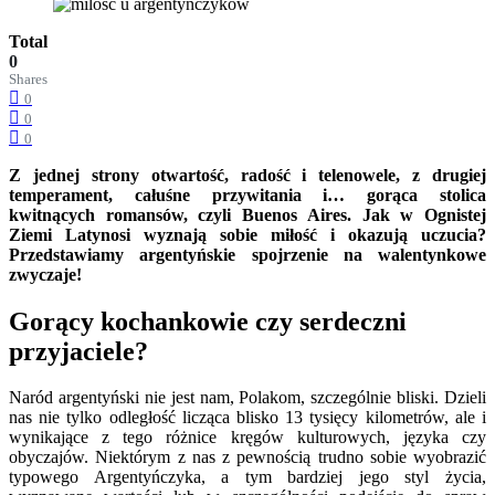
Total
0
Shares
0
0
0
Z jednej strony otwartość, radość i telenowele, z drugiej
temperament, całuśne przywitania i… gorąca stolica
kwitnących romansów, czyli Buenos Aires. Jak w Ognistej
Ziemi Latynosi wyznają sobie miłość i okazują uczucia?
Przedstawiamy argentyńskie spojrzenie na walentynkowe
zwyczaje!
Gorący kochankowie czy serdeczni
przyjaciele?
Naród argentyński nie jest nam, Polakom, szczególnie bliski. Dzieli
nas nie tylko odległość licząca blisko 13 tysięcy kilometrów, ale i
wynikające z tego różnice kręgów kulturowych, języka czy
obyczajów. Niektórym z nas z pewnością trudno sobie wyobrazić
typowego Argentyńczyka, a tym bardziej jego styl życia,