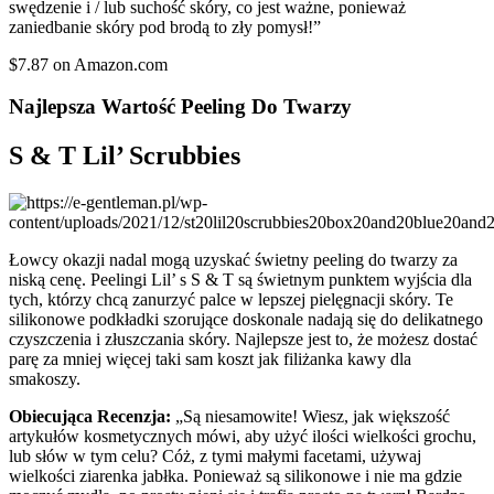
swędzenie i / lub suchość skóry, co jest ważne, ponieważ
zaniedbanie skóry pod brodą to zły pomysł!”
$7.87 on Amazon.com
Najlepsza Wartość Peeling Do Twarzy
S & T Lil’ Scrubbies
Łowcy okazji nadal mogą uzyskać świetny peeling do twarzy za
niską cenę. Peelingi Lil’ s S & T są świetnym punktem wyjścia dla
tych, którzy chcą zanurzyć palce w lepszej pielęgnacji skóry. Te
silikonowe podkładki szorujące doskonale nadają się do delikatnego
czyszczenia i złuszczania skóry. Najlepsze jest to, że możesz dostać
parę za mniej więcej taki sam koszt jak filiżanka kawy dla
smakoszy.
Obiecująca Recenzja:
„Są niesamowite! Wiesz, jak większość
artykułów kosmetycznych mówi, aby użyć ilości wielkości grochu,
lub słów w tym celu? Cóż, z tymi małymi facetami, używaj
wielkości ziarenka jabłka. Ponieważ są silikonowe i nie ma gdzie