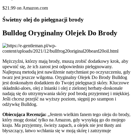
$21.99 on Amazon.com
Świetny olej do pielęgnacji brody
Bulldog Oryginalny Olejek Do Brody
Mężczyźni, którzy mają brody, muszą zrobić dodatkowy krok, aby
upewnić się, że ich zarost jest odpowiednio pielęgnowany.
Najlepszą metodą jest nawilżenie natychmiast po oczyszczeniu, gdy
twarz jest jeszcze wilgotna. Oryginalny Olejek Do Brody Bulldog
jest doskonałym dodatkiem do Twojej pielęgnacji skóry. Kluczowe
składniki-aloes, olej z lnianki i olej z zielonej herbaty-doskonale
nadają się do utrzymywania skóry pod brodą przyjemnej i miękkiej.
Jeśli chcesz przejść na wyższy poziom, sięgnij po szampon i
odżywkę Bulldog.
Obiecująca Recenzja:
„Jestem wielkim fanem tego oleju do brody,
który mogę dostać tylko na Amazon, gdy wysyłają go do mojego
kraju. Ma przyjemny, świeży zapach, a olejek nie jest tłusty ani
błyszczący, łatwo wchłania się w moją skórę i zatrzymuje