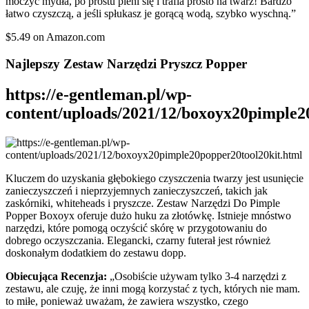
moczyć mydła, po prostu pieni się i trafia prosto na twarz! Bardzo
łatwo czyszczą, a jeśli spłukasz je gorącą wodą, szybko wyschną.”
$5.49 on Amazon.com
Najlepszy Zestaw Narzędzi Pryszcz Popper
https://e-gentleman.pl/wp-
content/uploads/2021/12/boxoyx20pimple2
Kluczem do uzyskania głębokiego czyszczenia twarzy jest usunięcie
zanieczyszczeń i nieprzyjemnych zanieczyszczeń, takich jak
zaskórniki, whiteheads i pryszcze. Zestaw Narzędzi Do Pimple
Popper Boxoyx oferuje dużo huku za złotówkę. Istnieje mnóstwo
narzędzi, które pomogą oczyścić skórę w przygotowaniu do
dobrego oczyszczania. Elegancki, czarny futerał jest również
doskonałym dodatkiem do zestawu dopp.
Obiecująca Recenzja:
„Osobiście używam tylko 3-4 narzędzi z
zestawu, ale czuję, że inni mogą korzystać z tych, których nie mam.
to miłe, ponieważ uważam, że zawiera wszystko, czego