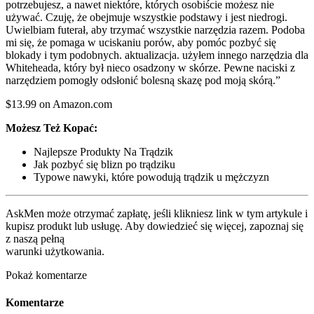
potrzebujesz, a nawet niektóre, których osobiście możesz nie
używać. Czuję, że obejmuje wszystkie podstawy i jest niedrogi.
Uwielbiam futerał, aby trzymać wszystkie narzędzia razem. Podoba
mi się, że pomaga w uciskaniu porów, aby pomóc pozbyć się
blokady i tym podobnych. aktualizacja. użyłem innego narzędzia dla
Whiteheada, który był nieco osadzony w skórze. Pewne naciski z
narzędziem pomogły odsłonić bolesną skazę pod moją skórą.”
$13.99 on Amazon.com
Możesz Też Kopać:
Najlepsze Produkty Na Trądzik
Jak pozbyć się blizn po trądziku
Typowe nawyki, które powodują trądzik u mężczyzn
AskMen może otrzymać zapłatę, jeśli klikniesz link w tym artykule i
kupisz produkt lub usługę. Aby dowiedzieć się więcej, zapoznaj się
z naszą pełną
warunki użytkowania.
Pokaż komentarze
Komentarze