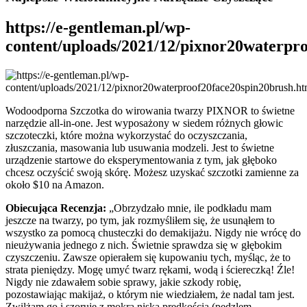
https://e-gentleman.pl/wp-
content/uploads/2021/12/pixnor20waterpr
Wodoodporna Szczotka do wirowania twarzy PIXNOR to świetne
narzędzie all-in-one. Jest wyposażony w siedem różnych głowic
szczoteczki, które można wykorzystać do oczyszczania,
złuszczania, masowania lub usuwania modzeli. Jest to świetne
urządzenie startowe do eksperymentowania z tym, jak głęboko
chcesz oczyścić swoją skórę. Możesz uzyskać szczotki zamienne za
około $10 na Amazon.
Obiecująca Recenzja:
„Obrzydzało mnie, ile podkładu mam
jeszcze na twarzy, po tym, jak rozmyśliłem się, że usunąłem to
wszystko za pomocą chusteczki do demakijażu. Nigdy nie wrócę do
nieużywania jednego z nich. Świetnie sprawdza się w głębokim
czyszczeniu. Zawsze opierałem się kupowaniu tych, myśląc, że to
strata pieniędzy. Mogę umyć twarz rękami, wodą i ściereczką! Źle!
Nigdy nie zdawałem sobie sprawy, jakie szkody robię,
pozostawiając makijaż, o którym nie wiedziałem, że nadal tam jest.
Zwilżam go i szoruję z mokrą niską prędkością (pędzlem