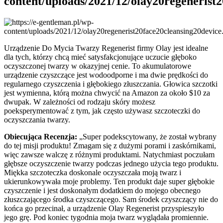
content/uploads/2021/12/olay20regenerist
Urządzenie Do Mycia Twarzy Regenerist firmy Olay jest idealne
dla tych, którzy chcą mieć satysfakcjonujące uczucie głęboko
oczyszczonej twarzy w okazyjnej cenie. To akumulatorowe
urządzenie czyszczące jest wodoodporne i ma dwie prędkości do
regularnego czyszczenia i głębokiego złuszczania. Głowica szczotki
jest wymienna, którą można chwycić na Amazon za około $10 za
dwupak. W zależności od rodzaju skóry możesz
poeksperymentować z tym, jak często używasz szczoteczki do
oczyszczania twarzy.
Obiecująca Recenzja:
„Super podekscytowany, że został wybrany
do tej misji produktu! Zmagam się z dużymi porami i zaskórnikami,
więc zawsze walczę z różnymi produktami. Natychmiast poczułam
głębsze oczyszczenie twarzy podczas jednego użycia tego produktu.
Miękka szczoteczka doskonale oczyszczała moją twarz i
ukierunkowywała moje problemy. Ten produkt daje super głębokie
czyszczenie i jest doskonałym dodatkiem do mojego obecnego
złuszczającego środka czyszczącego. Sam środek czyszczący nie do
końca go przecinał, a urządzenie Olay Regenerist przyspieszyło
jego grę. Pod koniec tygodnia moja twarz wyglądała promiennie.