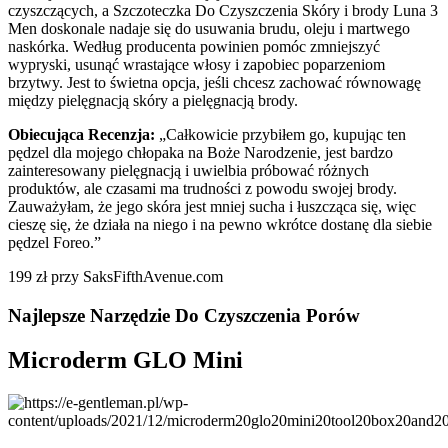
czyszczących, a Szczoteczka Do Czyszczenia Skóry i brody Luna 3
Men doskonale nadaje się do usuwania brudu, oleju i martwego
naskórka. Według producenta powinien pomóc zmniejszyć
wypryski, usunąć wrastające włosy i zapobiec poparzeniom
brzytwy. Jest to świetna opcja, jeśli chcesz zachować równowagę
między pielęgnacją skóry a pielęgnacją brody.
Obiecująca Recenzja:
„Całkowicie przybiłem go, kupując ten
pędzel dla mojego chłopaka na Boże Narodzenie, jest bardzo
zainteresowany pielęgnacją i uwielbia próbować różnych
produktów, ale czasami ma trudności z powodu swojej brody.
Zauważyłam, że jego skóra jest mniej sucha i łuszcząca się, więc
cieszę się, że działa na niego i na pewno wkrótce dostanę dla siebie
pędzel Foreo.”
199 zł przy SaksFifthAvenue.com
Najlepsze Narzędzie Do Czyszczenia Porów
Microderm GLO Mini