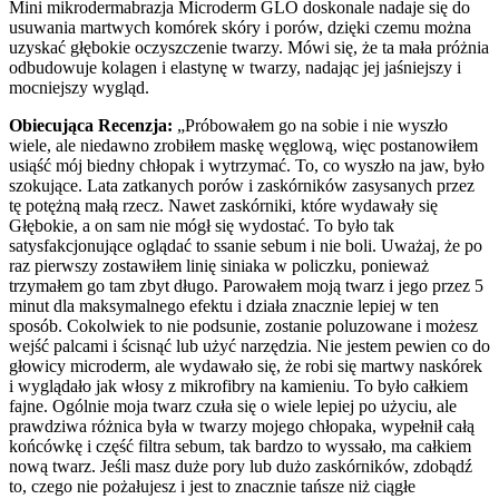
Mini mikrodermabrazja Microderm GLO doskonale nadaje się do
usuwania martwych komórek skóry i porów, dzięki czemu można
uzyskać głębokie oczyszczenie twarzy. Mówi się, że ta mała próżnia
odbudowuje kolagen i elastynę w twarzy, nadając jej jaśniejszy i
mocniejszy wygląd.
Obiecująca Recenzja:
„Próbowałem go na sobie i nie wyszło
wiele, ale niedawno zrobiłem maskę węglową, więc postanowiłem
usiąść mój biedny chłopak i wytrzymać. To, co wyszło na jaw, było
szokujące. Lata zatkanych porów i zaskórników zasysanych przez
tę potężną małą rzecz. Nawet zaskórniki, które wydawały się
Głębokie, a on sam nie mógł się wydostać. To było tak
satysfakcjonujące oglądać to ssanie sebum i nie boli. Uważaj, że po
raz pierwszy zostawiłem linię siniaka w policzku, ponieważ
trzymałem go tam zbyt długo. Parowałem moją twarz i jego przez 5
minut dla maksymalnego efektu i działa znacznie lepiej w ten
sposób. Cokolwiek to nie podsunie, zostanie poluzowane i możesz
wejść palcami i ścisnąć lub użyć narzędzia. Nie jestem pewien co do
głowicy microderm, ale wydawało się, że robi się martwy naskórek
i wyglądało jak włosy z mikrofibry na kamieniu. To było całkiem
fajne. Ogólnie moja twarz czuła się o wiele lepiej po użyciu, ale
prawdziwa różnica była w twarzy mojego chłopaka, wypełnił całą
końcówkę i część filtra sebum, tak bardzo to wyssało, ma całkiem
nową twarz. Jeśli masz duże pory lub dużo zaskórników, zdobądź
to, czego nie pożałujesz i jest to znacznie tańsze niż ciągłe