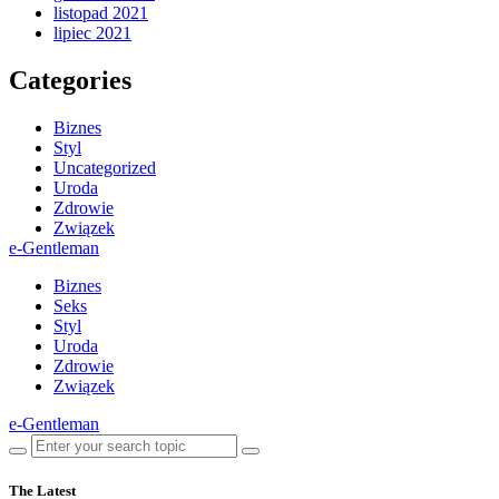
listopad 2021
lipiec 2021
Categories
Biznes
Styl
Uncategorized
Uroda
Zdrowie
Związek
e-Gentleman
Biznes
Seks
Styl
Uroda
Zdrowie
Związek
e-Gentleman
The Latest