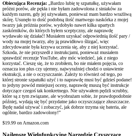
Obiecująca Recenzja:
„Bardzo lubię tę szpatułkę, używałam
próżni porów, ale pękła i nie byłam zadowolona z siniaków za
każdym razem, gdy jej używałam, ponieważ mam bardzo wrażliwą
skórę. Usunęło to dość podobną ilość martwego naskórka z mojej
twarzy jak próżnia porów, wydobyło nawet kilka upartych
zaskórników, do których byłem sceptyczny, ale naprawdę
wydawało się działać! Musiałem uzyskać odpowiednią ilość pary /
wody na mojej twarzy, aby ją prawidłowo ślizgać, więc
zdecydowanie była krzywa uczenia się, aby z niej korzystać.
Szkoda, że nie przyszedł z instrukcjami, ponieważ musiałem
sprawdzić recenzje YouTube, aby móc wiedzieć, jak z niego
korzystać. Cieszę się, że to zrobiłem, bo nie miałem pojęcia, co
oznacza ion plus czy ujemny, najwyraźniej chodzi o ustawienie
ekstrakcji, a nie o oczyszczanie. Zależy to również od tego, po
której stronie szpatułki użyć i to naprawdę musi być gdzieś podane!
to jedyny powód mniejszej oceny, naprawdę muszą być instrukcje
dotyczące czegoś tak konkretnego. Nie używałem pędzli scrubby,
które są z tym związane, ale wyobrażam sobie, że prawdopodobnie
później, wydają się być przydatne jako oczyszczające złuszczacze.
Będę nadal używać i zobaczyć, jak dobrze trzyma się bateria, ale
ogólnie, bardzo zadowolony!”
$19.99 on Amazon.com
Najlepsze Wielofunkcyjne Narzędzie Czyszczące