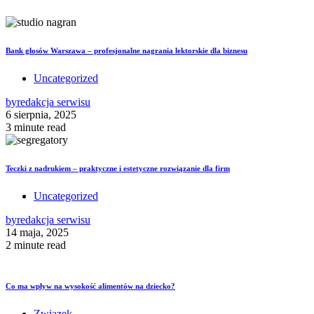
Bank głosów Warszawa – profesjonalne nagrania lektorskie dla biznesu
Uncategorized
by
redakcja serwisu
6 sierpnia, 2025
3 minute read
Teczki z nadrukiem – praktyczne i estetyczne rozwiązanie dla firm
Uncategorized
by
redakcja serwisu
14 maja, 2025
2 minute read
Co ma wpływ na wysokość alimentów na dziecko?
Związek