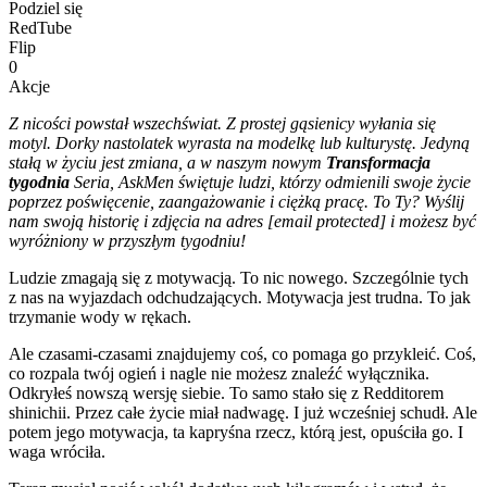
Podziel się
RedTube
Flip
0
Akcje
Z nicości powstał wszechświat. Z prostej gąsienicy wyłania się
motyl. Dorky nastolatek wyrasta na modelkę lub kulturystę. Jedyną
stałą w życiu jest zmiana, a w naszym nowym
Transformacja
tygodnia
Seria, AskMen świętuje ludzi, którzy odmienili swoje życie
poprzez poświęcenie, zaangażowanie i ciężką pracę. To Ty? Wyślij
nam swoją historię i zdjęcia na adres [email protected] i możesz być
wyróżniony w przyszłym tygodniu!
Ludzie zmagają się z motywacją. To nic nowego. Szczególnie tych
z nas na wyjazdach odchudzających. Motywacja jest trudna. To jak
trzymanie wody w rękach.
Ale czasami-czasami znajdujemy coś, co pomaga go przykleić. Coś,
co rozpala twój ogień i nagle nie możesz znaleźć wyłącznika.
Odkryłeś nowszą wersję siebie. To samo stało się z Redditorem
shinichii. Przez całe życie miał nadwagę. I już wcześniej schudł. Ale
potem jego motywacja, ta kapryśna rzecz, którą jest, opuściła go. I
waga wróciła.