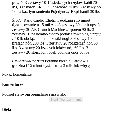
powrót-3 zestawy 10-15 siedzących rzędów kabli 70
lbs, 3 zestawy 10-15 Pulldownów 70 lbs, 3 zestawy po
10 na każdym ramieniu Pojedynczy Rząd hantli 30 lbs
Środa
: Rano Cardio Eliptic-1 godzina i 15 minut
dystansowanie na 5 mil Abs-3 zestawy 30 na sit ups, 3
zestawy 30 AB Crunch Machine z oporem 90 lb, 3
zestawy 10 na kolano-biodro podnieś równoległe pręty
z 10 lb obciążnikami na kostki nogi-3 zestawy 10 na
prasach nóg 200 lbs, 3 zestawy 20 rozszerzeń nóg 60
lbs, 3 zestawy 20 leżących loków nóg 60 lbs, 3
zestawy 20 stojących łydek podnosi opór 50 lbs
Czwartek-Niedziela
Poranna bieżnia Cardio – 1
godzina i 15 minut dystansu na 3 mile lub więcej
Pokaż komentarze
Komentarze
Podziel się swoją opinią
Imię i nazwisko
Dieta