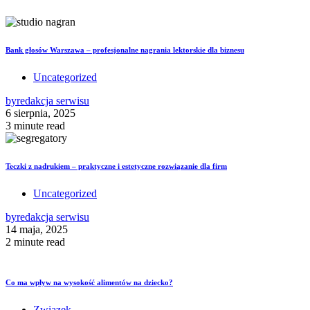
Bank głosów Warszawa – profesjonalne nagrania lektorskie dla biznesu
Uncategorized
by
redakcja serwisu
6 sierpnia, 2025
3 minute read
Teczki z nadrukiem – praktyczne i estetyczne rozwiązanie dla firm
Uncategorized
by
redakcja serwisu
14 maja, 2025
2 minute read
Co ma wpływ na wysokość alimentów na dziecko?
Związek