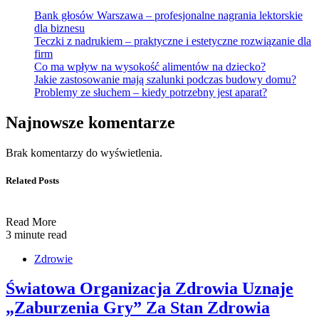
Bank głosów Warszawa – profesjonalne nagrania lektorskie
dla biznesu
Teczki z nadrukiem – praktyczne i estetyczne rozwiązanie dla
firm
Co ma wpływ na wysokość alimentów na dziecko?
Jakie zastosowanie mają szalunki podczas budowy domu?
Problemy ze słuchem – kiedy potrzebny jest aparat?
Najnowsze komentarze
Brak komentarzy do wyświetlenia.
Related Posts
Read More
3 minute read
Zdrowie
Światowa Organizacja Zdrowia Uznaje
„Zaburzenia Gry” Za Stan Zdrowia