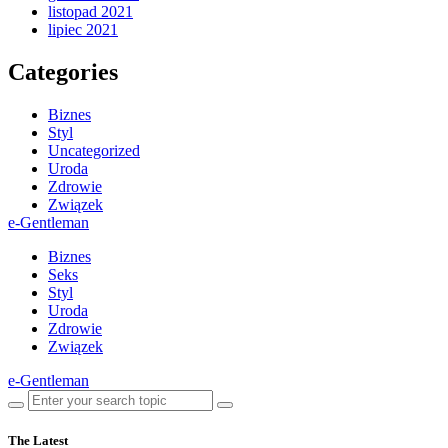
listopad 2021
lipiec 2021
Categories
Biznes
Styl
Uncategorized
Uroda
Zdrowie
Związek
e-Gentleman
Biznes
Seks
Styl
Uroda
Zdrowie
Związek
e-Gentleman
The Latest