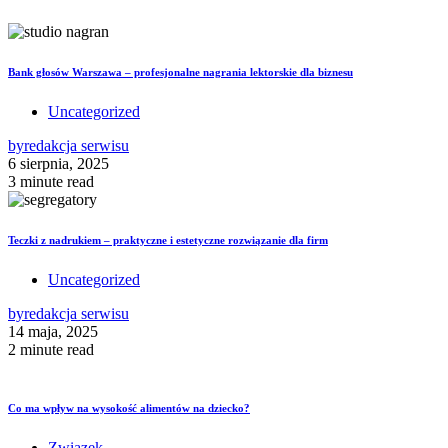
Bank głosów Warszawa – profesjonalne nagrania lektorskie dla biznesu
Uncategorized
by
redakcja serwisu
6 sierpnia, 2025
3 minute read
Teczki z nadrukiem – praktyczne i estetyczne rozwiązanie dla firm
Uncategorized
by
redakcja serwisu
14 maja, 2025
2 minute read
Co ma wpływ na wysokość alimentów na dziecko?
Związek