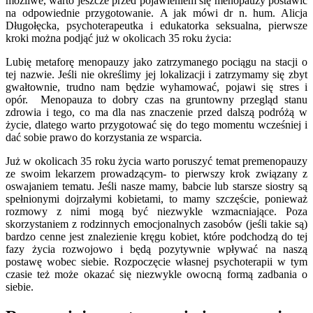
możliwe, warto jeszcze przed pojawieniem się menopauzy postawić
na odpowiednie przygotowanie. A jak mówi dr n. hum. Alicja
Długołęcka, psychoterapeutka i edukatorka seksualna, pierwsze
kroki można podjąć już w okolicach 35 roku życia:
Lubię metaforę menopauzy jako zatrzymanego pociągu na stacji o
tej nazwie. Jeśli nie określimy jej lokalizacji i zatrzymamy się zbyt
gwałtownie, trudno nam będzie wyhamować, pojawi się stres i
opór. Menopauza to dobry czas na gruntowny przegląd stanu
zdrowia i tego, co ma dla nas znaczenie przed dalszą podróżą w
życie, dlatego warto przygotować się do tego momentu wcześniej i
dać sobie prawo do korzystania ze wsparcia.
Już w okolicach 35 roku życia warto poruszyć temat premenopauzy
ze swoim lekarzem prowadzącym- to pierwszy krok związany z
oswajaniem tematu. Jeśli nasze mamy, babcie lub starsze siostry są
spełnionymi dojrzałymi kobietami, to mamy szczęście, ponieważ
rozmowy z nimi mogą być niezwykle wzmacniające. Poza
skorzystaniem z rodzinnych emocjonalnych zasobów (jeśli takie są)
bardzo cenne jest znalezienie kręgu kobiet, które podchodzą do tej
fazy życia rozwojowo i będą pozytywnie wpływać na naszą
postawę wobec siebie. Rozpoczęcie własnej psychoterapii w tym
czasie też może okazać się niezwykle owocną formą zadbania o
siebie.