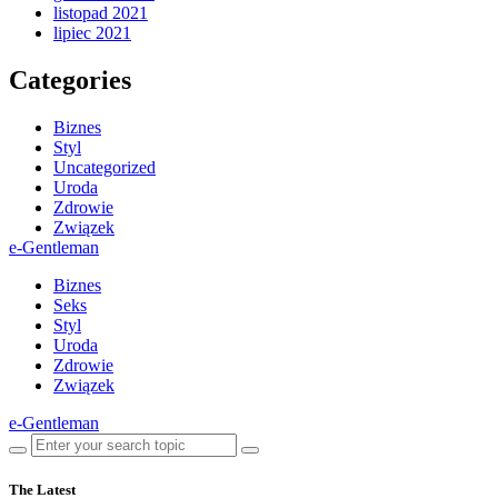
listopad 2021
lipiec 2021
Categories
Biznes
Styl
Uncategorized
Uroda
Zdrowie
Związek
e-Gentleman
Biznes
Seks
Styl
Uroda
Zdrowie
Związek
e-Gentleman
The Latest