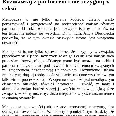
Rozmawiaj z partnerem i nie rezygnuj z
seksu
Menopauza to nie tylko sprawa kobieca, dlatego warto
porozmawiać i przygotować na nadchodzące zmiany również
partnera. Taki rodzaj wsparcia jest niezwykle istotny, a rozmów na
ten temat nie należy się wstydzić. Dr n. hum. Alicja Długołęcka
podkreśla, że w tym okresie niezwykle istotna jest wzajemna
otwartość:
Menopauza to nie tylko sprawa kobiet. Jeśli żyjemy w związku,
przechodzenie z jednej fazy życia w drugą i czułe zrozumienie tych
procesów dotyczą obojga! Dlatego warto być uważną na siebie i
partnera i nie „zamiatać pod dywan” trudnych emocji związanych
ze zmęczeniem, dezorientacją i niepokojem. Zrozumienie i troska
ze strony tej drugiej osoby może stanowić bezcenne wsparcie w tym
kilkuletnim procesie zmian. Wzajemna otwartość jest nieodłącznym
elementem bliskości, również erotycznej. Czułość, zaufanie i
akceptacja zmian bardzo sprzyjają wejściu w nową, piękną fazę
związku, w której może być dużo miejsca na większe zrozumienie i
seksualną otwartość.
Menopauza z pewnością nie oznacza erotycznej emerytury, jest
szansą na nowe otwarcie. Warto o tym pamiętać, tym bardziej, że