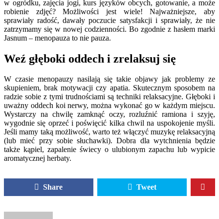
w ogródku, zajęcia jogi, kurs języków obcych, gotowanie, a może
robienie zdjęć? Możliwości jest wiele! Najważniejsze, aby
sprawiały radość, dawały poczucie satysfakcji i sprawiały, że nie
zatrzymamy się w nowej codzienności. Bo zgodnie z hasłem marki
Jasnum – menopauza to nie pauza.
Weź głęboki oddech i zrelaksuj się
W czasie menopauzy nasilają się takie objawy jak problemy ze
skupieniem, brak motywacji czy apatia. Skutecznym sposobem na
radzie sobie z tymi trudnościami są techniki relaksacyjne. Głęboki i
uważny oddech koi nerwy, można wykonać go w każdym miejscu.
Wystarczy na chwilę zamknąć oczy, rozluźnić ramiona i szyję,
wygodnie się oprzeć i poświęcić kilka chwil na uspokojenie myśli.
Jeśli mamy taką możliwość, warto też włączyć muzykę relaksacyjną
(lub mieć przy sobie słuchawki). Dobra dla wytchnienia będzie
także kąpiel, zapalenie świecy o ulubionym zapachu lub wypicie
aromatycznej herbaty.
Share
Tweet