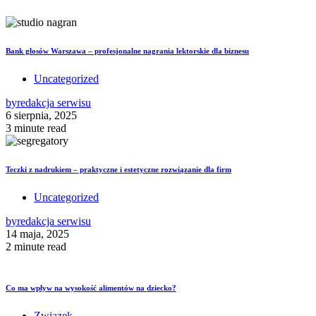
Bank głosów Warszawa – profesjonalne nagrania lektorskie dla biznesu
Uncategorized
by
redakcja serwisu
6 sierpnia, 2025
3 minute read
Teczki z nadrukiem – praktyczne i estetyczne rozwiązanie dla firm
Uncategorized
by
redakcja serwisu
14 maja, 2025
2 minute read
Co ma wpływ na wysokość alimentów na dziecko?
Związek