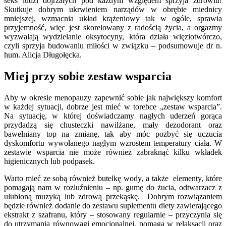
seks ludzi dojrzałych pod każdym względem sprzyja zdrowiu!
Skutkuje dobrym ukrwieniem narządów w obrębie miednicy
mniejszej, wzmacnia układ krążeniowy tak w ogóle, sprawia
przyjemność, więc jest skorelowany z radością życia, a orgazmy
wyzwalają wydzielanie oksytocyny, która działa więziotwórczo,
czyli sprzyja budowaniu miłości w związku – podsumowuje dr n.
hum. Alicja Długołęcka.
Miej przy sobie zestaw wsparcia
Aby w okresie menopauzy zapewnić sobie jak największy komfort
w każdej sytuacji, dobrze jest mieć w torebce „zestaw wsparcia”.
Na sytuację, w której doświadczamy nagłych uderzeń gorąca
przydadzą się chusteczki nawilżane, mały dezodorant oraz
bawełniany top na zmianę, tak aby móc pozbyć się uczucia
dyskomfortu wywołanego nagłym wzrostem temperatury ciała. W
zestawie wsparcia nie może również zabraknąć kilku wkładek
higienicznych lub podpasek.
Warto mieć ze sobą również butelkę wody, a także elementy, które
pomagają nam w rozluźnieniu – np. gumę do żucia, odtwarzacz z
ulubioną muzyką lub zdrową przekąskę. Dobrym rozwiązaniem
będzie również dodanie do zestawu suplementu diety zawierającego
ekstrakt z szafranu, który – stosowany regularnie – przyczynia się
do utrzymania równowagi emocjonalnej, pomaga w relaksacji oraz