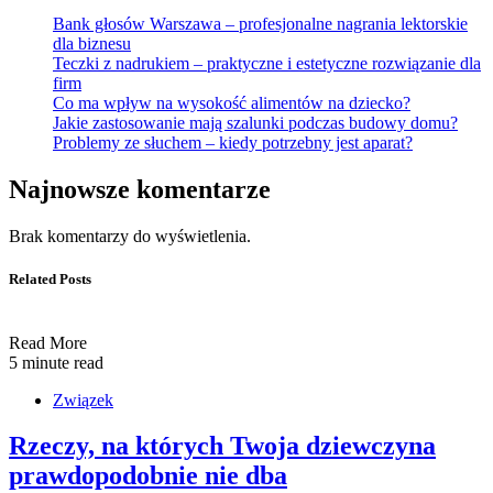
Bank głosów Warszawa – profesjonalne nagrania lektorskie
dla biznesu
Teczki z nadrukiem – praktyczne i estetyczne rozwiązanie dla
firm
Co ma wpływ na wysokość alimentów na dziecko?
Jakie zastosowanie mają szalunki podczas budowy domu?
Problemy ze słuchem – kiedy potrzebny jest aparat?
Najnowsze komentarze
Brak komentarzy do wyświetlenia.
Related Posts
Read More
5 minute read
Związek
Rzeczy, na których Twoja dziewczyna
prawdopodobnie nie dba