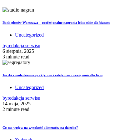
Bank głosów Warszawa – profesjonalne nagrania lektorskie dla biznesu
Uncategorized
by
redakcja serwisu
6 sierpnia, 2025
3 minute read
Teczki z nadrukiem – praktyczne i estetyczne rozwiązanie dla firm
Uncategorized
by
redakcja serwisu
14 maja, 2025
2 minute read
Co ma wpływ na wysokość alimentów na dziecko?
Związek