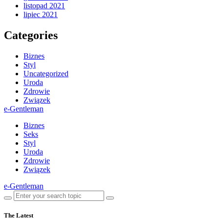
listopad 2021
lipiec 2021
Categories
Biznes
Styl
Uncategorized
Uroda
Zdrowie
Związek
e-Gentleman
Biznes
Seks
Styl
Uroda
Zdrowie
Związek
e-Gentleman
The Latest