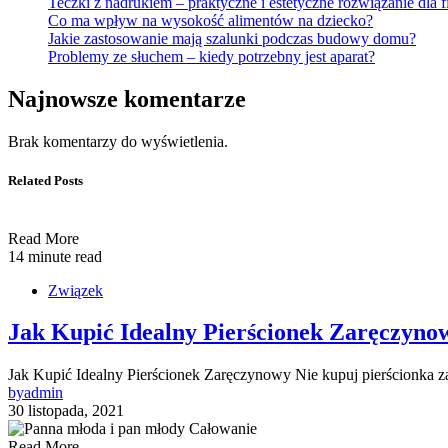
Teczki z nadrukiem – praktyczne i estetyczne rozwiązanie dla f
Co ma wpływ na wysokość alimentów na dziecko?
Jakie zastosowanie mają szalunki podczas budowy domu?
Problemy ze słuchem – kiedy potrzebny jest aparat?
Najnowsze komentarze
Brak komentarzy do wyświetlenia.
Related Posts
Read More
14 minute read
Związek
Jak Kupić Idealny Pierścionek Zaręczyno
Jak Kupić Idealny Pierścionek Zaręczynowy Nie kupuj pierścionka 
by
admin
30 listopada, 2021
Read More