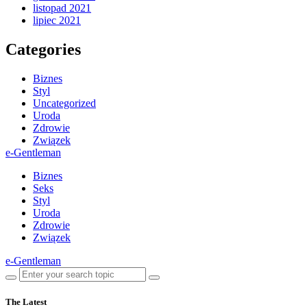
listopad 2021
lipiec 2021
Categories
Biznes
Styl
Uncategorized
Uroda
Zdrowie
Związek
e-Gentleman
Biznes
Seks
Styl
Uroda
Zdrowie
Związek
e-Gentleman
The Latest