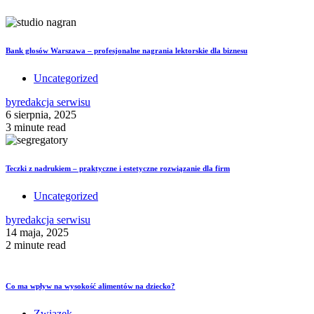
Bank głosów Warszawa – profesjonalne nagrania lektorskie dla biznesu
Uncategorized
by
redakcja serwisu
6 sierpnia, 2025
3 minute read
Teczki z nadrukiem – praktyczne i estetyczne rozwiązanie dla firm
Uncategorized
by
redakcja serwisu
14 maja, 2025
2 minute read
Co ma wpływ na wysokość alimentów na dziecko?
Związek