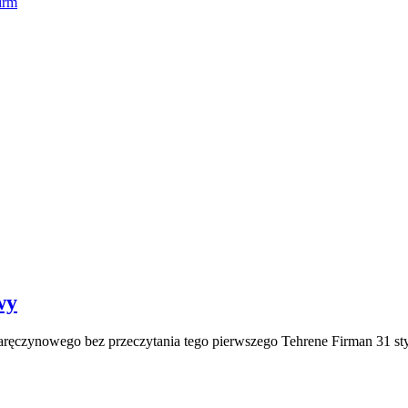
irm
wy
zaręczynowego bez przeczytania tego pierwszego Tehrene Firman 31 s