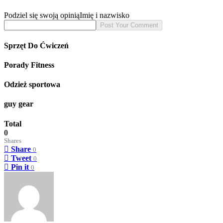
Podziel się swoją opinią
Imię i nazwisko
Sprzęt Do Ćwiczeń
Porady Fitness
Odzież sportowa
guy gear
Total
0
Shares
Share
0
Tweet
0
Pin it
0