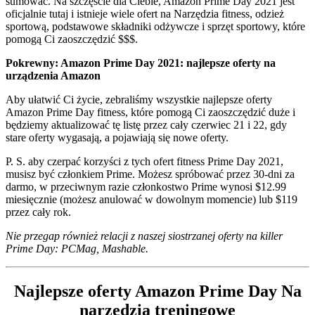
sumować. Na szczęście dla Ciebie, Amazon Prime Day 2021 jest
oficjalnie tutaj i istnieje wiele ofert na Narzędzia fitness, odzież
sportową, podstawowe składniki odżywcze i sprzęt sportowy, które
pomogą Ci zaoszczędzić $$$.
Pokrewny: Amazon Prime Day 2021: najlepsze oferty na
urządzenia Amazon
Aby ułatwić Ci życie, zebraliśmy wszystkie najlepsze oferty
Amazon Prime Day fitness, które pomogą Ci zaoszczędzić duże i
będziemy aktualizować tę listę przez cały czerwiec 21 i 22, gdy
stare oferty wygasają, a pojawiają się nowe oferty.
P. S. aby czerpać korzyści z tych ofert fitness Prime Day 2021,
musisz być członkiem Prime. Możesz spróbować przez 30-dni za
darmo, w przeciwnym razie członkostwo Prime wynosi $12.99
miesięcznie (możesz anulować w dowolnym momencie) lub $119
przez cały rok.
Nie przegap również relacji z naszej siostrzanej oferty na killer
Prime Day: PCMag, Mashable.
Najlepsze oferty Amazon Prime Day Na
narzędzia treningowe