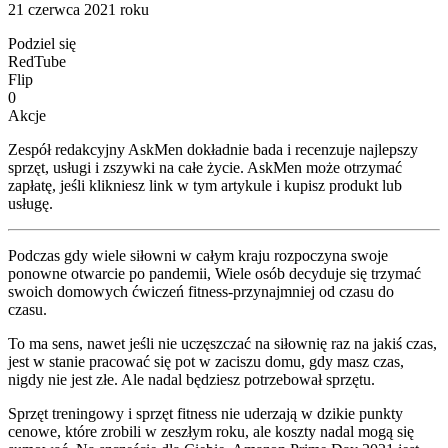
21 czerwca 2021 roku
Podziel się
RedTube
Flip
0
Akcje
Zespół redakcyjny AskMen dokładnie bada i recenzuje najlepszy
sprzęt, usługi i zszywki na całe życie. AskMen może otrzymać
zapłatę, jeśli klikniesz link w tym artykule i kupisz produkt lub
usługę.
Podczas gdy wiele siłowni w całym kraju rozpoczyna swoje
ponowne otwarcie po pandemii, Wiele osób decyduje się trzymać
swoich domowych ćwiczeń fitness-przynajmniej od czasu do
czasu.
To ma sens, nawet jeśli nie uczęszczać na siłownię raz na jakiś czas,
jest w stanie pracować się pot w zaciszu domu, gdy masz czas,
nigdy nie jest złe. Ale nadal będziesz potrzebował sprzętu.
Sprzęt treningowy i sprzęt fitness nie uderzają w dzikie punkty
cenowe, które zrobili w zeszłym roku, ale koszty nadal mogą się