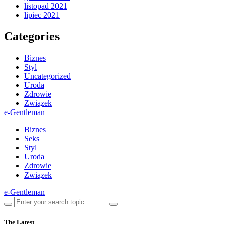
listopad 2021
lipiec 2021
Categories
Biznes
Styl
Uncategorized
Uroda
Zdrowie
Związek
e-Gentleman
Biznes
Seks
Styl
Uroda
Zdrowie
Związek
e-Gentleman
The Latest