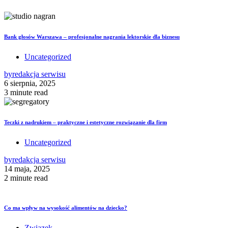
Bank głosów Warszawa – profesjonalne nagrania lektorskie dla biznesu
Uncategorized
by
redakcja serwisu
6 sierpnia, 2025
3 minute read
Teczki z nadrukiem – praktyczne i estetyczne rozwiązanie dla firm
Uncategorized
by
redakcja serwisu
14 maja, 2025
2 minute read
Co ma wpływ na wysokość alimentów na dziecko?
Związek