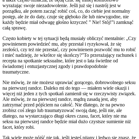
wyrażając swoje niezadowolenie. Jeśli już się i nastrój jest w
porządku, ale potem zacząć robić coś, co, do ciebie jest normalny
postęp, ale że do daty, czuje się głęboko źle lub niewygodne, nie
każdy będzie miał odwagę głośno krzyczeć ” Nie! Stój!”i zamknąć
całą sprawę.
Często kobiety w tej sytuacji będą musiały obliczyć mentalnie: „Czy
powinienem powiedzieć mu, aby przestał i ryzykował, że się
zezłości, czy też nie przestać, czy powinienem pozwolić mu to robić
i mieć nadzieję, że wkrótce się skończy?”To przerażający rachunek i
recepta na spotkanie seksualne, które jest o lata świetlne od
świadomej i entuzjastycznej zgody i prawdopodobnie
traumatyczne.
Nie mówię, że nie możesz uprawiać gorącego, dobrowolnego seksu
na pierwszej randce. Daleko mi do tego — miałem wiele okazji i
więcej niż jeden z tych spotkań zamienił się w rzeczywisty związek.
Ale mówię, że na pierwszej randce, mądrą zasadą jest, aby
zatrzymać przed pójściem na całość. Nie dlatego, że na pewno
zrobisz coś złego lub traumatyzować swoją datę, jeśli nie, ale
dlatego, na wystarczająco długi okres czasu, facet, który nie ma
seksu na pierwszej randce będzie miał dużo czystsze sumienie niż
facet, który robi.
Tak wiele może pójść nie tak, jeśli jesteś pijany i ledwo się znasz, że