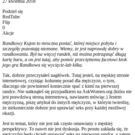
27 kwietnia 2018
Podziel się
RedTube
Flip
0
Akcje
Randkowy Kujon to mroczna postać, której miejsce pobytu i
szczegóły pozostają nieznane. Wiemy, że jest naprawdę dobry w
randkowaniu. Był na więcej randek, niż można potrząsnąć długą
kartę baru, a on jest tutaj, aby pomóc przeciętnemu facetowi krok
jego gra Randkowa się wycięcie-lub kilka.
Tak, dobrze przeczytałeś nagłówek. Tutaj jesteś, na męskiej stronie
internetowej, czytając kolumnę porad dla mężczyzn, o tym,
dlaczego nie powinieneś koniecznie spać z kimś na pierwszej
randce. Nie natknąłeś się przypadkiem na AskWomen.org (która nie
jest prawdziwą stroną internetową, nawiasem mówiąc.) Jestem
mężczyzną, piszę artykuł do innych mężczyzn, w którym twierdzę,
że niekoniecznie dobrze jest uprawiać seks przy każdej możliwej
okazji.
Jest to temat, który nie jest tak często omawiany z męskiej
perspektywy. To nawet nie jest dyskusja. Po prostu zakłada się, że
mężczyźni będą chcieli uprawiać seks na pierwszej randce, a zatem