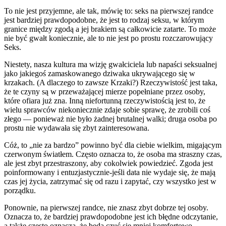
To nie jest przyjemne, ale tak, mówię to: seks na pierwszej randce
jest bardziej prawdopodobne, że jest to rodzaj seksu, w którym
granice między zgodą a jej brakiem są całkowicie zatarte. To może
nie być gwałt koniecznie, ale to nie jest po prostu rozczarowujący
Seks.
Niestety, nasza kultura ma wizję gwałciciela lub napaści seksualnej
jako jakiegoś zamaskowanego dziwaka ukrywającego się w
krzakach. (A dlaczego to zawsze Krzaki?) Rzeczywistość jest taka,
że te czyny są w przeważającej mierze popełniane przez osoby,
które ofiara już zna. Inną niefortunną rzeczywistością jest to, że
wielu sprawców niekoniecznie zdaje sobie sprawę, że zrobili coś
złego — ponieważ nie było żadnej brutalnej walki; druga osoba po
prostu nie wydawała się zbyt zainteresowana.
Cóż, to „nie za bardzo” powinno być dla ciebie wielkim, migającym
czerwonym światłem. Często oznacza to, że osoba ma straszny czas,
ale jest zbyt przestraszony, aby cokolwiek powiedzieć. Zgoda jest
poinformowany i entuzjastycznie-jeśli data nie wydaje się, że mają
czas jej życia, zatrzymać się od razu i zapytać, czy wszystko jest w
porządku.
Ponownie, na pierwszej randce, nie znasz zbyt dobrze tej osoby.
Oznacza to, że bardziej prawdopodobne jest ich błędne odczytanie,
a także często oznacza, że będą czuć się mniej komfortowo