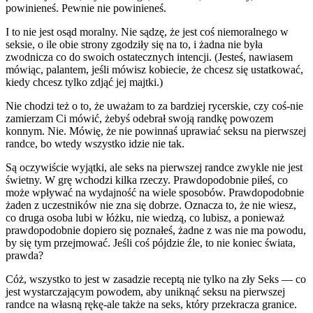
powinieneś. Pewnie nie powinieneś.
I to nie jest osąd moralny. Nie sądzę, że jest coś niemoralnego w
seksie, o ile obie strony zgodziły się na to, i żadna nie była
zwodnicza co do swoich ostatecznych intencji. (Jesteś, nawiasem
mówiąc, palantem, jeśli mówisz kobiecie, że chcesz się ustatkować,
kiedy chcesz tylko zdjąć jej majtki.)
Nie chodzi też o to, że uważam to za bardziej rycerskie, czy coś-nie
zamierzam Ci mówić, żebyś odebrał swoją randkę powozem
konnym. Nie. Mówię, że nie powinnaś uprawiać seksu na pierwszej
randce, bo wtedy wszystko idzie nie tak.
Są oczywiście wyjątki, ale seks na pierwszej randce zwykle nie jest
świetny. W grę wchodzi kilka rzeczy. Prawdopodobnie piłeś, co
może wpływać na wydajność na wiele sposobów. Prawdopodobnie
żaden z uczestników nie zna się dobrze. Oznacza to, że nie wiesz,
co druga osoba lubi w łóżku, nie wiedzą, co lubisz, a ponieważ
prawdopodobnie dopiero się poznałeś, żadne z was nie ma powodu,
by się tym przejmować. Jeśli coś pójdzie źle, to nie koniec świata,
prawda?
Cóż, wszystko to jest w zasadzie receptą nie tylko na zły Seks — co
jest wystarczającym powodem, aby uniknąć seksu na pierwszej
randce na własną rękę-ale także na seks, który przekracza granice.