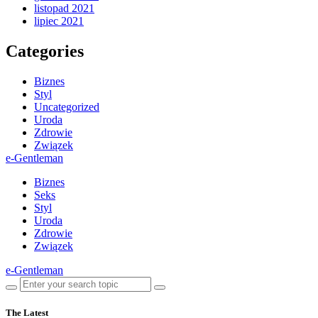
listopad 2021
lipiec 2021
Categories
Biznes
Styl
Uncategorized
Uroda
Zdrowie
Związek
e-Gentleman
Biznes
Seks
Styl
Uroda
Zdrowie
Związek
e-Gentleman
The Latest