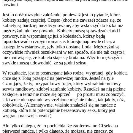
powinni.
Jest to dość rozsądne założenie, ponieważ jest to pytanie, które
kobiety zadają częściej. Często (choć nie zawsze) zdarza się, że
kobiety są bardziej niezdecydowane, aby wskoczyć do łóżka niż
mężczyźni, nie bez powodu. Kobiety muszą sprawdzać ciarki i
potwory, nie wspominając już o kolesiach, którzy będą
rapsodizować o czułym romansie, którego naprawdę chcą, a
następnie wystartować, gdy tylko dostaną Loda. Mężczyźni są
oczywiście również oszukiwani w ten sposób, ale nie tak często i
nie martwią się, że kobieta staje się brutalna. Więc to mężczyźni
zwykle muszą udowodnić, że są godni seksu.
W rezultacie, jest to postrzegane jako rodzaj wygranej, gdy kobieta
chce się z Tobą przespać na pierwszej randce. Jesteś na tyle
Czarujący, że ty, przypadkowy frajer, który wybrał internetowy
serwis randkowy, zdobył zaufanie kobiety. Rzuciłeś na nią piękne
zaklęcie, a teraz nie może się oprzeć — po prostu musi zobaczyć,
jak twoje nienagannie wyrzeźbione mięśnie falują, tak jak ty, cóż,
cokolwiek. (Alternatywnie, właśnie znalazłeś się na randce z
kobietą, która lubi potencjalnie bezsensowny seks, który jest
wygraną na swój sposób.)
Ale tylko dlatego, że to pochlebia, że zaoferowano Ci seks na
pierwszej randce, i tylko dlatego, że możesz, nie znaczy, że