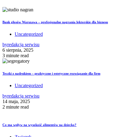
Bank głosów Warszawa – profesjonalne nagrania lektorskie dla biznesu
Uncategorized
by
redakcja serwisu
6 sierpnia, 2025
3 minute read
Teczki z nadrukiem – praktyczne i estetyczne rozwiązanie dla firm
Uncategorized
by
redakcja serwisu
14 maja, 2025
2 minute read
Co ma wpływ na wysokość alimentów na dziecko?
Związek