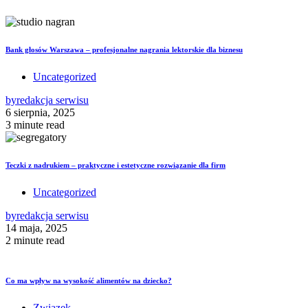
Bank głosów Warszawa – profesjonalne nagrania lektorskie dla biznesu
Uncategorized
by
redakcja serwisu
6 sierpnia, 2025
3 minute read
Teczki z nadrukiem – praktyczne i estetyczne rozwiązanie dla firm
Uncategorized
by
redakcja serwisu
14 maja, 2025
2 minute read
Co ma wpływ na wysokość alimentów na dziecko?
Związek