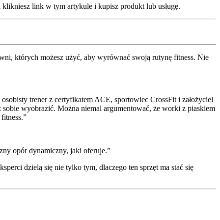
klikniesz link w tym artykule i kupisz produkt lub usługę.
owni, których możesz użyć, aby wyrównać swoją rutynę fitness. Nie
sobisty trener z certyfikatem ACE, sportowiec CrossFit i założyciel
sz sobie wyobrazić. Można niemal argumentować, że worki z piaskiem
itness.”
ny opór dynamiczny, jaki oferuje.”
sperci dzielą się nie tylko tym, dlaczego ten sprzęt ma stać się