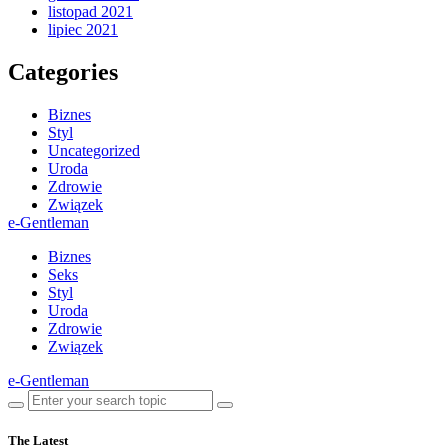
listopad 2021
lipiec 2021
Categories
Biznes
Styl
Uncategorized
Uroda
Zdrowie
Związek
e-Gentleman
Biznes
Seks
Styl
Uroda
Zdrowie
Związek
e-Gentleman
The Latest