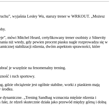
n ruchu”, wyjaśnia Lesley Wu, starszy trener w WRKOUT. „Możesz
soby.
eje”, mówi Mitchel Heard, certyfikowany trener osobisty z Silnevity
nia niż wtedy, gdy pewien procent piasku nagle rozprowadza się w
micznej stabilizacji rdzenia, dwóm aspektom sprawności, które
zabrać je wszędzie na fenomenalny trening.
czność i ruch sportowy.
g, gdzie obciążenie jest ogólnie stabilne, worki z piaskiem mają
w środku.
ie dynamiczne. „Trening Sandbag wzmacnia mięśnie rdzenia i
a fakt, że rdzeń skutecznie działa jako przewód między górną i dolną