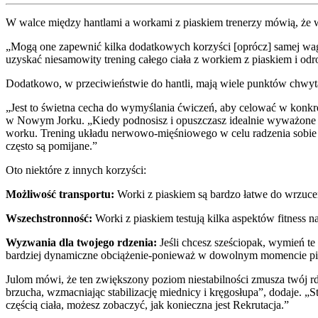
W walce między hantlami a workami z piaskiem trenerzy mówią, że w
„Mogą one zapewnić kilka dodatkowych korzyści [oprócz] samej wag
uzyskać niesamowity trening całego ciała z workiem z piaskiem i odr
Dodatkowo, w przeciwieństwie do hantli, mają wiele punktów chwytan
„Jest to świetna cecha do wymyślania ćwiczeń, aby celować w konkretn
w Nowym Jorku. „Kiedy podnosisz i opuszczasz idealnie wyważone h
worku. Trening układu nerwowo-mięśniowego w celu radzenia sobie z 
często są pomijane.”
Oto niektóre z innych korzyści:
Możliwość transportu:
Worki z piaskiem są bardzo łatwe do wrzucen
Wszechstronność:
Worki z piaskiem testują kilka aspektów fitness n
Wyzwania dla twojego rdzenia:
Jeśli chcesz sześciopak, wymień te 
bardziej dynamiczne obciążenie-ponieważ w dowolnym momencie pi
Julom mówi, że ten zwiększony poziom niestabilności zmusza twój r
brzucha, wzmacniając stabilizację miednicy i kręgosłupa”, dodaje. „S
częścią ciała, możesz zobaczyć, jak konieczna jest Rekrutacja.”