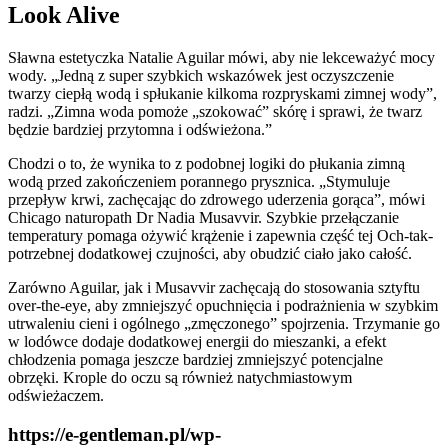
Look Alive
Sławna estetyczka Natalie Aguilar mówi, aby nie lekceważyć mocy
wody. „Jedną z super szybkich wskazówek jest oczyszczenie
twarzy ciepłą wodą i spłukanie kilkoma rozpryskami zimnej wody”,
radzi. „Zimna woda pomoże „szokować” skórę i sprawi, że twarz
będzie bardziej przytomna i odświeżona.”
Chodzi o to, że wynika to z podobnej logiki do płukania zimną
wodą przed zakończeniem porannego prysznica. „Stymuluje
przepływ krwi, zachęcając do zdrowego uderzenia gorąca”, mówi
Chicago naturopath Dr Nadia Musavvir. Szybkie przełączanie
temperatury pomaga ożywić krążenie i zapewnia część tej Och-tak-
potrzebnej dodatkowej czujności, aby obudzić ciało jako całość.
Zarówno Aguilar, jak i Musavvir zachęcają do stosowania sztyftu
over-the-eye, aby zmniejszyć opuchnięcia i podrażnienia w szybkim
utrwaleniu cieni i ogólnego „zmęczonego” spojrzenia. Trzymanie go
w lodówce dodaje dodatkowej energii do mieszanki, a efekt
chłodzenia pomaga jeszcze bardziej zmniejszyć potencjalne
obrzęki. Krople do oczu są również natychmiastowym
odświeżaczem.
https://e-gentleman.pl/wp-