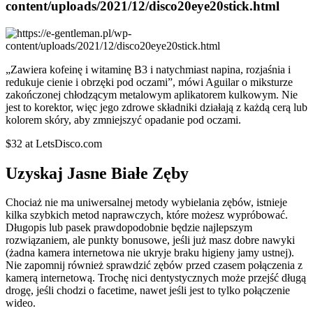
content/uploads/2021/12/disco20eye20stick.html
„Zawiera kofeinę i witaminę B3 i natychmiast napina, rozjaśnia i
redukuje cienie i obrzęki pod oczami”, mówi Aguilar o miksturze
zakończonej chłodzącym metalowym aplikatorem kulkowym. Nie
jest to korektor, więc jego zdrowe składniki działają z każdą cerą lub
kolorem skóry, aby zmniejszyć opadanie pod oczami.
$32 at LetsDisco.com
Uzyskaj Jasne Białe Zęby
Chociaż nie ma uniwersalnej metody wybielania zębów, istnieje
kilka szybkich metod naprawczych, które możesz wypróbować.
Długopis lub pasek prawdopodobnie będzie najlepszym
rozwiązaniem, ale punkty bonusowe, jeśli już masz dobre nawyki
(żadna kamera internetowa nie ukryje braku higieny jamy ustnej).
Nie zapomnij również sprawdzić zębów przed czasem połączenia z
kamerą internetową. Trochę nici dentystycznych może przejść długą
drogę, jeśli chodzi o facetime, nawet jeśli jest to tylko połączenie
wideo.