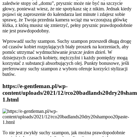
zaledwie stopy od „domu”, prysznic może nie być na szczycie
głowy, ponieważ wiesz, że nie spotykasz się z nikim. Jednak kiedy
pojawi się zaproszenie do kalendarza last minute i zdajesz sobie
sprawę, że Twoja przednia kamera wciąż ma wczorajszą główkę
łóżka, z którą musisz się zmierzyć, pełny prysznic prawdopodobnie
nie jest prawdopodobny.
Wprowadź suchy szampon. Suchy szampon przeszedł długą drogę
od czasów kobiet rozpylających biały proszek na korzeniach, aby
pomóc utrzymać wydmuchiwanie
jeszcze jeden dzień
. W
dzisiejszych czasach kobiety, mężczyźni i każdy pomiędzy mogą
korzystać z substancji absorbujących olej. Punkty bonusowe, jeśli
preferowany suchy szampon z wyboru oferuje korzyści stylizacji
butów.
https://e-gentleman.pl/wp-
content/uploads/2021/12/rco20badlands20dry20sham
1.html
To nie jest zwykły suchy szampon, jak można prawdopodobnie