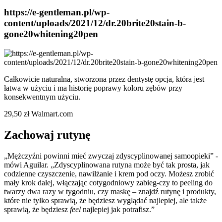
https://e-gentleman.pl/wp-
content/uploads/2021/12/dr.20brite20stain-b-
gone20whitening20pen
Całkowicie naturalna, stworzona przez dentystę opcja, która jest
łatwa w użyciu i ma historię poprawy koloru zębów przy
konsekwentnym użyciu.
29,50 zł Walmart.com
Zachowaj rutynę
„Mężczyźni powinni mieć zwyczaj zdyscyplinowanej samoopieki” -
mówi Aguilar. „Zdyscyplinowana rutyna może być tak prosta, jak
codzienne czyszczenie, nawilżanie i krem pod oczy. Możesz zrobić
mały krok dalej, włączając cotygodniowy zabieg-czy to peeling do
twarzy dwa razy w tygodniu, czy maskę – znajdź rutynę i produkty,
które nie tylko sprawią, że będziesz wyglądać najlepiej, ale także
sprawią, że będziesz
feel
najlepiej jak potrafisz.”