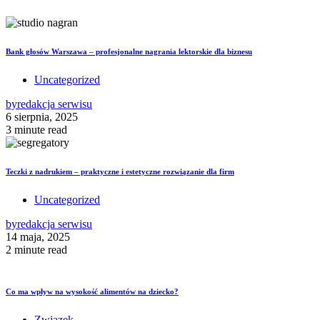
Bank głosów Warszawa – profesjonalne nagrania lektorskie dla biznesu
Uncategorized
by
redakcja serwisu
6 sierpnia, 2025
3 minute read
Teczki z nadrukiem – praktyczne i estetyczne rozwiązanie dla firm
Uncategorized
by
redakcja serwisu
14 maja, 2025
2 minute read
Co ma wpływ na wysokość alimentów na dziecko?
Związek