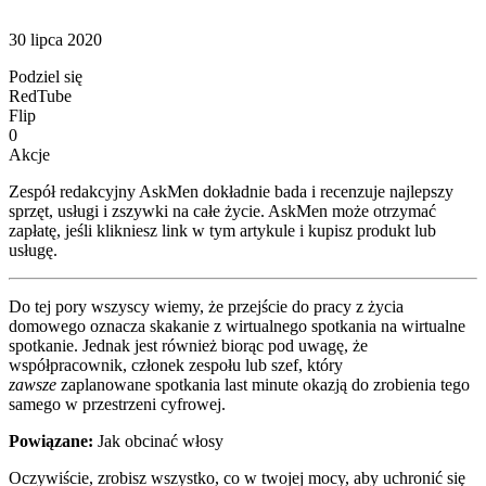
30 lipca 2020
Podziel się
RedTube
Flip
0
Akcje
Zespół redakcyjny AskMen dokładnie bada i recenzuje najlepszy
sprzęt, usługi i zszywki na całe życie. AskMen może otrzymać
zapłatę, jeśli klikniesz link w tym artykule i kupisz produkt lub
usługę.
Do tej pory wszyscy wiemy, że przejście do pracy z życia
domowego oznacza skakanie z wirtualnego spotkania na wirtualne
spotkanie. Jednak jest również biorąc pod uwagę, że
współpracownik, członek zespołu lub szef, który
zawsze
zaplanowane spotkania last minute okazją do zrobienia tego
samego w przestrzeni cyfrowej.
Powiązane:
Jak obcinać włosy
Oczywiście, zrobisz wszystko, co w twojej mocy, aby uchronić się