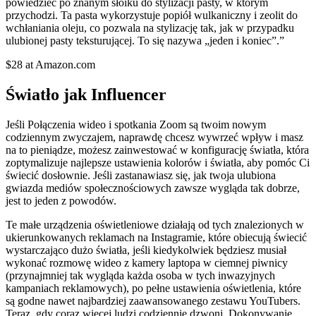
powiedzieć po znanym słoiku do stylizacji pasty, w którym
przychodzi. Ta pasta wykorzystuje popiół wulkaniczny i zeolit do
wchłaniania oleju, co pozwala na stylizację tak, jak w przypadku
ulubionej pasty teksturującej. To się nazywa „jeden i koniec”.”
$28 at Amazon.com
Światło jak Influencer
Jeśli Połączenia wideo i spotkania Zoom są twoim nowym
codziennym zwyczajem, naprawdę chcesz wywrzeć wpływ i masz
na to pieniądze, możesz zainwestować w konfigurację światła, która
zoptymalizuje najlepsze ustawienia kolorów i światła, aby pomóc Ci
świecić dosłownie. Jeśli zastanawiasz się, jak twoja ulubiona
gwiazda mediów społecznościowych zawsze wygląda tak dobrze,
jest to jeden z powodów.
Te małe urządzenia oświetleniowe działają od tych znalezionych w
ukierunkowanych reklamach na Instagramie, które obiecują świecić
wystarczająco dużo światła, jeśli kiedykolwiek będziesz musiał
wykonać rozmowę wideo z kamery laptopa w ciemnej piwnicy
(przynajmniej tak wygląda każda osoba w tych inwazyjnych
kampaniach reklamowych), po pełne ustawienia oświetlenia, które
są godne nawet najbardziej zaawansowanego zestawu YouTubers.
Teraz, gdy coraz więcej ludzi codziennie dzwoni, Dokonywanie