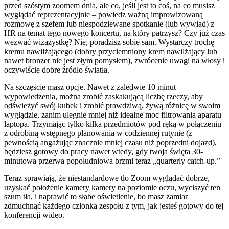
przed szóstym zoomem dnia, ale co, jeśli jest to coś, na co musisz
wyglądać reprezentacyjnie – powiedz ważną improwizowaną
rozmowę z szefem lub niespodziewane spotkanie (lub wywiad) z
HR na temat tego nowego koncertu, na który patrzysz? Czy już czas
wezwać wizażystkę? Nie, poradzisz sobie sam. Wystarczy trochę
kremu nawilżającego (dobry przyciemniony krem nawilżający lub
nawet bronzer nie jest złym pomysłem), zwrócenie uwagi na włosy i
oczywiście dobre źródło światła.
Na szczęście masz opcje. Nawet z zaledwie 10 minut
wypowiedzenia, można zrobić zaskakującą liczbę rzeczy, aby
odświeżyć swój kubek i zrobić prawdziwą, żywą różnicę w swoim
wyglądzie, zanim ulegnie mniej niż idealne moc filtrowania aparatu
laptopa. Trzymając tylko kilka przedmiotów pod ręką w połączeniu
z odrobiną wstępnego planowania w codziennej rutynie (z
pewnością angażując znacznie mniej czasu niż poprzedni dojazd),
będziesz gotowy do pracy nawet wtedy, gdy twoja święta 30-
minutowa przerwa popołudniowa brzmi teraz „quarterly catch-up.”
Teraz sprawiają, że niestandardowe tło Zoom wyglądać dobrze,
uzyskać położenie kamery kamery na poziomie oczu, wyciszyć ten
szum tła, i naprawić to słabe oświetlenie, bo masz zamiar
zdmuchnąć każdego członka zespołu z tym, jak jesteś gotowy do tej
konferencji wideo.