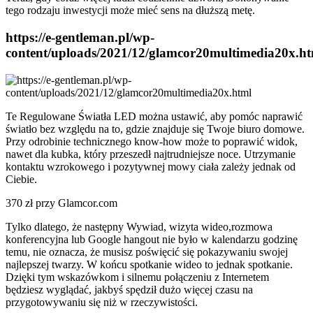
tego rodzaju inwestycji może mieć sens na dłuższą metę.
https://e-gentleman.pl/wp-
content/uploads/2021/12/glamcor20multimedia20x.h
Te Regulowane Światła LED można ustawić, aby pomóc naprawić
światło bez względu na to, gdzie znajduje się Twoje biuro domowe.
Przy odrobinie technicznego know-how może to poprawić widok,
nawet dla kubka, który przeszedł najtrudniejsze noce. Utrzymanie
kontaktu wzrokowego i pozytywnej mowy ciała zależy jednak od
Ciebie.
370 zł przy Glamcor.com
Tylko dlatego, że następny Wywiad, wizyta wideo,rozmowa
konferencyjna lub Google hangout nie było w kalendarzu godzinę
temu, nie oznacza, że musisz poświęcić się pokazywaniu swojej
najlepszej twarzy. W końcu spotkanie wideo to jednak spotkanie.
Dzięki tym wskazówkom i silnemu połączeniu z Internetem
będziesz wyglądać, jakbyś spędził dużo więcej czasu na
przygotowywaniu się niż w rzeczywistości.