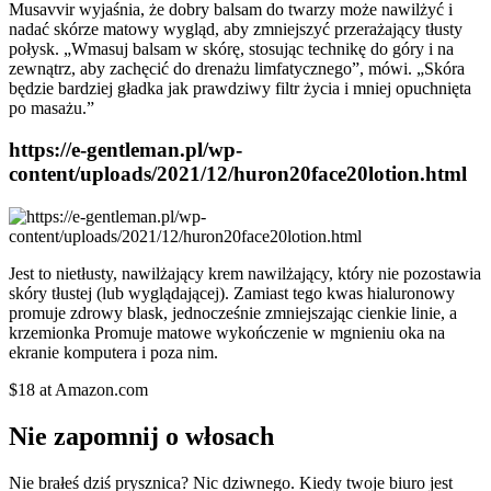
Musavvir wyjaśnia, że dobry balsam do twarzy może nawilżyć i
nadać skórze matowy wygląd, aby zmniejszyć przerażający tłusty
połysk. „Wmasuj balsam w skórę, stosując technikę do góry i na
zewnątrz, aby zachęcić do drenażu limfatycznego”, mówi. „Skóra
będzie bardziej gładka jak prawdziwy filtr życia i mniej opuchnięta
po masażu.”
https://e-gentleman.pl/wp-
content/uploads/2021/12/huron20face20lotion.html
Jest to nietłusty, nawilżający krem nawilżający, który nie pozostawia
skóry tłustej (lub wyglądającej). Zamiast tego kwas hialuronowy
promuje zdrowy blask, jednocześnie zmniejszając cienkie linie, a
krzemionka Promuje matowe wykończenie w mgnieniu oka na
ekranie komputera i poza nim.
$18 at Amazon.com
Nie zapomnij o włosach
Nie brałeś dziś prysznica? Nic dziwnego. Kiedy twoje biuro jest