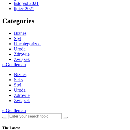
listopad 2021
lipiec 2021
Categories
Biznes
Styl
Uncategorized
Uroda
Zdrowie
Związek
e-Gentleman
Biznes
Seks
Styl
Uroda
Zdrowie
Związek
e-Gentleman
The Latest