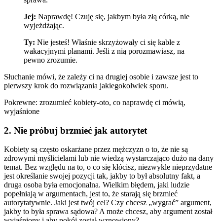
Jej:
Naprawdę! Czuję się, jakbym była złą córką, nie
wyjeżdżając.
Ty:
Nie jesteś! Właśnie skrzyżowały ci się kable z
wakacyjnymi planami. Jeśli z nią porozmawiasz, na
pewno zrozumie.
Słuchanie mówi, że zależy ci na drugiej osobie i zawsze jest to
pierwszy krok do rozwiązania jakiegokolwiek sporu.
Pokrewne: zrozumieć kobiety-oto, co naprawdę ci mówią,
wyjaśnione
2. Nie próbuj brzmieć jak autorytet
Kobiety są często oskarżane przez mężczyzn o to, że nie są
zdrowymi myślicielami lub nie wiedzą wystarczająco dużo na dany
temat. Bez względu na to, o co się kłócisz, niezwykle nieprzydatne
jest określanie swojej pozycji tak, jakby to był absolutny fakt, a
druga osoba była emocjonalna. Wielkim błędem, jaki ludzie
popełniają w argumentach, jest to, że starają się brzmieć
autorytatywnie. Jaki jest twój cel? Czy chcesz „wygrać” argument,
jakby to była sprawa sądowa? A może chcesz, aby argument został
wyjaśniony i aby pokój został wznowiony?