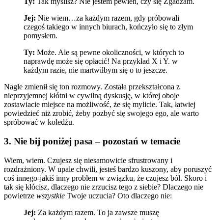
Ty:
Tak myślisz? Nie jestem pewien, czy się Zgadzam.
Jej:
Nie wiem…za każdym razem, gdy próbowali
czegoś takiego w innych biurach, kończyło się to złym
pomysłem.
Ty:
Może. Ale są pewne okoliczności, w których to
naprawdę może się opłacić! Na przykład X i Y. w
każdym razie, nie martwiłbym się o to jeszcze.
Nagle zmienił się ton rozmowy. Została przekształcona z
nieprzyjemnej kłótni w cywilną dyskusję, w której oboje
zostawiacie miejsce na możliwość, że się mylicie. Tak, łatwiej
powiedzieć niż zrobić, żeby pozbyć się swojego ego, ale warto
spróbować w koledżu.
3. Nie bij poniżej pasa – pozostań w temacie
Wiem, wiem. Czujesz się niesamowicie sfrustrowany i
rozdrażniony. W upale chwili, jesteś bardzo kuszony, aby poruszyć
coś innego-jakiś inny problem w związku, że czujesz ból. Skoro i
tak się kłócisz, dlaczego nie zrzucisz tego z siebie? Dlaczego nie
powietrze
wszystkie
Twoje uczucia? Oto dlaczego nie:
Jej:
Za każdym razem. To ja zawsze muszę