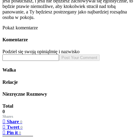
jeśli posłuchasz, i jeśli nie będziesz zachowywał się egoistycznie, to
będzie prawie niemożliwe, aby ktokolwiek stracił nad tobą
panowanie, a Ty będziesz postrzegany jako najbardziej rozsądna
osoba w pokoju.
Pokaż komentarze
Komentarze
Podziel się swoją opinią
Imię i nazwisko
Walka
Relacje
Niezręczne Rozmowy
Total
0
Shares
Share
0
Tweet
0
Pin it
0