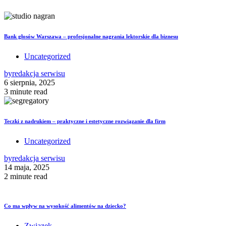
Bank głosów Warszawa – profesjonalne nagrania lektorskie dla biznesu
Uncategorized
by
redakcja serwisu
6 sierpnia, 2025
3 minute read
Teczki z nadrukiem – praktyczne i estetyczne rozwiązanie dla firm
Uncategorized
by
redakcja serwisu
14 maja, 2025
2 minute read
Co ma wpływ na wysokość alimentów na dziecko?
Związek