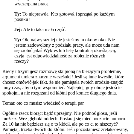
wyczerpana pracą.
Ty:
To nieprawda. Kto gotował i sprzątał po każdym
posiłku?
Jej:
Ale to taka mała część.
Ty:
Ok, najwyraźniej nie jesteśmy tu oko w oko. Nie
jestem zadowolony z podziału pracy, ale może uda nam
się zrobić jakiś Wykres lub listę kontrolną określającą,
czyja jest odpowiedzialność za robienie różnych
rzeczy?
Kiedy utrzymujesz rozmowę skupioną na bieżącym problemie,
argument umiera znacznie wcześniej! Jeśli są inne kwestie, które
chcesz omówić-jak fakt, że nie pamiętała twoich urodzin-znajdź
inny czas, aby o tym wspomnieć. Najlepiej, gdy oboje jesteście
spokojni, a nie rozgrzani od kłótni pod koniec długiego dnia.
Temat: oto co musisz wiedzieć o terapii par
Ogólnie rzecz biorąc: bądź uprzejmy. Nie podnoś głosu, jeśli
możesz. Weź głęboki oddech. Postaraj się mieć poczucie humoru.
Za 10 lat nie będziesz się o to kłócił, ale po co ci to niszczyć?
Pamiętaj, trzeba dwóch do kłótni. Jeśli pozostaniesz zrelaksowany,