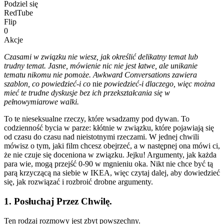
Podziel się
RedTube
Flip
0
Akcje
Czasami w związku nie wiesz, jak określić delikatny temat lub
trudny temat. Jasne, mówienie nic nie jest łatwe, ale unikanie
tematu nikomu nie pomoże. Awkward Conversations zawiera
szablon, co powiedzieć-i co
nie
powiedzieć-i dlaczego, więc można
mieć te trudne dyskusje bez ich przekształcania się w
pełnowymiarowe walki.
To te nieseksualne rzeczy, które wsadzamy pod dywan. To
codzienność bycia w parze: kłótnie w związku, które pojawiają się
od czasu do czasu nad nieistotnymi rzeczami. W jednej chwili
mówisz o tym, jaki film chcesz obejrzeć, a w następnej ona mówi ci,
że nie czuje się doceniona w związku. Jejku! Argumenty, jak każda
para wie, mogą przejść 0-90 w mgnieniu oka. Nikt nie chce być tą
parą krzyczącą na siebie w IKEA, więc czytaj dalej, aby dowiedzieć
się, jak rozwiązać i rozbroić drobne argumenty.
1. Posłuchaj Przez Chwilę.
Ten rodzaj rozmowy jest zbyt powszechny.