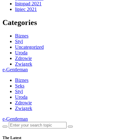
listopad 2021
lipiec 2021
Categories
Biznes
Styl
Uncategorized
Uroda
Zdrowie
Związek
e-Gentleman
Biznes
Seks
Styl
Uroda
Zdrowie
Związek
e-Gentleman
The Latest