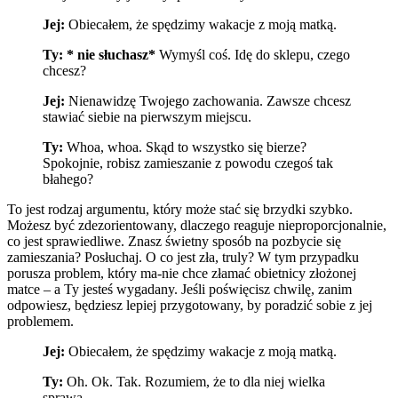
Jej:
Obiecałem, że spędzimy wakacje z moją matką.
Ty: * nie słuchasz*
Wymyśl coś. Idę do sklepu, czego
chcesz?
Jej:
Nienawidzę Twojego zachowania. Zawsze chcesz
stawiać siebie na pierwszym miejscu.
Ty:
Whoa, whoa. Skąd to wszystko się bierze?
Spokojnie, robisz zamieszanie z powodu czegoś tak
błahego?
To jest rodzaj argumentu, który może stać się brzydki szybko.
Możesz być zdezorientowany, dlaczego reaguje nieproporcjonalnie,
co jest sprawiedliwe. Znasz świetny sposób na pozbycie się
zamieszania? Posłuchaj. O co jest zła, truly? W tym przypadku
porusza problem, który ma-nie chce złamać obietnicy złożonej
matce – a Ty jesteś wygadany. Jeśli poświęcisz chwilę, zanim
odpowiesz, będziesz lepiej przygotowany, by poradzić sobie z jej
problemem.
Jej:
Obiecałem, że spędzimy wakacje z moją matką.
Ty:
Oh. Ok. Tak. Rozumiem, że to dla niej wielka
sprawa.