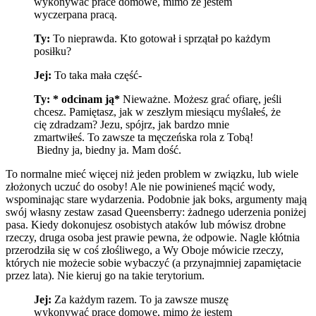
wykonywać prace domowe, mimo że jestem
wyczerpana pracą.
Ty:
To nieprawda. Kto gotował i sprzątał po każdym
posiłku?
Jej:
To taka mała część-
Ty: * odcinam ją*
Nieważne. Możesz grać ofiarę, jeśli
chcesz. Pamiętasz, jak w zeszłym miesiącu myślałeś, że
cię zdradzam? Jezu, spójrz, jak bardzo mnie
zmartwiłeś. To zawsze ta męczeńska rola z Tobą!
Biedny ja, biedny ja. Mam dość.
To normalne mieć więcej niż jeden problem w związku, lub wiele
złożonych uczuć do osoby! Ale nie powinieneś mącić wody,
wspominając stare wydarzenia. Podobnie jak boks, argumenty mają
swój własny zestaw zasad Queensberry: żadnego uderzenia poniżej
pasa. Kiedy dokonujesz osobistych ataków lub mówisz drobne
rzeczy, druga osoba jest prawie pewna, że odpowie. Nagle kłótnia
przerodziła się w coś złośliwego, a Wy Oboje mówicie rzeczy,
których nie możecie sobie wybaczyć (a przynajmniej zapamiętacie
przez lata). Nie kieruj go na takie terytorium.
Jej:
Za każdym razem. To ja zawsze muszę
wykonywać prace domowe, mimo że jestem