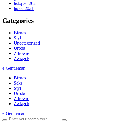
listopad 2021
lipiec 2021
Categories
Biznes
Styl
Uncategorized
Uroda
Zdrowie
Związek
e-Gentleman
Biznes
Seks
Styl
Uroda
Zdrowie
Związek
e-Gentleman