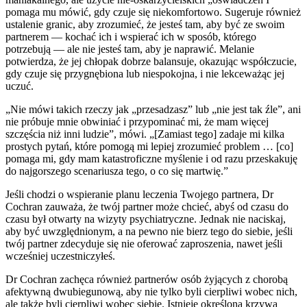
pomaga mu mówić, gdy czuje się niekomfortowo. Sugeruje również
ustalenie granic, aby zrozumieć, że jesteś tam, aby być ze swoim
partnerem — kochać ich i wspierać ich w sposób, którego
potrzebują — ale nie jesteś tam, aby je naprawić. Melanie
potwierdza, że jej chłopak dobrze balansuje, okazując współczucie,
gdy czuje się przygnębiona lub niespokojna, i nie lekceważąc jej
uczuć.
„Nie mówi takich rzeczy jak „przesadzasz” lub „nie jest tak źle”, ani
nie próbuje mnie obwiniać i przypominać mi, że mam więcej
szczęścia niż inni ludzie”, mówi. „[Zamiast tego] zadaje mi kilka
prostych pytań, które pomogą mi lepiej zrozumieć problem … [co]
pomaga mi, gdy mam katastroficzne myślenie i od razu przeskakuję
do najgorszego scenariusza tego, o co się martwię.”
Jeśli chodzi o wspieranie planu leczenia Twojego partnera, Dr
Cochran zauważa, że twój partner może chcieć, abyś od czasu do
czasu był otwarty na wizyty psychiatryczne. Jednak nie naciskaj,
aby być uwzględnionym, a na pewno nie bierz tego do siebie, jeśli
twój partner zdecyduje się nie oferować zaproszenia, nawet jeśli
wcześniej uczestniczyłeś.
Dr Cochran zachęca również partnerów osób żyjących z chorobą
afektywną dwubiegunową, aby nie tylko byli cierpliwi wobec nich,
ale także byli cierpliwi wobec siebie. Istnieje określona krzywa