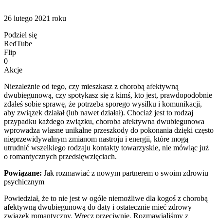
26 lutego 2021 roku
Podziel się
RedTube
Flip
0
Akcje
Niezależnie od tego, czy mieszkasz z chorobą afektywną
dwubiegunową, czy spotykasz się z kimś, kto jest, prawdopodobnie
zdałeś sobie sprawę, że potrzeba sporego wysiłku i komunikacji,
aby związek działał (lub nawet działał). Chociaż jest to rodzaj
przypadku każdego związku, choroba afektywna dwubiegunowa
wprowadza własne unikalne przeszkody do pokonania dzięki często
nieprzewidywalnym zmianom nastroju i energii, które mogą
utrudnić wszelkiego rodzaju kontakty towarzyskie, nie mówiąc już
o romantycznych przedsięwzięciach.
Powiązane:
Jak rozmawiać z nowym partnerem o swoim zdrowiu
psychicznym
Powiedział, że to nie jest w ogóle niemożliwe dla kogoś z chorobą
afektywną dwubiegunową do daty i ostatecznie mieć zdrowy
związek romantyczny. Wręcz przeciwnie. Rozmawialiśmy z