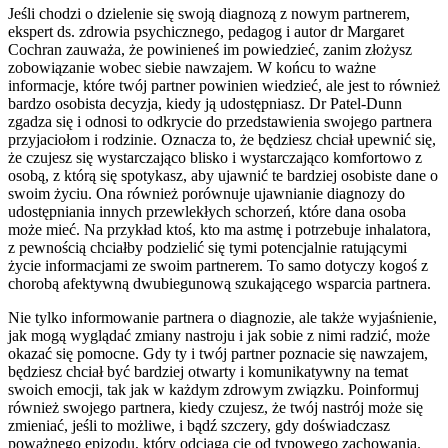
Jeśli chodzi o dzielenie się swoją diagnozą z nowym partnerem,
ekspert ds. zdrowia psychicznego, pedagog i autor dr Margaret
Cochran zauważa, że powinieneś im powiedzieć, zanim złożysz
zobowiązanie wobec siebie nawzajem. W końcu to ważne
informacje, które twój partner powinien wiedzieć, ale jest to również
bardzo osobista decyzja, kiedy ją udostępniasz. Dr Patel-Dunn
zgadza się i odnosi to odkrycie do przedstawienia swojego partnera
przyjaciołom i rodzinie. Oznacza to, że będziesz chciał upewnić się,
że czujesz się wystarczająco blisko i wystarczająco komfortowo z
osobą, z którą się spotykasz, aby ujawnić te bardziej osobiste dane o
swoim życiu. Ona również porównuje ujawnianie diagnozy do
udostępniania innych przewlekłych schorzeń, które dana osoba
może mieć. Na przykład ktoś, kto ma astmę i potrzebuje inhalatora,
z pewnością chciałby podzielić się tymi potencjalnie ratującymi
życie informacjami ze swoim partnerem. To samo dotyczy kogoś z
chorobą afektywną dwubiegunową szukającego wsparcia partnera.
Nie tylko informowanie partnera o diagnozie, ale także wyjaśnienie,
jak mogą wyglądać zmiany nastroju i jak sobie z nimi radzić, może
okazać się pomocne. Gdy ty i twój partner poznacie się nawzajem,
będziesz chciał być bardziej otwarty i komunikatywny na temat
swoich emocji, tak jak w każdym zdrowym związku. Poinformuj
również swojego partnera, kiedy czujesz, że twój nastrój może się
zmieniać, jeśli to możliwe, i bądź szczery, gdy doświadczasz
poważnego epizodu, który odciąga cię od typowego zachowania.