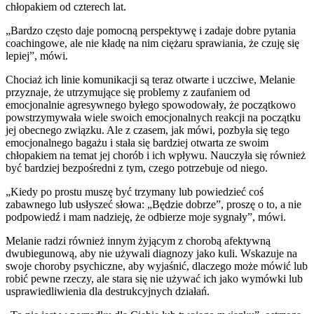
chłopakiem od czterech lat.
„Bardzo często daje pomocną perspektywę i zadaje dobre pytania
coachingowe, ale nie kładę na nim ciężaru sprawiania, że czuję się
lepiej”, mówi.
Chociaż ich linie komunikacji są teraz otwarte i uczciwe, Melanie
przyznaje, że utrzymujące się problemy z zaufaniem od
emocjonalnie agresywnego byłego spowodowały, że początkowo
powstrzymywała wiele swoich emocjonalnych reakcji na początku
jej obecnego związku. Ale z czasem, jak mówi, pozbyła się tego
emocjonalnego bagażu i stała się bardziej otwarta ze swoim
chłopakiem na temat jej chorób i ich wpływu. Nauczyła się również
być bardziej bezpośredni z tym, czego potrzebuje od niego.
„Kiedy po prostu muszę być trzymany lub powiedzieć coś
zabawnego lub usłyszeć słowa: „Będzie dobrze”, proszę o to, a nie
podpowiedź i mam nadzieję, że odbierze moje sygnały”, mówi.
Melanie radzi również innym żyjącym z chorobą afektywną
dwubiegunową, aby nie używali diagnozy jako kuli. Wskazuje na
swoje choroby psychiczne, aby wyjaśnić, dlaczego może mówić lub
robić pewne rzeczy, ale stara się nie używać ich jako wymówki lub
usprawiedliwienia dla destrukcyjnych działań.