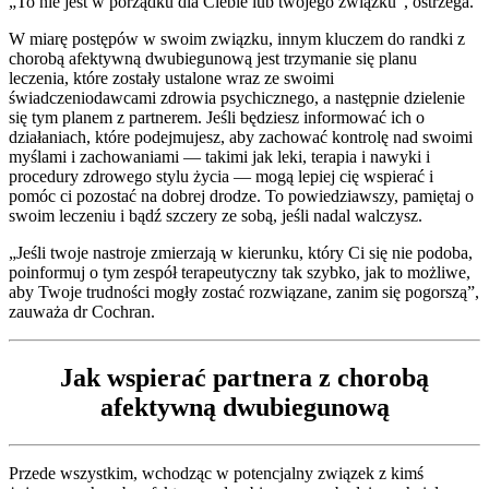
„To nie jest w porządku dla Ciebie lub twojego związku”, ostrzega.
W miarę postępów w swoim związku, innym kluczem do randki z
chorobą afektywną dwubiegunową jest trzymanie się planu
leczenia, które zostały ustalone wraz ze swoimi
świadczeniodawcami zdrowia psychicznego, a następnie dzielenie
się tym planem z partnerem. Jeśli będziesz informować ich o
działaniach, które podejmujesz, aby zachować kontrolę nad swoimi
myślami i zachowaniami — takimi jak leki, terapia i nawyki i
procedury zdrowego stylu życia — mogą lepiej cię wspierać i
pomóc ci pozostać na dobrej drodze. To powiedziawszy, pamiętaj o
swoim leczeniu i bądź szczery ze sobą, jeśli nadal walczysz.
„Jeśli twoje nastroje zmierzają w kierunku, który Ci się nie podoba,
poinformuj o tym zespół terapeutyczny tak szybko, jak to możliwe,
aby Twoje trudności mogły zostać rozwiązane, zanim się pogorszą”,
zauważa dr Cochran.
Jak wspierać partnera z chorobą
afektywną dwubiegunową
Przede wszystkim, wchodząc w potencjalny związek z kimś