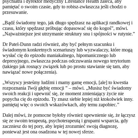
psychiatra i dyrektor medyczny Lifestance Health zaleca, aby
pamiętać o swoim czasie, gdy to robisz-zwłaszcza jeśli chodzi o
przesuwanie.
„Bądź świadomy tego, jak długo spędzasz na aplikacji randkowej i
czasu, który spędzasz próbując dopasować się do kogoś”, mówi.
„Najważniejsze jest utrzymanie struktury snu i spójności w rutynie.”
Dr Patel-Dunn radzi również, aby być pełnym szacunku i
świadomym konkretnych scenariuszy lub wyzwalaczy, które mogą
wysłać cię do epizodu maniakalnego, hipomanicznego lub
depresyjnego, zwłaszcza podczas odczuwania nowego terytorium
(takiego jak rosnący związek lub po prostu stawianie się tam, aby
nawiązać nowe połączenia).
„Wszyscy jesteśmy ludźmi i mamy gamę emocji, [ale] to kwestia
rozpoznania
Twój
głębię emocji ” – mówi. „Musisz być świadomy
swoich reakcji i upewnić się, że moment zmieniający życie nie
popycha cię do epizodu. Ty znasz siebie lepiej niż ktokolwiek inny.
pamiętaj więc o swoich wskazówkach, aby temu zapobiec.”
Dalej mówi, że pomocne byłoby również upewnienie się, że łączysz
się ze swoim terapeutą, psychoterapeutą i grupami wsparcia, gdy
zaczniesz do tej pory, aby lepiej zrozumieć swoją diagnozę,
ponieważ jest ona osadzona w tej nowej sferze.