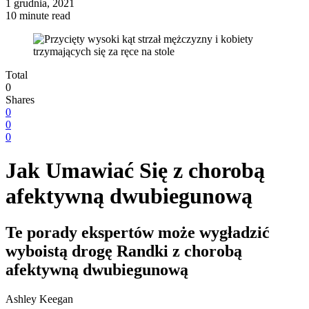
1 grudnia, 2021
10 minute read
Total
0
Shares
0
0
0
Jak Umawiać Się z chorobą
afektywną dwubiegunową
Te porady ekspertów może wygładzić
wyboistą drogę Randki z chorobą
afektywną dwubiegunową
Ashley Keegan