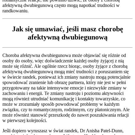
afektywną dwubiegunową często mogą napotkać trudności w
randkowaniu.
Jak się umawiać, jeśli masz chorobę
afektywną dwubiegunową
Choroba afektywna dwubiegunowa może objawiać się różnie od
osoby do osoby, więc doświadczenie każdej osoby żyjącej z nią
może się różnić. Ale ogólnie rzecz biorąc, osoby żyjące z chorobą
afektywną dwubiegunową mogą mieć trudności z poruszaniem się
w świecie randek, ponieważ ich zmiany nastroju mogą potencjalnie
spowodować zranienie lub obrazę partnera, który nie jest w pełni
przygotowany na takie intensywne emocje i niezwykłe zmiany w
zachowaniu i energii. Te zmiany nastroju i poziomu aktywności
mogą również utrudniać komunikację i kontakty towarzyskie, co
może w zrozumiały sposób powodować problemy w każdym
związku, czy to romantycznym, rodzinnym, czy platonicznym. Ale
może również stanowić przeszkodę do nawet poszukiwania relacji
w pierwszej kolejności.
Jeśli dopiero wyruszasz w świat randek, Dr Anisha Patel-Dunn,