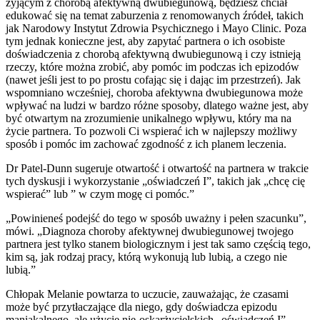
żyjącym z chorobą afektywną dwubiegunową, będziesz chciał
edukować się na temat zaburzenia z renomowanych źródeł, takich
jak Narodowy Instytut Zdrowia Psychicznego i Mayo Clinic. Poza
tym jednak konieczne jest, aby zapytać partnera o ich osobiste
doświadczenia z chorobą afektywną dwubiegunową i czy istnieją
rzeczy, które można zrobić, aby pomóc im podczas ich epizodów
(nawet jeśli jest to po prostu cofając się i dając im przestrzeń). Jak
wspomniano wcześniej, choroba afektywna dwubiegunowa może
wpływać na ludzi w bardzo różne sposoby, dlatego ważne jest, aby
być otwartym na zrozumienie unikalnego wpływu, który ma na
życie partnera. To pozwoli Ci wspierać ich w najlepszy możliwy
sposób i pomóc im zachować zgodność z ich planem leczenia.
Dr Patel-Dunn sugeruje otwartość i otwartość na partnera w trakcie
tych dyskusji i wykorzystanie „oświadczeń I”, takich jak „chcę cię
wspierać” lub ” w czym mogę ci pomóc.”
„Powinieneś podejść do tego w sposób uważny i pełen szacunku”,
mówi. „Diagnoza choroby afektywnej dwubiegunowej twojego
partnera jest tylko stanem biologicznym i jest tak samo częścią tego,
kim są, jak rodzaj pracy, którą wykonują lub lubią, a czego nie
lubią.”
Chłopak Melanie powtarza to uczucie, zauważając, że czasami
może być przytłaczające dla niego, gdy doświadcza epizodu
maniakalnego, ale użycie nie-oskarżycielskich „oświadczeń I”