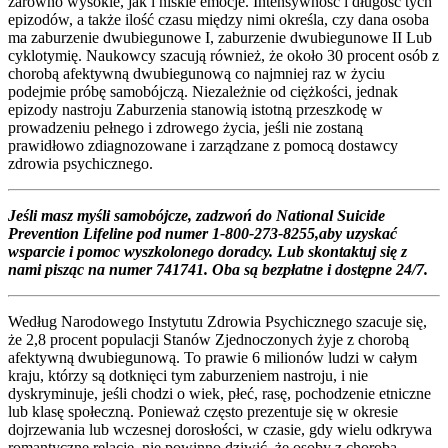
zarówno wysokie, jak i niskie emocje. Intensywność i długość tych
epizodów, a także ilość czasu między nimi określa, czy dana osoba
ma zaburzenie dwubiegunowe I, zaburzenie dwubiegunowe II Lub
cyklotymię. Naukowcy szacują również, że około 30 procent osób z
chorobą afektywną dwubiegunową co najmniej raz w życiu
podejmie próbę samobójczą. Niezależnie od ciężkości, jednak
epizody nastroju Zaburzenia stanowią istotną przeszkodę w
prowadzeniu pełnego i zdrowego życia, jeśli nie zostaną
prawidłowo zdiagnozowane i zarządzane z pomocą dostawcy
zdrowia psychicznego.
Jeśli masz myśli samobójcze, zadzwoń do National Suicide
Prevention Lifeline pod numer 1-800-273-8255,aby uzyskać
wsparcie i pomoc wyszkolonego doradcy. Lub skontaktuj się z
nami pisząc na numer 741741. Oba są bezpłatne i dostępne 24/7.
Według Narodowego Instytutu Zdrowia Psychicznego szacuje się,
że 2,8 procent populacji Stanów Zjednoczonych żyje z chorobą
afektywną dwubiegunową. To prawie 6 milionów ludzi w całym
kraju, którzy są dotknięci tym zaburzeniem nastroju, i nie
dyskryminuje, jeśli chodzi o wiek, płeć, rasę, pochodzenie etniczne
lub klasę społeczną. Ponieważ często prezentuje się w okresie
dojrzewania lub wczesnej dorosłości, w czasie, gdy wielu odkrywa
romantyczne relacje, nie powinno dziwić, że osoby z chorobą