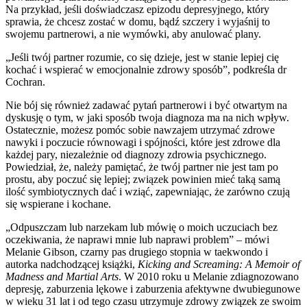
Na przykład, jeśli doświadczasz epizodu depresyjnego, który
sprawia, że chcesz zostać w domu, bądź szczery i wyjaśnij to
swojemu partnerowi, a nie wymówki, aby anulować plany.
„Jeśli twój partner rozumie, co się dzieje, jest w stanie lepiej cię
kochać i wspierać w emocjonalnie zdrowy sposób”, podkreśla dr
Cochran.
Nie bój się również zadawać pytań partnerowi i być otwartym na
dyskusję o tym, w jaki sposób twoja diagnoza ma na nich wpływ.
Ostatecznie, możesz pomóc sobie nawzajem utrzymać zdrowe
nawyki i poczucie równowagi i spójności, które jest zdrowe dla
każdej pary, niezależnie od diagnozy zdrowia psychicznego.
Powiedział, że, należy pamiętać, że twój partner nie jest tam po
prostu, aby poczuć się lepiej; związek powinien mieć taką samą
ilość symbiotycznych dać i wziąć, zapewniając, że zarówno czują
się wspierane i kochane.
„Odpuszczam lub narzekam lub mówię o moich uczuciach bez
oczekiwania, że naprawi mnie lub naprawi problem” – mówi
Melanie Gibson, czarny pas drugiego stopnia w taekwondo i
autorka nadchodzącej książki,
Kicking and Screaming: A Memoir of
Madness and Martial Arts
. W 2010 roku u Melanie zdiagnozowano
depresję, zaburzenia lękowe i zaburzenia afektywne dwubiegunowe
w wieku 31 lat i od tego czasu utrzymuje zdrowy związek ze swoim