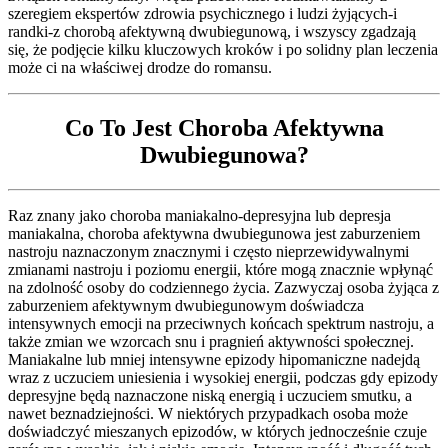
szeregiem ekspertów zdrowia psychicznego i ludzi żyjących-i
randki-z chorobą afektywną dwubiegunową, i wszyscy zgadzają
się, że podjęcie kilku kluczowych kroków i po solidny plan leczenia
może ci na właściwej drodze do romansu.
Co To Jest Choroba Afektywna
Dwubiegunowa?
Raz znany jako choroba maniakalno-depresyjna lub depresja
maniakalna, choroba afektywna dwubiegunowa jest zaburzeniem
nastroju naznaczonym znacznymi i często nieprzewidywalnymi
zmianami nastroju i poziomu energii, które mogą znacznie wpłynąć
na zdolność osoby do codziennego życia. Zazwyczaj osoba żyjąca z
zaburzeniem afektywnym dwubiegunowym doświadcza
intensywnych emocji na przeciwnych końcach spektrum nastroju, a
także zmian we wzorcach snu i pragnień aktywności społecznej.
Maniakalne lub mniej intensywne epizody hipomaniczne nadejdą
wraz z uczuciem uniesienia i wysokiej energii, podczas gdy epizody
depresyjne będą naznaczone niską energią i uczuciem smutku, a
nawet beznadziejności. W niektórych przypadkach osoba może
doświadczyć mieszanych epizodów, w których jednocześnie czuje