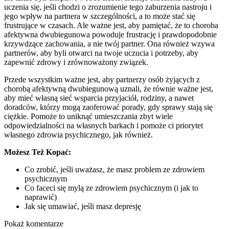
uczenia się, jeśli chodzi o zrozumienie tego zaburzenia nastroju i
jego wpływ na partnera w szczególności, a to może stać się
frustrujące w czasach. Ale ważne jest, aby pamiętać, że to choroba
afektywna dwubiegunowa powoduje frustrację i prawdopodobnie
krzywdzące zachowania, a nie twój partner. Ona również wzywa
partnerów, aby byli otwarci na twoje uczucia i potrzeby, aby
zapewnić zdrowy i zrównoważony związek.
Przede wszystkim ważne jest, aby partnerzy osób żyjących z
chorobą afektywną dwubiegunową uznali, że równie ważne jest,
aby mieć własną sieć wsparcia przyjaciół, rodziny, a nawet
doradców, którzy mogą zaoferować porady, gdy sprawy stają się
ciężkie. Pomoże to uniknąć umieszczania zbyt wiele
odpowiedzialności na własnych barkach i pomoże ci priorytet
własnego zdrowia psychicznego, jak również.
Możesz Też Kopać:
Co zrobić, jeśli uważasz, że masz problem ze zdrowiem
psychicznym
Co faceci się mylą ze zdrowiem psychicznym (i jak to
naprawić)
Jak się umawiać, jeśli masz depresję
Pokaż komentarze