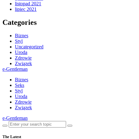
listopad 2021
lipiec 2021
Categories
Biznes
Styl
Uncategorized
Uroda
Zdrowie
Związek
e-Gentleman
Biznes
Seks
Styl
Uroda
Zdrowie
Związek
e-Gentleman
The Latest