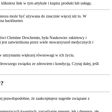
klikniesz link w tym artykule i kupisz produkt lub usługę.
hipnoza może być używana do znacznie więcej niż to. W
 na backburner.
 mówi Christine Deschemin, była Naukowiec rakietowy i
 i jest zatwierdzona przez wiele stowarzyszeń medycznych i
w utrzymaniu większej równowagi w ich życiu.
owszego związku ze zdrowiem i kondycją. Czytaj dalej, jeśli
y?
ej prawdopodobne, że zaakceptujesz sugestie związane z
pujących kwestiach: zarządzanie stresem, lęk i depresja, złe