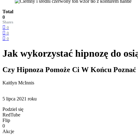
Total
0
Shares
0
0
0
Jak wykorzystać hipnozę do osią
Czy Hipnoza Pomoże Ci W Końcu Poznać T
Kaitlyn McInnis
5 lipca 2021 roku
Podziel się
RedTube
Flip
0
Akcje