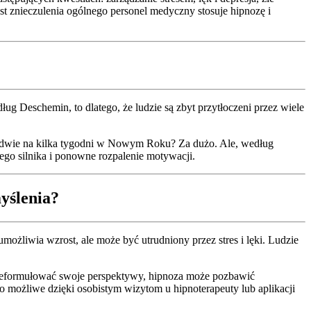
ast znieczulenia ogólnego personel medyczny stosuje hipnozę i
ług Deschemin, to dlatego, że ludzie są zbyt przytłoczeni przez wiele
aledwie na kilka tygodni w Nowym Roku? Za dużo. Ale, według
go silnika i ponowne rozpalenie motywacji.
yślenia?
liwia wzrost, ale może być utrudniony przez stres i lęki. Ludzie
przeformułować swoje perspektywy, hipnoza może pozbawić
to możliwe dzięki osobistym wizytom u hipnoterapeuty lub aplikacji