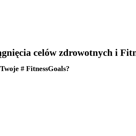
gnięcia celów zdrowotnych i Fit
woje # FitnessGoals?