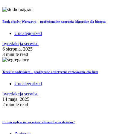
Bank głosów Warszawa – profesjonalne nagrania lektorskie dla biznesu
Uncategorized
by
redakcja serwisu
6 sierpnia, 2025
3 minute read
Teczki z nadrukiem – praktyczne i estetyczne rozwiązanie dla firm
Uncategorized
by
redakcja serwisu
14 maja, 2025
2 minute read
Co ma wpływ na wysokość alimentów na dziecko?
Związek