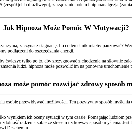
 (zespół jelita drażliwego), zarządzanie bólem i hipnoanalgezja (zami
Jak Hipnoza Może Pomóc W Motywacji?
 zatrzyma, zaczynasz stagnację. Po co ten silnik miałby pauzować? Wed
eśmy podłączeni do oszczędzania energii.
aby ćwiczyć tylko po to, aby zrezygnować z chodzenia na siłownię z
macnia ludzi, hipnoza może pozwolić im na ponowne uruchomienie te
noza może pomóc rozwijać zdrowy sposób m
a osobie przewidywać możliwości. Ten pozytywny sposób myślenia umoż
tylko wynikiem ich oceny sytuacji w tym czasie. Pomagając ludziom 
zdolność radzenia sobie ze stresem i zdrowszy sposób myślenia. Jest 
mówi Deschemin.