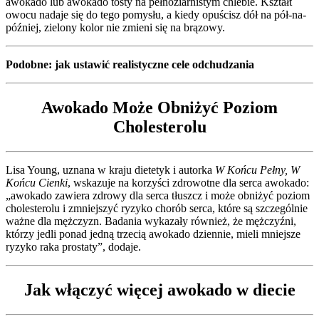
awokado lub awokado tosty na pełnoziarnistym chlebie. Kształt
owocu nadaje się do tego pomysłu, a kiedy opuścisz dół na pół-na-
później, zielony kolor nie zmieni się na brązowy.
Podobne: jak ustawić realistyczne cele odchudzania
Awokado Może Obniżyć Poziom
Cholesterolu
Lisa Young, uznana w kraju dietetyk i autorka
W Końcu Pełny, W
Końcu Cienki
, wskazuje na korzyści zdrowotne dla serca awokado:
„awokado zawiera zdrowy dla serca tłuszcz i może obniżyć poziom
cholesterolu i zmniejszyć ryzyko chorób serca, które są szczególnie
ważne dla mężczyzn. Badania wykazały również, że mężczyźni,
którzy jedli ponad jedną trzecią awokado dziennie, mieli mniejsze
ryzyko raka prostaty”, dodaje.
Jak włączyć więcej awokado w diecie