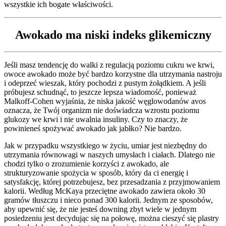
wszystkie ich bogate właściwości.
Awokado ma niski indeks glikemiczny
Jeśli masz tendencję do walki z regulacją poziomu cukru we krwi,
owoce awokado może być bardzo korzystne dla utrzymania nastroju
i odeprzeć wieszak, który pochodzi z pustym żołądkiem. A jeśli
próbujesz schudnąć, to jeszcze lepsza wiadomość, ponieważ
Malkoff-Cohen wyjaśnia, że niska jakość węglowodanów avos
oznacza, że Twój organizm nie doświadcza wzrostu poziomu
glukozy we krwi i nie uwalnia insuliny. Czy to znaczy, że
powinieneś spożywać awokado jak jabłko? Nie bardzo.
Jak w przypadku wszystkiego w życiu, umiar jest niezbędny do
utrzymania równowagi w naszych umysłach i ciałach. Dlatego nie
chodzi tylko o zrozumienie korzyści z awokado, ale
strukturyzowanie spożycia w sposób, który da ci energię i
satysfakcję, której potrzebujesz, bez przesadzania z przyjmowaniem
kalorii. Według McKaya przeciętne awokado zawiera około 30
gramów tłuszczu i nieco ponad 300 kalorii. Jednym ze sposobów,
aby upewnić się, że nie jesteś downing zbyt wiele w jednym
posiedzeniu jest decydując się na połowę, można cieszyć się plastry