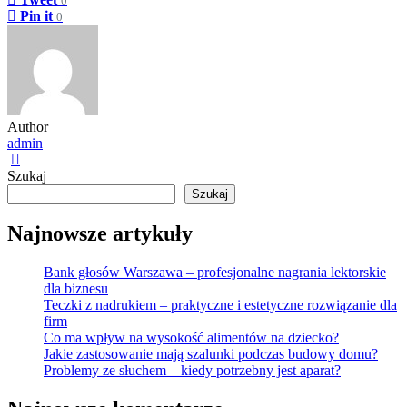
0
Pin it
0
Author
admin
Szukaj
Szukaj
Najnowsze artykuły
Bank głosów Warszawa – profesjonalne nagrania lektorskie
dla biznesu
Teczki z nadrukiem – praktyczne i estetyczne rozwiązanie dla
firm
Co ma wpływ na wysokość alimentów na dziecko?
Jakie zastosowanie mają szalunki podczas budowy domu?
Problemy ze słuchem – kiedy potrzebny jest aparat?