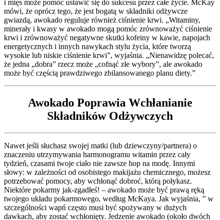
i mięs może pomóc ustawić się do sukcesu przez całe życie. McKay
mówi, że oprócz tego, że jest bogatą w składniki odżywcze
gwiazdą, awokado reguluje również ciśnienie krwi. „Witaminy,
minerały i kwasy w awokado mogą pomóc zrównoważyć ciśnienie
krwi i zrównoważyć negatywne skutki kofeiny w kawie, napojach
energetycznych i innych nawykach stylu życia, które tworzą
wysokie lub niskie ciśnienie krwi”, wyjaśnia. „Nienawidzę polecać,
że jedna „dobra” rzecz może „cofnąć złe wybory”, ale awokado
może być częścią prawdziwego zbilansowanego planu diety.”
Awokado Poprawia Wchłanianie
Składników Odżywczych
Nawet jeśli słuchasz swojej matki (lub dziewczyny/partnera) o
znaczeniu utrzymywania harmonogramu witamin przez cały
tydzień, czasami twoje ciało nie zawsze hop na modę. Innymi
słowy: w zależności od osobistego makijażu chemicznego, możesz
potrzebować pomocy, aby wchłonąć dobroć, którą połykasz.
Niektóre pokarmy jak-zgadłeś! – awokado może być prawą ręką
twojego układu pokarmowego, według McKaya. Jak wyjaśnia, ” w
szczególności wapń często musi być spożywany w dużych
dawkach, aby zostać wchłonięty. Jedzenie awokado (około dwóch