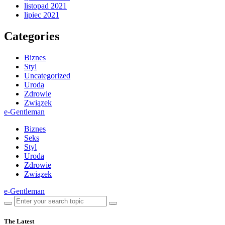
listopad 2021
lipiec 2021
Categories
Biznes
Styl
Uncategorized
Uroda
Zdrowie
Związek
e-Gentleman
Biznes
Seks
Styl
Uroda
Zdrowie
Związek
e-Gentleman
The Latest