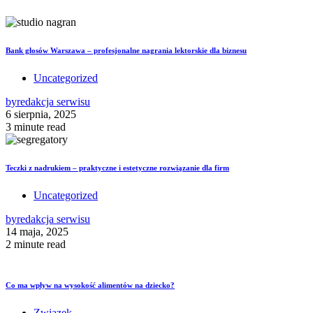
Bank głosów Warszawa – profesjonalne nagrania lektorskie dla biznesu
Uncategorized
by
redakcja serwisu
6 sierpnia, 2025
3 minute read
Teczki z nadrukiem – praktyczne i estetyczne rozwiązanie dla firm
Uncategorized
by
redakcja serwisu
14 maja, 2025
2 minute read
Co ma wpływ na wysokość alimentów na dziecko?
Związek