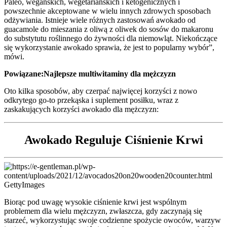
Paleo, wegańskich, wegetariańskich i ketogenicznych i
powszechnie akceptowane w wielu innych zdrowych sposobach
odżywiania. Istnieje wiele różnych zastosowań awokado od
guacamole do mieszania z oliwą z oliwek do sosów do makaronu
do substytutu roślinnego do żywności dla niemowląt. Niekończące
się wykorzystanie awokado sprawia, że jest to popularny wybór”,
mówi.
Powiązane:
Najlepsze multiwitaminy dla mężczyzn
Oto kilka sposobów, aby czerpać najwięcej korzyści z nowo
odkrytego go-to przekąska i suplement posiłku, wraz z
zaskakujących korzyści awokado dla mężczyzn:
Awokado Reguluje Ciśnienie Krwi
GettyImages
Biorąc pod uwagę wysokie ciśnienie krwi jest wspólnym
problemem dla wielu mężczyzn, zwłaszcza, gdy zaczynają się
starzeć, wykorzystując swoje codzienne spożycie owoców, warzyw