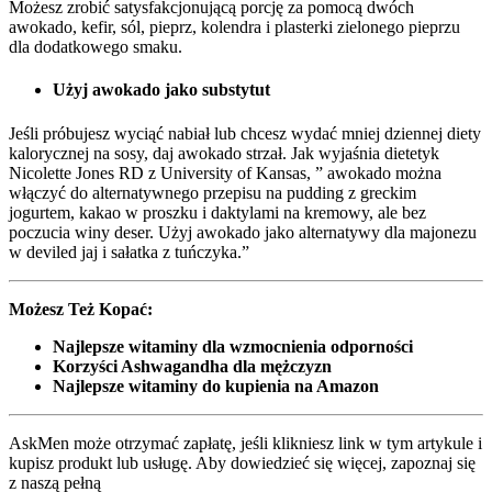
Możesz zrobić satysfakcjonującą porcję za pomocą dwóch
awokado, kefir, sól, pieprz, kolendra i plasterki zielonego pieprzu
dla dodatkowego smaku.
Użyj awokado jako substytut
Jeśli próbujesz wyciąć nabiał lub chcesz wydać mniej dziennej diety
kalorycznej na sosy, daj awokado strzał. Jak wyjaśnia dietetyk
Nicolette Jones RD z University of Kansas, ” awokado można
włączyć do alternatywnego przepisu na pudding z greckim
jogurtem, kakao w proszku i daktylami na kremowy, ale bez
poczucia winy deser. Użyj awokado jako alternatywy dla majonezu
w deviled jaj i sałatka z tuńczyka.”
Możesz Też Kopać:
Najlepsze witaminy dla wzmocnienia odporności
Korzyści Ashwagandha dla mężczyzn
Najlepsze witaminy do kupienia na Amazon
AskMen może otrzymać zapłatę, jeśli klikniesz link w tym artykule i
kupisz produkt lub usługę. Aby dowiedzieć się więcej, zapoznaj się
z naszą pełną