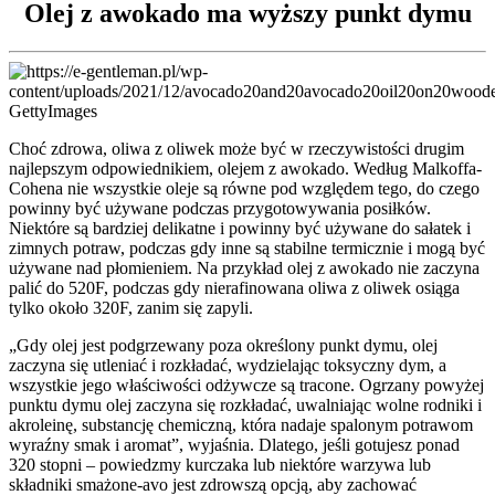
Olej z awokado ma wyższy punkt dymu
GettyImages
Choć zdrowa, oliwa z oliwek może być w rzeczywistości drugim
najlepszym odpowiednikiem, olejem z awokado. Według Malkoffa-
Cohena nie wszystkie oleje są równe pod względem tego, do czego
powinny być używane podczas przygotowywania posiłków.
Niektóre są bardziej delikatne i powinny być używane do sałatek i
zimnych potraw, podczas gdy inne są stabilne termicznie i mogą być
używane nad płomieniem. Na przykład olej z awokado nie zaczyna
palić do 520F, podczas gdy nierafinowana oliwa z oliwek osiąga
tylko około 320F, zanim się zapyli.
„Gdy olej jest podgrzewany poza określony punkt dymu, olej
zaczyna się utleniać i rozkładać, wydzielając toksyczny dym, a
wszystkie jego właściwości odżywcze są tracone. Ogrzany powyżej
punktu dymu olej zaczyna się rozkładać, uwalniając wolne rodniki i
akroleinę, substancję chemiczną, która nadaje spalonym potrawom
wyraźny smak i aromat”, wyjaśnia. Dlatego, jeśli gotujesz ponad
320 stopni – powiedzmy kurczaka lub niektóre warzywa lub
składniki smażone-avo jest zdrowszą opcją, aby zachować