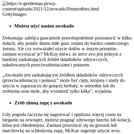
GettyImages
Możesz użyć nasion awokado
Dokonując zabójca guacamole prawdopodobnie pozostawić w kilku
dołach, aby pomóc tłumu miłe guac ostatni do bardzo ostatecznego
żetonu. Ale czy rozważałeś użycie dołów w innym przepisie,
zamiast wyrzucać je? McKay mówi, że serce avo jest jednym z
bardziej zaskakujących źródeł składników odżywczych,
naładowanych przeciwutleniaczami i potasem.
„Awokado jest zaskakującym źródłem składników odżywczych
(przeciwutleniaczy i potasu):” może być cięty, krojony i starty do
użycia w zaparzaczu do gorącej herbaty, w smoothie lub do
zrobienia sosu mole, aby wymienić tylko kilka”, wyjaśnia.
Zrób zimną zupę z awokado
Gdy pogoda zaczyna się nagrzewać i spędzasz więcej czasu na
bieganiu na zewnątrz, możesz pragnąć zdrowego lunchu lub kolacji,
która jest chłodniejsza. Zamiast przerzucić się na groszek lub
marchewkę na schłodzoną zupę, McKay sugeruje użycie avos.