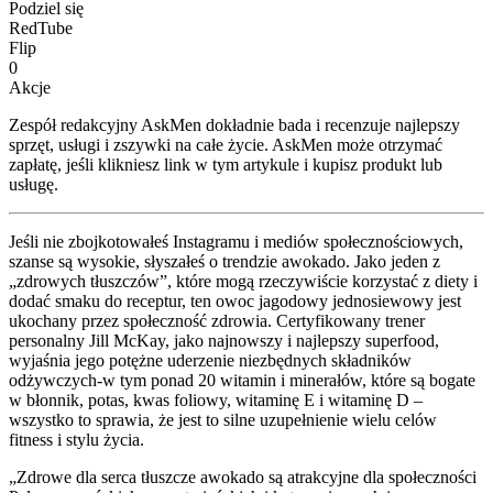
Podziel się
RedTube
Flip
0
Akcje
Zespół redakcyjny AskMen dokładnie bada i recenzuje najlepszy
sprzęt, usługi i zszywki na całe życie. AskMen może otrzymać
zapłatę, jeśli klikniesz link w tym artykule i kupisz produkt lub
usługę.
Jeśli nie zbojkotowałeś Instagramu i mediów społecznościowych,
szanse są wysokie, słyszałeś o trendzie awokado. Jako jeden z
„zdrowych tłuszczów”, które mogą rzeczywiście korzystać z diety i
dodać smaku do receptur, ten owoc jagodowy jednosiewowy jest
ukochany przez społeczność zdrowia. Certyfikowany trener
personalny Jill McKay, jako najnowszy i najlepszy superfood,
wyjaśnia jego potężne uderzenie niezbędnych składników
odżywczych-w tym ponad 20 witamin i minerałów, które są bogate
w błonnik, potas, kwas foliowy, witaminę E i witaminę D –
wszystko to sprawia, że jest to silne uzupełnienie wielu celów
fitness i stylu życia.
„Zdrowe dla serca tłuszcze awokado są atrakcyjne dla społeczności