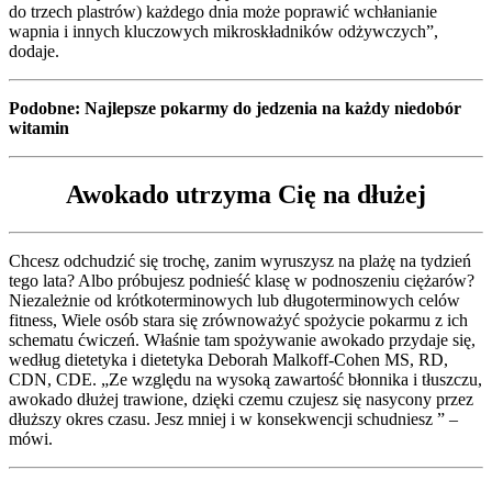
do trzech plastrów) każdego dnia może poprawić wchłanianie
wapnia i innych kluczowych mikroskładników odżywczych”,
dodaje.
Podobne: Najlepsze pokarmy do jedzenia na każdy niedobór
witamin
Awokado utrzyma Cię na dłużej
Chcesz odchudzić się trochę, zanim wyruszysz na plażę na tydzień
tego lata? Albo próbujesz podnieść klasę w podnoszeniu ciężarów?
Niezależnie od krótkoterminowych lub długoterminowych celów
fitness, Wiele osób stara się zrównoważyć spożycie pokarmu z ich
schematu ćwiczeń. Właśnie tam spożywanie awokado przydaje się,
według dietetyka i dietetyka Deborah Malkoff-Cohen MS, RD,
CDN, CDE. „Ze względu na wysoką zawartość błonnika i tłuszczu,
awokado dłużej trawione, dzięki czemu czujesz się nasycony przez
dłuższy okres czasu. Jesz mniej i w konsekwencji schudniesz ” –
mówi.