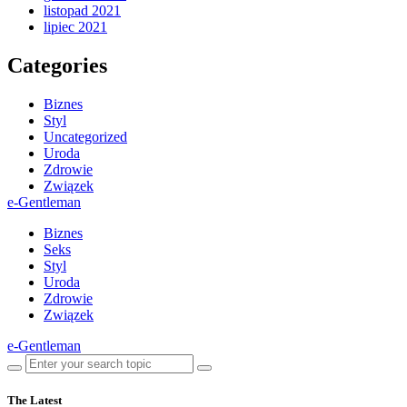
listopad 2021
lipiec 2021
Categories
Biznes
Styl
Uncategorized
Uroda
Zdrowie
Związek
e-Gentleman
Biznes
Seks
Styl
Uroda
Zdrowie
Związek
e-Gentleman
The Latest