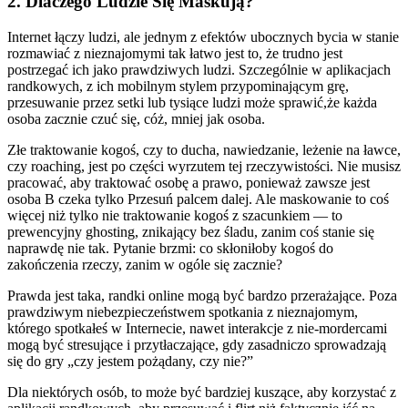
2. Dlaczego Ludzie Się Maskują?
Internet łączy ludzi, ale jednym z efektów ubocznych bycia w stanie
rozmawiać z nieznajomymi tak łatwo jest to, że trudno jest
postrzegać ich jako prawdziwych ludzi. Szczególnie w aplikacjach
randkowych, z ich mobilnym stylem przypominającym grę,
przesuwanie przez setki lub tysiące ludzi może sprawić,że każda
osoba zacznie czuć się, cóż, mniej jak osoba.
Złe traktowanie kogoś, czy to ducha, nawiedzanie, leżenie na ławce,
czy roaching, jest po części wyrzutem tej rzeczywistości. Nie musisz
pracować, aby traktować osobę a prawo, ponieważ zawsze jest
osoba B czeka tylko Przesuń palcem dalej. Ale maskowanie to coś
więcej niż tylko nie traktowanie kogoś z szacunkiem — to
prewencyjny ghosting, znikający bez śladu, zanim coś stanie się
naprawdę nie tak. Pytanie brzmi: co skłoniłoby kogoś do
zakończenia rzeczy, zanim w ogóle się zacznie?
Prawda jest taka, randki online mogą być bardzo przerażające. Poza
prawdziwym niebezpieczeństwem spotkania z nieznajomym,
którego spotkałeś w Internecie, nawet interakcje z nie-mordercami
mogą być stresujące i przytłaczające, gdy zasadniczo sprowadzają
się do gry „czy jestem pożądany, czy nie?”
Dla niektórych osób, to może być bardziej kuszące, aby korzystać z