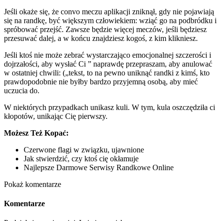
Jeśli okaże się, że convo meczu aplikacji zniknął, gdy nie pojawiają
się na randkę, być większym człowiekiem: wziąć go na podbródku i
spróbować przejść. Zawsze będzie więcej meczów, jeśli będziesz
przesuwać dalej, a w końcu znajdziesz kogoś, z kim klikniesz.
Jeśli ktoś nie może zebrać wystarczająco emocjonalnej szczerości i
dojrzałości, aby wysłać Ci ” naprawdę przepraszam, aby anulować
w ostatniej chwili: („tekst, to na pewno uniknąć randki z kimś, kto
prawdopodobnie nie byłby bardzo przyjemną osobą, aby mieć
uczucia do.
W niektórych przypadkach unikasz kuli. W tym, kula oszczędziła ci
kłopotów, unikając Cię pierwszy.
Możesz Też Kopać:
Czerwone flagi w związku, ujawnione
Jak stwierdzić, czy ktoś cię okłamuje
Najlepsze Darmowe Serwisy Randkowe Online
Pokaż komentarze
Komentarze