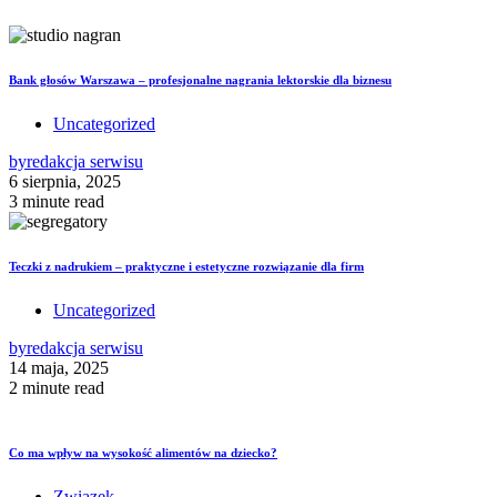
Bank głosów Warszawa – profesjonalne nagrania lektorskie dla biznesu
Uncategorized
by
redakcja serwisu
6 sierpnia, 2025
3 minute read
Teczki z nadrukiem – praktyczne i estetyczne rozwiązanie dla firm
Uncategorized
by
redakcja serwisu
14 maja, 2025
2 minute read
Co ma wpływ na wysokość alimentów na dziecko?
Związek