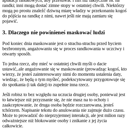
aplikacji randkowych, aby przesuwać i flirt niż faktycznie iść na
randki; inni mogą dostać zimne stopy w ostatniej chwili. Niektórzy
mogą po prostu znaleźć dziwną miarę władzy w przekonaniu kogoś
do pójścia na randkę z nimi, nawet jeśli nie mają zamiaru się
pojawić.
3. Dlaczego nie powinieneś maskować ludzi
Pod koniec dnia maskowanie jest o strachu-strachu przed byciem
bezbronnym, angażowaniu się w proces randkowania w uczciwy i
otwarty sposób.
To jedna rzecz, aby mieć w ostatniej chwili myśli o dacie
ustawić,.ale angażowanie się w maskowanie (prowadząc kogoś, kto
wierzy, że jesteś zainteresowany nimi do momentu ustalenia daty,
wiedząc, że będą o tym myśleć, podekscytowany przygotowuje się
do spotkania (i tak dalej) to zupełnie inna rzecz.
Jeśli robisz to bez względu na uczucia drugiej osoby, ponieważ jest
to łatwiejsze niż przyznanie się, że nie masz na to ochoty i
zaakceptowanie, że druga osoba będzie rozczarowana, jesteś
tchórzem. Napisanie tekstu do anulowania nie zajmuje dużo czasu.
Może to prowadzić do nieprzyjemnej interakcji, ale jest milion razy
odważniejsze niż blokowanie osoby i znikanie z jej życia
całkowicie.