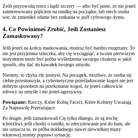
Zrób przyzwoitą rzecz i bądź szczery — albo być jasne, że nie jesteś
zainteresowany pójściem na randkę na początku, lub niech osoba
wie, że zmieniłeś zdanie bez znikania w puff cyfrowego dymu.
4. Co Powinieneś Zrobić, Jeśli Zostaniesz
Zamaskowany?
Jeśli jesteś na końcu maskowania, możesz być bardzo rozgrzany. To
nie jest przyjemna sztuczka, aby cię wyciągnąć, a twoim pierwszym
instynktem może być próba wyśledzenia swojego cloakera w jakiś
sposób, aby dać im kawałek twojego umysłu.
Niestety, to chyba zły pomysł. Na początek, możliwe, że osoba się
ciebie przestraszyła, a cybernetyczne prześladowanie kogoś nie jest
dobrym sposobem na przekonanie kogoś, że jesteś całkowicie
zdrowy na umyśle i nie jesteś agresywny.
Powiązane:
Rzeczy, Które Robią Faceci, Które Kobiety Uważają
Za Naprawdę Przerażające
Po drugie, jeśli zamaskowali Cię tylko dlatego, że są trochę
tchórzliwi, jeśli chodzi o randki, to zdecydowanie jest do bani, ale
nie oznacza to, że próba dokładnego nawet niewielkiej miary
tekstowej zemsty poprawi sytuację.