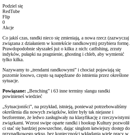
Podziel się
RedTube
Flip
0
Akcje
Co jakiś czas, randki nieco się zmieniają, a nowa rzecz (zazwyczaj
związana z działaniem w kontekście randkowym) przybiera formę.
Prawdopodobnie słyszałeś już o kilku z nich: catfishing, zrzuty
indyków, pułapki na pragnienie, ghosting i chleb, aby wymienić
tylko kilka.
Nazywamy to „trendami randkowymi” i chociaż pojawiają się
pozornie losowo, często są napędzane do istnienia przez określone
sytuacje.
Powiązane:
„Benching” i 63 inne terminy slangu randki
powinieneś wiedzieć
„Sytuacjoniści”, na przykład, istnieją, ponieważ potrzebowaliśmy
określenia dla nowych związków, które były tak niejasne i
bezforemne, że ledwo zasługiwały na klasyfikację z rzeczywistymi
związkami. Wzrost swipe oparte randki i hookup Kultury pozwolił
ci stać się bardziej powszechne, dając singlom łatwiejszy dostęp do
przypadkowego seksu, bez konieczności wkładania wiele pracy w