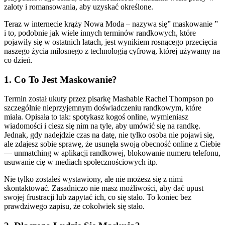
zaloty i romansowania, aby uzyskać określone.
Teraz w internecie krąży Nowa Moda – nazywa się” maskowanie ”
i to, podobnie jak wiele innych terminów randkowych, które
pojawiły się w ostatnich latach, jest wynikiem rosnącego przecięcia
naszego życia miłosnego z technologią cyfrową, której używamy na
co dzień.
1. Co To Jest Maskowanie?
Termin został ukuty przez pisarkę Mashable Rachel Thompson po
szczególnie nieprzyjemnym doświadczeniu randkowym, które
miała. Opisała to tak: spotykasz kogoś online, wymieniasz
wiadomości i ciesz się nim na tyle, aby umówić się na randkę.
Jednak, gdy nadejdzie czas na datę, nie tylko osoba nie pojawi się,
ale zdajesz sobie sprawę, że usunęła swoją obecność online z Ciebie
— unmatching w aplikacji randkowej, blokowanie numeru telefonu,
usuwanie cię w mediach społecznościowych itp.
Nie tylko zostałeś wystawiony, ale nie możesz się z nimi
skontaktować. Zasadniczo nie masz możliwości, aby dać upust
swojej frustracji lub zapytać ich, co się stało. To koniec bez
prawdziwego zapisu, że cokolwiek się stało.