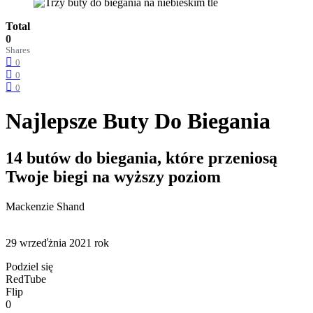
Total
0
Shares
0
0
0
Najlepsze Buty Do Biegania
14 butów do biegania, które przeniosą
Twoje biegi na wyższy poziom
Mackenzie Shand
29 wrzeďżnia 2021 rok
Podziel się
RedTube
Flip
0