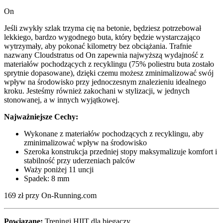
On
Jeśli zwykły szlak trzyma cię na betonie, będziesz potrzebował
lekkiego, bardzo wygodnego buta, który będzie wystarczająco
wytrzymały, aby pokonać kilometry bez obciążania. Trafnie
nazwany Cloudstratus od On zapewnia najwyższą wydajność z
materiałów pochodzących z recyklingu (75% poliestru buta zostało
sprytnie dopasowane), dzięki czemu możesz zminimalizować swój
wpływ na środowisko przy jednoczesnym znalezieniu idealnego
kroku. Jesteśmy również zakochani w stylizacji, w jednych
stonowanej, a w innych wyjątkowej.
Najważniejsze Cechy:
Wykonane z materiałów pochodzących z recyklingu, aby
zminimalizować wpływ na środowisko
Szeroka konstrukcja przedniej stopy maksymalizuje komfort i
stabilność przy uderzeniach palców
Waży poniżej 11 uncji
Spadek: 8 mm
169 zł przy On-Running.com
Powiązane:
Treningi HIIT dla biegaczy