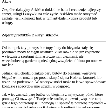
Akcje
Zespół redakcyjny AskMen dokładnie bada i recenzuje najlepszy
sprzęt, usługi i zszywki na całe życie. AskMen może otrzymać
zapłatę, jeśli klikniesz link w tym artykule i kupisz produkt lub
usługę.
Zdjęcia produktów z witryn sklepów.
Od trampek taty po wysokie topy, buty do biegania stały się
podstawą mody w ciągu ostatnich kilku lat– nie są już kojarzone
wyłącznie z szortami gimnastycznymi i bieżniami, ale
wszechobecną garderobą niezbędną wszędzie od biura po noce w
mieście.
Jednak jeśli chodzi o zakup pary butów do biegania
właściwie
biegać w
, nie można po prostu skupić się na Kolorze koronek lub
wzoru na podeszwie. W rzeczywistości może to łatwo spowodować
kontuzję i zdecydowanie utrudni wydajność.
Jak więc znaleźć parę butów do biegania z najwyższej półki, które
pomogą Ci rozwiązać Twoje cele cardio, zapewnią wsparcie tam,
gdzie tego potrzebujesz, i pomogą Ci spełnić tę potrzebę prędkości –
zwłaszcza wśród setek opcji dostępnych online? I tu wkraczamy