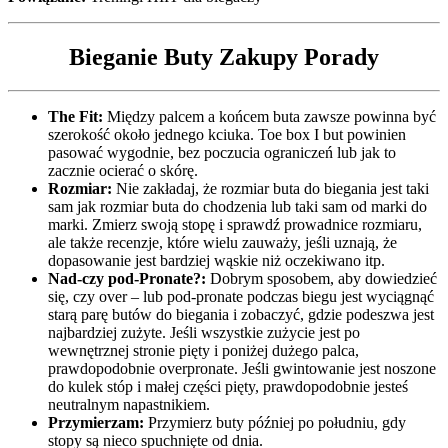
Bieganie Buty Zakupy Porady
The Fit:
Między palcem a końcem buta zawsze powinna być
szerokość około jednego kciuka. Toe box I but powinien
pasować wygodnie, bez poczucia ograniczeń lub jak to
zacznie ocierać o skórę.
Rozmiar:
Nie zakładaj, że rozmiar buta do biegania jest taki
sam jak rozmiar buta do chodzenia lub taki sam od marki do
marki. Zmierz swoją stopę i sprawdź prowadnice rozmiaru,
ale także recenzje, które wielu zauważy, jeśli uznają, że
dopasowanie jest bardziej wąskie niż oczekiwano itp.
Nad-czy pod-Pronate?:
Dobrym sposobem, aby dowiedzieć
się, czy over – lub pod-pronate podczas biegu jest wyciągnąć
starą parę butów do biegania i zobaczyć, gdzie podeszwa jest
najbardziej zużyte. Jeśli wszystkie zużycie jest po
wewnętrznej stronie pięty i poniżej dużego palca,
prawdopodobnie overpronate. Jeśli gwintowanie jest noszone
do kulek stóp i małej części pięty, prawdopodobnie jesteś
neutralnym napastnikiem.
Przymierzam:
Przymierz buty później po południu, gdy
stopy są nieco spuchnięte od dnia.