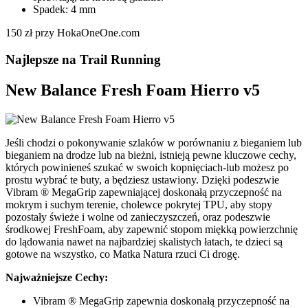
Spadek: 4 mm
150 zł przy HokaOneOne.com
Najlepsze na Trail Running
New Balance Fresh Foam Hierro v5
Jeśli chodzi o pokonywanie szlaków w porównaniu z bieganiem lub
bieganiem na drodze lub na bieżni, istnieją pewne kluczowe cechy,
których powinieneś szukać w swoich kopnięciach-lub możesz po
prostu wybrać te buty, a będziesz ustawiony. Dzięki podeszwie
Vibram ® MegaGrip zapewniającej doskonałą przyczepność na
mokrym i suchym terenie, cholewce pokrytej TPU, aby stopy
pozostały świeże i wolne od zanieczyszczeń, oraz podeszwie
środkowej FreshFoam, aby zapewnić stopom miękką powierzchnię
do lądowania nawet na najbardziej skalistych łatach, te dzieci są
gotowe na wszystko, co Matka Natura rzuci Ci drogę.
Najważniejsze Cechy:
Vibram ® MegaGrip zapewnia doskonałą przyczepność na