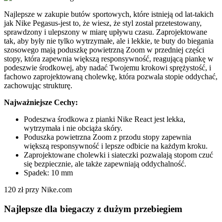
Najlepsze w zakupie butów sportowych, które istnieją od lat-takich
jak Nike Pegasus-jest to, że wiesz, że styl został przetestowany,
sprawdzony i ulepszony w miarę upływu czasu. Zaprojektowane
tak, aby były nie tylko wytrzymałe, ale i lekkie, te buty do biegania
szosowego mają poduszkę powietrzną Zoom w przedniej części
stopy, która zapewnia większą responsywność, reagującą piankę w
podeszwie środkowej, aby nadać Twojemu krokowi sprężystość, i
fachowo zaprojektowaną cholewkę, która pozwala stopie oddychać,
zachowując strukturę.
Najważniejsze Cechy:
Podeszwa środkowa z pianki Nike React jest lekka,
wytrzymała i nie obciąża skóry.
Poduszka powietrzna Zoom z przodu stopy zapewnia
większą responsywność i lepsze odbicie na każdym kroku.
Zaprojektowane cholewki i siateczki pozwalają stopom czuć
się bezpiecznie, ale także zapewniają oddychalność.
Spadek: 10 mm
120 zł przy Nike.com
Najlepsze dla biegaczy z dużym przebiegiem