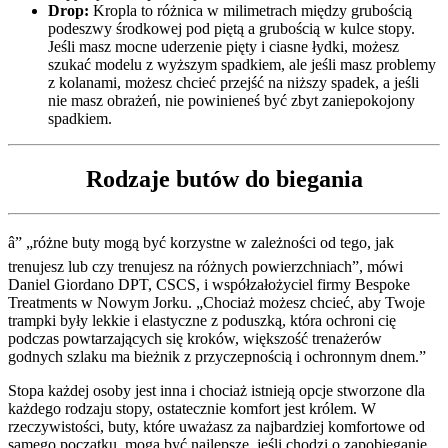
Drop:
Kropla to różnica w milimetrach między grubością
podeszwy środkowej pod piętą a grubością w kulce stopy.
Jeśli masz mocne uderzenie pięty i ciasne łydki, możesz
szukać modelu z wyższym spadkiem, ale jeśli masz problemy
z kolanami, możesz chcieć przejść na niższy spadek, a jeśli
nie masz obrażeń, nie powinieneś być zbyt zaniepokojony
spadkiem.
Rodzaje butów do biegania
â” „różne buty mogą być korzystne w zależności od tego, jak
trenujesz lub czy trenujesz na różnych powierzchniach”, mówi
Daniel Giordano DPT, CSCS, i współzałożyciel firmy Bespoke
Treatments w Nowym Jorku. „Chociaż możesz chcieć, aby Twoje
trampki były lekkie i elastyczne z poduszką, która ochroni cię
podczas powtarzających się kroków, większość trenażerów
godnych szlaku ma bieżnik z przyczepnością i ochronnym dnem.”
Stopa każdej osoby jest inna i chociaż istnieją opcje stworzone dla
każdego rodzaju stopy, ostatecznie komfort jest królem. W
rzeczywistości, buty, które uważasz za najbardziej komfortowe od
samego początku, mogą być najlepsze, jeśli chodzi o zapobieganie