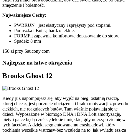
zmęczenie i bolesność.
Najważniejsze Cechy:
PWRRUN+ jest elastyczny i sprężysty pod stopami.
Poduszka i But są bardzo lekkie.
FORMFit zapewnia komfortowe dopasowanie do stopy.
Spadek: 8 mm
150 zł przy Saucony.com
Najlepsze na łatwe okrążenia
Brooks Ghost 12
Kiedy już napompujesz się, aby wyjść na bieg, ostatnią rzeczą,
której chcesz, jest poczucie obciążenia i braku motywacji z powodu
ciężkich, nie reagujących butów. Tam właśnie pojawiają się te
dzieci. Wyposażone w biomogo DNA i DNA Loft amortyzację,
pięty i palce będą czuć się lekkie i miękkie, gdy uderzą o ziemię w
tych facetów. A dzięki segmentowanemu crashpadowi, który
pochłania wszelkie wstrząsy-bez względu na to, jak wylądujesz-za