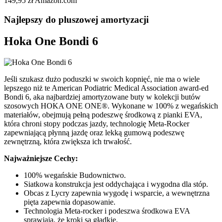
149,95 zł Amazon.com
Najlepszy do pluszowej amortyzacji
Hoka One Bondi 6
Jeśli szukasz dużo poduszki w swoich kopnięć, nie ma o wiele
lepszego niż te American Podiatric Medical Association award-ed
Bondi 6, aka najbardziej amortyzowane buty w kolekcji butów
szosowych HOKA ONE ONE®. Wykonane w 100% z wegańskich
materiałów, obejmują pełną podeszwę środkową z pianki EVA,
która chroni stopy podczas jazdy, technologię Meta-Rocker
zapewniającą płynną jazdę oraz lekką gumową podeszwę
zewnętrzną, która zwiększa ich trwałość.
Najważniejsze Cechy:
100% wegańskie Budownictwo.
Siatkowa konstrukcja jest oddychająca i wygodna dla stóp.
Obcas z Lycry zapewnia wygodę i wsparcie, a wewnętrzna
pięta zapewnia dopasowanie.
Technologia Meta-rocker i podeszwa środkowa EVA
sprawiają, że kroki są gładkie.