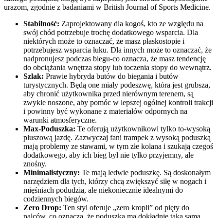
urazom, zgodnie z badaniami w British Journal of Sports Medicine.
Stabilność:
Zaprojektowany dla kogoś, kto ze względu na
swój chód potrzebuje trochę dodatkowego wsparcia. Dla
niektórych może to oznaczać, że masz płaskostopie i
potrzebujesz wsparcia łuku. Dla innych może to oznaczać, że
nadpronujesz podczas biegu-co oznacza, że masz tendencję
do obciążania wnętrza stopy lub toczenia stopy do wewnątrz.
Szlak:
Prawie hybryda butów do biegania i butów
turystycznych. Będą one miały podeszwę, która jest grubsza,
aby chronić użytkownika przed nierównym terenem, są
zwykle noszone, aby pomóc w lepszej ogólnej kontroli trakcji
i powinny być wykonane z materiałów odpornych na
warunki atmosferyczne.
Max-Poduszka:
Te oferują użytkownikowi tylko to-wysoką
pluszową jazdę. Zazwyczaj fani trampek z wysoką poduszką
mają problemy ze stawami, w tym złe kolana i szukają czegoś
dodatkowego, aby ich bieg był nie tylko przyjemny, ale
znośny.
Minimalistyczny:
Te mają ledwie poduszkę. Są doskonałym
narzędziem dla tych, którzy chcą zwiększyć siłę w nogach i
mięśniach podudzia, ale niekoniecznie idealnymi do
codziennych biegów.
Zero Drop:
Ten styl oferuje „zero kropli” od pięty do
palców, co oznacza, że poduszka ma dokładnie taką samą