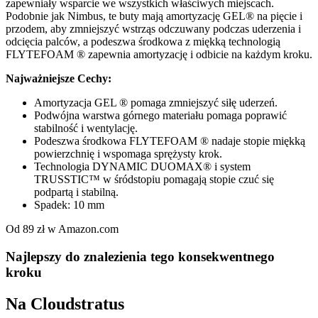
zapewniały wsparcie we wszystkich właściwych miejscach.
Podobnie jak Nimbus, te buty mają amortyzację GEL® na pięcie i
przodem, aby zmniejszyć wstrząs odczuwany podczas uderzenia i
odcięcia palców, a podeszwa środkowa z miękką technologią
FLYTEFOAM ® zapewnia amortyzację i odbicie na każdym kroku.
Najważniejsze Cechy:
Amortyzacja GEL ® pomaga zmniejszyć siłę uderzeń.
Podwójna warstwa górnego materiału pomaga poprawić
stabilność i wentylację.
Podeszwa środkowa FLYTEFOAM ® nadaje stopie miękką
powierzchnię i wspomaga sprężysty krok.
Technologia DYNAMIC DUOMAX® i system
TRUSSTIC™ w śródstopiu pomagają stopie czuć się
podpartą i stabilną.
Spadek: 10 mm
Od 89 zł w Amazon.com
Najlepszy do znalezienia tego konsekwentnego
kroku
Na Cloudstratus