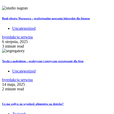
Bank głosów Warszawa – profesjonalne nagrania lektorskie dla biznesu
Uncategorized
by
redakcja serwisu
6 sierpnia, 2025
3 minute read
Teczki z nadrukiem – praktyczne i estetyczne rozwiązanie dla firm
Uncategorized
by
redakcja serwisu
14 maja, 2025
2 minute read
Co ma wpływ na wysokość alimentów na dziecko?
Związek