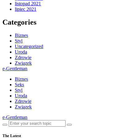
listopad 2021
lipiec 2021
Categories
Biznes
Styl
Uncategorized
Uroda
Zdrowie
Związek
e-Gentleman
Biznes
Seks
Styl
Uroda
Zdrowie
Związek
e-Gentleman
The Latest