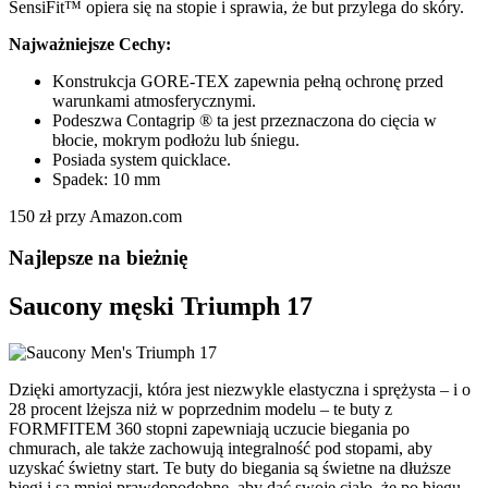
SensiFit™ opiera się na stopie i sprawia, że but przylega do skóry.
Najważniejsze Cechy:
Konstrukcja GORE-TEX zapewnia pełną ochronę przed
warunkami atmosferycznymi.
Podeszwa Contagrip ® ta jest przeznaczona do cięcia w
błocie, mokrym podłożu lub śniegu.
Posiada system quicklace.
Spadek: 10 mm
150 zł przy Amazon.com
Najlepsze na bieżnię
Saucony męski Triumph 17
Dzięki amortyzacji, która jest niezwykle elastyczna i sprężysta – i o
28 procent lżejsza niż w poprzednim modelu – te buty z
FORMFITEM 360 stopni zapewniają uczucie biegania po
chmurach, ale także zachowują integralność pod stopami, aby
uzyskać świetny start. Te buty do biegania są świetne na dłuższe
biegi i są mniej prawdopodobne, aby dać swoje ciało, że po biegu