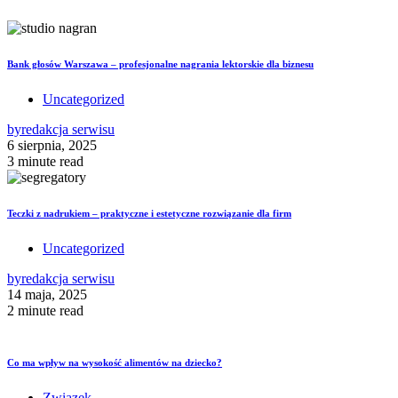
Bank głosów Warszawa – profesjonalne nagrania lektorskie dla biznesu
Uncategorized
by
redakcja serwisu
6 sierpnia, 2025
3 minute read
Teczki z nadrukiem – praktyczne i estetyczne rozwiązanie dla firm
Uncategorized
by
redakcja serwisu
14 maja, 2025
2 minute read
Co ma wpływ na wysokość alimentów na dziecko?
Związek