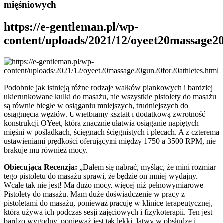
mięśniowych
https://e-gentleman.pl/wp-
content/uploads/2021/12/oyeet20massage20
Podobnie jak istnieją różne rodzaje wałków piankowych i bardziej
ukierunkowane kulki do masażu, nie wszystkie pistolety do masażu
są równie biegłe w osiąganiu mniejszych, trudniejszych do
osiągnięcia węzłów. Uwielbiamy kształt i dodatkową zwrotność
konstrukcji OYeet, która znacznie ułatwia osiąganie napiętych
mięśni w pośladkach, ścięgnach ścięgnistych i plecach. A z czterema
ustawieniami prędkości oferującymi między 1750 a 3500 RPM, nie
brakuje mu również mocy.
Obiecująca Recenzja:
„Dałem się nabrać, myśląc, że mini rozmiar
tego pistoletu do masażu sprawi, że będzie on mniej wydajny.
Wcale tak nie jest! Ma dużo mocy, więcej niż pełnowymiarowe
Pistolety do masażu. Mam duże doświadczenie w pracy z
pistoletami do masażu, ponieważ pracuję w klinice terapeutycznej,
która używa ich podczas sesji zajęciowych i fizykoterapii. Ten jest
bardzo wygodny, ponieważ jest tak lekki, łatwy w obsłudze i