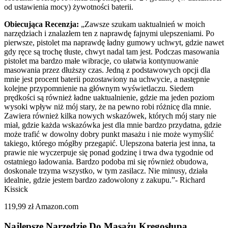
od ustawienia mocy) żywotności baterii.
Obiecująca Recenzja:
„Zawsze szukam uaktualnień w moich
narzędziach i znalazłem ten z naprawdę fajnymi ulepszeniami. Po
pierwsze, pistolet ma naprawdę ładny gumowy uchwyt, gdzie nawet
gdy ręce są trochę tłuste, chwyt nadal tam jest. Podczas masowania
pistolet ma bardzo małe wibracje, co ułatwia kontynuowanie
masowania przez dłuższy czas. Jedną z podstawowych opcji dla
mnie jest procent baterii pozostawiony na uchwycie, a następnie
kolejne przypomnienie na głównym wyświetlaczu. Siedem
prędkości są również ładne uaktualnienie, gdzie ma jeden poziom
wysoki wpływ niż mój stary, że na pewno robi różnicę dla mnie.
Zawiera również kilka nowych wskazówek, których mój stary nie
miał, gdzie każda wskazówka jest dla mnie bardzo przydatna, gdzie
może trafić w dowolny dobry punkt masażu i nie może wymyślić
takiego, którego mógłby przegapić. Ulepszona bateria jest inna, ta
prawie nie wyczerpuje się ponad godzinę i trwa dwa tygodnie od
ostatniego ładowania. Bardzo podoba mi się również obudowa,
doskonale trzyma wszystko, w tym zasilacz. Nie minusy, działa
idealnie, gdzie jestem bardzo zadowolony z zakupu.”- Richard
Kissick
119,99 zł Amazon.com
Najlepsze Narzędzie Do Masażu Kręgosłupa