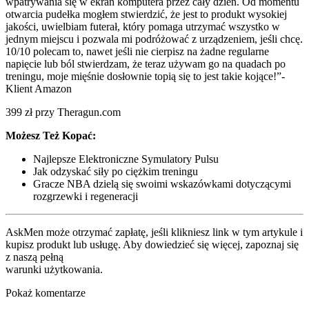
wpatrywania się w ekran komputera przez cały dzień. Od momentu
otwarcia pudełka mogłem stwierdzić, że jest to produkt wysokiej
jakości, uwielbiam futerał, który pomaga utrzymać wszystko w
jednym miejscu i pozwala mi podróżować z urządzeniem, jeśli chcę.
10/10 polecam to, nawet jeśli nie cierpisz na żadne regularne
napięcie lub ból stwierdzam, że teraz używam go na quadach po
treningu, moje mięśnie dosłownie topią się to jest takie kojące!”-
Klient Amazon
399 zł przy Theragun.com
Możesz Też Kopać:
Najlepsze Elektroniczne Symulatory Pulsu
Jak odzyskać siły po ciężkim treningu
Gracze NBA dzielą się swoimi wskazówkami dotyczącymi
rozgrzewki i regeneracji
AskMen może otrzymać zapłatę, jeśli klikniesz link w tym artykule i
kupisz produkt lub usługę. Aby dowiedzieć się więcej, zapoznaj się
z naszą pełną
warunki użytkowania.
Pokaż komentarze