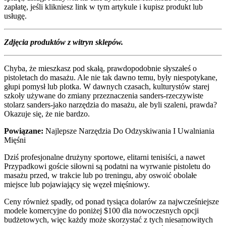
zapłatę, jeśli klikniesz link w tym artykule i kupisz produkt lub
usługę.
Zdjęcia produktów z witryn sklepów.
Chyba, że mieszkasz pod skałą, prawdopodobnie słyszałeś o
pistoletach do masażu. Ale nie tak dawno temu, były niespotykane,
głupi pomysł lub plotka. W dawnych czasach, kulturystów starej
szkoły używane do zmiany przeznaczenia sanders-rzeczywiste
stolarz sanders-jako narzędzia do masażu, ale byli szaleni, prawda?
Okazuje się, że nie bardzo.
Powiązane:
Najlepsze Narzędzia Do Odzyskiwania I Uwalniania
Mięśni
Dziś profesjonalne drużyny sportowe, elitarni tenisiści, a nawet
Przypadkowi goście siłowni są podatni na wyrwanie pistoletu do
masażu przed, w trakcie lub po treningu, aby oswoić obolałe
miejsce lub pojawiający się węzeł mięśniowy.
Ceny również spadły, od ponad tysiąca dolarów za najwcześniejsze
modele komercyjne do poniżej $100 dla nowoczesnych opcji
budżetowych, więc każdy może skorzystać z tych niesamowitych