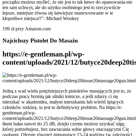
początku możesz myśleć, że nie jest to tak łatwe do opanowania-nie
ten sam uchwyt, ale do użytku osobistego jest to rzeczywiście
lepsze, mniejsze równa się łatwiejsze manewrowanie w te
kłopotliwe miejsca!!”- Michael Wookey
199 zł przy Amazon.com
Najcichszy Pistolet Do Masażu
https://e-gentleman.pl/wp-
content/uploads/2021/12/butyce20deep20t
Jedną z wad wielu potężniejszych pistoletów masujących jest to, że
podczas pracy brzmią jak silniki lotnicze, a jeśli zdarzy ci się
mieszkać w akademiku, małym mieszkaniu lub wśród śpiących
członków rodziny, to jest to definitywny problem. Na https://e-
gentleman.pl/wp-
content/uploads/2021/12/butyce20deep20tissue20massage20gun.html
tłumi hałas nawet do 25 dB, dzięki czemu możesz uzyskać ulgę,
której potrzebujesz, bez zawracania sobie głowy otaczającymi Cię
osobami. Oferuje również imponujące 15-24 godziny (w zależności