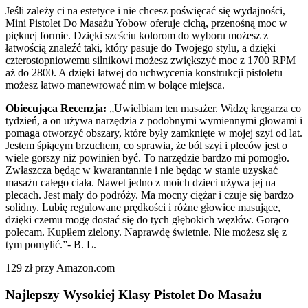
Jeśli zależy ci na estetyce i nie chcesz poświęcać się wydajności,
Mini Pistolet Do Masażu Yobow oferuje cichą, przenośną moc w
pięknej formie. Dzięki sześciu kolorom do wyboru możesz z
łatwością znaleźć taki, który pasuje do Twojego stylu, a dzięki
czterostopniowemu silnikowi możesz zwiększyć moc z 1700 RPM
aż do 2800. A dzięki łatwej do uchwycenia konstrukcji pistoletu
możesz łatwo manewrować nim w bolące miejsca.
Obiecująca Recenzja:
„Uwielbiam ten masażer. Widzę kręgarza co
tydzień, a on używa narzędzia z podobnymi wymiennymi głowami i
pomaga otworzyć obszary, które były zamknięte w mojej szyi od lat.
Jestem śpiącym brzuchem, co sprawia, że ból szyi i pleców jest o
wiele gorszy niż powinien być. To narzędzie bardzo mi pomogło.
Zwłaszcza będąc w kwarantannie i nie będąc w stanie uzyskać
masażu całego ciała. Nawet jedno z moich dzieci używa jej na
plecach. Jest mały do podróży. Ma mocny ciężar i czuje się bardzo
solidny. Lubię regulowane prędkości i różne głowice masujące,
dzięki czemu mogę dostać się do tych głębokich węzłów. Gorąco
polecam. Kupiłem zielony. Naprawdę świetnie. Nie możesz się z
tym pomylić.”- B. L.
129 zł przy Amazon.com
Najlepszy Wysokiej Klasy Pistolet Do Masażu