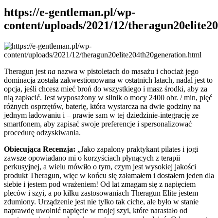
https://e-gentleman.pl/wp-
content/uploads/2021/12/theragun20elite2
Theragun jest
na
nazwa w pistoletach do masażu i chociaż jego
dominacja została zakwestionowana w ostatnich latach, nadal jest to
opcja, jeśli chcesz mieć broń do wszystkiego i masz środki, aby za
nią zapłacić. Jest wyposażony w silnik o mocy 2400 obr. / min, pięć
różnych osprzętów, baterię, która wystarcza na dwie godziny na
jednym ładowaniu i – prawie sam w tej dziedzinie-integrację ze
smartfonem, aby zapisać swoje preferencje i spersonalizować
procedurę odzyskiwania.
Obiecująca Recenzja:
„Jako zapalony praktykant pilates i jogi
zawsze opowiadano mi o korzyściach płynących z terapii
perkusyjnej, a wielu mówiło o tym, czym jest wysokiej jakości
produkt Theragun, więc w końcu się załamałem i dostałem jeden dla
siebie i jestem pod wrażeniem! Od lat zmagam się z napięciem
pleców i szyi, a po kilku zastosowaniach Theragun Elite jestem
zdumiony. Urządzenie jest nie tylko tak ciche, ale było w stanie
naprawdę uwolnić napięcie w mojej szyi, które narastało od