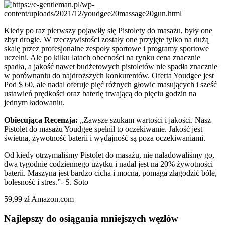
Kiedy po raz pierwszy pojawiły się Pistolety do masażu, były one
zbyt drogie. W rzeczywistości zostały one przyjęte tylko na dużą
skalę przez profesjonalne zespoły sportowe i programy sportowe
uczelni. Ale po kilku latach obecności na rynku cena znacznie
spadła, a jakość nawet budżetowych pistoletów nie spadła znacznie
w porównaniu do najdroższych konkurentów. Oferta Youdgee jest
Pod $ 60, ale nadal oferuje pięć różnych głowic masujących i sześć
ustawień prędkości oraz baterię trwającą do pięciu godzin na
jednym ładowaniu.
Obiecująca Recenzja:
„Zawsze szukam wartości i jakości. Nasz
Pistolet do masażu Youdgee spełnił to oczekiwanie. Jakość jest
świetna, żywotność baterii i wydajność są poza oczekiwaniami.
Od kiedy otrzymaliśmy Pistolet do masażu, nie naładowaliśmy go,
dwa tygodnie codziennego użytku i nadal jest na 20% żywotności
baterii. Maszyna jest bardzo cicha i mocna, pomaga złagodzić bóle,
bolesność i stres.”- S. Soto
59,99 zł Amazon.com
Najlepszy do osiągania mniejszych węzłów