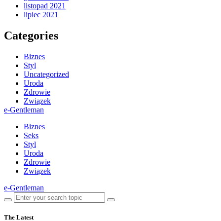
listopad 2021
lipiec 2021
Categories
Biznes
Styl
Uncategorized
Uroda
Zdrowie
Związek
e-Gentleman
Biznes
Seks
Styl
Uroda
Zdrowie
Związek
e-Gentleman
The Latest