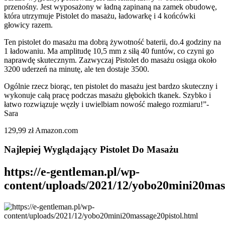
przenośny. Jest wyposażony w ładną zapinaną na zamek obudowę,
która utrzymuje Pistolet do masażu, ładowarkę i 4 końcówki
głowicy razem.
Ten pistolet do masażu ma dobrą żywotność baterii, do.4 godziny na
1 ładowaniu. Ma amplitudę 10,5 mm z siłą 40 funtów, co czyni go
naprawdę skutecznym. Zazwyczaj Pistolet do masażu osiąga około
3200 uderzeń na minutę, ale ten dostaje 3500.
Ogólnie rzecz biorąc, ten pistolet do masażu jest bardzo skuteczny i
wykonuje całą pracę podczas masażu głębokich tkanek. Szybko i
łatwo rozwiązuje węzły i uwielbiam nowość małego rozmiaru!”-
Sara
129,99 zł Amazon.com
Najlepiej Wyglądający Pistolet Do Masażu
https://e-gentleman.pl/wp-
content/uploads/2021/12/yobo20mini20mas